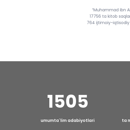
“Muhammad ibn Ahm
17756 ta kitob saql
764 ijtimoiy-iqtisodi
1505
umumta`lim adabiyotlari
ta 