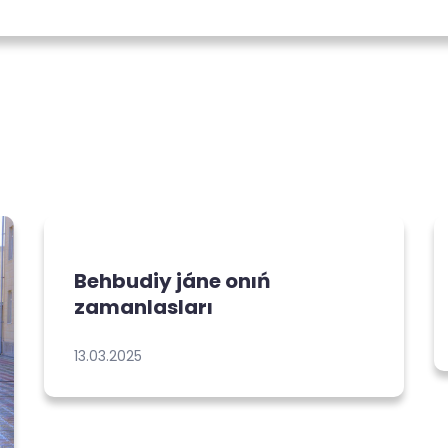
Behbudiy jáne onıń
zamanlasları
13.03.2025