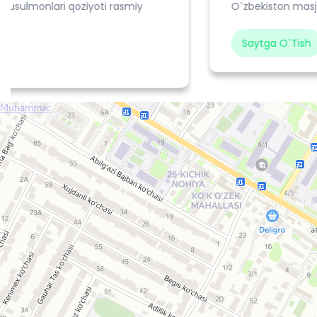
O`zbekiston masjidlari ro`yxati
Saytga O`tish
Средне-специальное исламское учебное заведение Мухаммад ал-Беруний
Духовное учебное заведение в Нукусе