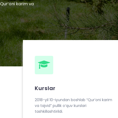
Kurslar
2018-yil 10-iyundan boshlab “Qur’oni karim
va tajvid” pullik o‘quv kurslari
tashkillashtirildi.