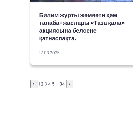
Билим журты жәмәәти ҳәм
талаба-жаслары «Таза қала»
акциясына белсене
қатнаспақта.
17.03.2025
Posts
<
1
2
3
4
5
…
34
>
pagination