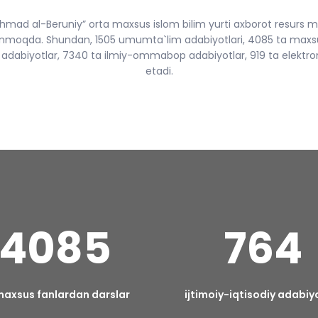
ad al-Beruniy” orta maxsus islom bilim yurti axborot resurs ma
anmoqda. Shundan, 1505 umumta`lim adabiyotlari, 4085 ta maxsu
y adabiyotlar, 7340 ta ilmiy-ommabop adabiyotlar, 919 ta elektron
etadi.
4085
764
maxsus fanlardan darslar
ijtimoiy-iqtisodiy adabiy