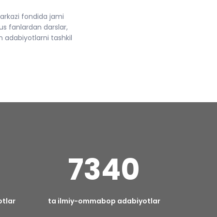
rkazi fondida jami
s fanlardan darslar,
 adabiyotlarni tashkil
7340
otlar
ta ilmiy-ommabop adabiyotlar