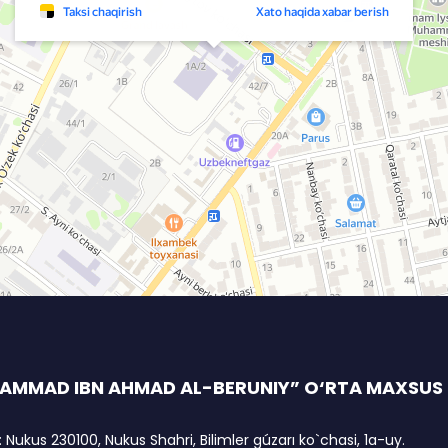
AMMAD IBN AHMAD AL-BERUNIY” O‘RTA MAXSUS I
: Nukus 230100, Nukus Shahri, Bilimler gúzarı ko`chasi, 1a-uy.