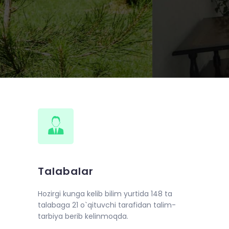
Talabalar
Hozirgi kunga kelib bilim yurtida 148 ta
talabaga 21 o`qituvchi tarafidan talim-
tarbiya berib kelinmoqda.