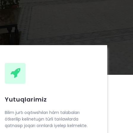
Yutuqlarimiz
Bilim jurtı oqıtıwshıları hám talabaları
ótkerilip kelinetuǵın túrli taǹlawlarda
qatnasıp joqarı orınlardı iyelep kelmekte.