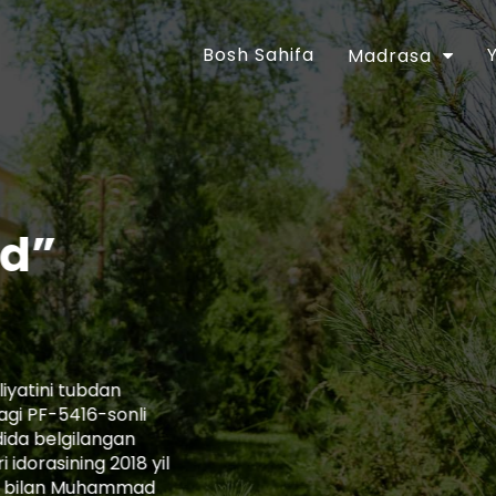
Bosh Sahifa
Madrasa
Axborot resurs