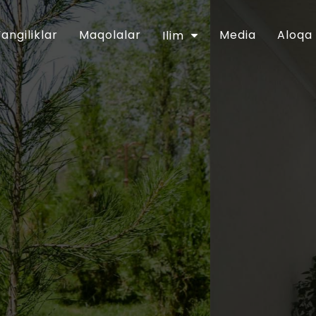
Yangiliklar
Maqolalar
Media
Aloqa
Ilim
 markazi