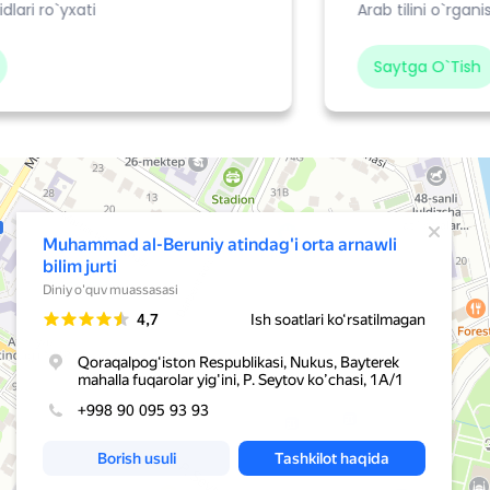
Arab tilini o`rganish bo`yicha sayt
Saytga O`tish