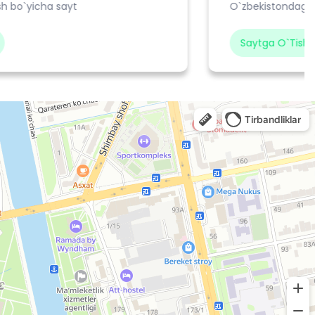
O`zbekistondagi madrasalar bo`yicha web sayt.
Saytga O`tish