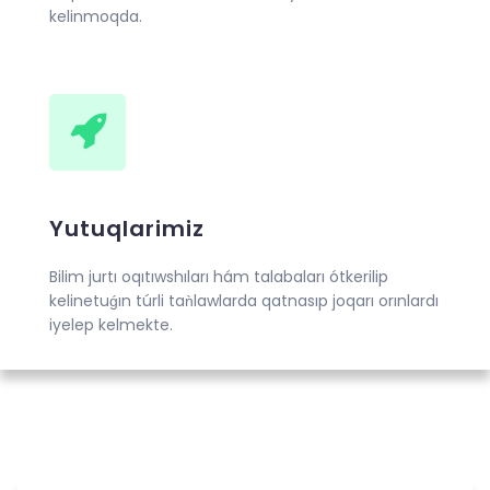
kelinmoqda.
Yutuqlarimiz
Bilim jurtı oqıtıwshıları hám talabaları ótkerilip
kelinetuǵın túrli taǹlawlarda qatnasıp joqarı orınlardı
iyelep kelmekte.