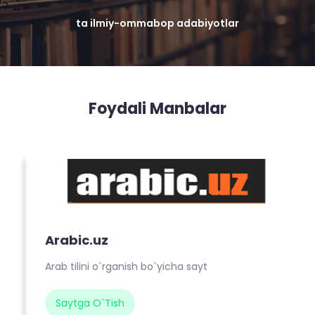
ta ilmiy-ommabop adabiyotlar
Foydali Manbalar
Arabic.uz
Arab tilini o`rganish bo`yicha sayt
Saytga O`tish