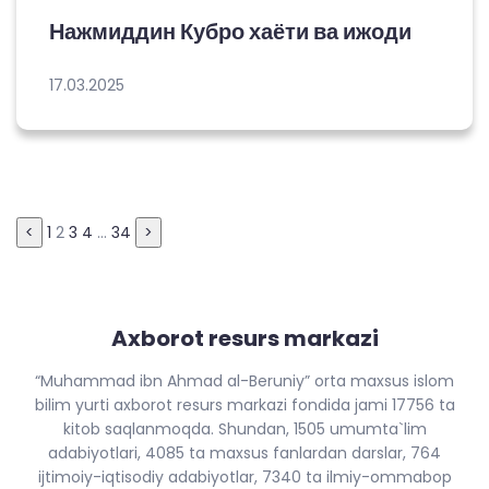
Нажмиддин Кубро хаёти ва ижоди
17.03.2025
Posts
<
1
2
3
4
…
34
>
pagination
Axborot resurs markazi
“Muhammad ibn Ahmad al-Beruniy” orta maxsus islom
bilim yurti axborot resurs markazi fondida jami 17756 ta
kitob saqlanmoqda. Shundan, 1505 umumta`lim
adabiyotlari, 4085 ta maxsus fanlardan darslar, 764
ijtimoiy-iqtisodiy adabiyotlar, 7340 ta ilmiy-ommabop