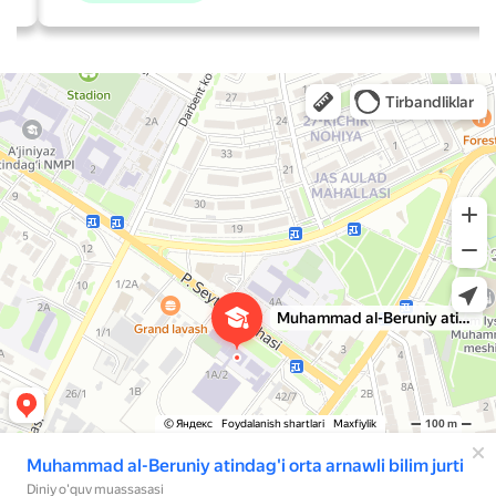
Средне-специальное исламское учебное заведение Мухаммад ал-Беруний
Духовное учебное заведение в Нукусе