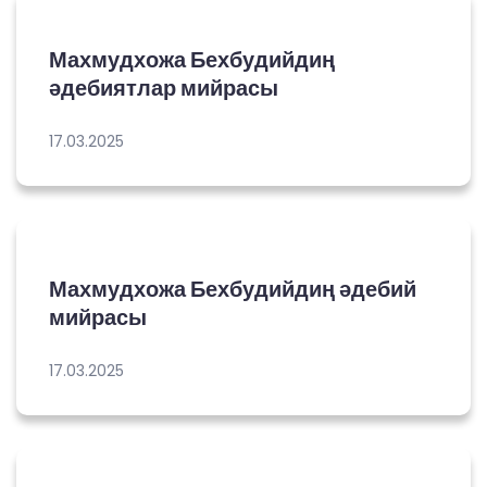
Махмудхожа Бехбудийдиң
әдебиятлар мийрасы
17.03.2025
Махмудхожа Бехбудийдиң әдебий
мийрасы
17.03.2025