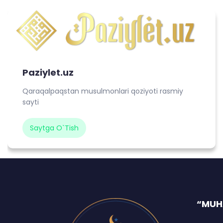
Paziylet.uz
Qaraqalpaqstan musulmonlari qoziyoti rasmiy
sayti
Saytga O`tish
“MUH