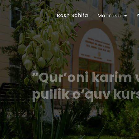
Bosh Sahifa
Madrasa
“Qur’oni karim 
pullik o‘quv kur
O‘zbekiston Respublikasi Prezidentining “Dini
takomillashtirish chora-tadbirlari to‘g‘risida
Farmoni bilan tasdiqlangan chora-tadbirlar
vazifalar ijrosini ta`minlash maqsadida O‘zbe
30 apreldagi 01A/056-sonli buyrug‘i tasdi