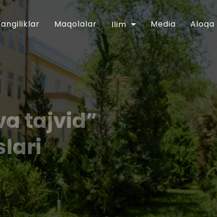
Yangiliklar
Maqolalar
Media
Aloqa
Ilim
va tajvid”
slari
y-ma`rifiy soha faoliyatini tubdan
”gi 2018 yil 16 apreldagi PF-5416-sonli
 Dasturining 6-bandida belgilangan
kiston musulmonlari idorasining 2018 yil
qlandi. Shu munosabat bilan Muhammad