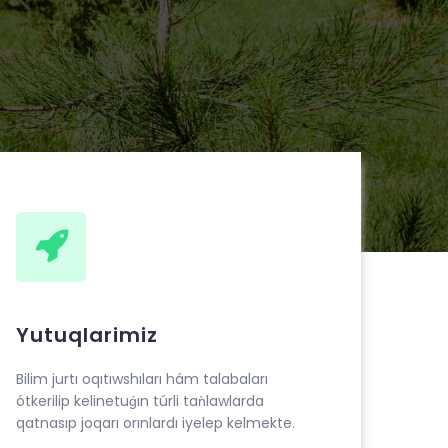
Yutuqlarimiz
Bilim jurtı oqıtıwshıları hám talabaları
ótkerilip kelinetuǵın túrli taǹlawlarda
qatnasıp joqarı orınlardı iyelep kelmekte.