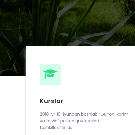
ibn Ahmad al-Bernuiy madrasasida 2018 yil 1
tajvid” o‘rgatish bo‘yicha pullik o‘quv kurslari t
Kurslar
2018-yil 10-iyundan boshlab “Qur’oni karim
va tajvid” pullik o‘quv kurslari
tashkillashtirildi.