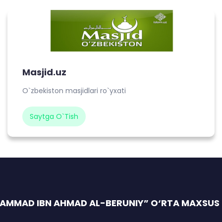
Masjid.uz
O`zbekiston masjidlari ro`yxati
Saytga O`tish
AMMAD IBN AHMAD AL-BERUNIY” O‘RTA MAXSUS I