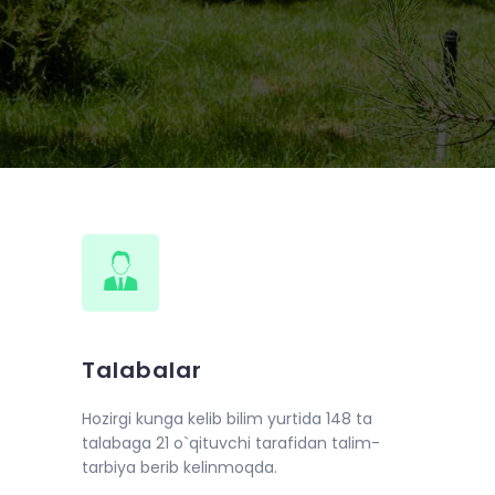
0 iyundan boshlab “Qur’oni karim va
ashkil etildi.
Talabalar
Hozirgi kunga kelib bilim yurtida 148 ta
talabaga 21 o`qituvchi tarafidan talim-
tarbiya berib kelinmoqda.