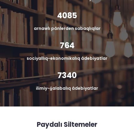
4085
arnawlı pánlerden sabaqlıqlar
764
sociyallıq-ekonomikalıq ádebiyatlar
7340
ilimiy-ǵalabalıq ádebiyatlar
Paydalı Siltemeler