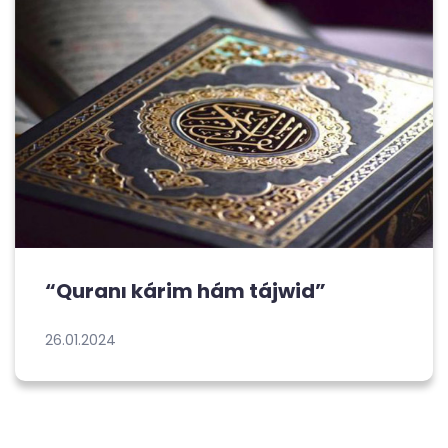
“Quranı kárim hám tájwid”
26.01.2024