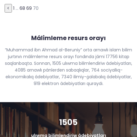
Пагинация
<
1
…
68
69
70
записей
Málimleme resurs orayı
“Muhammad ibn Ahmad al-Beruniy” orta arnawlı islam bilim
jurtınıǹ málimleme resurs orayı fondında jámi 17756 kitap
saqlanbaqta. Sonnan, 1505 ulıwma bilimlendiriw ádebiyatları,
4085 arnawlı pánlerden sabaqlıqlar, 764 sociyallıq-
ekonomikalıq ádebiyatlar, 7340 ilimiy-ǵalabalıq ádebiyatlar,
919 elektron ádebiyatları quraydı.
1505
ulıwma bilimlendiriw ádebiyatları