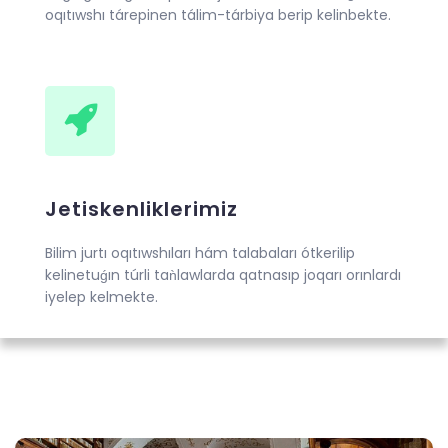
oqıtıwshı tárepinen tálim-tárbiya berip kelinbekte.
Jetiskenliklerimiz
Bilim jurtı oqıtıwshıları hám talabaları ótkerilip
kelinetuǵın túrli taǹlawlarda qatnasıp joqarı orınlardı
iyelep kelmekte.