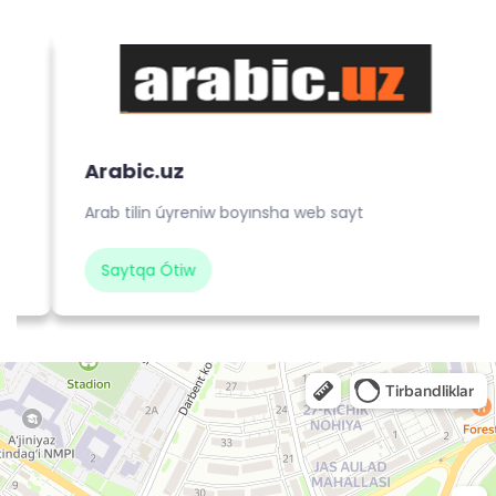
Arabic.uz
Arab tilin úyreniw boyınsha web sayt
Saytqa Ótiw
Средне-специальное исламское учебное заведение Мухаммад ал-Беруний
Духовное учебное заведение в Нукусе