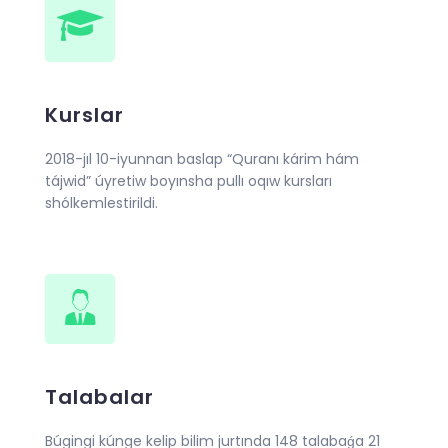
Kurslar
2018-jıl 10-iyunnan baslap “Quranı kárim hám
tájwid” úyretiw boyınsha pullı oqıw kursları
shólkemlestirildi.
Talabalar
Búgingi kúnge kelip bilim jurtında 148 talabaǵa 21