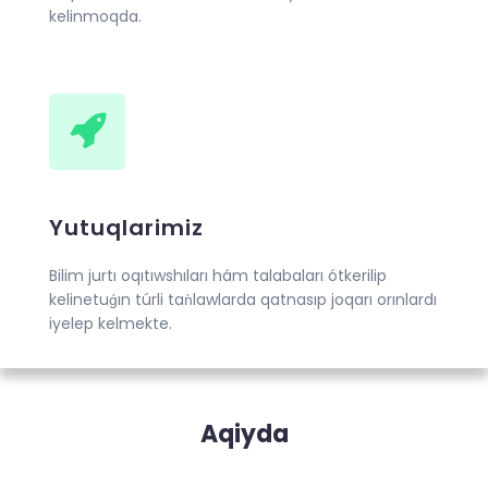
kelinmoqda.
Yutuqlarimiz
Bilim jurtı oqıtıwshıları hám talabaları ótkerilip
kelinetuǵın túrli taǹlawlarda qatnasıp joqarı orınlardı
iyelep kelmekte.
Aqiyda