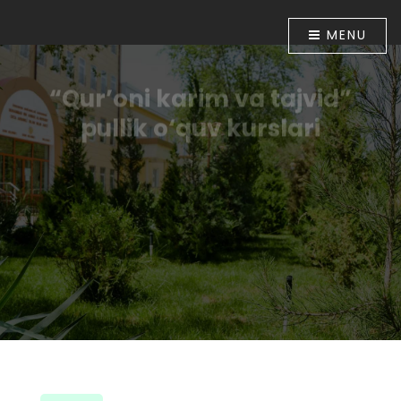
MENU
“Qur’oni karim va tajvid”
pullik o‘quv kurslari