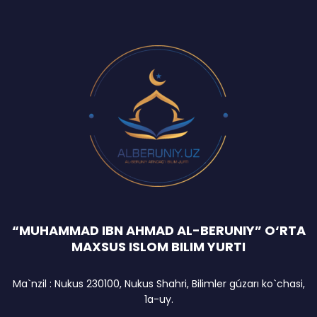
“MUHAMMAD IBN AHMAD AL-BERUNIY” O‘RTA
MAXSUS ISLOM BILIM YURTI
Ma`nzil : Nukus 230100, Nukus Shahri, Bilimler gúzarı ko`chasi,
1a-uy.