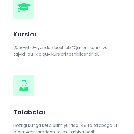
Kurslar
2018-yil 10-iyundan boshlab “Qur’oni karim va
tajvid” pullik o‘quv kurslari tashkillashtirildi.
Talabalar
Hozirgi kunga kelib bilim yurtida 148 ta talabaga 21
o`qituvchi tarafidan talim-tarbiya berib