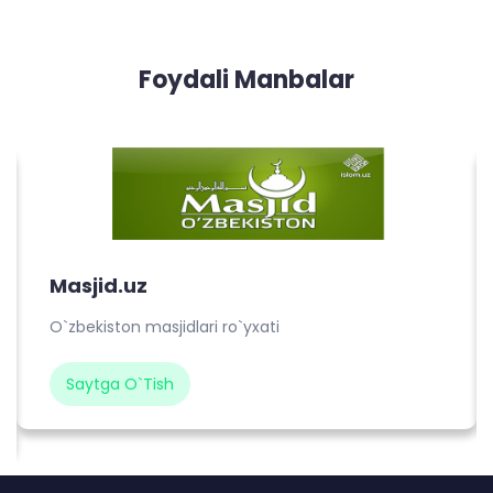
Foydali Manbalar
Masjid.uz
O`zbekiston masjidlari ro`yxati
Saytga O`tish