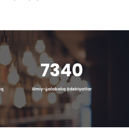
7340
ıq
ilimiy-ǵalabalıq ádebiyatlar