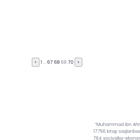
Пагинация
<
1
…
67
68
69
70
>
записей
“Muhammad ibn Ahmad
17756 kitap saqlanbaq
764 sociyallıq-ekonomi