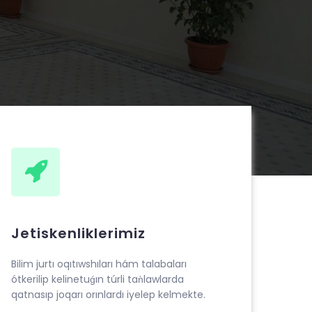
Jetiskenliklerimiz
Bilim jurtı oqıtıwshıları hám talabaları
ótkerilip kelinetuǵın túrli taǹlawlarda
qatnasıp joqarı orınlardı iyelep kelmekte.