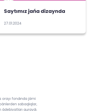
Saytımız jańa dizaynda
27.01.2024
 orayı fondında jámi
pánlerden sabaqlıqlar,
n ádebiyatları quraydı.