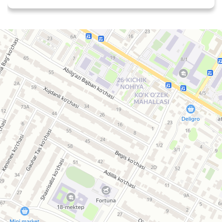
Средне-специальное исламское учебное заведение Мухаммад ал-Беруний
Духовное учебное заведение в Нукусе