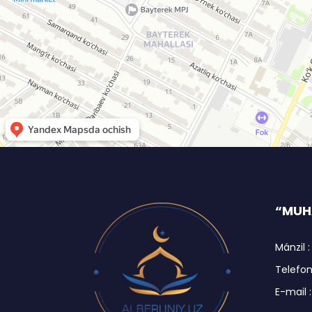
“MUHA
Mánzil :
Telefon 
E-mail 