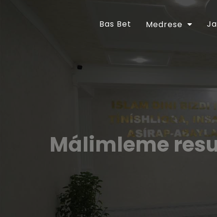
Bas Bet
Ja
Medrese
Málimleme resu
Muhammad ibn Ahmad al-Beruniy” orta arnaw
resurs orayı fondında jámi 17756 kitap saql
bilimlendiriw ádebiyatları, 4085 arnawlı pánl
ekonomikalıq ádebiyatlar, 7340 ilimiy-ǵalaba
ádebiyatları quraydı.