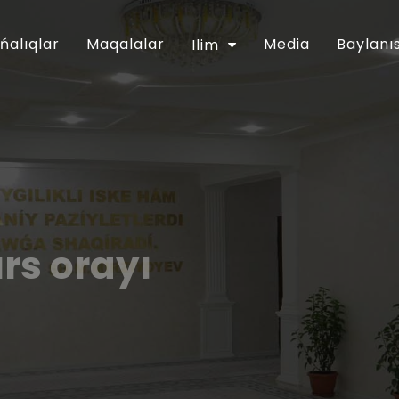
ńalıqlar
Maqalalar
Media
Baylanı
Ilim
rs orayı
lı islam bilim jurtınıǹ málimleme
anbaqta. Sonnan, 1505 ulıwma
erden sabaqlıqlar, 764 sociyallıq-
lıq ádebiyatlar, 919 elektron