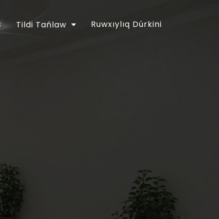
s
Ruwxıylıq Dúrkini
Tildi Tańlaw