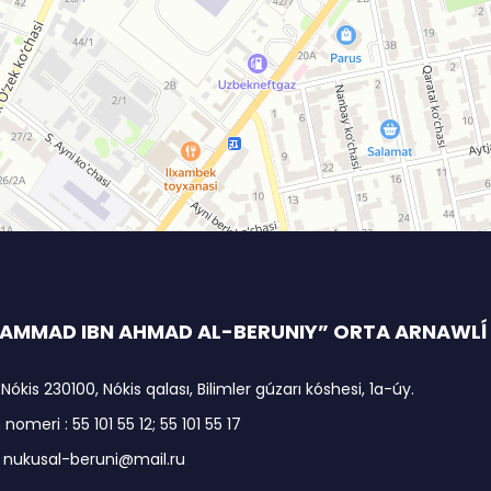
MMAD IBN AHMAD AL-BERUNIY” ORTA ARNAWLĺ I
 Nókis 230100, Nókis qalası, Bilimler gúzarı kóshesi, 1a-úy.
nomeri : 55 101 55 12; 55 101 55 17
: nukusal-beruni@mail.ru