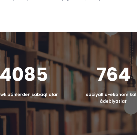
4085
764
wlı pánlerden sabaqlıqlar
sociyallıq-ekonomikal
ádebiyatlar