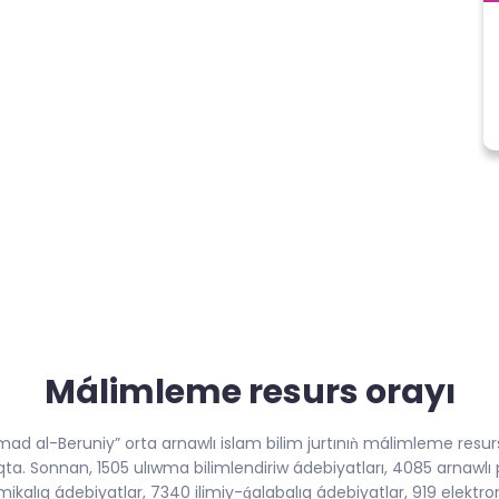
Málimleme resurs orayı
 al-Beruniy” orta arnawlı islam bilim jurtınıǹ málimleme resurs
ta. Sonnan, 1505 ulıwma bilimlendiriw ádebiyatları, 4085 arnawlı 
kalıq ádebiyatlar, 7340 ilimiy-ǵalabalıq ádebiyatlar, 919 elektro