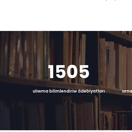
1505
ulıwma bilimlendiriw ádebiyatları
arna