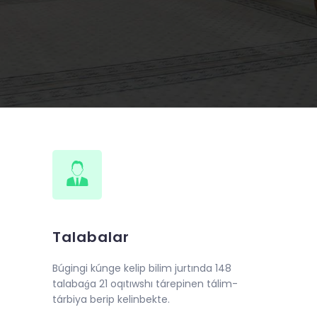
Talabalar
Búgingi kúnge kelip bilim jurtında 148
talabaǵa 21 oqıtıwshı tárepinen tálim-
tárbiya berip kelinbekte.