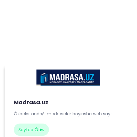
Madrasa.uz
Ózbekstandaǵı medreseler boyınsha web sayt.
Saytqa Ótiw