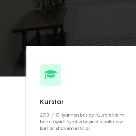
Kurslar
2018-jıl 10-iyunnan baslap “Quranı kárim
hám tájwid” úyretiw boyınsha pullı oqıw
kursları shólkemlestirildi.