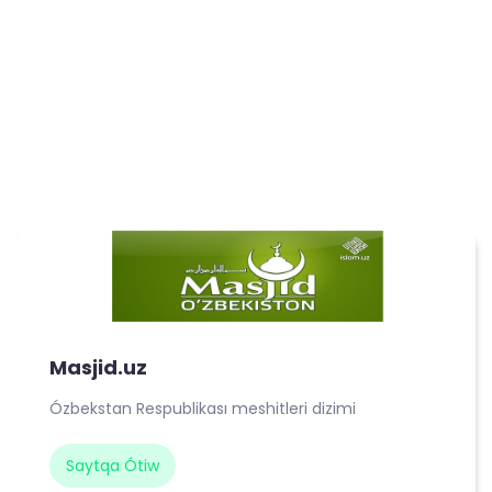
Masjid.uz
Ózbekstan Respublikası meshitleri dizimi
Saytqa Ótiw