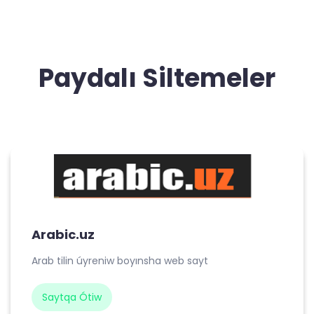
Paydalı Siltemeler
Arabic.uz
Arab tilin úyreniw boyınsha web sayt
Saytqa Ótiw