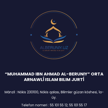
“MUHAMMAD IBN AHMAD AL-BERUNIY” ORTA
ARNAWLĺ ISLAM BILIM JURTĺ
Mánzil : Nókis 230100, Nókis qalası, Bilimler gúzarı kóshesi, 1a-
úy.
Telefon nomeri : 55 101 55 12; 55 101 55 17