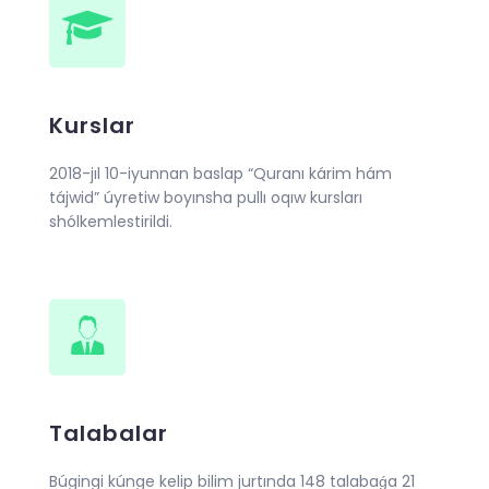
Kurslar
2018-jıl 10-iyunnan baslap “Quranı kárim hám
tájwid” úyretiw boyınsha pullı oqıw kursları
shólkemlestirildi.
Talabalar
Búgingi kúnge kelip bilim jurtında 148 talabaǵa 21