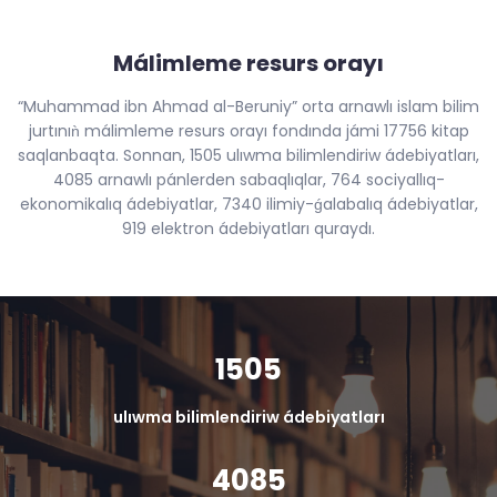
Málimleme resurs orayı
“Muhammad ibn Ahmad al-Beruniy” orta arnawlı islam bilim
jurtınıǹ málimleme resurs orayı fondında jámi 17756 kitap
saqlanbaqta. Sonnan, 1505 ulıwma bilimlendiriw ádebiyatları,
4085 arnawlı pánlerden sabaqlıqlar, 764 sociyallıq-
ekonomikalıq ádebiyatlar, 7340 ilimiy-ǵalabalıq ádebiyatlar,
919 elektron ádebiyatları quraydı.
1505
ulıwma bilimlendiriw ádebiyatları
4085