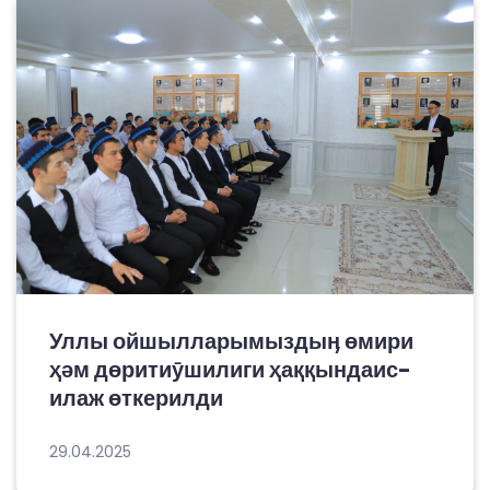
Уллы ойшылларымыздыӊ өмири
ҳәм дөритиӯшилиги ҳаққындаис-
илаж өткерилди
29.04.2025