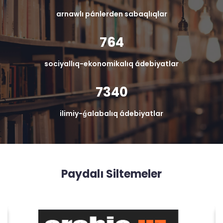
arnawlı pánlerden sabaqlıqlar
764
sociyallıq-ekonomikalıq ádebiyatlar
7340
ilimiy-ǵalabalıq ádebiyatlar
Paydalı Siltemeler