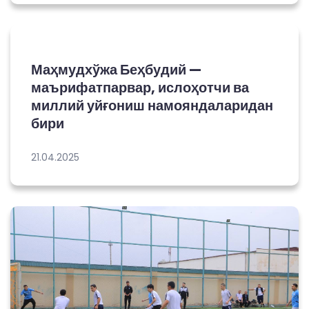
Маҳмудхўжа Беҳбудий —
маърифатпарвар, ислоҳотчи ва
миллий уйғониш намояндаларидан
бири
21.04.2025