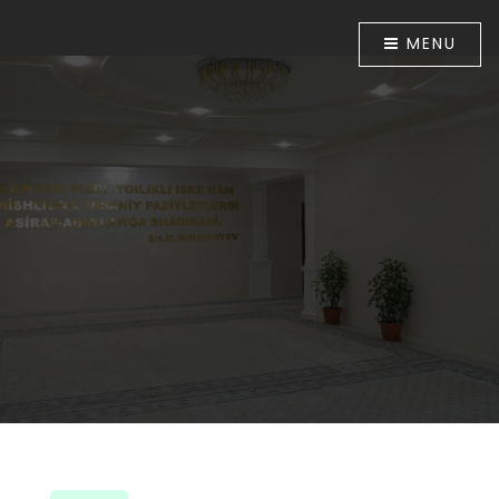
MENU
Málimleme resurs orayı