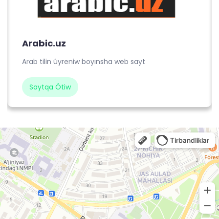
Arabic.uz
Arab tilin úyreniw boyınsha web sayt
Saytqa Ótiw
Средне-специальное исламское учебное заведение Мухаммад ал-Беруний
Духовное учебное заведение в Нукусе