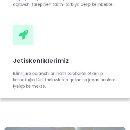
oqıtıwshı tárepinen tálim-tárbiya berip kelinbekte.
Jetiskenliklerimiz
Bilim jurtı oqıtıwshıları hám talabaları ótkerilip
kelinetuǵın túrli taǹlawlarda qatnasıp joqarı orınlardı
iyelep kelmekte.