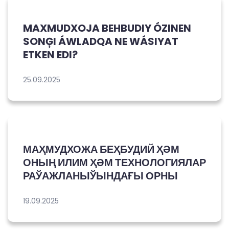
MAXMUDXOJA BEHBUDIY ÓZINEN
SONĢI ÁWLADQA NE WÁSIYAT
ETKEN EDI?
25.09.2025
МАҲМУДХОЖА БЕҲБУДИЙ ҲӘМ
ОНЫҢ ИЛИМ ҲӘМ ТЕХНОЛОГИЯЛАР
РАЎАЖЛАНЫЎЫНДАҒЫ ОРНЫ
19.09.2025