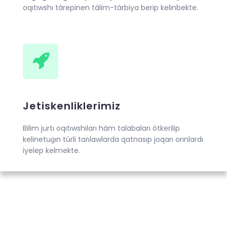
oqıtıwshı tárepinen tálim-tárbiya berip kelinbekte.
Jetiskenliklerimiz
Bilim jurtı oqıtıwshıları hám talabaları ótkerilip
kelinetuǵın túrli taǹlawlarda qatnasıp joqarı orınlardı
iyelep kelmekte.