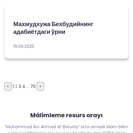
Махмудхужа Бехбудийнинг
адабиётдаги ўрни
19.09.2025
Пагинация
<
1
2
3
4
…
70
>
записей
Málimleme resurs orayı
“Muhammad ibn Ahmad al-Beruniy” orta arnawlı islam bilim