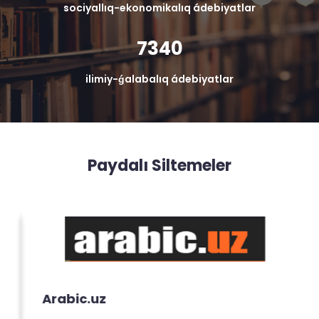
sociyallıq-ekonomikalıq ádebiyatlar
7340
ilimiy-ǵalabalıq ádebiyatlar
Paydalı Siltemeler
Arabic.uz