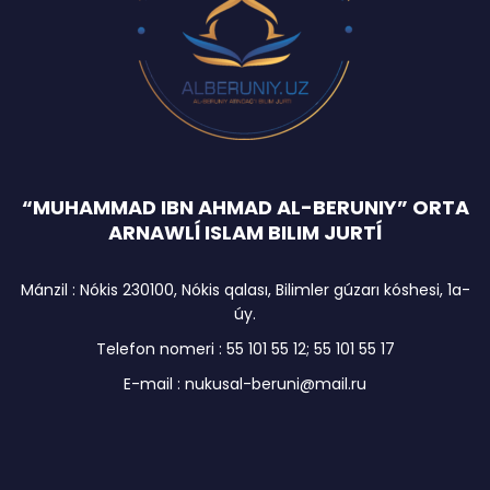
“MUHAMMAD IBN AHMAD AL-BERUNIY” ORTA
ARNAWLĺ ISLAM BILIM JURTĺ
Mánzil : Nókis 230100, Nókis qalası, Bilimler gúzarı kóshesi, 1a-
úy.
Telefon nomeri : 55 101 55 12; 55 101 55 17
E-mail : nukusal-beruni@mail.ru