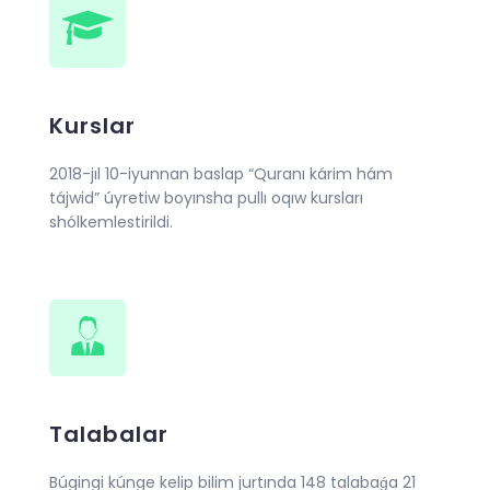
Kurslar
2018-jıl 10-iyunnan baslap “Quranı kárim hám
tájwid” úyretiw boyınsha pullı oqıw kursları
shólkemlestirildi.
Talabalar
Búgingi kúnge kelip bilim jurtında 148 talabaǵa 21