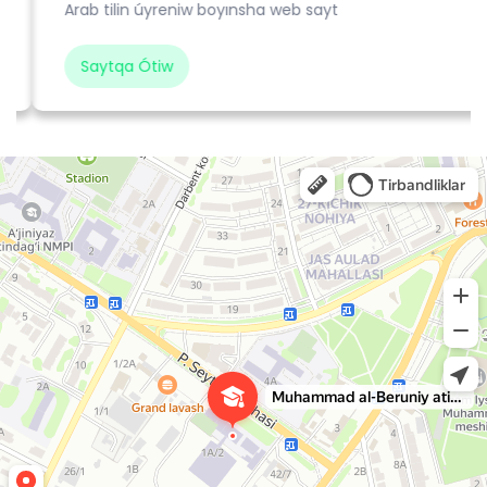
Arab tilin úyreniw boyınsha web sayt
Saytqa Ótiw
Средне-специальное исламское учебное заведение Мухаммад ал-Беруний
Духовное учебное заведение в Нукусе