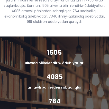
jurtınıǹ málimleme resurs orayı fondında jámi 17756 kitap
saqlanbaqta. Sonnan, 1505 ulıwma bilimlendiriw ádebiyatları,
4085 arnawlı pánlerden sabaqlıqlar, 764 sociyallıq-
ekonomikalıq ádebiyatlar, 7340 ilimiy-ǵalabalıq ádebiyatlar,
919 elektron ádebiyatları quraydı.
1505
ulıwma bilimlendiriw ádebiyatları
4085
arnawlı pánlerden sabaqlıqlar
764