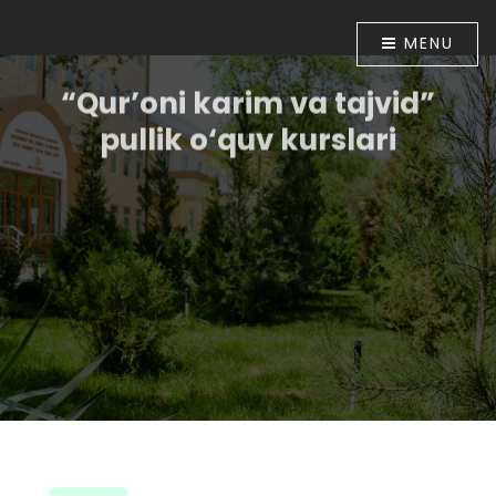
MENU
“Qur’oni karim va tajvid”
pullik o‘quv kurslari
O‘zbekiston Respublikasi Prezidentining “Diniy-
ma`rifiy soha faoliyatini tubdan takomillashtirish
chora-tadbirlari to‘g‘risida”gi 2018 yil 16 apreldagi PF-
5416-sonli Farmoni bilan tasdiqlangan chora-
tadbirlar Dasturining 6-bandida belgilangan vazifalar
ijrosini ta`minlash maqsadida O‘zbekiston
musulmonlari idorasining 2018 yil 30 apreldagi
01A/056-sonli buyrug‘i tasdiqlandi. Shu munosabat
bilan Muhammad ibn Ahmad al-Bernuiy madrasasida
2018 yil 10 iyundan boshlab “Qur’oni karim va tajvid”
o‘rgatish bo‘yicha pullik o‘quv kurslari tashkil etildi.