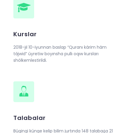
Kurslar
2018-jıl 10-iyunnan baslap “Quranı kárim hám
tájwid” úyretiw boyınsha pullı oqıw kursları
shólkemlestirildi.
Talabalar
Búgingi kúnge kelip bilim jurtında 148 talabaǵa 21