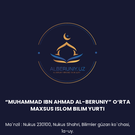
“MUHAMMAD IBN AHMAD AL-BERUNIY” O‘RTA
MAXSUS ISLOM BILIM YURTI
Ma`nzil : Nukus 230100, Nukus Shahri, Bilimler gúzarı ko`chasi,
1a-uy.