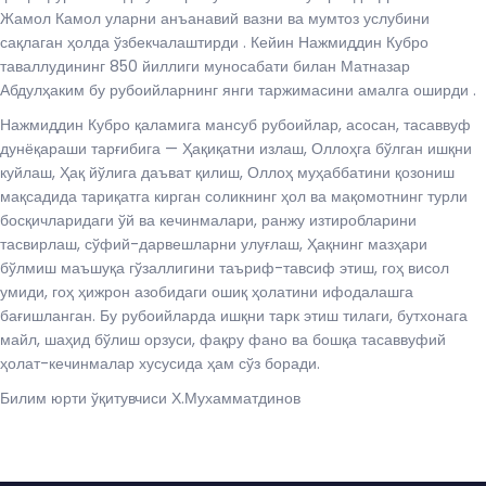
Жамол Камол уларни анъанавий вазни ва мумтоз услубини
сақлаган ҳолда ўзбекчалаштирди . Кейин Нажмиддин Кубро
таваллудининг 850 йиллиги муносабати билан Матназар
Абдулҳаким бу рубоийларнинг янги таржимасини амалга оширди .
Нажмиддин Кубро қаламига мансуб рубоийлар, асосан, тасаввуф
дунёқараши тарғибига — Ҳақиқатни излаш, Оллоҳга бўлган ишқни
куйлаш, Ҳақ йўлига даъват қилиш, Оллоҳ муҳаббатини қозониш
мақсадида тариқатга кирган соликнинг ҳол ва мақомотнинг турли
босқичларидаги ўй ва кечинмалари, ранжу изтиробларини
тасвирлаш, сўфий-дарвешларни улуғлаш, Ҳақнинг мазҳари
бўлмиш маъшуқа гўзаллигини таъриф-тавсиф этиш, гоҳ висол
умиди, гоҳ ҳижрон азобидаги ошиқ ҳолатини ифодалашга
бағишланган. Бу рубоийларда ишқни тарк этиш тилаги, бутхонага
майл, шаҳид бўлиш орзуси, фақру фано ва бошқа тасаввуфий
ҳолат-кечинмалар хусусида ҳам сўз боради.
Билим юрти ўқитувчиси Х.Мухамматдинов