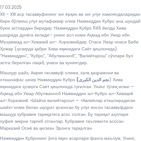
17.03.2025
XII – XIII аср тасаввуфининг энг ёрқин ва энг улуғ намояндаларидан
бири бўлмиш улуғ мутафаккир олим Нажмиддин Кубро ана шундай
буюк зотлардан биридир. Нажмиддин Кубро 1145 йилда Хива
шаҳрида дунёга келади:- унинг асл номи Аҳмад ибн Умар ибн
Муҳаммад ал–Хевакий ал– Хоразмийдир. Отаси Умар онаси Биби
Ҳожар (ҳозирда қабри Хива яқинидаги Саёт қишлоғида).
“Нажмиддин”, “Кубро”, “Абулжанноб”, “Валийтарош” сўзлари бул
зотга берилган лақаб, унвон ва куниятдир.
Машҳур шайх, йирик тасаввуф олими, халқ қаҳрамони ва
оташнафас шоир Нажмиддин Кубро
(
نجم
) Хива
яқинидаги ҳозирги Саёт қишлоғида туғилган. Унинг тўлиқ исми —
Аҳмад ибн Умар Абулжанноб Нажмиддин ал-Кубро ал-Хивақий
ал-Хоразмий. «Шайхи валийтарош» — «Авлиёлар етиштирадиган
шайх» номи билан шуҳрат қозонган бу улуғ инсон тасаввуфдаги
машҳур кубравия тариқатига асос солган. Бу тариқат аҳллари
хуфия зикрни тарғиб этганлар. Кубравия таълимоти асосан
Марказий Осиё ва қисман Эронга тарқалган.
Нажмиддин Кубронинг ўнга яқин асарлари фанга маълум. Унинг,