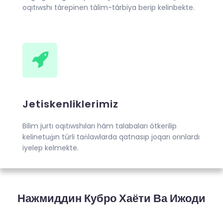
oqıtıwshı tárepinen tálim-tárbiya berip kelinbekte.
Jetiskenliklerimiz
Bilim jurtı oqıtıwshıları hám talabaları ótkerilip
kelinetuǵın túrli taǹlawlarda qatnasıp joqarı orınlardı
iyelep kelmekte.
Нажмиддин Кубро Хаёти Ва Ижоди