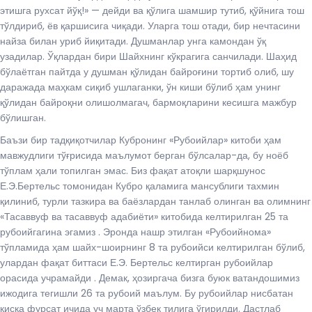
этишга рухсат йўқ!» — дейди ва қўлига шамшир тутиб, қўйнига тош
тўлдириб, ёв қаршисига чиқади. Уларга тош отади, бир нечтасини
найза билан уриб йиқитади. Душманлар унга камондан ўқ
узадилар. Ўқлардан бири Шайхнинг кўкрагига санчилади. Шаҳид
бўлаётган пайтда у душман қўлидан байроғини тортиб олиб, шу
даражада маҳкам сиқиб ушлаганки, ўн киши бўлиб ҳам унинг
қўлидан байроқни олишолмагач, бармоқларини кесишга мажбур
бўлишган.
Баъзи бир тадқиқотчилар Кубронинг «Рубоийлар» китоби ҳам
мавжудлиги тўғрисида маълумот берган бўлсалар-да, бу ноёб
тўплам ҳали топилган эмас. Биз фақат атоқли шарқшунос
Е.Э.Бертельс томонидан Кубро қаламига мансублиги тахмин
қилиниб, турли тазкира ва баёзлардан танлаб олинган ва олимнинг
«Тасаввуф ва тасаввуф адабиёти» китобида келтирилган 25 та
рубоийгагина эгамиз . Эронда нашр этилган «Рубоийнома»
тўпламида ҳам шайх-шоирнинг 8 та рубоийси келтирилган бўлиб,
улардан фақат биттаси Е.Э. Бертельс келтирган рубоийлар
орасида учрамайди . Демак, ҳозиргача бизга буюк ватандошимиз
ижодига тегишли 26 та рубоий маълум. Бу рубоийлар нисбатан
қисқа фурсат ичида уч марта ўзбек тилига ўгирилди. Дастлаб