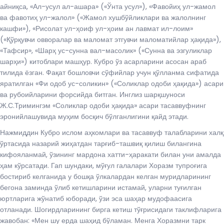
айниқса, «Ал-усул ал-ашара» («Ўнта усул»), «Фавойиҳ ул-жамол
ва фавотиҳ ул-жалол» («Жамол хушбўйликлари ва жалолнинг
кашфи»), «Рисолат ул-ҳоиф ул-ҳоим ан лавмат ил-лоим»
(«Қўрқувчи овворалар ва маломат этгувчи маломатийлар ҳақида»),
«Тафсир», «Шарҳ ус-сунна вал-масолик» («Сунна ва эзгуликлар
шарҳи») китоблари машҳур. Кубро ўз асарларини асосан араб
тилида ёзган. Фақат бошловчи сўфийлар учун қўлланма сифатида
яратилган «Фи одоб ус-соликин» («Соликлар одоби ҳақида») асари
ва рубоийларини форсийда битган. Инглиз шарқшуноси
Ж.С.Тримингэм «Соликлар одоби ҳақида» асари тасаввуфнинг
эронийлашувида муҳим босқич бўлганлигини қайд этади.
Нажмиддин Кубро ислом аҳкомлари ва тасаввуф талабларини халқ
ўртасида назарий жиҳатдан тарғиб-ташвиқ қилиш билангина
кифояланмай, ўзининг мардона хатти-ҳаракати билан уни амалда
ҳам кўрсатади. Гап шундаки, мўғул галалари Хоразм тупроғига
бостириб келганида у бошқа ўлкалардан келган муридларининг
бегона заминда ўлиб кетишларини истамай, уларни туғилган
юртларига жўнатиб юборади, ўзи эса шаҳар мудофаасига
отланади. Шогирдларининг бирга кетиш тўғрисидаги таклифларига
жавобан: «Мен шу ерда шаҳид бўламан. Менга Хоразмни тарк