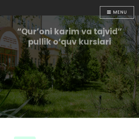
MENU
“Qur’oni karim va tajvid”
pullik o‘quv kurslari
O‘zbekiston Respublikasi Prezidentining “Diniy-
ma`rifiy soha faoliyatini tubdan takomillashtirish
chora-tadbirlari to‘g‘risida”gi 2018 yil 16 apreldagi PF-
5416-sonli Farmoni bilan tasdiqlangan chora-
tadbirlar Dasturining 6-bandida belgilangan vazifalar
ijrosini ta`minlash maqsadida O‘zbekiston
musulmonlari idorasining 2018 yil 30 apreldagi
01A/056-sonli buyrug‘i tasdiqlandi. Shu munosabat
bilan Muhammad ibn Ahmad al-Bernuiy madrasasida
2018 yil 10 iyundan boshlab “Qur’oni karim va tajvid”
o‘rgatish bo‘yicha pullik o‘quv kurslari tashkil etildi.