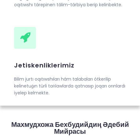
oqıtıwshı tárepinen tálim-tárbiya berip kelinbekte.
Jetiskenliklerimiz
Bilim jurtı oqıtıwshıları hám talabaları ótkerilip
kelinetuǵın túrli taǹlawlarda qatnasıp joqarı orınlardı
iyelep kelmekte.
Махмудхожа Бехбудийдиң Әдебий
Мийрасы