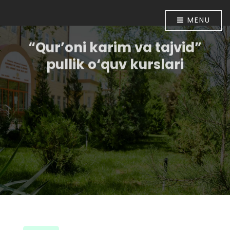
MENU
“Qur’oni karim va tajvid”
pullik o‘quv kurslari
O‘zbekiston Respublikasi Prezidentining “Diniy-
ma`rifiy soha faoliyatini tubdan takomillashtirish
chora-tadbirlari to‘g‘risida”gi 2018 yil 16 apreldagi PF-
5416-sonli Farmoni bilan tasdiqlangan chora-
tadbirlar Dasturining 6-bandida belgilangan vazifalar
ijrosini ta`minlash maqsadida O‘zbekiston
musulmonlari idorasining 2018 yil 30 apreldagi
01A/056-sonli buyrug‘i tasdiqlandi. Shu munosabat
bilan Muhammad ibn Ahmad al-Bernuiy madrasasida
2018 yil 10 iyundan boshlab “Qur’oni karim va tajvid”
o‘rgatish bo‘yicha pullik o‘quv kurslari tashkil etildi.