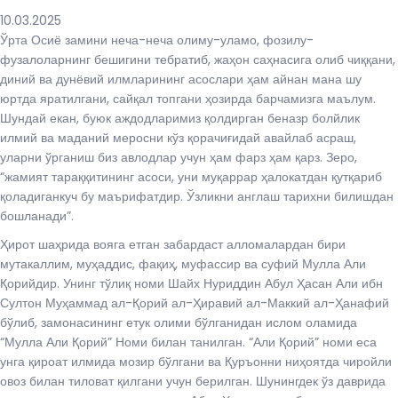
10.03.2025
Ўрта Осиё замини неча-неча олиму-уламо, фозилу-
фузалоларнинг бешигини тебратиб, жаҳон саҳнасига олиб чиққани,
диний ва дунёвий илмларининг асослари ҳам айнан мана шу
юртда яратилгани, сайқал топгани ҳозирда барчамизга маълум.
Шундай екан, буюк аждодларимиз қолдирган беназр болйлик
илмий ва маданий меросни кўз қорачиғидай авайлаб асраш,
уларни ўрганиш биз авлодлар учун ҳам фарз ҳам қарз. Зеро,
“жамият тараққитининг асоси, уни муқаррар ҳалокатдан қутқариб
қоладиганкуч бу маърифатдир. Ўзликни англаш тарихни билишдан
бошланади”.
Ҳирот шаҳрида вояга етган забардаст алломалардан бири
мутакаллим, муҳаддис, фақиҳ, муфассир ва суфий Мулла Али
Қорийдир. Унинг тўлиқ номи Шайх Нуриддин Абул Ҳасан Али ибн
Султон Муҳаммад ал-Қорий ал-Ҳиравий ал-Маккий ал-Ҳанафий
бўлиб, замонасининг етук олими бўлганидан ислом оламида
“Мулла Али Қорий” Номи билан танилган. “Али Қорий” номи еса
унга қироат илмида мозир бўлгани ва Қуръонни ниҳоятда чиройли
овоз билан тиловат қилгани учун берилган. Шунингдек ўз даврида