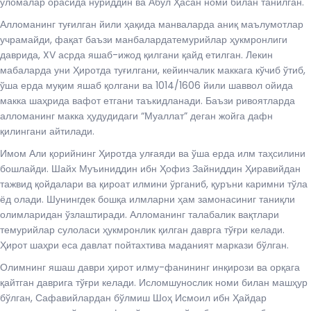
уломалар орасида нуриддин ва Абул Ҳасан номи билан танилган.
Алломанинг туғилган йили ҳақида манваларда аниқ маълумотлар
учрамайди, фақат баъзи манбалардатемурийлар ҳукмронлиги
даврида, XV асрда яшаб-ижод қилгани қайд етилган. Лекин
мабаларда уни Ҳиротда туғилгани, кейинчалик маккага кўчиб ўтиб,
ўша ерда муқим яшаб қолгани ва 1014/1606 йили шаввол ойида
макка шаҳрида вафот етгани таъкидланади. Баъзи ривоятларда
алломанинг макка ҳудудидаги “Муаллат” деган жойга дафн
қилингани айтилади.
Имом Али қорийнинг Ҳиротда улғаяди ва ўша ерда илм таҳсилини
бошлайди. Шайх Муъиниддин ибн Ҳофиз Зайниддин Ҳиравийдан
тажвид қойдалари ва қироат илмини ўрганиб, қуръни каримни тўла
ёд олади. Шунингдек бошқа илмларни ҳам замонасиниг таниқли
олимларидан ўзлаштиради. Алломанинг талабалик вақтлари
темурийлар сулоласи ҳукмронлик қилган даврга тўғри келади.
Ҳирот шаҳри еса давлат пойтахтива маданият маркази бўлган.
Олимнинг яшаш даври ҳирот илму-фанининг инқирози ва орқага
қайтган даврига тўғри келади. Исломшунослик номи билан машҳур
бўлган, Сафавийлардан бўлмиш Шоҳ Исмоил ибн Ҳайдар