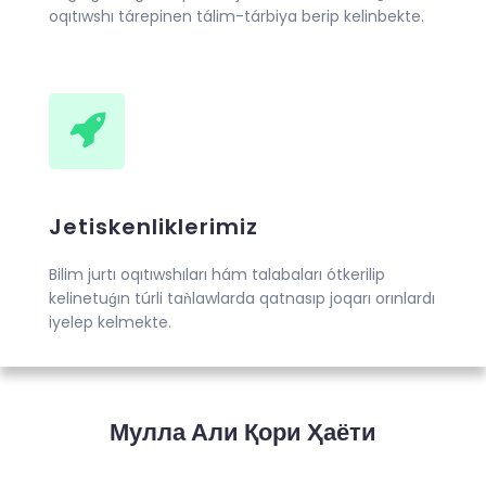
oqıtıwshı tárepinen tálim-tárbiya berip kelinbekte.
Jetiskenliklerimiz
Bilim jurtı oqıtıwshıları hám talabaları ótkerilip
kelinetuǵın túrli taǹlawlarda qatnasıp joqarı orınlardı
iyelep kelmekte.
Мулла Али Қори Ҳаёти