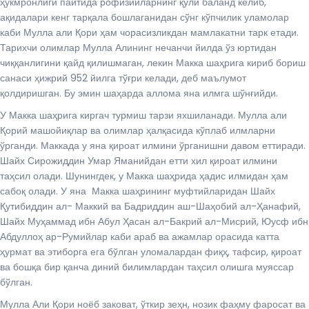
ҳукмронлиги пайтида рофизийларнинг қўли баланд келиб,
ақидалари кенг тарқала бошлаганидан сўнг кўпчилик уламолар
каби Мулла али Қори ҳам чорасизликдан мамлакатни тарк етади.
Тарихчи олимлар Мулла Алининг нечанчи йилда ўз юртидан
чиққанлигини қайд қилишмаган, лекин Макка шаҳрига кириб бориш
санаси ҳижрий 952 йилга тўғри келади, деб маълумот
қолдиришган. Бу эмин шаҳарда аллома яна илмга шўнғийди.
У Макка шаҳрига киргач турмиш тарзи яхшиланади. Мулла али
Қорий машойиқлар ва олимлар ҳалқасида кўплаб илмларни
ўрганди. Маккада у яна қироат илмини ўрганишни давом еттиради.
Шайх Сирожиддин Умар Яманийдан етти хил қироат илмини
таҳсил олади. Шунингдек, у Макка шаҳрида ҳадис илмидан ҳам
сабоқ олади. У яна Макка шаҳрининг муфтийларидан Шайх
Қутибиддин ал- Маккий ва Бадриддин аш-Шаҳобий ал-Ҳанафий,
Шайх Муҳаммад ибн Абул Ҳасан ал-Бакрий ал-Мисрий, Юусф ибн
Абдуллоҳ ар-Румийлар каби араб ва ажамлар орасида катта
ҳурмат ва этиборга ега бўлган уломалардан фиқҳ, тафсир, қироат
ва бошқа бир қанча диний билимлардан таҳсил олишга муяссар
бўлган.
Мулла Али Қори ноёб заковат, ўткир зеҳн, нозик фаҳму фаросат ва