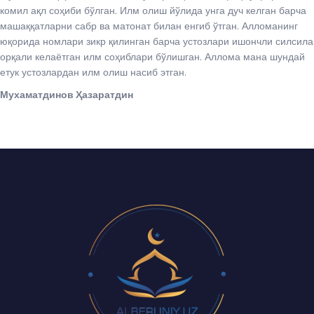
комил ақл соҳиби бўлган. Илм олиш йўлида унга дуч келган барча
машаққатларни сабр ва матонат билан енгиб ўтган. Алломанинг
юқорида номлари зикр қилинган барча устозлари ишончли силсила
орқали келаётган илм соҳиблари бўлишган. Аллома мана шундай
етук устозлардан илм олиш насиб этган.
Мухаматдинов Ҳазаратдин