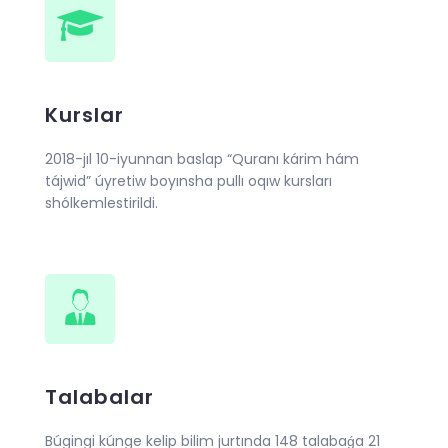
Kurslar
2018-jıl 10-iyunnan baslap “Quranı kárim hám
tájwid” úyretiw boyınsha pullı oqıw kursları
shólkemlestirildi.
Talabalar
Búgingi kúnge kelip bilim jurtında 148 talabaǵa 21