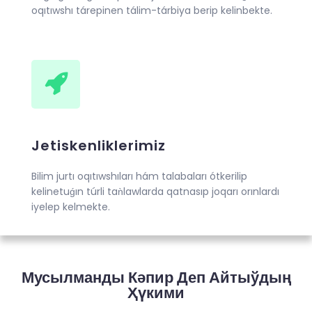
oqıtıwshı tárepinen tálim-tárbiya berip kelinbekte.
Jetiskenliklerimiz
Bilim jurtı oqıtıwshıları hám talabaları ótkerilip
kelinetuǵın túrli taǹlawlarda qatnasıp joqarı orınlardı
iyelep kelmekte.
Мусылманды Кәпир Деп Айтыўдың
Ҳүкими