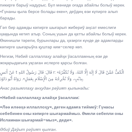
пикирге барыў надурыс. Бул мәниде оғада абайлы болыў керек.
«Гүнаны қыла берсе болады екен», деўдиң өзи күпирге алып
барады.
Гәп бир адамды кәпирге шығарып жибериў аңсат емеслиги
ҳаққында кетип атыр. Соның ушын да қатты абайлы болыў керек.
Өкинишли тәрепи, бурынлары да, ҳәзирги күнде де адамларды
кәпирге шығарыўға қуштар ким-селер көп.
Негизи, Нәбий саллаллаҳу алайҳи ўасалламның өзи де
жоқарыдағыға уқсаған ислерге қарсы болған.
عَنْ أَنَسٍ t قَالَ: قَالَ رَسُولُ اللهِ r: «الْكَفُّ عَمَّنْ قَالَ لَا إِلَهَ إِلَّا اللهُ، وَلَا نُكَفِّرُهُ
بِذَنْبٍ، وَلَا نُخْرِجُهُ مِنَ الْإِسْلَامِ بِعَمَلٍ». رَوَاهُ أَبُو دَاوُدَ.
Анас разыяллаҳу анҳудан рәўият қылынады:
«Нәбий саллаллаҳу алайҳи ўасаллам:
«Ләә иләәҳә иллаллоҳу», деген адамға тиймеў: Гүнасы
себебинен оны кәпирге шығармаймыз. Әмели себепли оны
Исламнан шығармай
–
мыз», деди».
Әбиў Даўыт рәўият қылған.