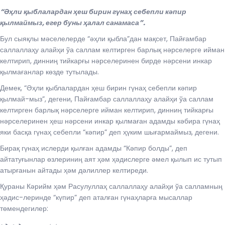
“Әҳли қыблалардан ҳеш бирин гүнаҳ себепли кәпир
қылмаймыз, егер буны ҳалал санамаса”.
Бул сыяқлы мәселелерде “әҳли қыбла”дан мақсет, Пайғамбар
саллаллаҳу алайҳи ўа саллам келтирген барлық нәрселерге ийман
келтирип, динниң тийкарғы нәрселеринен бирде нәрсени инкар
қылмағанлар көзде тутылады.
Демек, “Әҳли қыблалардан ҳеш бирин гүнаҳ себепли кәпир
қылмай-мыз”, дегени, Пайғамбар саллаллаҳу алайҳи ўа саллам
келтирген барлық нәрселерге ийман келтирип, динниң тийкарғы
нәрселеринен ҳеш нәрсени инкар қылмаған адамды кәбира гүнаҳ
яки басқа гүнаҳ себепли “кәпир” деп ҳүким шығармаймыз, дегени.
Бирақ гүнаҳ ислерди қылған адамды “Кәпир болды”, деп
айтатуғынлар өзлериниң аят ҳәм ҳәдислерге әмел қылып ис тутып
атырғанын айтады ҳәм дәлиллер келтиреди.
Қураны Кәрийм ҳәм Расулуллаҳ саллаллаҳу алайҳи ўа салламның
ҳәдис-леринде “күпир” деп аталған гүнаҳларға мысаллар
төмендегилер:
ﮤ ﮥ ﮦ ﮧ ﮨ ﮩ ﮪ ﮫ ﮬ ﮭ