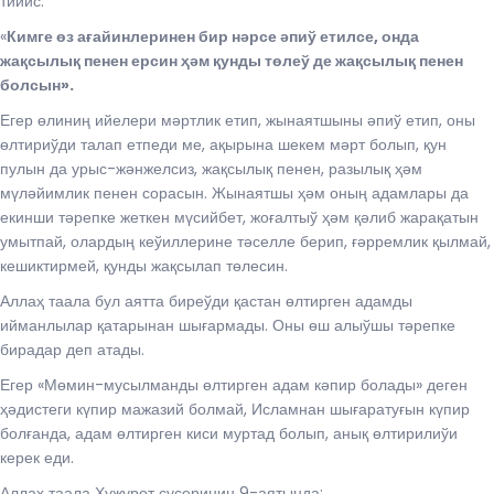
тийис:
«
Кимге өз ағайинлеринен бир нәрсе әпиў етилсе, онда
жақсылық пенен ерсин ҳәм қунды төлеў де жақсылық пенен
болсын».
Егер өлиниң ийелери мәртлик етип, жынаятшыны әпиў етип, оны
өлтириўди талап етпеди ме, ақырына шекем мәрт болып, қун
пулын да урыс-жәнжелсиз, жақсылық пенен, разылық ҳәм
мүләйимлик пенен сорасын. Жынаятшы ҳәм оның адамлары да
екинши тәрепке жеткен мүсийбет, жоғалтыў ҳәм қәлиб жарақатын
умытпай, олардың кеўиллерине тәселле берип, ғәрремлик қылмай,
кешиктирмей, қунды жақсылап төлесин.
Аллаҳ таала бул аятта биреўди қастан өлтирген адамды
ийманлылар қатарынан шығармады. Оны өш алыўшы тәрепке
бирадар деп атады.
Егер «Мөмин-мусылманды өлтирген адам кәпир болады» деген
ҳәдистеги күпир мажазий болмай, Исламнан шығаратуғын күпир
болғанда, адам өлтирген киси муртад болып, анық өлтирилиўи
керек еди.
Аллаҳ таала Ҳужурот сүсериниң 9-аятында: