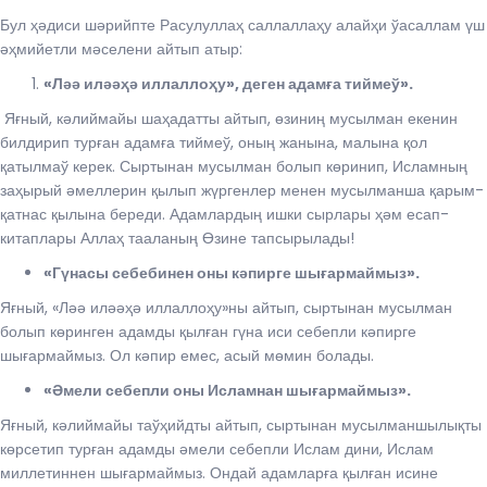
Бул ҳәдиси шәрийпте Расулуллаҳ саллаллаҳу алайҳи ўасаллам үш
әҳмийетли мәселени айтып атыр:
«Ләә иләәҳә иллаллоҳу», деген адамға тиймеў».
Яғный, кәлиймайы шаҳадатты айтып, өзиниң мусылман екенин
билдирип турған адамға тиймеў, оның жанына, малына қол
қатылмаў керек. Сыртынан мусылман болып көринип, Исламның
заҳырый әмеллерин қылып жүргенлер менен мусылманша қарым-
қатнас қылына береди. Адамлардың ишки сырлары ҳәм есап-
китаплары Аллаҳ тааланың Өзине тапсырылады!
«Гүнасы себебинен оны кәпирге шығармаймыз».
Яғный, «Ләә иләәҳә иллаллоҳу»ны айтып, сыртынан мусылман
болып көринген адамды қылған гүна иси себепли кәпирге
шығармаймыз. Ол кәпир емес, асый мөмин болады.
«Әмели себепли оны Исламнан шығармаймыз».
Яғный, кәлиймайы таўҳийдты айтып, сыртынан мусылманшылықты
көрсетип турған адамды әмели себепли Ислам дини, Ислам
миллетиннен шығармаймыз. Ондай адамларға қылған исине