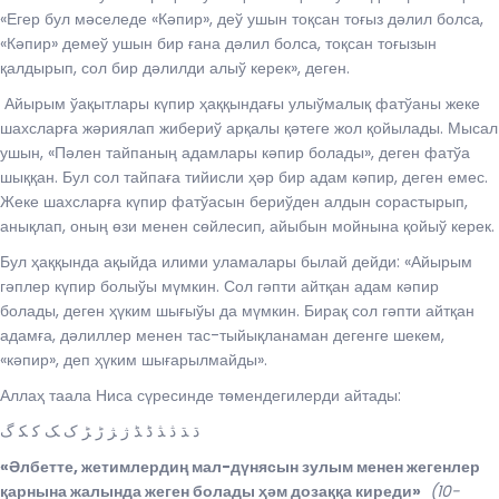
«Егер бул мәселеде «Кәпир», деў ушын тоқсан тоғыз дәлил болса,
«Кәпир» демеў ушын бир ғана дәлил болса, тоқсан тоғызын
қалдырып, сол бир дәлилди алыў керек», деген.
Айырым ўақытлары күпир ҳаққындағы улыўмалық фатўаны жеке
шахсларға жәриялап жибериў арқалы қәтеге жол қойылады. Мысал
ушын, «Пәлен тайпаның адамлары кәпир болады», деген фатўа
шыққан. Бул сол тайпаға тийисли ҳәр бир адам кәпир, деген емес.
Жеке шахсларға күпир фатўасын бериўден алдын сорастырып,
анықлап, оның өзи менен сөйлесип, айыбын мойнына қойыў керек.
Бул ҳаққында ақыйда илими уламалары былай дейди: «Айырым
гәплер күпир болыўы мүмкин. Сол гәпти айтқан адам кәпир
болады, деген ҳүким шығыўы да мүмкин. Бирақ сол гәпти айтқан
адамға, дәлиллер менен тас-тыйықланаман дегенге шекем,
«кәпир», деп ҳүким шығарылмайды».
Аллаҳ таала Ниса сүресинде төмендегилерди айтады:
ﮄ ﮅ ﮆ ﮇ ﮈ ﮉ ﮊ ﮋ ﮌ ﮍ ﮎ ﮏ ﮐ ﮑ ﮒ
«Әлбетте, жетимлердиң мал-дүнясын зулым менен жегенлер
қарнына жалында жеген болады ҳәм дозаққа киреди»
(10-