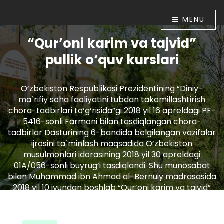
MENU
“Qur’oni karim va tajvid”
pullik o‘quv kurslari
O‘zbekiston Respublikasi Prezidentining “Diniy-
ma`rifiy soha faoliyatini tubdan takomillashtirish
chora-tadbirlari to‘g‘risida”gi 2018 yil 16 apreldagi PF-
5416-sonli Farmoni bilan tasdiqlangan chora-
tadbirlar Dasturining 6-bandida belgilangan vazifalar
ijrosini ta`minlash maqsadida O‘zbekiston
musulmonlari idorasining 2018 yil 30 apreldagi
01A/056-sonli buyrug‘i tasdiqlandi. Shu munosabat
bilan Muhammad ibn Ahmad al-Bernuiy madrasasida
2018 yil 10 iyundan boshlab “Qur’oni karim va tajvid”
o‘rgatish bo‘yicha pullik o‘quv kurslari tashkil etildi.