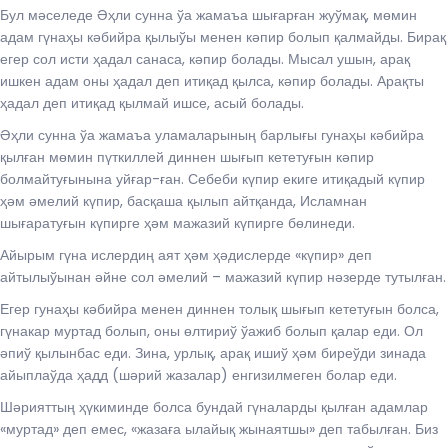
Бул мәселеде Әҳли сунна ўа жамаъа шығарған жуўмақ, мөмин
адам гүнаҳы кәбийра қылыўы менен кәпир болып қалмайды. Бирақ
егер сол исти ҳадал санаса, кәпир болады. Мысал ушын, арақ
ишкен адам оны ҳадал деп итиқад қылса, кәпир болады. Арақты
ҳадал деп итиқад қылмай ишсе, асый болады.
Әҳли сунна ўа жамаъа уламаларының барлығы гунаҳы кәбийра
қылған мөмин пүткиллей диннен шығып кететуғын кәпир
болмайтуғынына уйғар-ған. Себеби күпир екиге итиқадый күпир
ҳәм әмелий күпир, басқаша қылып айтқанда, Исламнан
шығаратуғын күпирге ҳәм мажазий күпирге бөлинеди.
Айырым гүна ислердиң аят ҳәм ҳәдислерде «күпир» деп
айтылыўынан әйне сол әмелий – мажазий күпир нәзерде тутылған.
Егер гунаҳы кәбийра менен диннен толық шығып кететуғын болса,
гүнакар муртад болып, оны өлтириў ўажиб болып қалар еди. Ол
әпиў қылынбас еди. Зина, урлық, арақ ишиў ҳәм биреўди зинада
айыплаўда ҳадд (шәрий жазалар) енгизилмеген болар еди.
Шәрияттың ҳүкиминде болса бундай гүналарды қылған адамлар
«муртад» деп емес, «жазаға ылайық жынаятшы» деп табылған. Биз