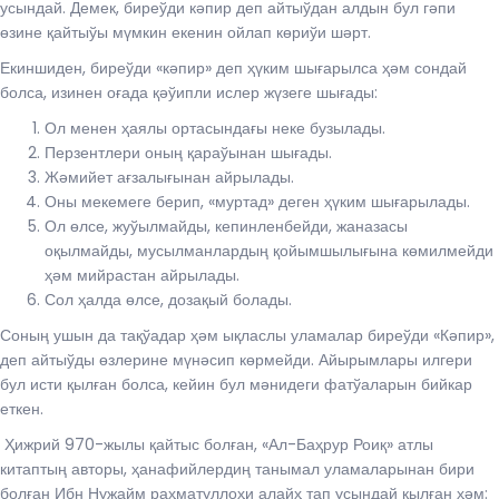
усындай. Демек, биреўди кәпир деп айтыўдан алдын бул гәпи
өзине қайтыўы мүмкин екенин ойлап көриўи шәрт.
Екиншиден, биреўди «кәпир» деп ҳүким шығарылса ҳәм сондай
болса, изинен оғада қәўипли ислер жүзеге шығады:
Ол менен ҳаялы ортасындағы неке бузылады.
Перзентлери оның қараўынан шығады.
Жәмийет ағзалығынан айрылады.
Оны мекемеге берип, «муртад» деген ҳүким шығарылады.
Ол өлсе, жуўылмайды, кепинленбейди, жаназасы
оқылмайды, мусылманлардың қойымшылығына көмилмейди
ҳәм мийрастан айрылады.
Сол ҳалда өлсе, дозақый болады.
Соның ушын да тақўадар ҳәм ықласлы уламалар биреўди «Кәпир»,
деп айтыўды өзлерине мүнәсип көрмейди. Айырымлары илгери
бул исти қылған болса, кейин бул мәнидеги фатўаларын бийкар
еткен.
Ҳижрий 970-жылы қайтыс болған, «Ал­-Баҳрур Роиқ» атлы
китаптың авторы, ҳанафийлердиң танымал уламаларынан бири
болған Ибн Нужайм раҳматуллоҳи алайҳ тап усындай қылған ҳәм: