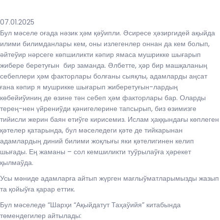
07.01.2025
Бул мәселе оғада нәзик ҳәм қәўипли. Әсиресе ҳәзиргидей ақыйда
илими билимданлары кем, оны излегенлер оннан да кем болып,
әйтеўир нәрсеге көпшиликти кәпир ямаса мушрикке шығарып
жибере беретуғын бир заманда. Әлбетте, ҳәр бир машқаланың
себеплери ҳәм факторлары болғаны сыяқлы, адамларды аңсат
ғана кәпир я мушрикке шығарып жиберетуғын-лардың
көбейиўиниң де өзине тән себеп ҳәм факторлары бар. Оларды
терең-нен үйрениўди қәнигелерине тапсырып, биз өзимизге
тийисли жерин баян етиўге кирисемиз. Ислам ҳаққындағы көплеген
қәтелер қатарында, бул мәселедеги қәте де тийкарынан
адамлардың диний билими жоқлығы яки қәтелигинен келип
шығады. Ең жаманы – сол кемшиликти туўрылаўға ҳәрекет
қылмаўда.
Усы мәниде адамларға айтып жүрген мағлыўматларымызды жазып
та қойыўға қарар еттик.
Бул мәселеде “Шарҳи “Ақыйдатут Таҳаўийя” китабында
төмендегилер айтылады: