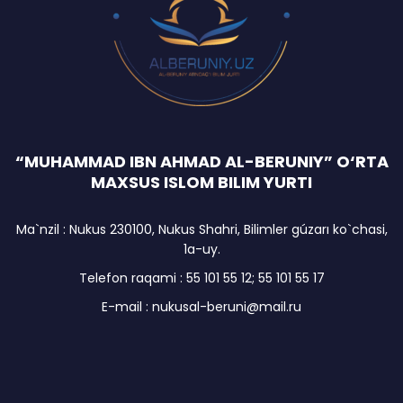
“MUHAMMAD IBN AHMAD AL-BERUNIY” O‘RTA
MAXSUS ISLOM BILIM YURTI
Ma`nzil : Nukus 230100, Nukus Shahri, Bilimler gúzarı ko`chasi,
1a-uy.
Telefon raqami : 55 101 55 12; 55 101 55 17
E-mail : nukusal-beruni@mail.ru