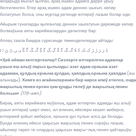
жоқарыда мысал қылған, арақ ишкен адамға дәрре урыў
белгиленген. Егер арақ ишкен адам диннен шығып, кәпир
болатуғын болса, оны муртад ретинде өлтириў лазым болар еди.
Айырым гүналарды қылғанлар диннен шығатуғын дәрежеде кәпир
болмаўына аяты кәриймалардан дәлиллер бар:
Аллаҳ таала Бақара сүресинде төмендегилерди айтады:
ﮉ ﮊ ﮋ ﮌ ﮍ ﮎ ﮏ ﮐ ﮑ ﮒ ﮓ ﮔ ﮕ ﮖ ﮗ ﮘ ﮙ ﮚ ﮛ ﮜ ﮝ ﮞ ﮟ ﮠ ﮡ ﮢ ﮣ
«Ҳәй ийман келтиргенлер! Сизлерге өлтирилген адамлар
ушын өш алыў парыз қылынды: азат адам орнына азат
адамнан, қулдың орнына қулдан, ҳаялдың орнына ҳаялдан
(өш
алынады)
. Кимге өз ағайинлеринен бир нәрсе әпиў етилсе, онда
жақсылық пенен ерсин ҳәм қунды төлеў де жақсылық пенен
болсын»
(178-аят)
.
Бирақ, аяты кәриймаға муўапық, адам өлтирген адамды өш алыў
ушын өлтириў шәрт емес, ал өлиниң ийелери кешип жиберсе,
өлтирмей қойып жиберсе, орнына қун пулын алса да болады.
Бунда өлиниң ийеси ҳақысын жақсылық пенен сораўы лазым,
айыпкер тәреп те олардың ҳақысын жақсы-лық пенен қайтарыўы