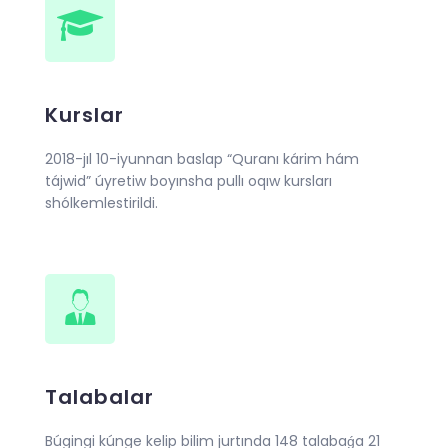
Kurslar
2018-jıl 10-iyunnan baslap “Quranı kárim hám
tájwid” úyretiw boyınsha pullı oqıw kursları
shólkemlestirildi.
Talabalar
Búgingi kúnge kelip bilim jurtında 148 talabaǵa 21