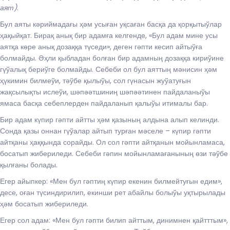
аят)
.
Бул аяты кәриймадағы ҳәм усыған уқсаған басқа да қорқытыўлар
ҳақыйқат. Бирақ анық бир адамға келгенде, «Бул адам мине усы
аятқа көре анық дозаққа түседи», деген гәпти кесип айтыўға
болмайды. Әҳли қыбладан болған бир адамның дозаққа кириўине
гүўалық бериўге болмайды. Себеби ол бул аяттың мәнисин ҳәм
ҳүкимин билмеўи, тәўбе қылыўы, сол гүнасын жуўатуғын
жақсылықты ислеўи, шәпәәтшиниң шәпәәтинен пайдаланыўы
ямаса басқа себеплерден пайдаланып қалыўы итималы бар.
Бир адам күпир гәпти айтты ҳәм қазының алдына алып келинди.
Сонда қазы оннан гүўалар айтып турған мәселе – күпир гәпти
айтқаны ҳаққында сорайды. Ол сол гәпти айтқанын мойынламаса,
босатып жибериледи. Себеби гәпин мойынламағанының өзи тәўбе
қылғаны болады.
Егер айыпкер: «Мен бул гәптиң күпир екенин билмейтуғын едим»,
десе, оған түсиндирилип, екинши рет абайлы болыўы уқтырылады
ҳәм босатып жибериледи.
Егер сол адам: «Мен бул гәпти билип айттым, динимнен қайтттым»,