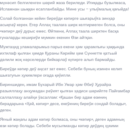
мүнәсип белгиленген шәрий жаза бериледи. Итиқады бузылмаса,
Исламнан шыққан есапланбайды. Мине усы – улыўмалық қағыйда!
Солай болғаннан кейин биреўди кәпирге шығарыўға зинҳар
асықпаў керек. Егер Аллаҳ таалаға ширк келтирмеген болса, оны
«кәпир» деў дурыс емес. Өйткени, Аллаҳ таала ширктен басқа
гүналарды кешириўи мүмкин екенин Өзи айтқан.
Мужтаҳид уламаларымыз парыз екени ҳәм ҳарамлығы ҳаққында
ихтилаф қылған ҳәмде Қураны Кәрийм ҳәм Сүннетте қатъый
дәлили жоқ нәрселерди бийкарлаў күпирге алып бармайды.
Биреўди кәпир деў аңсат зат емес. Себеби буның изинен келип
шығатуғын ҳүкимлери оғада қәўипли.
Бириншиден, имам Бухарый Ибн Умар ҳәм Әбиў Ҳурайра
разыяллаҳу анҳумадан рәўият қылған ҳәдиси шәрийпте Пайғамбар
саллаллаҳу алайҳи ўасаллам: «Қашан бир адам өзиниң
бирадарына «Ҳәй, кәпир» десе, екеўиниң биреўи сондай болады»,
деген.
Яғный жаңағы адам кәпир болмаса, оны «кәпир», деген адамның
өзи кәпир болады. Себеби мусылманды кәпир деўдиң ҳүкими