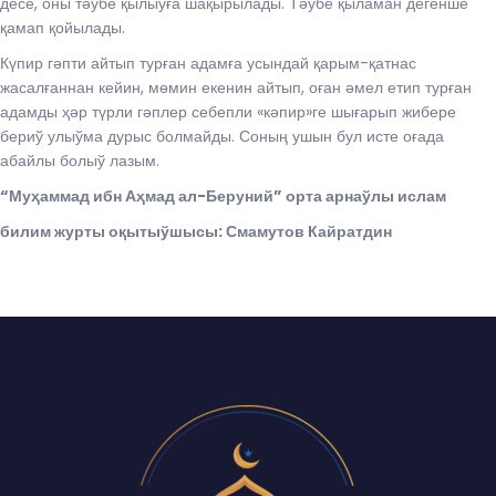
десе, оны тәўбе қылыўға шақырылады. Тәўбе қыламан дегенше
қамап қойылады.
Күпир гәпти айтып турған адамға усындай қарым-қатнас
жасалғаннан кейин, мөмин екенин айтып, оған әмел етип турған
адамды ҳәр түрли гәплер себепли «кәпир»ге шығарып жибере
бериў улыўма дурыс болмайды. Соның ушын бул исте оғада
абайлы болыў лазым.
“Муҳаммад ибн Аҳмад ал-Беруний” орта арнаўлы ислам
билим журты оқытыўшысы: Смамутов Кайратдин