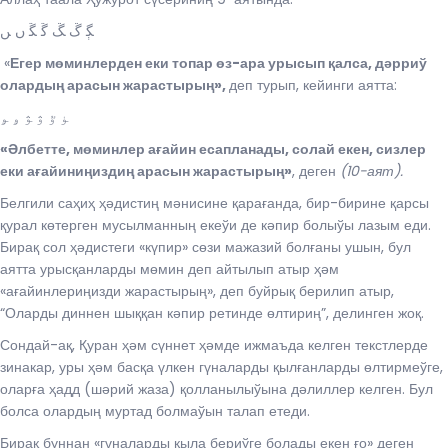
ﮙ ﮚ ﮛ ﮜ ﮝ ﮞ ﮟ
«
Егер мөминлерден еки топар өз-ара урысып қалса, дәрриў
олардың арасын жарастырың»
,
деп турып, кейинги аятта:
ﯜ ﯝ ﯞ ﯟ ﯠ ﯡ
«Әлбетте, мөминлер ағайин есапланады, солай екен, сизлер
еки ағайиниңиздиң арасын жарастырың»
, деген
(10-аят).
Белгили саҳиҳ ҳәдистиң мәнисине қарағанда, бир-бирине қарсы
қурал көтерген мусылманның екеўи де кәпир болыўы лазым еди.
Бирақ сол ҳәдистеги «күпир» сөзи мажазий болғаны ушын, бул
аятта урысқанларды мөмин деп айтылып атыр ҳәм
«ағайинлериңизди жарастырың», деп буйрық берилип атыр,
“Оларды диннен шыққан кәпир ретинде өлтириң”, делинген жоқ.
Сондай-ақ, Қуран ҳәм сүннет ҳәмде ижмаъда келген текстлерде
зинакар, уры ҳәм басқа үлкен гүналарды қылғанларды өлтирмеўге,
оларға ҳадд (шәрий жаза) қолланылыўына дәлиллер келген. Бул
болса олардың муртад болмаўын талап етеди.
Бирақ буннан «гүналарды қыла бериўге болады екен ғо» деген