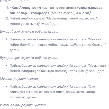
«Ким Аллаҳ нəзил қылған нəрсе менен ҳүким қылмаса,
əне солар – кəпирлер»
(Маида сүреси, 44-аят)
.
Нәбий алайҳиссалам: “Мусылманды сөгиў пасықлық. Ол
менен урыс қылыў күпир”, деген.
Бухарий ҳәм Муслим рәўият қылған
.
Пайғамбарымыз саллаллаҳу алайҳи ўа саллам: “Меннен
кейин бир-бириңиздиң мойныңызды шаўып, кәпир болмаң”
деген.
Бухарий ҳәм Муслим рәўият қылған
.
Пайғамбарымыз саллаллаҳу алайҳи ўа саллам: “Мусылман
менен күпирдиң ортасында намазды тәрк қылыў бар”, деген.
Муслим рәўият қылған
.
Пайғамбарымыз саллаллаҳу алайҳи ўа саллам: “Ким
Аллаҳтан өзгениң атына ант ишсе, ҳақыйқатта, кәпир
болыпты”, деген.
Имам Ҳәким рәўият қылған
.