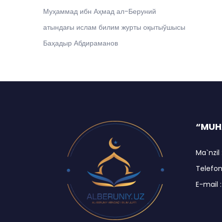
Муҳаммад ибн Аҳмад ал-Беруний
атындағы ислам билим журты оқытыўшысы
Баҳадыр Абдираманов
“MUH
Ma`nzil 
Telefon 
E-mail 