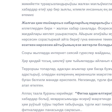
жәмийетти турақсызландырыўшы жалған мағлыўматлар
хабардар етиў ҳәр бир зыялы, илимли инсанның ең а
өтемиз:
Жалған ҳәм тийкарсыз хабарлардың тарқалыўы 
иллетлерден бири – жалған хабар саналады. Әсирес
жағдайлары көплеп ушыраспақта. Айырым әпиўайы му
нәрсесин сорастырмай айта бериў гүна екенине төме
еситкен нәрсесин айтыўының өзи жетерли болады
Соңғы жылларда интернет сиясий гүреслер майданы,
Ҳәр қандай тосық, шеклеў ҳәм тыйымларды айланып ө
Терроршы топарлар, адасқан ағымлар ҳәм басқа буз
адастырыў, олардан өзлериниң жеркенишли мақсетле
буған белгили мәниде ериспекте. Негизинде, түрли
атап өтилген.
Аллаҳ таала Қураны кәриймде:
“Фитна адам өлтири
хабардар болыў, көзқарасымызды өсириў мақсетинде
ҳәм руўхый туўры тәрбия табыўында, түрли жат пики
фитналардан панасында сақласын…