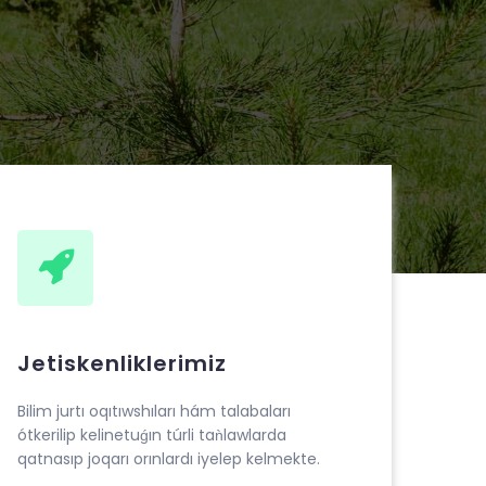
Jetiskenliklerimiz
Bilim jurtı oqıtıwshıları hám talabaları
ótkerilip kelinetuǵın túrli taǹlawlarda
qatnasıp joqarı orınlardı iyelep kelmekte.