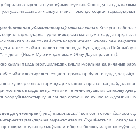
 берилип атырғанын гүзетиўимиз мүмкин. Соның ушын да, халқым
ктуал ўазыйпасына айланыўы тийис. Төменде социал тармақлардың
ҳәм
ф
итналар уйымластырыў мәканы екени:
Ҳәзирги глобалла
е, социал тармақларда түрли тийкарсыз мағлыўматларды тарқатыў
сылманлар мине сондай фитналарға исенип, жалған ҳәм дөҳметке
ндеги ҳәдис те айқын дәлил есапланады. Бул ҳаққында Пайғамба
”
, – деген (Имам Муслим ҳәм имам Әбиў Даўыт рәўияты).
 ҳәр қыйлы пайда көриўшилердиң күшли қуралына да айланып бар
тиўге ийкемлестирилген социал тармақлар бүгинги күнде, ҳақыйқ
ғыншы күшлер социал тармақлар имканиятларынан кең пайдаланға
ри жолында пайдаланыў, жәмийетте келиспеўшилик шығарыў ҳәм д
 фитналар уйымластырыў, инсанлар ортасында душпанлық урығын ш
ўден де үлкенирек
(гүна)
саналады…”
деп баян етеди.
(Бақара сү
 интернет тармақларына мүрәжат етемиз. Әҳмийетлиси – олардан 
рлер тәсирине түсип қалмаўына итибарлы болсақ, мақсетке муўапы