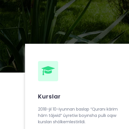
ibn Ahmad al-Bernuiy madrasasida 2018 yil 1
tajvid” o‘rgatish bo‘yicha pullik o‘quv kurslari t
Kurslar
2018-jıl 10-iyunnan baslap “Quranı kárim
hám tájwid” úyretiw boyınsha pullı oqıw
kursları shólkemlestirildi.