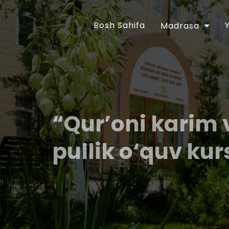
Bosh Sahifa
Madrasa
“Qur’oni karim 
pullik o‘quv kur
O‘zbekiston Respublikasi Prezidentining “Dini
takomillashtirish chora-tadbirlari to‘g‘risida
Farmoni bilan tasdiqlangan chora-tadbirlar
vazifalar ijrosini ta`minlash maqsadida O‘zbe
30 apreldagi 01A/056-sonli buyrug‘i tasdi