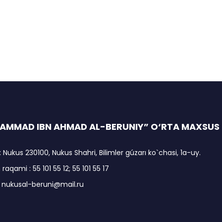
AMMAD IBN AHMAD AL-BERUNIY” O‘RTA MAXSUS I
: Nukus 230100, Nukus Shahri, Bilimler gúzarı ko`chasi, 1a-uy.
raqami : 55 101 55 12; 55 101 55 17
: nukusal-beruni@mail.ru