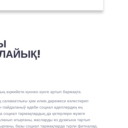
Ы
ЛАЙЫҚ!
ң әҳмийети күннен күнге артып бармақта.
ң саламатлығы ҳәм илим дәрежеси өзлестирип
н пайдаланыў әдеби социал әдеплердиң ең
а социал тармақлардың да қәтерлери жүзеге
аланып атырғаны, жасларды өз дузағына тартып
ырғаны, базы социал тармақларда түрли фитналар,