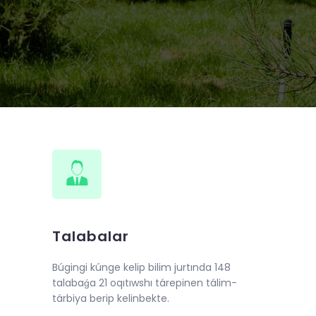
0 iyundan boshlab “Qur’oni karim va
ashkil etildi.
Talabalar
Búgingi kúnge kelip bilim jurtında 148
talabaǵa 21 oqıtıwshı tárepinen tálim-
tárbiya berip kelinbekte.