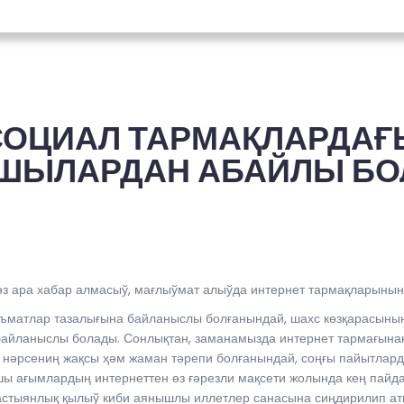
СОЦИАЛ ТАРМАҚЛАРДАҒ
ШЫЛАРДАН АБАЙЛЫ БО
з ара хабар алмасыў, мағлыўмат алыўда интернет тармақларыныны
еъматлар тазалығына байланыслы болғанындай, шахс көзқарасыны
айланыслы болады. Сонлықтан, заманамызда интернет тармағына
 нәрсениң жақсы ҳәм жаман тәрепи болғанындай, соңғы пайытлард
шы ағымлардың интернеттен өз ғәрезли мақсети жолында кең пайд
қастыянлық қылыў киби аянышлы иллетлер санасына сиңдирилип ат