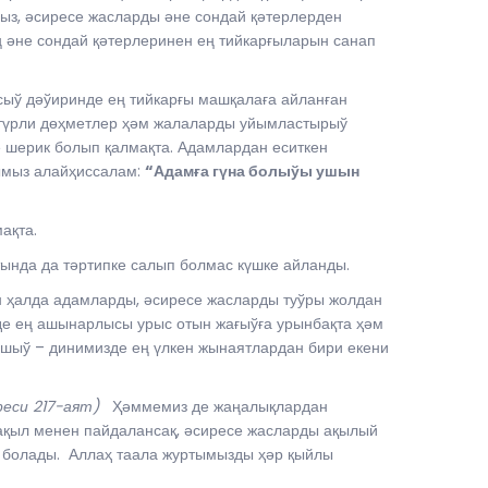
ыз, әсиресе жасларды әне сондай қәтерлерден
 әне сондай қәтерлеринен ең тийкарғыларын санап
сыў дәўиринде ең тийкарғы машқалаға айланған
, түрли дөҳметлер ҳәм жалаларды уйымластырыў
 шерик болып қалмақта. Адамлардан еситкен
рымыз алайҳиссалам:
“Адамға гүна болыўы ушын
мақта.
атында да тәртипке салып болмас күшке айланды.
н ҳалда адамларды, әсиресе жасларды туўры жолдан
е ең ашынарлысы урыс отын жағыўға урынбақта ҳәм
ашыў – динимизде ең үлкен жынаятлардан бири екени
реси 217-аят)
Ҳәммемиз де жаңалықлардан
ақыл менен пайдалансақ, әсиресе жасларды ақылый
қ болады. Аллаҳ таала журтымызды ҳәр қыйлы