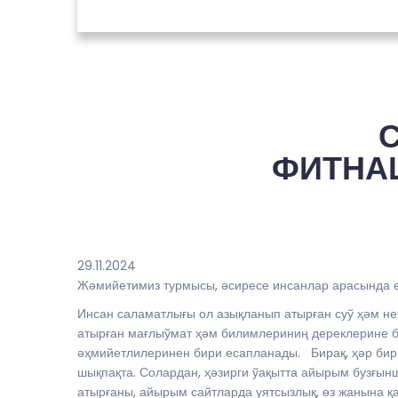
ФИТНА
29.11.2024
Жәмийетимиз турмысы, әсиресе инсанлар арасында ө
Инсан саламатлығы ол азықланып атырған суў ҳәм н
атырған мағлыўмат ҳәм билимлериниң дереклерине б
әҳмийетлилеринен бири есапланады. Бирақ, ҳәр бир
шықпақта. Солардан, ҳәзирги ўақытта айырым бузғын
атырғаны, айырым сайтларда уятсызлық, өз жанына 