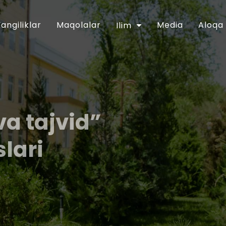
Yangiliklar
Maqolalar
Media
Aloqa
Ilim
va tajvid”
slari
y-ma`rifiy soha faoliyatini tubdan
”gi 2018 yil 16 apreldagi PF-5416-sonli
 Dasturining 6-bandida belgilangan
kiston musulmonlari idorasining 2018 yil
qlandi. Shu munosabat bilan Muhammad