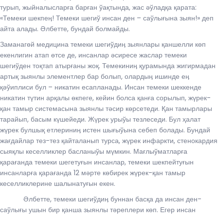
турып, жыйналысларға барған ўақтында, жас әўладқа қарата:
«Темеки шекпеӊ! Темеки шегиў инсан ден – саўлығына зыян!» деп
айта алады. Әлбетте, бундай болмайды.
Заманагөй медицина темеки шегиўдиӊ зыянлары қаншелли көп
екенлигин атап өтсе де, инсанлар әсиресе жаслар темеки
шегиўден тоқтап атырғаны жоқ. Темекиниӊ қурамында жигирмадан
артық зыянлы элементлер бар болып, олардыӊ ишинде еӊ
қәўиплиси бул – никатин есапланады. Инсан темеки шеккенде
никатин түтин арқалы өкпеге, кейин болса қанға сорылып, жүрек-
қан тамыр системасына зыянлы тәсир көрсетеди. Қан тамырлары
тарайып, басым күшейеди. Жүрек урыўы тезлеседи. Бул ҳалат
жүрек булшық етлериниӊ истен шығыўына себеп болады. Бундай
жағдайлар тез-тез қайталанып турса, жүрек инфаркти, стенокардия
сыяқлы кеселликлер басланыўы мүмкин. Мағлыўматларға
қарағанда темеки шегетуғын инсанлар, темеки шекпейтуғын
инсанларға қарағанда 12 мәрте көбирек жүрек-қан тамыр
кеселликлерине шалынатуғын екен.
Әлбетте, темеки шегиўдиӊ буннан басқа да инсан ден-
саўлығы ушын бир қанша зыянлы тәреплери көп. Егер инсан