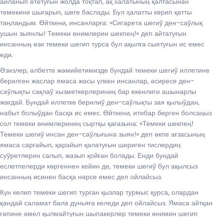
айланып өтетуғын жолда тоқтап, ақ халатыныӊ қалтасынан
темекини шығарып, шеге баслады. Бул ҳалатты көрип қатты
таӊландым. Өйткени, инсанларға: «Сигарета шегиў ден-саўлық
ушын зыянлы! Темеки өнимлерин шекпеӊ!» деп айтатуғын
инсанныӊ өзи темеки шегип турса бул ақылға сыятуғын ис емес
еди.
Әзизлер, әлбетте жәмийетимизде бундай темеки шегиў иллетине
берилген жаслар ямаса жасы үлкен инсанлар, әсиресе ден-
саўлықты сақлаў хызметкерлериниӊ бар екенлиги ашынарлы
жағдай. Бундай иллетке берилиў ден-саўлықты зая қылыўдан,
набыт болыўдан басқа ис емес. Өйткени, итибар берген болсаӊыз
сол темеки өнимлериниӊ сыртқы қағазына: «Темеки шекпеӊ!
Темеки шегиў инсан ден-саўлығына зыян!» деп өкпе ағзасыныӊ
ямаса сарғайып, қарайып қалатуғын шириген тислердиӊ
суўретлерин салып, жазып қойған болады. Енди бундай
еслетпелерди көргеннен кейин де, темеки шегиў бул ақылсыз
инсанныӊ исинен басқа нәрсе емес деп ойлайсыз.
Күн келип темеки шегип турған қызлар турмыс қурса, олардан
қандай саламат бала дүньяға келеди деп ойлайсыз. Ямаса айтқан
гәпине әмел қылмайтуғын шыпакерлер темеки өнимин шегип