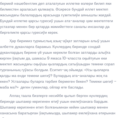
бермей нәшебентлик деп аталатуғын иллетке өзлери билип яки
билместен араласып қалмақта. Әсиресе бундай иллет мектеп
жасындағы балалардыӊ арасында гүзетилиўи аянышлы жағдай.
Бундай иллетке қарсы гүресиў ушын ата-аналар ҳәм мектептеги
устазлар менен бир қатарда жәмийеттеги саналы инсанлар да
биргеликте қарсы гүресиўи керек.
Ҳәр биримиз турмыслық азық-аўқат затларын алыў ушын
әлбетте дүканларға барамыз. Күнлердиӊ биринде сондай
дүканлардыӊ бирине үй ушын керекли болған затларды алыўға
кирген ўақтым да, шамасы 9 ямаса 10-класста оқыйтуғын еки
мектеп жасындағы оқыўшы қызлардыӊ сатыўшыдан темеки сорап
турғаныныӊ гуўасы болдым. Еситип-ақ ойымда: «Усы қызларға
қалды ма енди темеки шегиў? Булардыӊ ата-аналары жоқ па
екен? Устазлары буларға тәрбия бермеген бекен? Темеки шегиў –
маба ма?» деген гумәнлар, ойлар өте баслады.
Аллаҳ таала бизлерге несийбе қылып берген күнлердиӊ
биринде шыпакер көригинен өтиў ушын емлеўханаға бардым.
Шыпакер көригинен өтип болғанымнан кейин шыпакер менен
ханасына баратырған ўақтымызда, шыпакер емлеўхана әтирынан