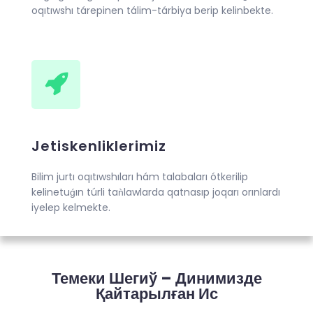
oqıtıwshı tárepinen tálim-tárbiya berip kelinbekte.
Jetiskenliklerimiz
Bilim jurtı oqıtıwshıları hám talabaları ótkerilip
kelinetuǵın túrli taǹlawlarda qatnasıp joqarı orınlardı
iyelep kelmekte.
Темеки Шегиў – Динимизде
Қайтарылған Ис