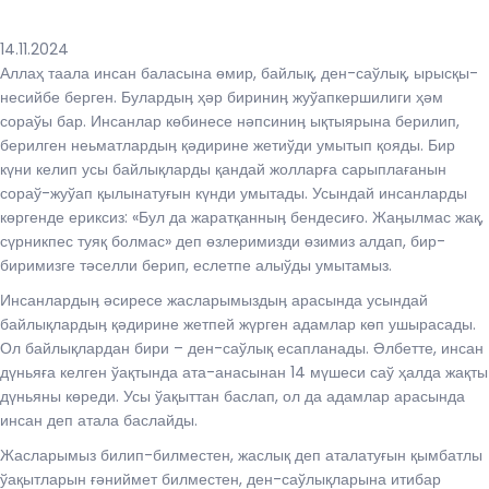
14.11.2024
Аллаҳ таала инсан баласына өмир, байлық, ден-саўлық, ырысқы-
несийбе берген. Булардыӊ ҳәр бириниӊ жуўапкершилиги ҳәм
сораўы бар. Инсанлар көбинесе нәпсиниӊ ықтыярына берилип,
берилген неьматлардыӊ қәдирине жетиўди умытып қояды. Бир
күни келип усы байлықларды қандай жолларға сарыплағанын
сораў-жуўап қылынатуғын күнди умытады. Усындай инсанларды
көргенде ериксиз: «Бул да жаратқанныӊ бендесиғо. Жаӊылмас жақ,
сүрникпес туяқ болмас» деп өзлеримизди өзимиз алдап, бир-
биримизге тәселли берип, еслетпе алыўды умытамыз.
Инсанлардыӊ әсиресе жасларымыздыӊ арасында усындай
байлықлардыӊ қәдирине жетпей жүрген адамлар көп ушырасады.
Ол байлықлардан бири – ден-саўлық есапланады. Әлбетте, инсан
дүньяға келген ўақтында ата-анасынан 14 мүшеси саў ҳалда жақты
дүньяны көреди. Усы ўақыттан баслап, ол да адамлар арасында
инсан деп атала баслайды.
Жасларымыз билип-билместен, жаслық деп аталатуғын қымбатлы
ўақытларын ғәниймет билместен, ден-саўлықларына итибар