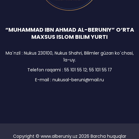
“MUHAMMAD IBN AHMAD AL-BERUNIY” O‘RTA
MAXSUS ISLOM BILIM YURTI
Ma`nzil : Nukus 230100, Nukus Shahri, Bilimler gúzarı ko`chasi,
1a-uy.
Telefon raqami : 55 101 55 12; 55 101 55 17
E-mail : nukusal-beruni@mail.ru
Copyright © www.alberuniy.uz
2026 Barcha huquqlar