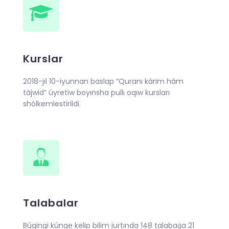
Kurslar
2018-jıl 10-iyunnan baslap “Quranı kárim hám
tájwid” úyretiw boyınsha pullı oqıw kursları
shólkemlestirildi.
Talabalar
Búgingi kúnge kelip bilim jurtında 148 talabaǵa 21