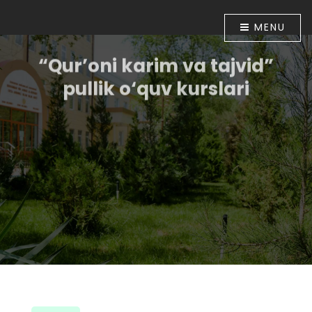
MENU
“Qur’oni karim va tajvid”
pullik o‘quv kurslari
O‘zbekiston Respublikasi Prezidentining “Diniy-
ma`rifiy soha faoliyatini tubdan takomillashtirish
chora-tadbirlari to‘g‘risida”gi 2018 yil 16 apreldagi PF-
5416-sonli Farmoni bilan tasdiqlangan chora-
tadbirlar Dasturining 6-bandida belgilangan vazifalar
ijrosini ta`minlash maqsadida O‘zbekiston
musulmonlari idorasining 2018 yil 30 apreldagi
01A/056-sonli buyrug‘i tasdiqlandi. Shu munosabat
bilan Muhammad ibn Ahmad al-Bernuiy madrasasida
2018 yil 10 iyundan boshlab “Qur’oni karim va tajvid”
o‘rgatish bo‘yicha pullik o‘quv kurslari tashkil etildi.