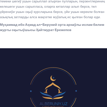
темеки шегиў ушын сарыплап атырған пулларын, перзентлериниӊ
келешеги ушын сарыпласа, оларға китаплар алып берсе, тил
үйрениўи ушын оқыў курсларына берсе, үйи ушын керекли болған
азықлық затларды алса мақсетке муўапық ис қылған болар еди.
Муҳаммад ибн Аҳмад ал-Беруний орта арнаўлы ислам билим
журты оқытыўшысы Ҳайтмурат Ережепов