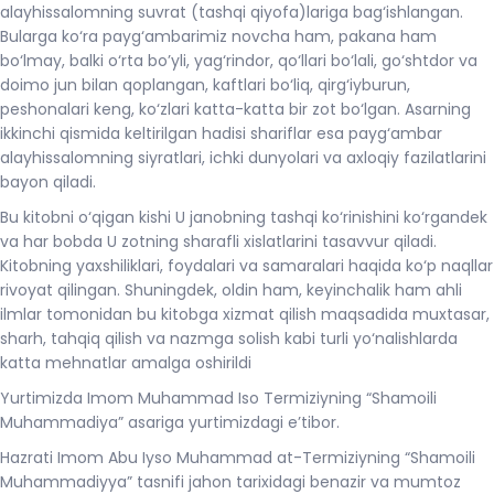
alayhissalomning suvrat (tashqi qiyofa)lariga bag‘ishlangan.
Bularga ko‘ra payg‘ambarimiz novcha ham, pakana ham
bo‘lmay, balki o‘rta bo’yli, yag‘rindor, qo‘llari bo‘lali, go‘shtdor va
doimo jun bilan qoplangan, kaftlari bo‘liq, qirg‘iyburun,
peshonalari keng, ko‘zlari katta-katta bir zot bo‘lgan. Asarning
ikkinchi qismida keltirilgan hadisi shariflar esa payg‘ambar
alayhissalomning siyratlari, ichki dunyolari va axloqiy fazilatlarini
bayon qiladi.
Bu kitobni o‘qigan kishi U janobning tashqi ko‘rinishini ko‘rgandek
va har bobda U zotning sharafli xislatlarini tasavvur qiladi.
Kitobning yaxshiliklari, foydalari va samaralari haqida ko‘p naqllar
rivoyat qilingan. Shuningdek, oldin ham, keyinchalik ham ahli
ilmlar tomonidan bu kitobga xizmat qilish maqsadida muxtasar,
sharh, tahqiq qilish va nazmga solish kabi turli yo‘nalishlarda
katta mehnatlar amalga oshirildi
Yurtimizda Imom Muhammad Iso Termiziyning “Shamoili
Muhammadiya” asariga yurtimizdagi e’tibor.
Hazrati Imom Abu Iyso Muhammad at-Termiziyning “Shamoili
Muhammadiyya” tasnifi jahon tarixidagi benazir va mumtoz