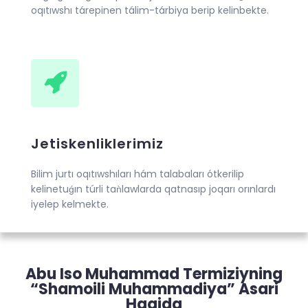
oqıtıwshı tárepinen tálim-tárbiya berip kelinbekte.
Jetiskenliklerimiz
Bilim jurtı oqıtıwshıları hám talabaları ótkerilip
kelinetuǵın túrli taǹlawlarda qatnasıp joqarı orınlardı
iyelep kelmekte.
Abu Iso Muhammad Termiziyning
“Shamoili Muhammadiya” Asari
Haqida