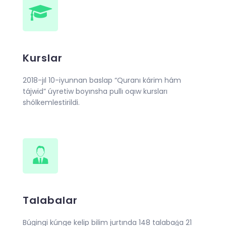
Kurslar
2018-jıl 10-iyunnan baslap “Quranı kárim hám
tájwid” úyretiw boyınsha pullı oqıw kursları
shólkemlestirildi.
Talabalar
Búgingi kúnge kelip bilim jurtında 148 talabaǵa 21