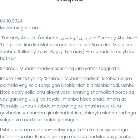
04.10.2024
Muallifning asl ismi:
Termiziy Abu Iso (arabcha: ترمزي أبو عيسى — Termiziy Abu Iso —
Toʻliq ismi: Abu Iso Muhammad ibn Iso ibn Savra ibn Muso ibn
Zahhoq Sullamiy Zariyr Bug‘iy Termiziy) — muhaddis faqiyh va
hofizdir
Shamoili Muhammadiya asarining jamiyatimizdagi o’rni:
Imom Termiziyning “Shamoili Muhammadiya” kitoblari islom
olamida eng ko’p tarqalgan kitoblardan biri hisoblanadi. Ushbu
kitob Nabiy sollallohu alayhi vasallamning shamoillari borasida
yozilgan eng ulug‘ va foydali manba hisoblanadi. Imom at-
Termiziy ushbu kitobda mavzuning asl chashmasi, duru
gavharlari va barcha qirralarini keltirib, chiroyli uslubda tartibga
solgan va muxtasar holda jamlagan.
Ushbu asarni mazmun-mohiyatiga ko‘ra ikki asosiy qismga
bo‘lish mumkin. Birinchi qismga mansub hadislar payg‘ambar