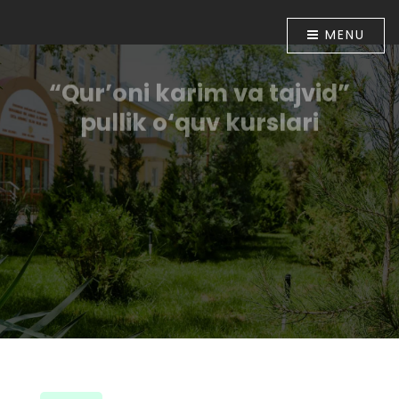
MENU
“Qur’oni karim va tajvid”
pullik o‘quv kurslari
O‘zbekiston Respublikasi Prezidentining “Diniy-
ma`rifiy soha faoliyatini tubdan takomillashtirish
chora-tadbirlari to‘g‘risida”gi 2018 yil 16 apreldagi PF-
5416-sonli Farmoni bilan tasdiqlangan chora-
tadbirlar Dasturining 6-bandida belgilangan vazifalar
ijrosini ta`minlash maqsadida O‘zbekiston
musulmonlari idorasining 2018 yil 30 apreldagi
01A/056-sonli buyrug‘i tasdiqlandi. Shu munosabat
bilan Muhammad ibn Ahmad al-Bernuiy madrasasida
2018 yil 10 iyundan boshlab “Qur’oni karim va tajvid”
o‘rgatish bo‘yicha pullik o‘quv kurslari tashkil etildi.