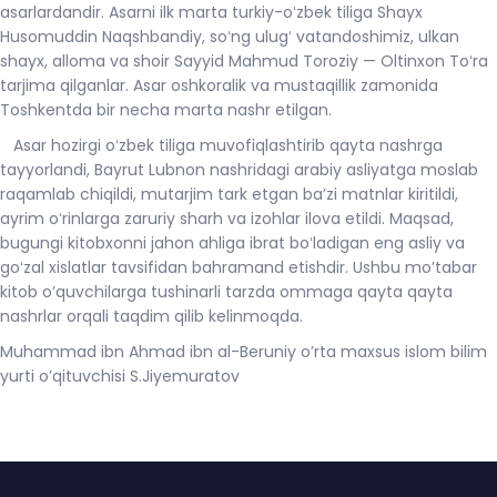
asarlardandir. Asarni ilk marta turkiy-oʻzbek tiliga Shayx
Husomuddin Naqshbandiy, soʻng ulugʻ vatandoshimiz, ulkan
shayx, alloma va shoir Sayyid Mahmud Toroziy — Oltinxon Toʻra
tarjima qilganlar. Asar oshkoralik va mustaqillik zamonida
Toshkentda bir necha marta nashr etilgan.
Asar hozirgi oʻzbek tiliga muvofiqlashtirib qayta nashrga
tayyorlandi, Bayrut Lubnon nashridagi arabiy asliyatga moslab
raqamlab chiqildi, mutarjim tark etgan baʼzi matnlar kiritildi,
ayrim oʻrinlarga zaruriy sharh va izohlar ilova etildi. Maqsad,
bugungi kitobxonni jahon ahliga ibrat boʻladigan eng asliy va
goʻzal xislatlar tavsifidan bahramand etishdir. Ushbu mo’tabar
kitob o’quvchilarga tushinarli tarzda ommaga qayta qayta
nashrlar orqali taqdim qilib kelinmoqda.
Muhammad ibn Ahmad ibn al-Beruniy o’rta maxsus islom bilim
yurti o’qituvchisi S.Jiyemuratov