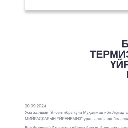
ТЕРМИ
ҮЙ
20.09.2024
Усы жылдың 19-сентябрь күни Муҳаммад ибн Аҳмад
МИЙРАСЛАРЫН ҮЙРЕНЕМИЗ” ураны астында беллесиў
Бул беллесиў 3 шәрттен ибарат болып, биринши шәрт