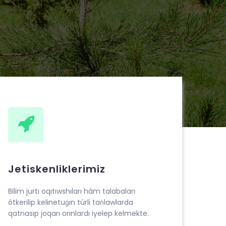
Jetiskenliklerimiz
Bilim jurtı oqıtıwshıları hám talabaları
ótkerilip kelinetuǵın túrli taǹlawlarda
qatnasıp joqarı orınlardı iyelep kelmekte.