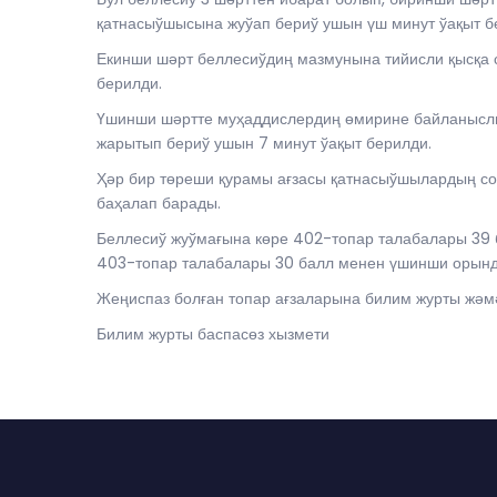
қатнасыўшысына жуўап бериў ушын үш минут ўақыт б
Екинши шәрт беллесиўдиң мазмунына тийисли қысқа 
берилди.
Үшинши шәртте муҳаддислердиң өмирине байланыслы
жарытып бериў ушын 7 минут ўақыт берилди.
Ҳәр бир төреши қурамы ағзасы қатнасыўшылардың сор
баҳалап барады.
Беллесиў жуўмағына көре 402-топар талабалары 39 
403-топар талабалары 30 балл менен үшинши орынды
Жеңиспаз болған топар ағзаларына билим журты жәм
Билим журты баспасөз хызмети