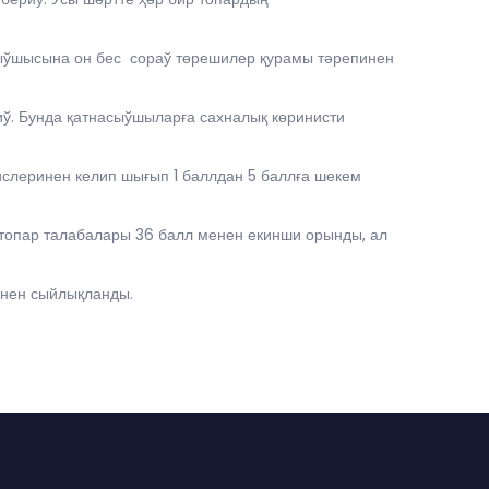
сыўшысына он бес сораў төрешилер қурамы тәрепинен
. Бунда қатнасыўшыларға сахналық көринисти
ислеринен келип шығып 1 баллдан 5 баллға шекем
топар талабалары 36 балл менен екинши орынды, ал
енен сыйлықланды.