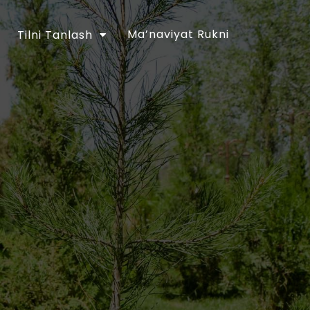
Ma’naviyat Rukni
Tilni Tanlash