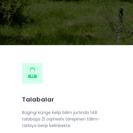
0 iyundan boshlab “Qur’oni karim va
ashkil etildi.
Talabalar
Búgingi kúnge kelip bilim jurtında 148
talabaǵa 21 oqıtıwshı tárepinen tálim-
tárbiya berip kelinbekte.