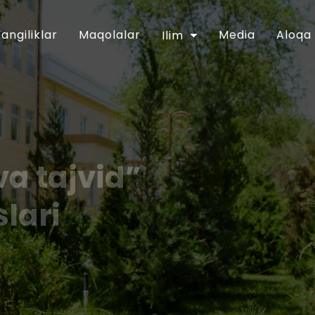
Yangiliklar
Maqolalar
Media
Aloqa
Ilim
va tajvid”
slari
y-ma`rifiy soha faoliyatini tubdan
”gi 2018 yil 16 apreldagi PF-5416-sonli
 Dasturining 6-bandida belgilangan
kiston musulmonlari idorasining 2018 yil
qlandi. Shu munosabat bilan Muhammad