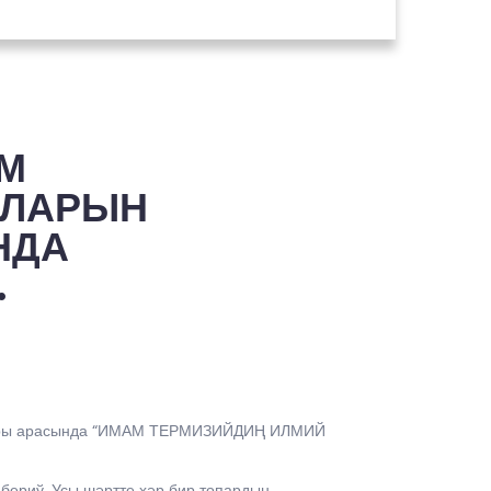
М
СЛАРЫН
НДА
.
балары арасында “ИМАМ ТЕРМИЗИЙДИҢ ИЛМИЙ
бериў. Усы шәртте ҳәр бир топардың