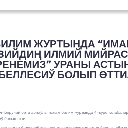
БИЛИМ ЖУРТЫНДА “ИМА
ЗИЙДИҢ ИЛМИЙ МИЙРА
РЕНЕМИЗ” УРАНЫ АСТЫ
БЕЛЛЕСИЎ БОЛЫП ӨТТИ
 ал-Беруний орта арнаўлы ислам билим журтында 4-курс тала
 болып өтти.
 таңланған билет тийкарында муҳаддислердиң өмир баянын айтып 