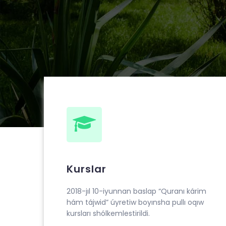
ibn Ahmad al-Bernuiy madrasasida 2018 yil 1
tajvid” o‘rgatish bo‘yicha pullik o‘quv kurslari t
Kurslar
2018-jıl 10-iyunnan baslap “Quranı kárim
hám tájwid” úyretiw boyınsha pullı oqıw
kursları shólkemlestirildi.