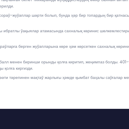
ерилди.
сораў-жуўаплар шәрти болып, бунда ҳәр бир топардың бир қатна
 ибратлы ўақыялар атамасында сахналық көринис шөлкемлестириў
аўларға берген жуўапларына көре ҳәм көрсеткен сахналық көрин
балл менен биринши орынды қолға киритип, жеңимпаз болды. 401-
 қолға киргизди.
әәти тәрепинен мақтаў жарлығы ҳәмде қымбат баҳалы саўғалар м