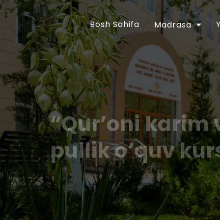
Bosh Sahifa
Madrasa
“Qur’oni karim 
pullik o‘quv kur
O‘zbekiston Respublikasi Prezidentining “Dini
takomillashtirish chora-tadbirlari to‘g‘risida
Farmoni bilan tasdiqlangan chora-tadbirlar
vazifalar ijrosini ta`minlash maqsadida O‘zbe
30 apreldagi 01A/056-sonli buyrug‘i tasdi