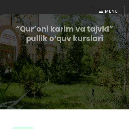
MENU
“Qur’oni karim va tajvid”
pullik o‘quv kurslari
O‘zbekiston Respublikasi Prezidentining “Diniy-
ma`rifiy soha faoliyatini tubdan takomillashtirish
chora-tadbirlari to‘g‘risida”gi 2018 yil 16 apreldagi PF-
5416-sonli Farmoni bilan tasdiqlangan chora-
tadbirlar Dasturining 6-bandida belgilangan vazifalar
ijrosini ta`minlash maqsadida O‘zbekiston
musulmonlari idorasining 2018 yil 30 apreldagi
01A/056-sonli buyrug‘i tasdiqlandi. Shu munosabat
bilan Muhammad ibn Ahmad al-Bernuiy madrasasida
2018 yil 10 iyundan boshlab “Qur’oni karim va tajvid”
o‘rgatish bo‘yicha pullik o‘quv kurslari tashkil etildi.