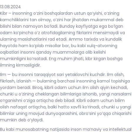
13.08.2024
Kibr – insonning o‘zini boshqalardan ustun qo‘yishi, o‘zining
kamchiliklarini tan olmay, o‘zini har jihatdan mukammal deb
bilishi bilan namoyon bo‘ladi. Bunday kayfiyatga ega bo‘lgan
odam ko‘pincha o‘z atrofidagilarning fikrlarini mensimaydi va
ularning maslahatlarini rad etadi. Ammo tarixda va kundalik
hayotda ham ko‘plab misollar bor, bu kabi xulq-atvorning
oqibatlari insonni qanday muammolarga olib kelishi
mumkinligini ko‘rsatadi. Eng muhim jihati, kibr kirgan boshga
ilmning kirmasligidir.
Ilm — bu insonni taraqqiyot sari yetaklovchi kuchdir. Ilm olish,
fikrlash, izlanish — bularning barchasi insonning kamol topishiga
yordam beradi. Biroq, kibrli odam uchun ilm olish qiyin kechadi,
chunki u o‘zining cheklangan bilimlariga ishonib, yangi narsalarni
o‘rganishni o‘ziga ortiqcha deb biladi. Kibrli odam uchun bilim
olish nafaqat ortiqcha, balki hatto xavfli ko‘rinadi, chunki u yangi
bilimlar uning mavjud dunyoqarashini, obro‘sini yo‘qqa chiqarishi
mumkin deb o‘ylaydi.
Bu kabi munosabatning natijasida inson ma’naviy va intellektual