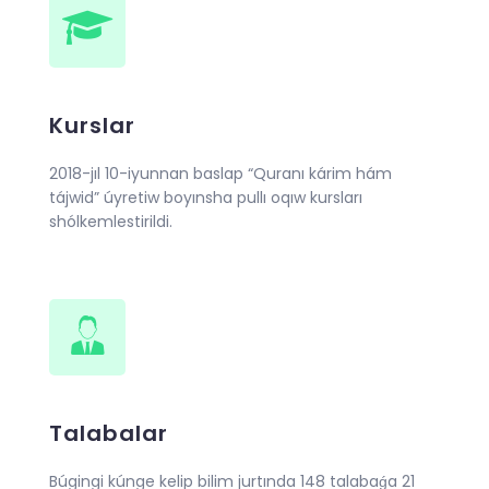
Kurslar
2018-jıl 10-iyunnan baslap “Quranı kárim hám
tájwid” úyretiw boyınsha pullı oqıw kursları
shólkemlestirildi.
Talabalar
Búgingi kúnge kelip bilim jurtında 148 talabaǵa 21