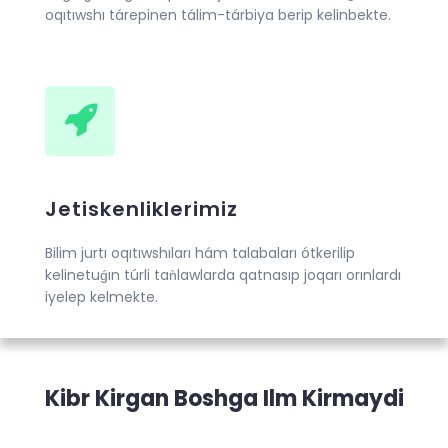
oqıtıwshı tárepinen tálim-tárbiya berip kelinbekte.
Jetiskenliklerimiz
Bilim jurtı oqıtıwshıları hám talabaları ótkerilip
kelinetuǵın túrli taǹlawlarda qatnasıp joqarı orınlardı
iyelep kelmekte.
Kibr Kirgan Boshga Ilm Kirmaydi