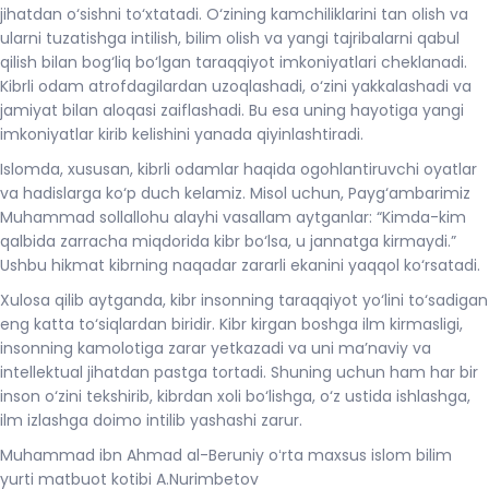
jihatdan o‘sishni to‘xtatadi. O‘zining kamchiliklarini tan olish va
ularni tuzatishga intilish, bilim olish va yangi tajribalarni qabul
qilish bilan bog‘liq bo‘lgan taraqqiyot imkoniyatlari cheklanadi.
Kibrli odam atrofdagilardan uzoqlashadi, o‘zini yakkalashadi va
jamiyat bilan aloqasi zaiflashadi. Bu esa uning hayotiga yangi
imkoniyatlar kirib kelishini yanada qiyinlashtiradi.
Islomda, xususan, kibrli odamlar haqida ogohlantiruvchi oyatlar
va hadislarga ko‘p duch kelamiz. Misol uchun, Payg‘ambarimiz
Muhammad sollallohu alayhi vasallam aytganlar: “Kimda-kim
qalbida zarracha miqdorida kibr bo‘lsa, u jannatga kirmaydi.”
Ushbu hikmat kibrning naqadar zararli ekanini yaqqol ko‘rsatadi.
Xulosa qilib aytganda, kibr insonning taraqqiyot yo‘lini to‘sadigan
eng katta to‘siqlardan biridir. Kibr kirgan boshga ilm kirmasligi,
insonning kamolotiga zarar yetkazadi va uni ma’naviy va
intellektual jihatdan pastga tortadi. Shuning uchun ham har bir
inson o‘zini tekshirib, kibrdan xoli bo‘lishga, o‘z ustida ishlashga,
ilm izlashga doimo intilib yashashi zarur.
Muhammad ibn Ahmad al-Beruniy oʻrta maxsus islom bilim
yurti matbuot kotibi A.Nurimbetov