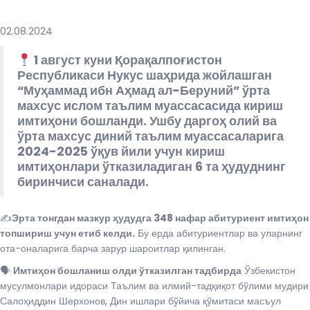
02.08.2024
1 август куни Қорақалпоғистон
Республикаси Нукус шаҳрида жойлашган
“Муҳаммад ибн Аҳмад ал-Беруний” ўрта
махсус ислом таълим муассасасида кириш
имтиҳони бошланди. Ушбу даргоҳ олий ва
ўрта махсус диний таълим муассасаларига
2024-2025 ўқув йили учун кириш
имтиҳонлари ўтказиладиган 6 та ҳудуднинг
биринчиси саналади.
✍️
Эрта тонгдан мазкур ҳудудга 348 нафар абитуриент имтиҳон
топшириш учун етиб келди.
Бу ерда абитуриентлар ва уларнинг
ота-оналарига барча зарур шароитлар қилинган.
🗣
Имтиҳон бошланиш олди ўтказилган тадбирда
Ўзбекистон
мусулмонлари идораси Таълим ва илмий-тадқиқот бўлими мудири
Салоҳиддин Шерхонов, Дин ишлари бўйича қўмитаси масъул