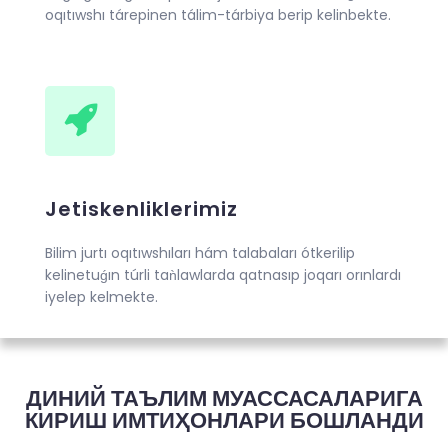
oqıtıwshı tárepinen tálim-tárbiya berip kelinbekte.
Jetiskenliklerimiz
Bilim jurtı oqıtıwshıları hám talabaları ótkerilip
kelinetuǵın túrli taǹlawlarda qatnasıp joqarı orınlardı
iyelep kelmekte.
ДИНИЙ ТАЪЛИМ МУАССАСАЛАРИГА
КИРИШ ИМТИҲОНЛАРИ БОШЛАНДИ