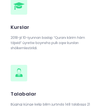
Kurslar
2018-jıl 10-iyunnan baslap “Quranı kárim hám
tájwid” úyretiw boyınsha pullı oqıw kursları
shólkemlestirildi.
Talabalar
Búgingi kúnge kelip bilim jurtında 148 talabaǵa 21