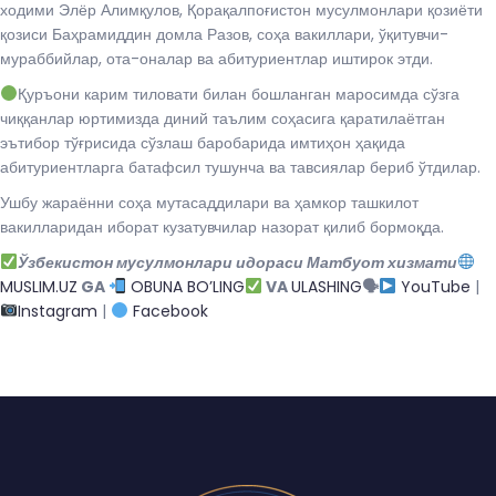
ходими Элёр Алимқулов, Қорақалпоғистон мусулмонлари қозиёти
қозиси Баҳрамиддин домла Разов, соҳа вакиллари, ўқитувчи-
мураббийлар, ота-оналар ва абитуриентлар иштирок этди.
Қуръони карим тиловати билан бошланган маросимда сўзга
чиққанлар юртимизда диний таълим соҳасига қаратилаётган
эътибор тўғрисида сўзлаш баробарида имтиҳон ҳақида
абитуриентларга батафсил тушунча ва тавсиялар бериб ўтдилар.
Ушбу жараённи соҳа мутасаддилари ва ҳамкор ташкилот
вакилларидан иборат кузатувчилар назорат қилиб бормоқда.
Ўзбекистон мусулмонлари идораси Матбуот хизмати
MUSLIM.UZ
GA
OBUNA BO’LING
VA
ULASHING
🗣
YouTube
|
Instagram
|
Facebook