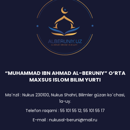
“MUHAMMAD IBN AHMAD AL-BERUNIY” O‘RTA
MAXSUS ISLOM BILIM YURTI
Ma`nzil : Nukus 230100, Nukus Shahri, Bilimler gúzarı ko`chasi,
1a-uy.
Telefon raqami : 55 101 55 12; 55 101 55 17
E-mail : nukusal-beruni@mail.ru