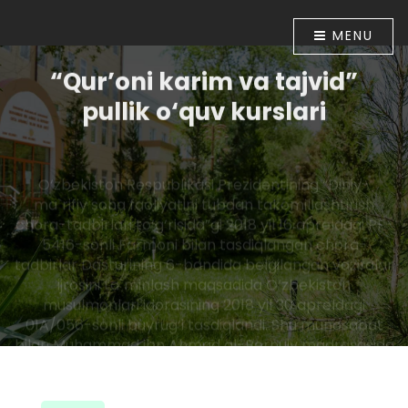
MENU
“Qur’oni karim va tajvid”
pullik o‘quv kurslari
O‘zbekiston Respublikasi Prezidentining “Diniy-
ma`rifiy soha faoliyatini tubdan takomillashtirish
chora-tadbirlari to‘g‘risida”gi 2018 yil 16 apreldagi PF-
5416-sonli Farmoni bilan tasdiqlangan chora-
tadbirlar Dasturining 6-bandida belgilangan vazifalar
ijrosini ta`minlash maqsadida O‘zbekiston
musulmonlari idorasining 2018 yil 30 apreldagi
01A/056-sonli buyrug‘i tasdiqlandi. Shu munosabat
bilan Muhammad ibn Ahmad al-Bernuiy madrasasida
2018 yil 10 iyundan boshlab “Qur’oni karim va tajvid”
o‘rgatish bo‘yicha pullik o‘quv kurslari tashkil etildi.