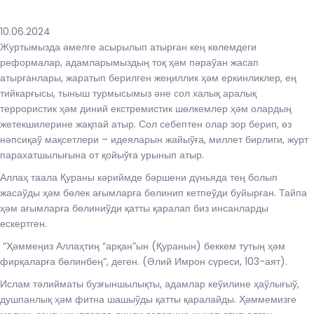
10.06.2024
Журтымызда әмелге асырылып атырған кең көлемдеги
реформалар, адамларымыздың тоқ ҳәм пәраўан жасап
атырғанлары, жаратып берилген жеңиллик ҳәм еркинликлер, ең
тийкарғысы, тыныш турмысымыз әне сол халық аралық
террористик ҳәм диний екстремистик шөлкемлер ҳәм олардың
жетекшилерине жақпай атыр. Сол себептен олар зор берип, өз
нәпсиқаў мақсетлери – идеяларын жайыўға, миллет бирлиги, журт
парахатшылығына от қойыўға урынып атыр.
Аллаҳ таала Қураны кәриймде бәршени дүньяда тең болып
жасаўды ҳәм бөлек ағымларға бөлинип кетпеўди буйырған. Тайпа
ҳәм ағымларға бөлиниўди қатты қаралап биз инсанларды
ескертген.
“Ҳәммеңиз Аллаҳтиң “арқан”ын (Қуранын) беккем тутың ҳәм
фирқаларға бөлинбең”, деген. (Әлий Имрон сүреси, 103-аят).
Ислам тәлийматы бузғыншылықты, адамлар кеўилине ҳаўлығыў,
душпанлық ҳәм фитна шашыўды қатты қаралайды. Ҳәммемизге