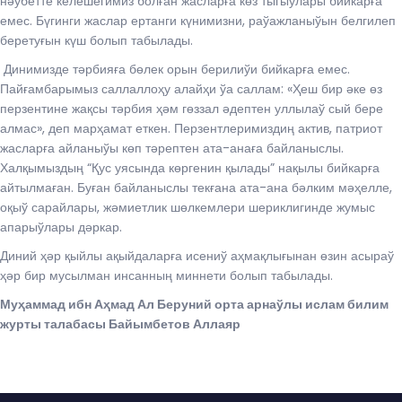
нәубетте келешегимиз болған жасларға көз тыгыўлары бийкарға
емес. Бүгинги жаслар ертанги күнимизни, раўажланыўын белгилеп
беретуғын күш болып табылады.
Динимизде тәрбияға бөлек орын берилиўи бийкарға емес.
Пайғамбарымыз саллаллоҳу алайҳи ўа саллам: «Ҳеш бир әке өз
перзентине жақсы тәрбия ҳәм гөззал әдептен уллылаў сый бере
алмас», деп марҳамат еткен. Перзентлеримиздиң актив, патриот
жасларға айланыўы көп тәрептен ата-анаға байланыслы.
Халқымыздың “Қус уясында көргенин қылады” нақылы бийкарға
айтылмаған. Буған байланыслы текғана ата-ана бәлким мәҳелле,
оқыў сарайлары, жәмиетлик шөлкемлери шериклигинде жумыс
апарыўлары дәркар.
Диний ҳәр қыйлы ақыйдаларға исениў аҳмақлығынан өзин асыраў
ҳәр бир мусылман инсанның миннети болып табылады.
Му
ҳ
аммад ибн А
ҳ
мад Ал Беруний орта арна
ў
лы ислам билим
журты талабасы Байымбетов Аллаяр