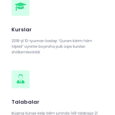
Kurslar
2018-jıl 10-iyunnan baslap “Quranı kárim hám
tájwid” úyretiw boyınsha pullı oqıw kursları
shólkemlestirildi.
Talabalar
Búgingi kúnge kelip bilim jurtında 148 talabaǵa 21