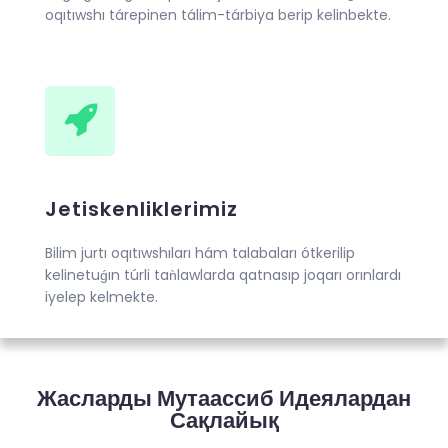
oqıtıwshı tárepinen tálim-tárbiya berip kelinbekte.
Jetiskenliklerimiz
Bilim jurtı oqıtıwshıları hám talabaları ótkerilip
kelinetuǵın túrli taǹlawlarda qatnasıp joqarı orınlardı
iyelep kelmekte.
Жасларды Мутаассиб Идеялардан
Сақлайық