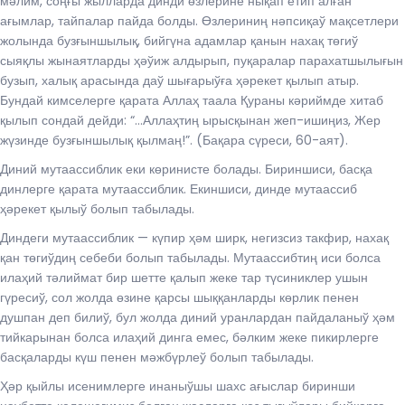
мәлим, соңғы жылларда динди өзлерине нықап етип алған
ағымлар, тайпалар пайда болды. Өзлериниң нәпсиқаў мақсетлери
жолында бузғыншылық, бийгүна адамлар қанын нахақ төгиў
сыяқлы жынаятларды ҳәўиж алдырып, пуқаралар парахатшылығын
бузып, халық арасында даў шығарыўға ҳәрекет қылып атыр.
Бундай кимселерге қарата Аллаҳ таала Қураны кәриймде хитаб
қылып сондай дейди: “…Аллаҳтиң ырысқынан жеп-ишиңиз, Жер
жүзинде бузғыншылық қылмаң!”. (Бақара сүреси, 60-аят).
Диний мутаассиблик еки көринисте болады. Бириншиси, басқа
динлерге қарата мутаассиблик. Екиншиси, динде мутаассиб
ҳәрекет қылыў болып табылады.
Диндеги мутаассиблик — күпир ҳәм ширк, негизсиз такфир, нахақ
қан төгиўдиң себеби болып табылады. Мутаассибтиң иси болса
илаҳий тәлиймат бир шетте қалып жеке тар түсиниклер ушын
гүресиў, сол жолда өзине қарсы шыққанларды көрлик пенен
душпан деп билиў, бул жолда диний уранлардан пайдаланыў ҳәм
тийкарынан болса илаҳий динга емес, бәлким жеке пикирлерге
басқаларды күш пенен мәжбүрлеў болып табылады.
Ҳәр қыйлы исенимлерге инаныўшы шахс ағыслар биринши