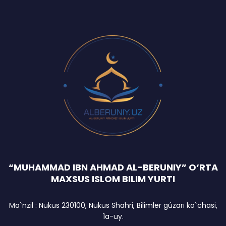
“MUHAMMAD IBN AHMAD AL-BERUNIY” O‘RTA
MAXSUS ISLOM BILIM YURTI
Ma`nzil : Nukus 230100, Nukus Shahri, Bilimler gúzarı ko`chasi,
1a-uy.