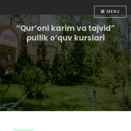
MENU
“Qur’oni karim va tajvid”
pullik o‘quv kurslari
O‘zbekiston Respublikasi Prezidentining “Diniy-
ma`rifiy soha faoliyatini tubdan takomillashtirish
chora-tadbirlari to‘g‘risida”gi 2018 yil 16 apreldagi PF-
5416-sonli Farmoni bilan tasdiqlangan chora-
tadbirlar Dasturining 6-bandida belgilangan vazifalar
ijrosini ta`minlash maqsadida O‘zbekiston
musulmonlari idorasining 2018 yil 30 apreldagi
01A/056-sonli buyrug‘i tasdiqlandi. Shu munosabat
bilan Muhammad ibn Ahmad al-Bernuiy madrasasida
2018 yil 10 iyundan boshlab “Qur’oni karim va tajvid”
o‘rgatish bo‘yicha pullik o‘quv kurslari tashkil etildi.