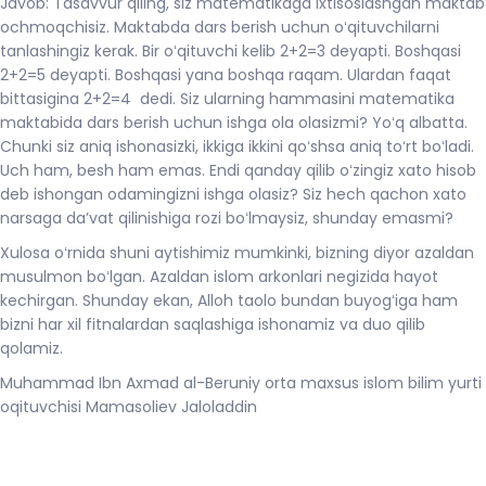
Javob: Tasavvur qiling, siz matematikaga ixtisoslashgan maktab
ochmoqchisiz. Maktabda dars berish uchun oʻqituvchilarni
tanlashingiz kerak. Bir oʻqituvchi kelib 2+2=3 deyapti. Boshqasi
2+2=5 deyapti. Boshqasi yana boshqa raqam. Ulardan faqat
bittasigina 2+2=4 dedi. Siz ularning hammasini matematika
maktabida dars berish uchun ishga ola olasizmi? Yoʻq albatta.
Chunki siz aniq ishonasizki, ikkiga ikkini qoʻshsa aniq toʻrt boʻladi.
Uch ham, besh ham emas. Endi qanday qilib oʻzingiz xato hisob
deb ishongan odamingizni ishga olasiz? Siz hech qachon xato
narsaga daʼvat qilinishiga rozi boʻlmaysiz, shunday emasmi?
Xulosa oʻrnida shuni aytishimiz mumkinki, bizning diyor azaldan
musulmon boʻlgan. Azaldan islom arkonlari negizida hayot
kechirgan. Shunday ekan, Alloh taolo bundan buyogʻiga ham
bizni har xil fitnalardan saqlashiga ishonamiz va duo qilib
qolamiz.
Muhammad Ibn Axmad al-Beruniy orta maxsus islom bilim yurti
oqituvchisi Mamasoliev Jaloladdin