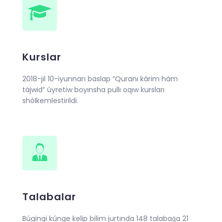
Kurslar
2018-jıl 10-iyunnan baslap “Quranı kárim hám
tájwid” úyretiw boyınsha pullı oqıw kursları
shólkemlestirildi.
Talabalar
Búgingi kúnge kelip bilim jurtında 148 talabaǵa 21