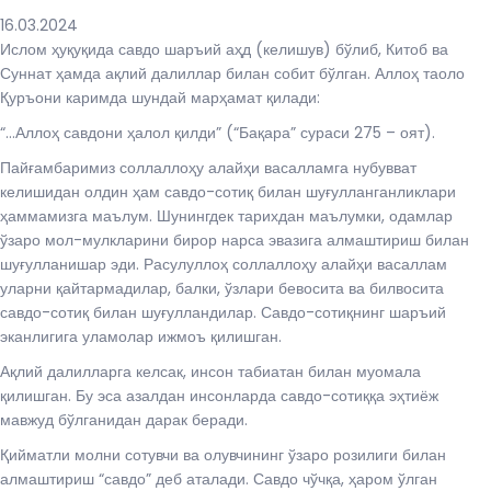
16.03.2024
Ислом ҳуқуқида савдо шаръий аҳд (келишув) бўлиб, Китоб ва
Суннат ҳамда ақлий далиллар билан собит бўлган. Аллоҳ таоло
Қуръони каримда шундай марҳамат қилади:
“…Аллоҳ савдони ҳалол қилди” (“Бақара” сураси 275 – оят).
Пайғамбаримиз соллаллоҳу алайҳи васалламга нубувват
келишидан олдин ҳам савдо-сотиқ билан шуғулланганликлари
ҳаммамизга маълум. Шунингдек тарихдан маълумки, одамлар
ўзаро мол-мулкларини бирор нарса эвазига алмаштириш билан
шуғулланишар эди. Расулуллоҳ соллаллоҳу алайҳи васаллам
уларни қайтармадилар, балки, ўзлари бевосита ва билвосита
савдо-сотиқ билан шуғулландилар. Савдо-сотиқнинг шаръий
эканлигига уламолар ижмоъ қилишган.
Ақлий далилларга келсак, инсон табиатан билан муомала
қилишган. Бу эса азалдан инсонларда савдо-сотиққа эҳтиёж
мавжуд бўлганидан дарак беради.
Қийматли молни сотувчи ва олувчининг ўзаро розилиги билан
алмаштириш “савдо” деб аталади. Савдо чўчқа, ҳаром ўлган