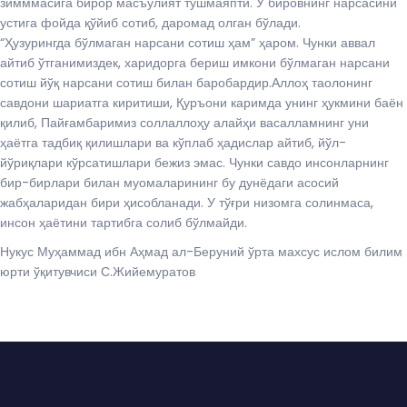
зимммасига бирор масъулият тушмаяпти. У бировнинг нарсасини
устига фойда қўйиб сотиб, даромад олган бўлади.
“Ҳузурингда бўлмаган нарсани сотиш ҳам” ҳаром. Чунки аввал
айтиб ўтганимиздек, харидорга бериш имкони бўлмаган нарсани
сотиш йўқ нарсани сотиш билан баробардир.Аллоҳ таолонинг
савдони шариатга киритиши, Қуръони каримда унинг ҳукмини баён
қилиб, Пайғамбаримиз соллаллоҳу алайҳи васалламнинг уни
ҳаётга тадбиқ қилишлари ва кўплаб ҳадислар айтиб, йўл-
йўриқлари кўрсатишлари бежиз эмас. Чунки савдо инсонларнинг
бир-бирлари билан муомаларининг бу дунёдаги асосий
жабҳаларидан бири ҳисобланади. У тўғри низомга солинмаса,
инсон ҳаётини тартибга солиб бўлмайди.
Нукус Муҳаммад ибн Аҳмад ал-Беруний ўрта махсус ислом билим
юрти ўқитувчиси С.Жийемуратов