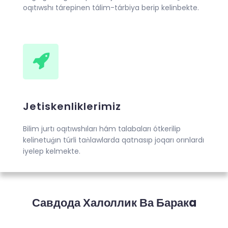
oqıtıwshı tárepinen tálim-tárbiya berip kelinbekte.
Jetiskenliklerimiz
Bilim jurtı oqıtıwshıları hám talabaları ótkerilip
kelinetuǵın túrli taǹlawlarda qatnasıp joqarı orınlardı
iyelep kelmekte.
Савдода Халоллик Ва Баракa