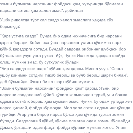
зомин бўлмаган нарсанинг фойдаси ҳам, ҳузурингда бўлмаган
нарсани сотиш ҳам ҳалол эмас”, дейилган
Ушбу ривоятда тўрт хил савдо ҳалол эмаслиги ҳақида сўз
бормоқда:
“Қарз устига савдо”. Бунда бир одам иккинчисига бир нарсани
қарзга беради. Кейин эса ўша нарсанинг устига қўшимча нарх
қўйиб, қарздорга сотади. Бундай савдода рибонинг шубҳаси бор
бўлганлиги учун унга рухсат йўқ. Чунки Исломда қарздан фойда
олиш мумкин эмас, бу сутхўрлик бўлади.
“Бир савдода икки шарт” қўйиш ҳам ҳаром. Мисол учун, “Сенга
ушбу кийимни сотдим, тикиб бериш ва бўяб бериш шарти билан”,
деб бўлмайди. Фақат битта шарт қўйиш мумкин.
“Зомин бўлмаган нарсанинг фойдаси ҳам” ҳаром. Яъни, бир
нарсани савдолашиб қўйиб, қўлига келмасидан туриб, уни бошқа
одамга сотиб юбориш ҳам мумкин эмас. Чунки, бу одам ўртада ҳеч
нарса қилмай, фойда кўрмоқда. Мол ҳали сотган одамнинг қўлида
турибди. Агар унга бирор нарса бўлса ҳам қўлида турган зомин
бўлади. Савдолашиб қўйиб, қўлига олмаган одам зомин бўлмайди.
Демак, ўртадаги одам фақат фойда кўриши мумкин холос. Унинг