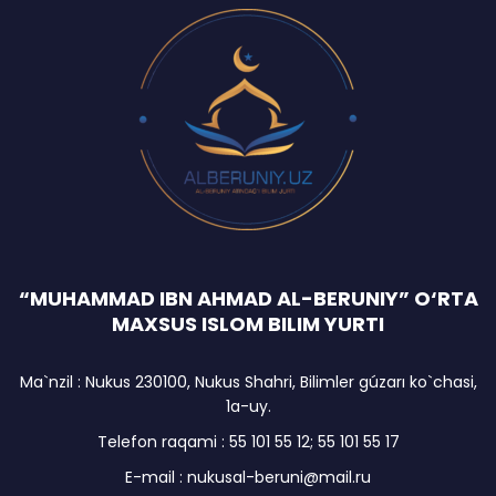
“MUHAMMAD IBN AHMAD AL-BERUNIY” O‘RTA
MAXSUS ISLOM BILIM YURTI
Ma`nzil : Nukus 230100, Nukus Shahri, Bilimler gúzarı ko`chasi,
1a-uy.
Telefon raqami : 55 101 55 12; 55 101 55 17
E-mail : nukusal-beruni@mail.ru