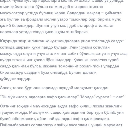
керак. Чунки қуллар нарсаларга молик эмаслар. Савдо ўз ўрнида,
яъни қийматга эга бўлган ва мол деб эътироф этилган
маҳсулотлар устида бўлиши керак. Савдодан мақсад – қийматга
эга бўлган ва фойдали молни ўзаро томонлар бир-бирига мулк
қилиб беришидир. Шунинг учун мол, деб эътироф этилмаган
нарсалар устида савдо қилиш ҳам эътиборсиз.
Юқорида зикр қилинган қонун-қоидаларга риоя этилганда савдо-
сотиқда шаръий ҳукм пайдо бўлади. Унинг ҳукми сотилган
маҳсулотда олувчи учун эгаликнинг собит бўлиши, сотувчи учун эса,
пулда эгаликнинг ҳосил бўлишидадир. Қачонки юзма-юз туриб
савдо қилинган бўлса, иккинчи томоннинг розилигисиз улардан
бири мазкур савдони буза олмайди. Бунинг далили
қуйидагилардир:
Аллоҳ таоло Қуръони каримда шундай марҳамат қилади:
“Эй мўминлар, ақдларга вафо қилинглар” “Моида” сураси 1 – оят”
Оятнинг зоҳирий маъносидан ақдга вафо қилиш лозим эканлиги
тушунилмоқда. Маълумки, савдо ҳам ақднинг бир тури бўлиб, уни
бузиб юбормаслик, айни пайтда ақдга вафо қилишликдир.
Пайғамбаримиз соллаллоҳу алайҳи васаллам шундай марҳамат