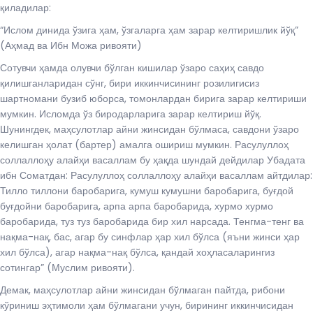
қиладилар:
“Ислом динида ўзига ҳам, ўзгаларга ҳам зарар келтиришлик йўқ”
(Аҳмад ва Ибн Можа ривояти)
Сотувчи ҳамда олувчи бўлган кишилар ўзаро саҳиҳ савдо
қилишганларидан сўнг, бири иккинчисининг розилигисиз
шартномани бузиб юборса, томонлардан бирига зарар келтириши
мумкин. Исломда ўз биродарларига зарар келтириш йўқ.
Шунингдек, маҳсулотлар айни жинсидан бўлмаса, савдони ўзаро
келишган ҳолат (бартер) амалга ошириш мумкин. Расулуллоҳ
соллаллоҳу алайҳи васаллам бу ҳақда шундай дейдилар Убадата
ибн Соматдан: Расулуллоҳ соллаллоҳу алайҳи васаллам айтдилар:
Тилло тиллони баробарига, кумуш кумушни баробарига, буғдой
буғдойни баробарига, арпа арпа баробарида, хурмо хурмо
баробарида, туз туз баробарида бир хил нарсада. Тенгма-тенг ва
нақма-нақ, бас, агар бу синфлар ҳар хил бўлса (яъни жинси ҳар
хил бўлса), агар нақма-нақ бўлса, қандай хоҳласаларингиз
сотингар” (Муслим ривояти).
Демак, маҳсулотлар айни жинсидан бўлмаган пайтда, рибони
кўриниш эҳтимоли ҳам бўлмагани учун, бирининг иккинчисидан