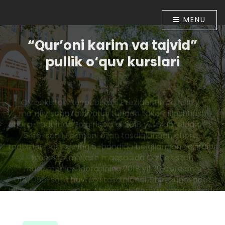
MENU
“Qur’oni karim va tajvid”
pullik o‘quv kurslari
O‘zbekiston Respublikasi Prezidentining “Diniy-
ma`rifiy soha faoliyatini tubdan takomillashtirish
chora-tadbirlari to‘g‘risida”gi 2018 yil 16 apreldagi PF-
5416-sonli Farmoni bilan tasdiqlangan chora-
tadbirlar Dasturining 6-bandida belgilangan vazifalar
ijrosini ta`minlash maqsadida O‘zbekiston
musulmonlari idorasining 2018 yil 30 apreldagi
01A/056-sonli buyrug‘i tasdiqlandi. Shu munosabat
bilan Muhammad ibn Ahmad al-Bernuiy madrasasida
2018 yil 10 iyundan boshlab “Qur’oni karim va tajvid”
o‘rgatish bo‘yicha pullik o‘quv kurslari tashkil etildi.