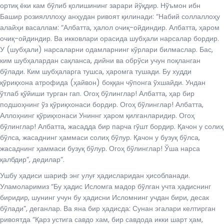
ортиқ ёки кам бўлиб қолишининг зарари йўқдир. Нўъмон ибн
Башир розиялллоҳу анҳудан ривоят қилинади: “Набий соллаллоҳу
алайҳи васаллам: “Албатта, ҳалол очиқ-ойдиндир. Албатта, ҳаром
очиқ-ойдиндир. Ва икковлари орасида шубҳали нарсалар бордир.
У (шубҳали) нарсаларни одамларнинг кўрлари билмаслар. Бас,
ким шубҳалардан сақланса, дийни ва обрўси учун поқланган
бўлади. Ким шубҳаларга тушса, ҳаромга тушади. Бу худди
қўриқхона атрофида (ҳайвон) боққан чўпонга ўхшайди. Ундан
ўтлаб қўйиши турган гап. Огоҳ бўлинглар! Албатта, ҳар бир
подшоҳнинг ўз қўриқхонаси бордир. Огоҳ бўлинглар! Албатта,
Аллоҳнинг қўриқхонаси Униннг ҳаром қилганларидир. Огоҳ
бўлинглар! Албатта, жасадда бир парча гўшт бордир. Қачон у солиҳ
бўлса, жасаднинг ҳаммаси солиҳ бўлур. Қачон у бузуқ бўлса,
жасаднинг ҳаммаси бузуқ бўлур. Огоҳ бўлинглар! Ўша нарса
қалбдир”, дедилар”.
Ушбу ҳадиси шариф энг улуғ ҳадисларидан ҳисобланади.
Уламоларимиз “Бу ҳадис Исломга мадор бўлган учта ҳадиснинг
биридир, шунинг учун бу ҳадисни Исломнинг учдан бири, десак
бўлади”, деганлар. Ва яна бир ҳадисда: Сунан эгалари келтирган
ривоятда “Қарз устига савдо хам, бир савдода икки шарт ҳам,