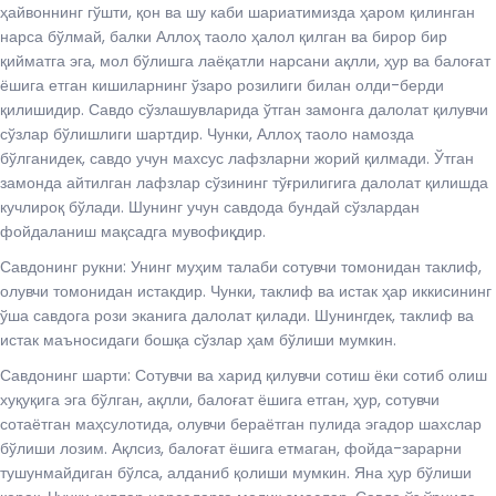
ҳайвоннинг гўшти, қон ва шу каби шариатимизда ҳаром қилинган
нарса бўлмай, балки Аллоҳ таоло ҳалол қилган ва бирор бир
қийматга эга, мол бўлишга лаёқатли нарсани ақлли, ҳур ва балоғат
ёшига етган кишиларнинг ўзаро розилиги билан олди-берди
қилишидир. Савдо сўзлашувларида ўтган замонга далолат қилувчи
сўзлар бўлишлиги шартдир. Чунки, Аллоҳ таоло намозда
бўлганидек, савдо учун махсус лафзларни жорий қилмади. Ўтган
замонда айтилган лафзлар сўзининг тўғрилигига далолат қилишда
кучлироқ бўлади. Шунинг учун савдода бундай сўзлардан
фойдаланиш мақсадга мувофиқдир.
Савдонинг рукни: Унинг муҳим талаби сотувчи томонидан таклиф,
олувчи томонидан истакдир. Чунки, таклиф ва истак ҳар иккисининг
ўша савдога рози эканига далолат қилади. Шунингдек, таклиф ва
истак маъносидаги бошқа сўзлар ҳам бўлиши мумкин.
Савдонинг шарти: Сотувчи ва харид қилувчи сотиш ёки сотиб олиш
хуқуқига эга бўлган, ақлли, балоғат ёшига етган, ҳур, сотувчи
сотаётган маҳсулотида, олувчи бераётган пулида эгадор шахслар
бўлиши лозим. Ақлсиз, балоғат ёшига етмаган, фойда-зарарни
тушунмайдиган бўлса, алданиб қолиши мумкин. Яна ҳур бўлиши