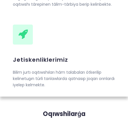
oqıtıwshı tárepinen tálim-tárbiya berip kelinbekte.
Jetiskenliklerimiz
Bilim jurtı oqıtıwshıları hám talabaları ótkerilip
kelinetuǵın túrli taǹlawlarda qatnasıp joqarı orınlardı
iyelep kelmekte.
Oqıwshilarǵa