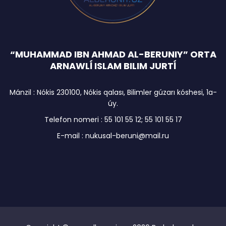
“MUHAMMAD IBN AHMAD AL-BERUNIY” ORTA
ARNAWLĺ ISLAM BILIM JURTĺ
Mánzil : Nókis 230100, Nókis qalası, Bilimler gúzarı kóshesi, 1a-
úy.
Telefon nomeri : 55 101 55 12; 55 101 55 17
E-mail : nukusal-beruni@mail.ru