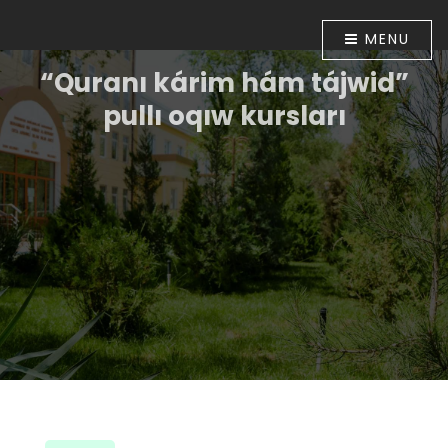
MENU
“Quranı kárim hám tájwid”
pullı oqıw kursları
Ózbekstan Respublikası Prezidentiniń “Diniy-
aǵartıwshılıq tarawınıń jumısın túpkilikli jetilistiriw
ilajları haqqında”ǵı 2018-jıl 16-apreldegi PP-5416-sanlı
Pármanı menen tastıyıqlanǵan ilajlar
Baǵdarlamasınıń 6-bántinde belgilengen
wazıypalardıń orınlanıwın támiyinlew maqsetinde
Ózbekstan musılmanları mákemesiniń 2018-jıl 30-
apreldegi 01A/056-sanlı buyrıǵı tastıyıqlanǵan. Usı
múnásibet penen Muhammad ibn Ahmad al-Beruniy
medresesinde 2018-jıl 10-iyunnan baslap “Quranı
kárim hám tájwid” úyretiw boyınsha pullı oqıw kursları
shólkemlestirildi.