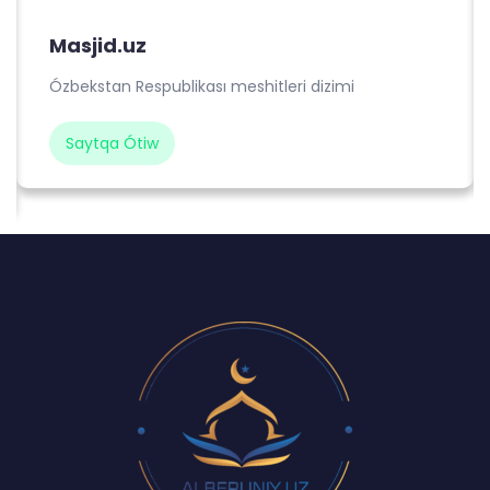
Masjid.uz
Ózbekstan Respublikası meshitleri dizimi
Saytqa Ótiw