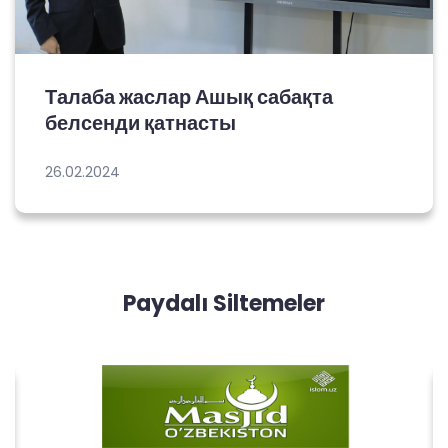
Талаба жаслар Ашық сабақта
белсенди қатнасты
26.02.2024
Paydalı Siltemeler