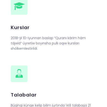
Kurslar
2018-jıl 10-iyunnan baslap “Quranı kárim hám
tájwid” úyretiw boyınsha pullı oqıw kursları
shólkemlestirildi.
Talabalar
Búgingi kúnge kelip bilim jurtında 148 talabaǵa 21