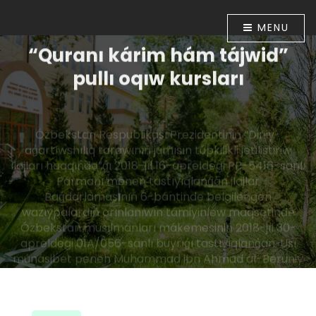
MENU
“Quranı kárim hám tájwid”
pullı oqıw kursları
Ózbekstan Respublikası Prezidentiniń “Diniy-
aǵartıwshılıq tarawınıń jumısın túpkilikli jetilistiriw
ilajları haqqında”ǵı 2018-jıl 16-apreldegi PP-5416-sanlı
Pármanı menen tastıyıqlanǵan ilajlar
Baǵdarlamasınıń 6-bántinde belgilengen
wazıypalardıń orınlanıwın támiyinlew maqsetinde
Ózbekstan musılmanları mákemesiniń 2018-jıl 30-
apreldegi 01A/056-sanlı buyrıǵı tastıyıqlanǵan. Usı
múnásibet penen Muhammad ibn Ahmad al-Beruniy
medresesinde 2018-jıl 10-iyunnan baslap “Quranı
kárim hám tájwid” úyretiw boyınsha pullı oqıw kursları
shólkemlestirildi.