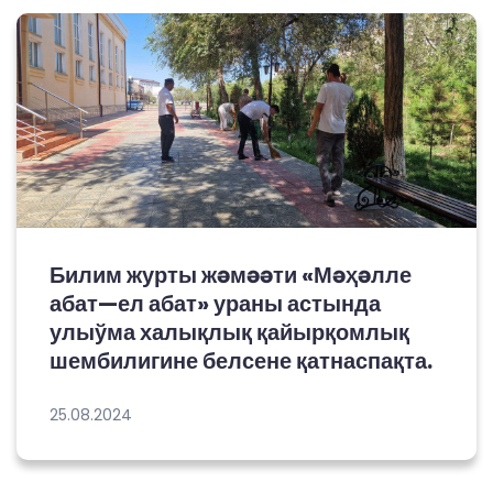
Билим журты жəмəəти «Мəҳəлле
абат—ел абат» ураны астында
улыўма халықлық қайырқомлық
шембилигине белсене қатнаспақта.
25.08.2024