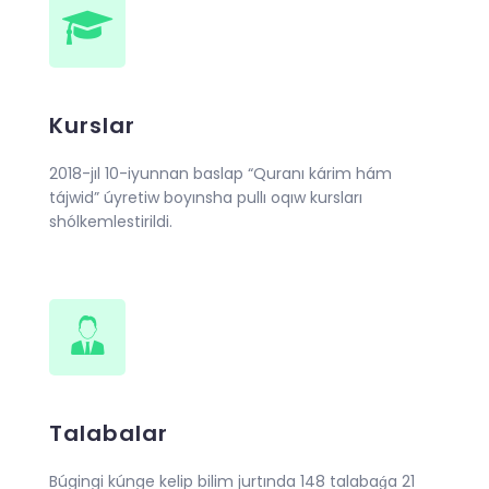
Kurslar
2018-jıl 10-iyunnan baslap “Quranı kárim hám
tájwid” úyretiw boyınsha pullı oqıw kursları
shólkemlestirildi.
Talabalar
Búgingi kúnge kelip bilim jurtında 148 talabaǵa 21