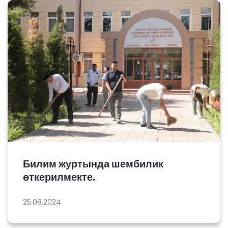
Билим журтында шембилик
өткерилмекте.
25.08.2024