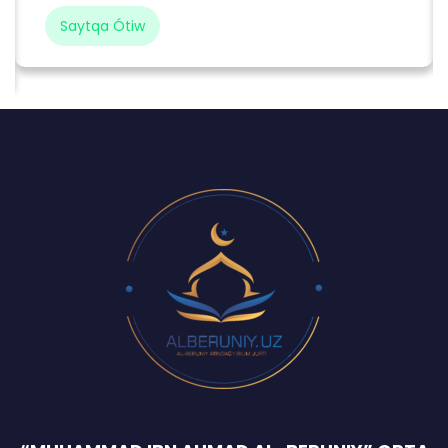
Saytqa Ótiw