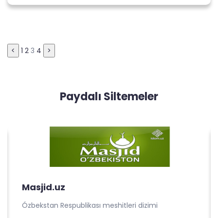
Пагинация
<
1
2
3
4
>
записей
Paydalı Siltemeler
Masjid.uz
Ózbekstan Respublikası meshitleri dizimi