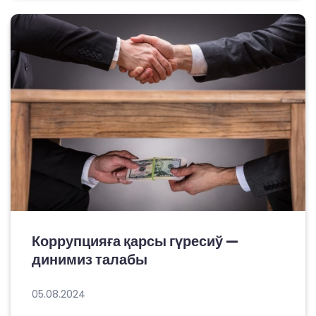
Коррупцияға қарсы гүресиў —
динимиз талабы
05.08.2024