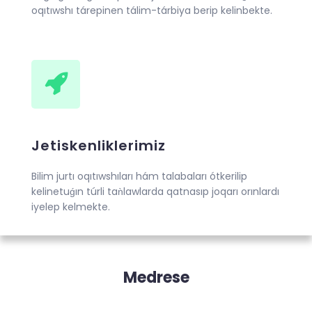
oqıtıwshı tárepinen tálim-tárbiya berip kelinbekte.
Jetiskenliklerimiz
Bilim jurtı oqıtıwshıları hám talabaları ótkerilip
kelinetuǵın túrli taǹlawlarda qatnasıp joqarı orınlardı
iyelep kelmekte.
Medrese