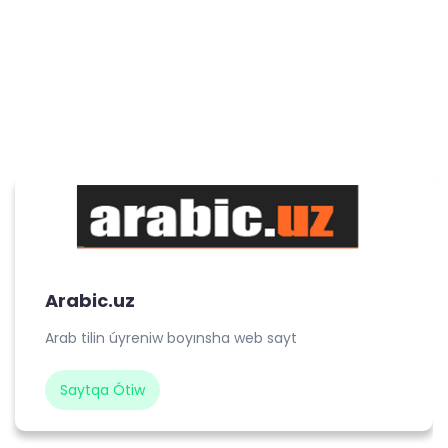
Arabic.uz
Arab tilin úyreniw boyınsha web sayt
Saytqa Ótiw