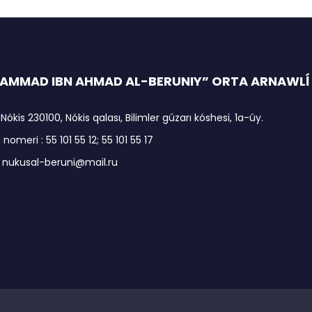
MMAD IBN AHMAD AL-BERUNIY” ORTA ARNAWLĺ I
 Nókis 230100, Nókis qalası, Bilimler gúzarı kóshesi, 1a-úy.
nomeri : 55 101 55 12; 55 101 55 17
: nukusal-beruni@mail.ru