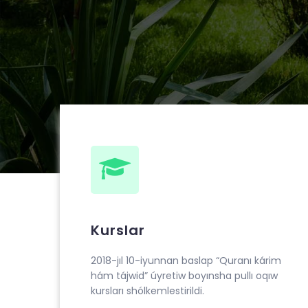
Muhammad ibn Ahmad al-Beruniy medresesin
“Quranı kárim hám tájwid” úyretiw boyınsha pu
Kurslar
2018-jıl 10-iyunnan baslap “Quranı kárim
hám tájwid” úyretiw boyınsha pullı oqıw
kursları shólkemlestirildi.