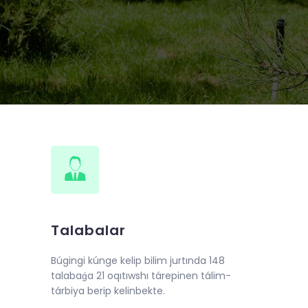
de 2018-jıl 10-iyunnan baslap
llı oqıw kursları shólkemlestirildi.
Talabalar
Búgingi kúnge kelip bilim jurtında 148
talabaǵa 21 oqıtıwshı tárepinen tálim-
tárbiya berip kelinbekte.