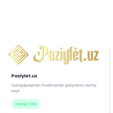
Paziylet.uz
Qaraqalpaqstan musılmanları qazıyatınıń rásmiy
saytı
Saytqa Ótiw