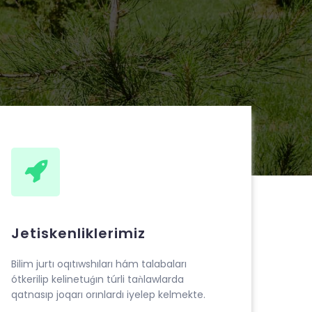
Jetiskenliklerimiz
Bilim jurtı oqıtıwshıları hám talabaları
ótkerilip kelinetuǵın túrli taǹlawlarda
qatnasıp joqarı orınlardı iyelep kelmekte.