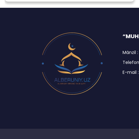
“MUHA
Mánzil :
Telefon 
E-mail 