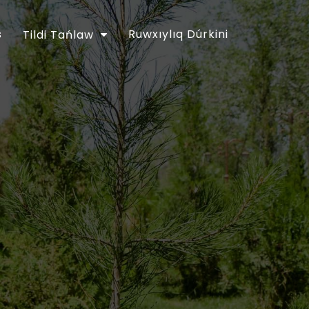
s
Ruwxıylıq Dúrkini
Tildi Tańlaw