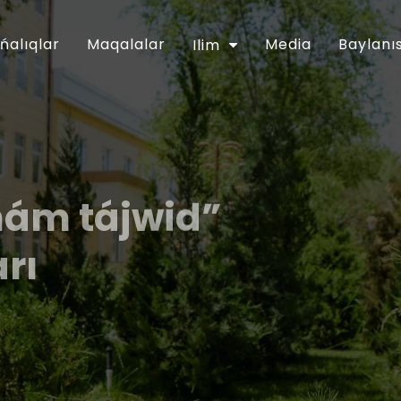
ńalıqlar
Maqalalar
Media
Baylanı
Ilim
hám tájwid”
arı
ǵartıwshılıq tarawınıń jumısın túpkilikli
apreldegi PP-5416-sanlı Pármanı menen
ntinde belgilengen wazıypalardıń
an musılmanları mákemesiniń 2018-jıl
lanǵan. Usı múnásibet penen