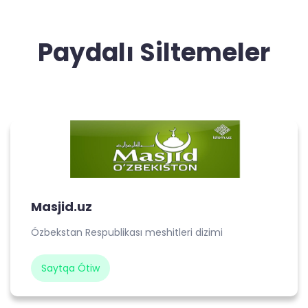
Paydalı Siltemeler
Masjid.uz
Ózbekstan Respublikası meshitleri dizimi
Saytqa Ótiw