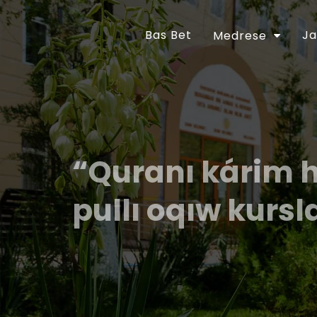
Bas Bet
Ja
Medrese
“Quranı kárim 
pullı oqıw kursl
Ózbekstan Respublikası Prezidentiniń “Diniy-a
jetilistiriw ilajları haqqında”ǵı 2018-jıl 16-
tastıyıqlanǵan ilajlar Baǵdarlamasınıń 6-bá
orınlanıwın támiyinlew maqsetinde Ózbekst
30-apreldegi 01A/056-sanlı buyrıǵı tastıyıq