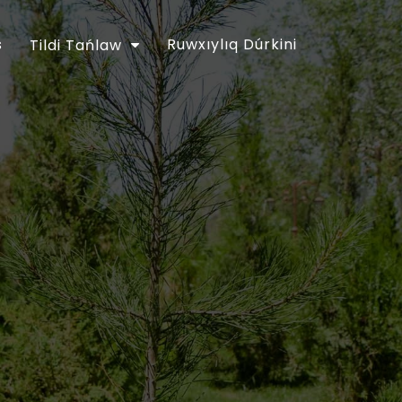
s
Ruwxıylıq Dúrkini
Tildi Tańlaw