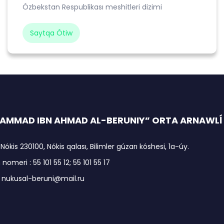
Ózbekstan Respublikası meshitleri dizimi
Saytqa Ótiw
MMAD IBN AHMAD AL-BERUNIY” ORTA ARNAWLĺ I
 Nókis 230100, Nókis qalası, Bilimler gúzarı kóshesi, 1a-úy.
nomeri : 55 101 55 12; 55 101 55 17
: nukusal-beruni@mail.ru