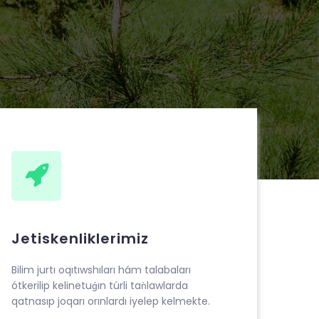
Jetiskenliklerimiz
Bilim jurtı oqıtıwshıları hám talabaları
ótkerilip kelinetuǵın túrli taǹlawlarda
qatnasıp joqarı orınlardı iyelep kelmekte.