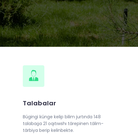
de 2018-jıl 10-iyunnan baslap
llı oqıw kursları shólkemlestirildi.
Talabalar
Búgingi kúnge kelip bilim jurtında 148
talabaǵa 21 oqıtıwshı tárepinen tálim-
tárbiya berip kelinbekte.