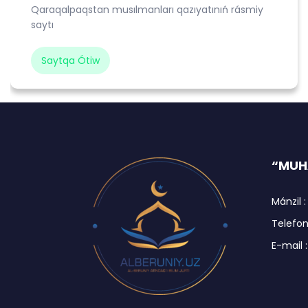
Qaraqalpaqstan musılmanları qazıyatınıń rásmiy
saytı
Saytqa Ótiw
“MUHA
Mánzil :
Telefon 
E-mail 