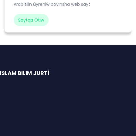
Arab tilin úyreniw boyınsha web sayt
Saytqa Ótiw
SLAM BILIM JURTĺ