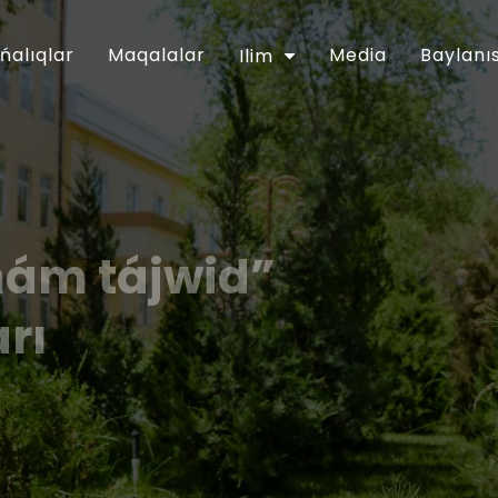
ńalıqlar
Maqalalar
Media
Baylanı
Ilim
hám tájwid”
arı
ǵartıwshılıq tarawınıń jumısın túpkilikli
apreldegi PP-5416-sanlı Pármanı menen
ntinde belgilengen wazıypalardıń
an musılmanları mákemesiniń 2018-jıl
lanǵan. Usı múnásibet penen