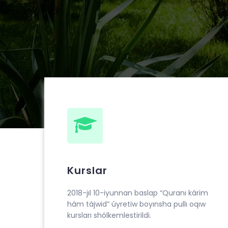
Muhammad ibn Ahmad al-Beruniy medresesin
“Quranı kárim hám tájwid” úyretiw boyınsha pu
Kurslar
2018-jıl 10-iyunnan baslap “Quranı kárim
hám tájwid” úyretiw boyınsha pullı oqıw
kursları shólkemlestirildi.