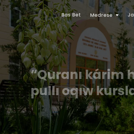
Bas Bet
Ja
Medrese
“Quranı kárim 
pullı oqıw kursl
Ózbekstan Respublikası Prezidentiniń “Diniy-a
jetilistiriw ilajları haqqında”ǵı 2018-jıl 16-
tastıyıqlanǵan ilajlar Baǵdarlamasınıń 6-bá
orınlanıwın támiyinlew maqsetinde Ózbekst
30-apreldegi 01A/056-sanlı buyrıǵı tastıyıq