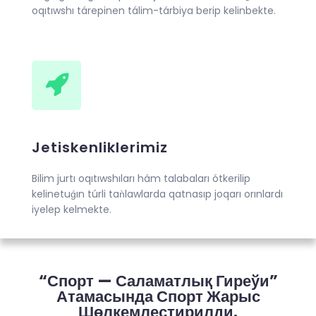
oqıtıwshı tárepinen tálim-tárbiya berip kelinbekte.
Jetiskenliklerimiz
Bilim jurtı oqıtıwshıları hám talabaları ótkerilip
kelinetuǵın túrli taǹlawlarda qatnasıp joqarı orınlardı
iyelep kelmekte.
“Спорт — Саламатлық Гиреўи”
Атамасында Спорт Жарыс
Шөлкемлестирилди.