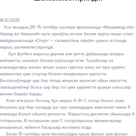
16.10.2025
Усы жылдың 06-15 октябрь күнлери аралығында «Муҳаммад ибн
Аҳмад ал-Беруний» орта арнаўлы ислам билим журты киши спорт
майданшасында «Спорт — саламатлық гиреўи» ураны астында
жарыс шөлкемлестирилди.
Бул футбол жарысы дерлик еки ҳәпте даўамында жоқары
кейпиятта, саламат бәсеки руўхында өтти. Талабалар өз
командалары менен жеңис ушын гүресер екен, өз-ара ҳүрмет,
жәмәәтлик ҳәм спортқа болған меҳирлерин көрсетти.
Беллесиўлерде ҳәр бир топар жеңиске мүнәсип ойын көрсетти,
тамашагөйлер болса ҳәр бир гол ҳәм ҳәрекетти қызғын алғыслар
менен бақлап барды.
Атап ѳтетуғын болсақ, бул жарыс А-В-С топар болып үшке
бөлинип ҳәр бир топарда үш төрт командадан жәмленип жәми 11
команда болып ойынға қатнасты. Жарыстың дәслепки ойынында А
топарынан, В топарынан ҳәм С топарларынан жеңимпазлар
анықланып, кейинги басқышқа жоллама алды.
Бүгин 15-октябрь күни беллесиўдиң ярым финал ҳәм финал