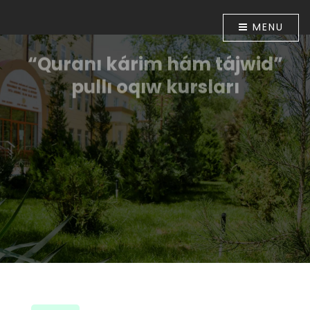
MENU
“Quranı kárim hám tájwid”
pullı oqıw kursları
Ózbekstan Respublikası Prezidentiniń “Diniy-
aǵartıwshılıq tarawınıń jumısın túpkilikli jetilistiriw
ilajları haqqında”ǵı 2018-jıl 16-apreldegi PP-5416-sanlı
Pármanı menen tastıyıqlanǵan ilajlar
Baǵdarlamasınıń 6-bántinde belgilengen
wazıypalardıń orınlanıwın támiyinlew maqsetinde
Ózbekstan musılmanları mákemesiniń 2018-jıl 30-
apreldegi 01A/056-sanlı buyrıǵı tastıyıqlanǵan. Usı
múnásibet penen Muhammad ibn Ahmad al-Beruniy
medresesinde 2018-jıl 10-iyunnan baslap “Quranı
kárim hám tájwid” úyretiw boyınsha pullı oqıw kursları
shólkemlestirildi.