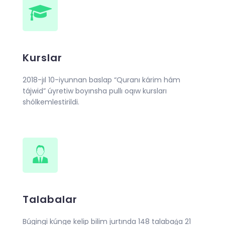
Kurslar
2018-jıl 10-iyunnan baslap “Quranı kárim hám
tájwid” úyretiw boyınsha pullı oqıw kursları
shólkemlestirildi.
Talabalar
Búgingi kúnge kelip bilim jurtında 148 talabaǵa 21