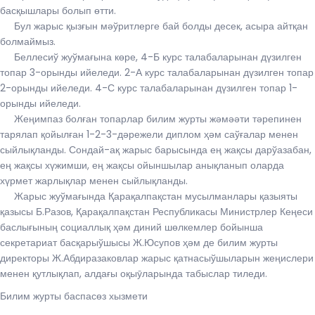
басқышлары болып өтти.
Бул жарыс қызғын мәўритлерге бай болды десек, асыра айтқан
болмаймыз.
Беллесиў жуўмағына көре, 4-Б курс талабаларынан дүзилген
топар 3-орынды ийеледи. 2-А курс талабаларынан дүзилген топар
2-орынды ийеледи. 4-С курс талабаларынан дүзилген топар 1-
орынды ийеледи.
Жеңимпаз болған топарлар билим журты жәмәәти тәрепинен
тарялап қойылған 1-2-3-дәрежели диплом ҳәм саўғалар менен
сыйлықланды. Сондай-ақ жарыс барысында ең жақсы дарўазабан,
ең жақсы хүжимши, ең жақсы ойыншылар анықланып оларда
хүрмет жарлықлар менен сыйлықланды.
Жарыс жуўмағында Қарақалпақстан мусылманлары қазыяты
қазысы Б.Разов, Қарақалпақстан Республикасы Министрлер Кеңеси
баслығының социаллық ҳәм диний шөлкемлер бойынша
секретариат басқарыўшысы Ж.Юсупов ҳәм де билим журты
директоры Ж.Абдиразаковлар жарыс қатнасыўшыларын жеңислери
менен қутлықлап, алдағы оқыӯларында табыслар тиледи.
Билим журты баспасѳз хызмети