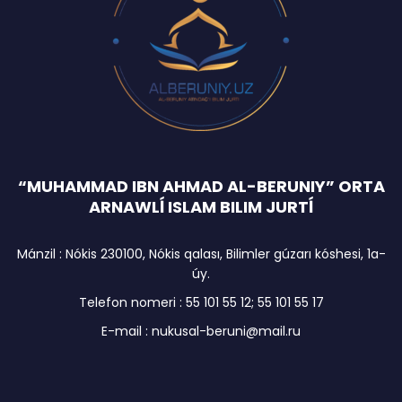
“MUHAMMAD IBN AHMAD AL-BERUNIY” ORTA
ARNAWLĺ ISLAM BILIM JURTĺ
Mánzil : Nókis 230100, Nókis qalası, Bilimler gúzarı kóshesi, 1a-
úy.
Telefon nomeri : 55 101 55 12; 55 101 55 17
E-mail : nukusal-beruni@mail.ru