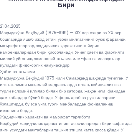
Бири
21.04.2025
Маҳмудхўжа Беҳбудий (1875–1919) — XIX аср охири ва XX аср
бошларида яшаб ижод этган, ўзбек миллатининг буюк фарзанди,
маърифатпарвар, жадидчилик ҳаракатининг йирик
намоёндаларидан бири ҳисобланади. Унинг ҳаёти ва фаолияти
миллий уйғониш, замонавий таълим, илм-фан ва ислоҳотлар
йўлидаги фидокорлик намунасидир.
Ҳаёти ва таълими
Маҳмудхўжа Беҳбудий 1875 йили Самарқанд шаҳрида туғилган. У
илк таълимни маҳаллий мадрасаларда олган, кейинчалик эса
турли исломий илмлар билан бир қаторда, жаҳон илм-фанидан
ҳам хабардор бўлиб борди. У форс, араб ва рус тилларини
ўзлаштирди, бу эса унга турли манбалардан фойдаланиш
имконини берди.
Жадидчилик ҳаракати ва маърифат тарғиботи
Беҳбудий жадидчилик ҳаракатининг асосчиларидан бири сифатида
янги усулдаги мактабларни ташкил этишга катта ҳисса қўшди. У