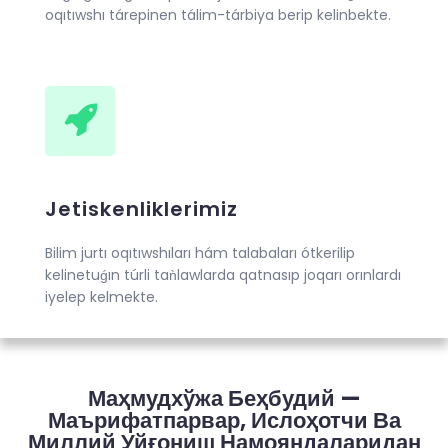
oqıtıwshı tárepinen tálim-tárbiya berip kelinbekte.
Jetiskenliklerimiz
Bilim jurtı oqıtıwshıları hám talabaları ótkerilip
kelinetuǵın túrli taǹlawlarda qatnasıp joqarı orınlardı
iyelep kelmekte.
Маҳмудхўжа Беҳбудий —
Маърифатпарвар, Ислоҳотчи Ва
Миллий Уйғониш Намояндаларидан