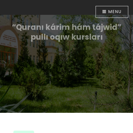
MENU
“Quranı kárim hám tájwid”
pullı oqıw kursları
Ózbekstan Respublikası Prezidentiniń “Diniy-
aǵartıwshılıq tarawınıń jumısın túpkilikli jetilistiriw
ilajları haqqında”ǵı 2018-jıl 16-apreldegi PP-5416-sanlı
Pármanı menen tastıyıqlanǵan ilajlar
Baǵdarlamasınıń 6-bántinde belgilengen
wazıypalardıń orınlanıwın támiyinlew maqsetinde
Ózbekstan musılmanları mákemesiniń 2018-jıl 30-
apreldegi 01A/056-sanlı buyrıǵı tastıyıqlanǵan. Usı
múnásibet penen Muhammad ibn Ahmad al-Beruniy
medresesinde 2018-jıl 10-iyunnan baslap “Quranı
kárim hám tájwid” úyretiw boyınsha pullı oqıw kursları
shólkemlestirildi.