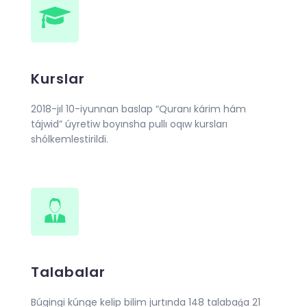
Kurslar
2018-jıl 10-iyunnan baslap “Quranı kárim hám
tájwid” úyretiw boyınsha pullı oqıw kursları
shólkemlestirildi.
Talabalar
Búgingi kúnge kelip bilim jurtında 148 talabaǵa 21