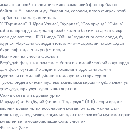
эски анъанавий таълим тизимини замонавий фанлар билан
бойитиш, ёш авлодни дунёқарашли, саводли, илғор фикрли этиб
тарбиялашни мақсад қилган.
У “Таржимон”, “Шўрои Уламо”, “Ҳуррият”, “Самарқанд”, “Ойина”
каби нашрларда мақолалар ёзиб, халқни билим ва эркин фикр
сари даъват этди. 1913 йилда “Ойина” журналига асос солди, бу
журнал Марказий Осиёдаги илк илмий-маърифий нашрлардан
бири сифатида эътироф этилади.
Ижтимоий ва сиёсий фаолият
Беҳбудий фақат таълим эмас, балки ижтимоий-сиёсий соҳаларда
ҳам фаол бўлган. У халқнинг эркинлиги, адолатли жамият
қурилиши ва миллий уйғониш ғояларини илгари сурган.
Туркистондаги сиёсий мустамлакачиликка қарши чиқиб, халқни ўз
ҳақ-ҳуқуқлари учун курашишга чорлаган.
Саҳна санъати ва драматургия
Маҳмудхўжа Беҳбудий ўзининг “Падаркуш” (1911) асари орқали
миллий драматургия асосларини қўйган. Бу асар жамиятдаги
иллатлар, саводсизлик, ирқчилик, адолатсизлик каби муаммоларни
кўтарган ва тамошабинларда фикр уйғотган.
Фожиали ўлим