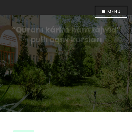
MENU
“Quranı kárim hám tájwid”
pullı oqıw kursları