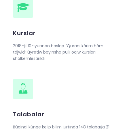
Kurslar
2018-jıl 10-iyunnan baslap “Quranı kárim hám
tájwid” úyretiw boyınsha pullı oqıw kursları
shólkemlestirildi.
Talabalar
Búgingi kúnge kelip bilim jurtında 148 talabaǵa 21