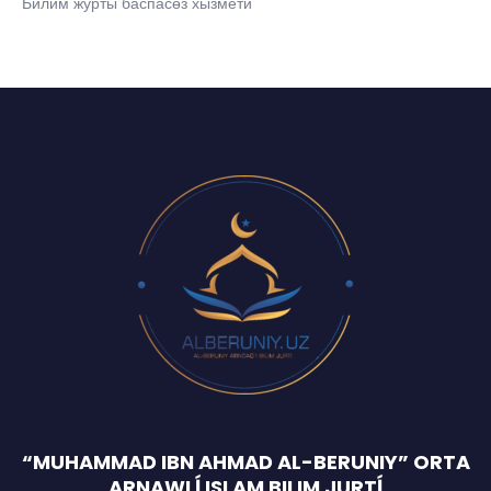
Билим журты баспасөз хызмети
“MUHAMMAD IBN AHMAD AL-BERUNIY” ORTA
ARNAWLĺ ISLAM BILIM JURTĺ