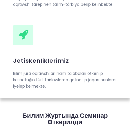
oqıtıwshı tárepinen tálim-tárbiya berip kelinbekte.
Jetiskenliklerimiz
Bilim jurtı oqıtıwshıları hám talabaları ótkerilip
kelinetuǵın túrli taǹlawlarda qatnasıp joqarı orınlardı
iyelep kelmekte.
Билим Журтында Семинар
Өткерилди