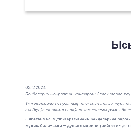
Ысы
03.12.2024
Бенделерин ысыраптан қайтарған Аллаҳ тааланың 
Үмметлерине ысыраптың не екенин толық түсиндир
алайҳи ўа салламға салаўат ҳәм сәлемлеримиз болс
Әлбетте мал-мүлк Жаратқанның бенделерине берген 
мүлик, бала-шаға – дүнья өмириниң зийнети»
деге