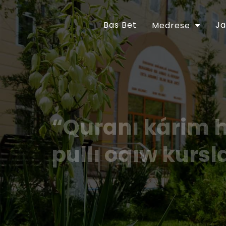
Bas Bet
Ja
Medrese
“Quranı kárim 
pullı oqıw kursl
Ózbekstan Respublikası Prezidentiniń “Diniy-a
jetilistiriw ilajları haqqında”ǵı 2018-jıl 16-
tastıyıqlanǵan ilajlar Baǵdarlamasınıń 6-bá
orınlanıwın támiyinlew maqsetinde Ózbekst
30-apreldegi 01A/056-sanlı buyrıǵı tastıyıq