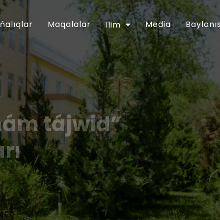
ńalıqlar
Maqalalar
Media
Baylanı
Ilim
hám tájwid”
arı
ǵartıwshılıq tarawınıń jumısın túpkilikli
apreldegi PP-5416-sanlı Pármanı menen
ntinde belgilengen wazıypalardıń
an musılmanları mákemesiniń 2018-jıl
lanǵan. Usı múnásibet penen