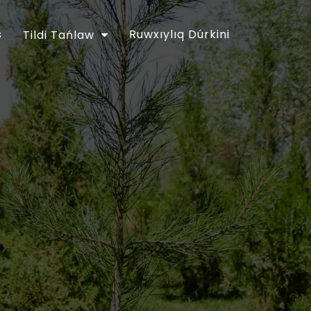
s
Ruwxıylıq Dúrkini
Tildi Tańlaw