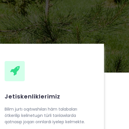
Jetiskenliklerimiz
Bilim jurtı oqıtıwshıları hám talabaları
ótkerilip kelinetuǵın túrli taǹlawlarda
qatnasıp joqarı orınlardı iyelep kelmekte.