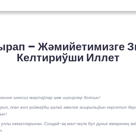
рап – Жәмийетимизге 
Келтириўши Иллет
өзине шексиз мақтаўлар ҳәм шүкирлер болсын!
ип, оған жол қоймаўды қалай әмелге асырылыўын көрсетип бер
ын!
уллы нематларынан. Сондай-ақ мал-мүлк бул дүнья өмириниң зий
н.