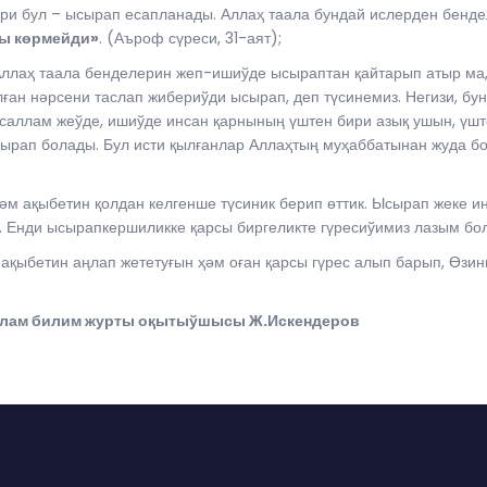
ри бул – ысырап есапланады. Аллаҳ таала бундай ислерден бенд
ы көрмейди»
. (Аъроф сүреси, 31-аят);
ллаҳ таала бенделерин жеп-ишиўде ысыраптан қайтарып атыр ма, 
ған нәрсени таслап жибериўди ысырап, деп түсинемиз. Негизи, бу
саллам жеўде, ишиўде инсан қарнының үштен бири азық ушын, үшт
ырап болады. Бул исти қылғанлар Аллаҳтың муҳаббатынан жуда бо
әм ақыбетин қолдан келгенше түсиник берип өттик. Ысырап жеке 
. Енди ысырапкершиликке қарсы биргеликте гүресиўимиз лазым бо
ақыбетин аңлап жететуғын ҳәм оған қарсы гүрес алып барып, Өз
ислам билим журты оқытыўшысы Ж.Искендеров