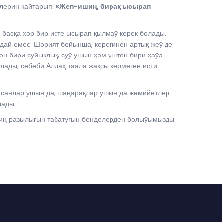
елерин қайтарып:
«Жеп-ишиң, бирақ ысырап
басқа ҳәр бир исте ысырап қылмаў керек болады.
ндай емес. Шәрият бойынша, керегинен артық жеў де
ен бири суйықлық, суў ушын ҳәм үштен бири ҳаўа
лады, себеби Аллаҳ таала жақсы көрмеген исти
инсанлар ушын да, шаңарақлар ушын да жәмийетлер
лады.
иниң разылығын табатуғын бенделерден болыўымызды