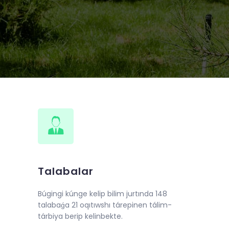
de 2018-jıl 10-iyunnan baslap
llı oqıw kursları shólkemlestirildi.
Talabalar
Búgingi kúnge kelip bilim jurtında 148
talabaǵa 21 oqıtıwshı tárepinen tálim-
tárbiya berip kelinbekte.