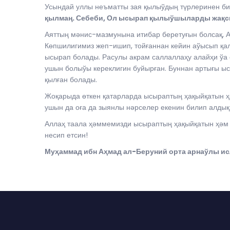
Усындай уллы неъматты зая қылыўдың түрлеринен би
қылмаң. Себеби, Ол ысырап қылыўшыларды жақс
Аяттың мәнис-мазмунына итибар беретуғын болсақ, А
Көпшилигимиз жеп-ишип, тойғаннан кейин аўысып қал
ысырап болады. Расулы акрам саллаллаҳу алайҳи ўа 
ушын болыўы кереклигин буйырған. Буннан артығы ыс
қылған болады.
Жоқарыда өткен қатарларда ысыраптың ҳақыйқатын ҳ
ушын да оға да зыянлы нәрселер екенин билип алдық
Аллаҳ таала ҳәммемизди ысыраптың ҳақыйқатын ҳәм 
несип етсин!
Муҳаммад ибн Аҳмад ал-Беруний орта арнаўлы 