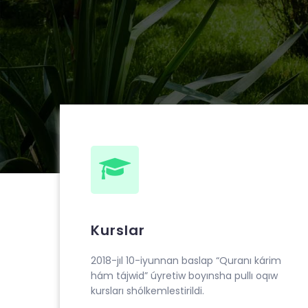
Muhammad ibn Ahmad al-Beruniy medresesin
“Quranı kárim hám tájwid” úyretiw boyınsha pu
Kurslar
2018-jıl 10-iyunnan baslap “Quranı kárim
hám tájwid” úyretiw boyınsha pullı oqıw
kursları shólkemlestirildi.