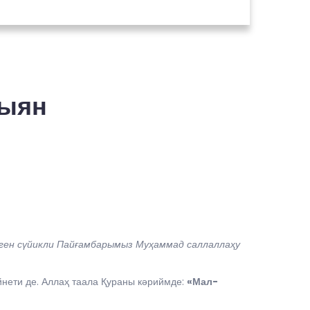
Зыян
ген сүйикли Пайғамбарымыз Муҳаммад саллаллаҳу
нети де. Аллаҳ таала Қураны кәриймде:
«Мал-