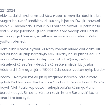
22.11.2024
Ábiw Abdullah Muhammad Ábiw Hasan Ismayıl ibn Ibrahim ibn
Muǵira ibn Axnaf Bardizbax al-Buxariy hijrattıń 194-jılı Shawwal
ayınıń 13-sánesinde, juma kúni Buxarada tuwıldı. Ol jetim bolıp
ósti. 9 jasqa jetkende Quranı kárimdi tolıq yadlap aldı. Hádisti
esitiwdi jaqsı kórer edi, er jetkenshe on mıńnan aslam hádisti
yadtan biler edi.
Hamid ibn Ismayıl aytadi: «Buxariy menen sabaq alar edim. Biz
hár bir hádisti jazıp baratuǵın edik. Buxariy bolsa jazbas edi. Biz
onnan «Nege jazbaysız?» dep sorasak, ol: «Qáne, jazǵan
nárselerdi kórsetińler» dedi. Biz kórsetkenimizde, biz jazǵan
hádislerdi hám ogan jáne 15000 hádis qosıp, yadtan aytıp berdi.»
Imam Buxariydiń kózleri jaslıq waqtında hálsirep, kóre almay
qaladı. Bir kúni anası Ibrahim payǵambardı túsinde kóredi. Ol: «Ey
hayal, Allah taala kóp duwań sebepli balańa kózin qaytarıp
beredi», deydi. Birneshe kúnnen keyin Imam Buxariydiń kózleri
jáne kóre baslaydı.