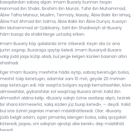
basqalardan sabaq alǵan. Imam Buxariy bunnan tısqarı
Hammad ibn Shakir, Ibrahim ibn Munzir, Tahir ibn Muhammad,
Ábiw Talha Mansur, Muslim, Termiziy, Nasaiy, Ábiw Bakir ibn Ishaq,
Ábiw Fazl Ahmad ibn Salma, Ábiw Bakir ibn Ábiw Dunya, Xusayn
ibn Muhammad al-Qabbaniy, Sahl ibn Shadiwayh al-Buxariy
hám basqa da shákirtlerge ustazlıq etken.
Imam Buxariy kóp qalalarda ómir ótkeredi. Keyin ala óz ana
jurtın saǵınıp, Buxaraǵa qaytıp keledi. Imam Buxariydi Buxara
xalqı júdá jaqsı kútip aladı, bul jerge kelgen kúnleri basınan altın
shashadı.
Eger Imam Buxariy meshitte hádis aytıp, sabaq beretuģın bolsa,
meshit tolıp ketetuǵın, adamlar sanı 10 mıń, geyde 20 mıńnan
asıp ketetuǵın edi. Hár waqıtta bolǵanı sıyaqlı kemsitiwshiler, kóre
almawshılar, ǵıybatshılar sol waqıttaǵı Buxara ámiri Xalid ibn
Ahmadtıń aldına kelip: «Buxariy xalıqtı ózine awdarıp alıptı, tezirek
bir shara kórmeseńiz, xalıq sizden júz burıp ketedi», — deydi. Xalid
bul iste óziniń jaqınları menen másláhátlesedi. Olar: «Buxariy
júdá belgili adam, oǵan jamanlıq islengen bolsa, xalıq qozǵalań
kóteredi, jaqsısı, oni xalıqtan ajıratıp aliw kerek», dep másláhát
beredi.