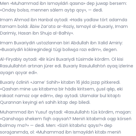
Men «Muhammad ibn Ismayıldıń qasına» dep juwap bersem:
«Onday bolsa, mennen sálem aytıp qoy», — dedi.
Imam Ahmad ibn Hanbal aytadi: «Hadis yadlaw tórt adamda
tamam boldı: Ábiw Zar’ata ar-Raziy, Ismayıl al-Buxariy, Imam
Darimiy, Hasan ibn Shuja al-Balhiy».
Imam Buxariydiń ustazlarınan biri Abdullah ibn Xalid Amiriy:
«Buxariydiń kókiregindegi túgi boliwǵa razı edim», degen.
Al-Firyabiy aytadi: «Bir kúni Buxariydi túsimde kórdim. Ol kisi
Rasulullahtıń artınan júrer edi. Buxariy Rasulullahtıń ayaq izlerine
ayaǵın qoyar edi».
Buxariy ózliniń «Jame’ Sahih» kitabın 16 jılda jazıp pitkeredi.
«Qashan mine usı kitabıma bir hádis kiritsem, ǵusıl qılıp, eki
rakaat namaz oqır edim», dep aytadi. Ulamalar bul kitaptı
Qurannan keyingi eń sahih kitap dep biledi.
Muhammad ibn Yusuf aytadi: «Rasulullahtı tús kórdim, maǵan:
«Qanshaǵa shekem fiqh oqıysań? Meniń kitabımdı oqıp kórseń
bolmay ma?» — dedi. Men: «Siziń kitabıńız qaysı?» dep
soraǵanımda, ol: «Muhammad ibn Ismayıldıń kitabı meniń