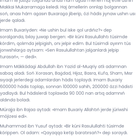
Imam 18 jasqa tolǵanda anası hám aǵası menen haj etiw ushın
Makkai Mukarramaǵa keledi. Haj ámellerin orınlap bolgannan
soń, anası hám aǵasın Buxaraǵa jiberip, ózi hádis jıynaw ushın usı
jerde qaladı.
Imam Buxariyden: «Ne ushin bul iske qol urdıńız?» dep
soralǵanda, bılay juwap bergen: «Bir kúni Rasulullahtı túsimde
kórdim, qolımda jelpigish, onı jelpir edim. Bul túsimdi ayırım tús
jorıwshılarǵa aytsam: «Sen Rasulullahtan jalǵanlardı jelpip
turasań», — dedi».
Imam Mákkádaǵi Abdullah ibn Yazid al-Muqriy atlı adamnan
sabaq aladı. Soń Xorasan, Baǵdad, Hijaz, Basra, Kufa, Sham, Mısr
sıyaqlı jerlerdegi adamlardan hádis toplaydı. Imam Buxariy
600000 hádis toplap, sonnan 100000 sahih, 200000 ázzi hádisti
yadlaydı. Bul hádislerdi toplawda 90 000 nan artıq adamnıń
aldında boladı.
Múrajja ibn Rajaa aytadı: «Imam Buxariy Allahtıń jerde júriwshi
mójizesi edi».
Muhammad ibn Yusuf aytadı: «Bir kúni Rasulullahti túsimde
kórippen. Ol adam: «Qayaqqa ketip baratırsań?» dep soraydı.