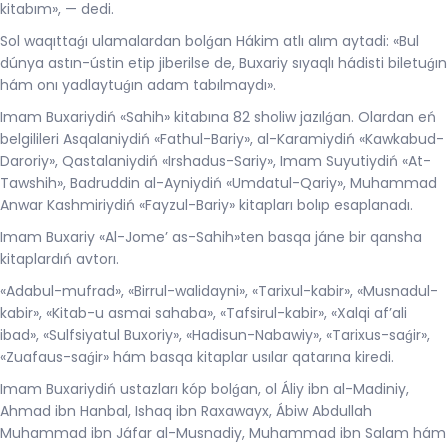
kitabım», — dedi.
Sol waqıttaǵı ulamalardan bolǵan Hákim atlı alım aytadi: «Bul
dúnya astın-ústin etip jiberilse de, Buxariy sıyaqlı hádisti biletuǵın
hám onı yadlaytuǵın adam tabılmaydı».
Imam Buxariydiń «Sahih» kitabına 82 sholiw jazılǵan. Olardan eń
belgilileri Asqalaniydiń «Fathul-Bariy», al-Karamiydiń «Kawkabud-
Daroriy», Qastalaniydiń «Irshadus-Sariy», Imam Suyutiydiń «At-
Tawshih», Badruddin al-Ayniydiń «Umdatul-Qariy», Muhammad
Anwar Kashmiriydiń «Fayzul-Bariy» kitapları bolıp esaplanadı.
Imam Buxariy «Al-Jome’ as-Sahih»ten basqa jáne bir qansha
kitaplardıń avtorı.
«Adabul-mufrad», «Birrul-walidayni», «Tarixul-kabir», «Musnadul-
kabir», «Kitab-u asmai sahaba», «Tafsirul-kabir», «Xalqi af’ali
ibad», «Sulfsiyatul Buxoriy», «Hadisun-Nabawiy», «Tarixus-saǵir»,
«Zuafaus-saǵir» hám basqa kitaplar usılar qatarına kiredi.
Imam Buxariydiń ustazları kóp bolǵan, ol Áliy ibn al-Madiniy,
Ahmad ibn Hanbal, Ishaq ibn Raxawayx, Ábiw Abdullah
Muhammad ibn Jáfar al-Musnadiy, Muhammad ibn Salam hám