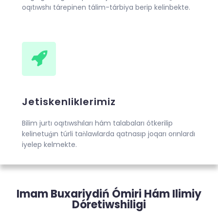
oqıtıwshı tárepinen tálim-tárbiya berip kelinbekte.
Jetiskenliklerimiz
Bilim jurtı oqıtıwshıları hám talabaları ótkerilip
kelinetuǵın túrli taǹlawlarda qatnasıp joqarı orınlardı
iyelep kelmekte.
Imam Buxariydiń Ómiri Hám Ilimiy
Dóretiwshiligi