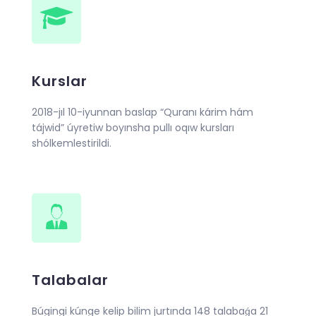
Kurslar
2018-jıl 10-iyunnan baslap “Quranı kárim hám
tájwid” úyretiw boyınsha pullı oqıw kursları
shólkemlestirildi.
Talabalar
Búgingi kúnge kelip bilim jurtında 148 talabaǵa 21