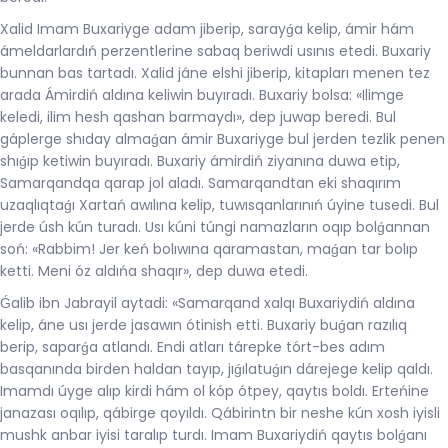
Xalid Imam Buxariyge adam jiberip, sarayǵa kelip, ámir hám
ámeldarlardıń perzentlerine sabaq beriwdi usınıs etedi. Buxariy
bunnan bas tartadı. Xalid jáne elshi jiberip, kitapları menen tez
arada Ámirdiń aldına keliwin buyıradı. Buxariy bolsa: «Ilimge
keledi, ilim hesh qashan barmaydı», dep juwap beredi. Bul
gáplerge shıday almaǵan ámir Buxariyge bul jerden tezlik penen
shıǵıp ketiwin buyıradı. Buxariy ámirdiń ziyanına duwa etip,
Samarqandqa qarap jol aladı. Samarqandtan eki shaqırım
uzaqlıqtaǵı Xartań awılına kelip, tuwısqanlarınıń úyine tusedi. Bul
jerde úsh kún turadı. Usı kúni túngi namazların oqıp bolǵannan
soń: «Rabbim! Jer keń bolıwına qaramastan, maǵan tar bolıp
ketti. Meni óz aldıńa shaqır», dep duwa etedi.
Ǵalib ibn Jabrayil aytadi: «Samarqand xalqı Buxariydiń aldına
kelip, áne usı jerde jasawın ótinish etti. Buxariy buǵan razılıq
berip, saparǵa atlandı. Endi atları tárepke tórt-bes adım
basqanında birden haldan tayıp, jıǵılatuǵın dárejege kelip qaldı.
Imamdı úyge alıp kirdi hám ol kóp ótpey, qaytıs boldı. Erteńine
janazası oqılıp, qábirge qoyıldı. Qábirintn bir neshe kún xosh iyisli
mushk anbar iyisi taralıp turdı. Imam Buxariydiń qaytıs bolǵanı