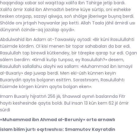
haqqındaǵı xabar sol waqıttaǵı xalifa Ibn Tahirge jetip bardı.
Xalifa ámir Xalid ibn Ahmadtıń betine kúye súrtip, oni eshekke
teskerı otırǵızıp, sazayi qılıwǵa, soń shólge jiberiwge buyrıq berdi.
Shólde onı jırtqısh haywanlar jep ketti. Allah Taala jáhil ámirdi usı
dúnyanıń ózinde-aq jazalap qoydı».
Abdulwahid ibn Adam at-Tawawisiy aytadi: «Bir kúni Rasulullahti
túsimde kórdim. Ol kisi menen bir topar sahabaları da bar edi.
Rasulullah tap birewdi kútkendey, bir tárepke qarap tur edi. Oǵan
sálem berdim: «Kimdi kutip turıpsız, ey Rasulullah?» desem,
Rasulullah sallallahu alayhi wa sallam: «Muhammad ibn Ismayıl
al-Buxariy» dep juwap berdi. Men eki-úsh kúnnen keyin
Buxariydiń qaytıs bolǵanın esittim. Sorastırsam, Rasulullahtı
túsimde kórgen kúnim qaytıs bolǵan eken».
Imam Buxariy hijrattıń 256 jılı, Shawwal ayınıń baslarında Fitr
hayıtı keshesinde qaytıs boldı. Bul insan 13 kún kem 62 jıl ómir
súrdi
«Mu
h
ammad ibn A
h
mad al-Beruniy» orta arna
wlı
islam bilim jurt
ı oqıtıwshısı
:
Smamutov Kayratdin