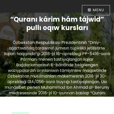
MENU
“Quranı kárim hám tájwid”
pullı oqıw kursları
Ózbekstan Respublikası Prezidentiniń “Diniy-
aǵartıwshılıq tarawınıń jumısın túpkilikli jetilistiriw
ilajları haqqında”ǵı 2018-jıl 16-apreldegi PP-5416-sanlı
Pármanı menen tastıyıqlanǵan ilajlar
Baǵdarlamasınıń 6-bántinde belgilengen
wazıypalardıń orınlanıwın támiyinlew maqsetinde
Ózbekstan musılmanları mákemesiniń 2018-jıl 30-
apreldegi 01A/056-sanlı buyrıǵı tastıyıqlanǵan. Usı
múnásibet penen Muhammad ibn Ahmad al-Beruniy
medresesinde 2018-jıl 10-iyunnan baslap “Quranı
kárim hám tájwid” úyretiw boyınsha pullı oqıw kursları
shólkemlestirildi.