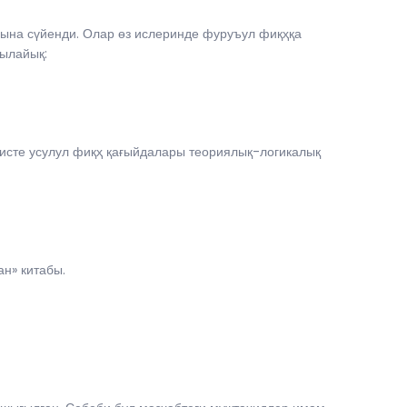
рына сүйенди. Олар өз ислеринде фуруъул фиқҳқа
ылайық:
исте усулул фиқҳ қағыйдалары теориялық-логикалық
н» китабы.