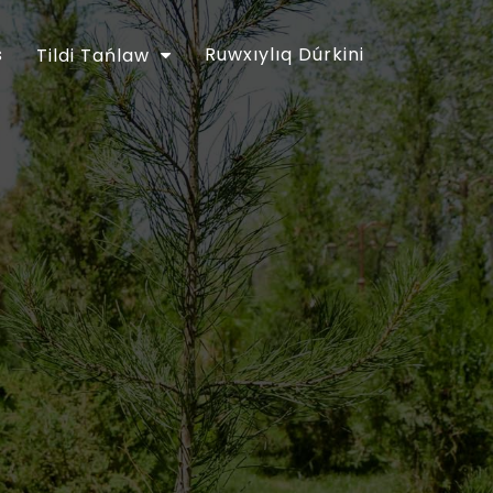
s
Ruwxıylıq Dúrkini
Tildi Tańlaw