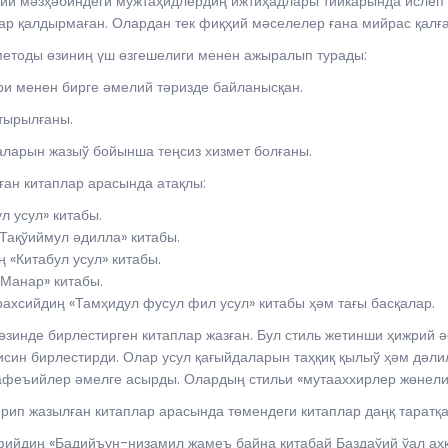
мәзҳәбиндеги мужтаҳидлердиң ижтиҳадлары тийкарында ислеп ш
р қалдырмаған. Олардан тек фиқҳий мәселелер ғана мийрас қалға
оды өзиниң үш өзгешелиги менен ажыралып турады:
ри менен бирге әмелий тәризде байланысқан.
тырылғаны.
аларын жазыў бойынша теңсиз хизмет болғаны.
ан китаплар арасында атақлы:
 усул» китабы.
Тақўиймул әдилла» китабы.
«Китабул усул» китабы.
Манар» китабы.
сийдиң «Тамҳидул фусул фил усул» китабы ҳәм тағы басқалар.
зинде бирлестирген китаплар жазған. Бул стиль жетинши ҳижрий 
ин бирлестирди. Олар усул қағыйдаларын таҳқиқ қылыў ҳәм дәлил
афеъийлер әмелге асырды. Олардың стильи «мутааххирлер жөнелис
ип жазылған китаплар арасында төмендеги китаплар даңқ таратқа
йдиң «Бадийъун-низамил жамеъ байна китабай Баздаўий ўал аҳк