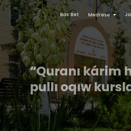
Bas Bet
Ja
Medrese
“Quranı kárim 
pullı oqıw kursl
Ózbekstan Respublikası Prezidentiniń “Diniy-a
jetilistiriw ilajları haqqında”ǵı 2018-jıl 16-
tastıyıqlanǵan ilajlar Baǵdarlamasınıń 6-bá
orınlanıwın támiyinlew maqsetinde Ózbekst
30-apreldegi 01A/056-sanlı buyrıǵı tastıyıq