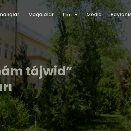
ńalıqlar
Maqalalar
Media
Baylanı
Ilim
hám tájwid”
arı
ǵartıwshılıq tarawınıń jumısın túpkilikli
apreldegi PP-5416-sanlı Pármanı menen
ntinde belgilengen wazıypalardıń
an musılmanları mákemesiniń 2018-jıl
lanǵan. Usı múnásibet penen