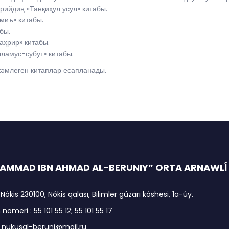
ийдиң «Танқиҳул усул» китабы.
миъ» китабы.
бы.
ҳрир» китабы.
ламус-субут» китабы.
жәмлеген китаплар есапланады.
MMAD IBN AHMAD AL-BERUNIY” ORTA ARNAWLĺ I
 Nókis 230100, Nókis qalası, Bilimler gúzarı kóshesi, 1a-úy.
nomeri : 55 101 55 12; 55 101 55 17
: nukusal-beruni@mail.ru