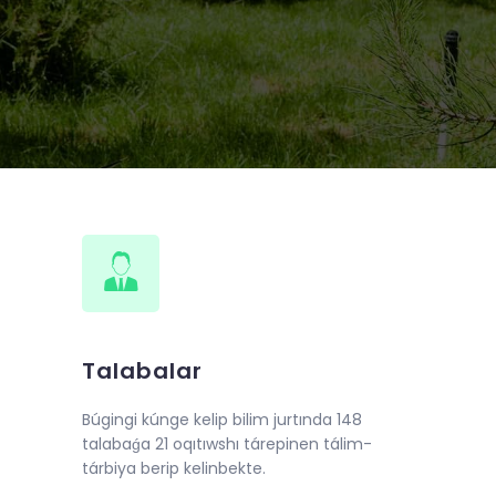
de 2018-jıl 10-iyunnan baslap
llı oqıw kursları shólkemlestirildi.
Talabalar
Búgingi kúnge kelip bilim jurtında 148
talabaǵa 21 oqıtıwshı tárepinen tálim-
tárbiya berip kelinbekte.