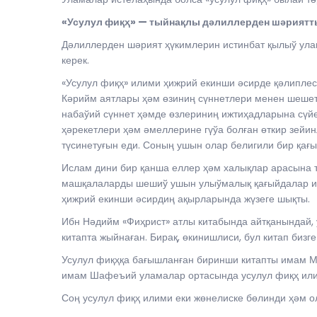
«Усулул фиқҳ» — тыйнақлы дәлиллерден шәриятт
Дәлиллерден шәрият ҳүкимлерин истинбат қылыў ула
керек.
«Усулул фиқҳ» илими ҳижрий екинши әсирде қәлипле
Кәрийм аятлары ҳәм өзиниң сүннетлери менен шешет
набаўий сүннет ҳәмде өзлериниң ижтиҳадларына сүйе
ҳәрекетлери ҳәм әмеллерине гүўа болған өткир зейи
түсинетуғын еди. Соның ушын олар белигили бир қағы
Ислам дини бир қанша еллер ҳәм халықлар арасына т
машқалаларды шешиў ушын улыўмалық қағыйдалар исл
ҳижрий екинши әсирдиң ақырларында жүзеге шықты.
Ибн Нәдийм «Фиҳрист» атлы китабында айтқанындай
китапта жыйнаған. Бирақ, өкинишлиси, бул китап бизг
Усулул фиқҳқа бағышланған биринши китапты имам М
имам Шафеъий уламалар ортасында усулул фиқҳ или
Соң усулул фиқҳ илими еки жөнелиске бөлинди ҳәм о