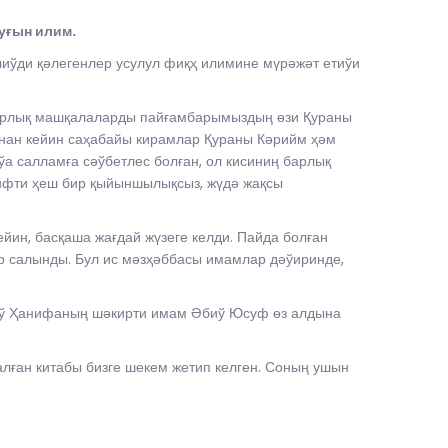
уғын илим.
иўди қәлегенлер усулул фиқҳ илимине мүрәжәт етиўи
барлық машқалаларды пайғамбарымыздың өзи Қураны
ннан кейин саҳабайы кирамлар Қураны Кәрийм ҳәм
а салламға сәўбетлес болған, ол кисиниң барлық
ийфти ҳеш бир қыйыншылықсыз, жүдә жақсы
йин, басқаша жағдай жүзеге келди. Пайда болған
 салынды. Бул ис мәзҳәббасы имамлар дәўиринде,
биў Ҳанифаның шәкирти имам Әбиў Юсуф өз алдына
лған китабы бизге шекем жетип келген. Соның ушын