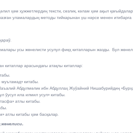
лил ҳәм ҳүжжетлердиң тексти, сөзлик, кәлам ҳәм ақыл қағыйдала
азған уламалардың методы тийкарынан үш нәрсе менен итибарға 
ын қараў.
амалары усы жөнелисти усулул фиқҳ китапларын жазды. Бул жөнел
н китаплар арасындағы атақлы китаплар:
табы.
 муътамад» китабы.
аъалий Абдулмәлик ибн Абдуллаҳ Жуўайний Нишабурийдиң «Бурҳа
л ўусул ила илмил усул» китабы.
тасфа» атлы китабы.
абы.
м» атлы китабы ҳәм басқалар.
 жөнелиси.