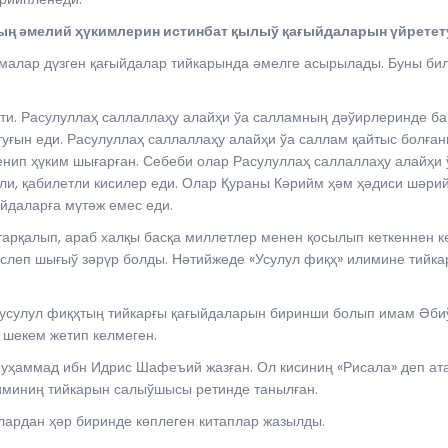
ың әмелий ҳүкимлерин истинбат қылыў қағыйдаларын үйретет
малар дүзген қағыйдалар тийкарында әмелге асырылады. Буны бил
сти. Расулуллаҳ саллаллаҳу алайҳи ўа салламның дәўирлеринде 
уғын еди. Расулуллаҳ саллаллаҳу алайҳи ўа саллам қайтыс болға
нип ҳүким шығарған. Себеби олар Расулуллаҳ саллаллаҳу алайҳи ў
нли, қабилетли кисилер еди. Олар Қураны Кәрийм ҳәм ҳәдиси шәр
йдаларға мүтәж емес еди.
арқалып, араб халқы басқа миллетлер менен қосылып кеткеннен ке
еп шығыў зәрүр болды. Нәтийжеде «Усулул фиқҳ» илимине тийкар
, усулул фиқҳтың тийкарғы қағыйдаларын биринши болып имам Ә
е шекем жетип келмеген.
уҳаммад ибн Идрис Шафеъий жазған. Ол кисиниң «Рисала» деп ата
миниң тийкарын салыўшысы ретинде танылған.
лардан ҳәр биринде көплеген китаплар жазылды.