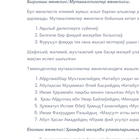
Биринши жөнелис: Мутакаллимлер жөнелиси.
Бул жөнелисте илимий жумыс алып барған алымлар дә
қарамады. Мутакаллимлер жөнелиси бойынша китап ж
Ақылый дәлиллерге сүйениў.
Белгили бир фиқҳий мәзҳәбке болыспаў.
Фуруъул фиқҳқа тек ғана мысал келтириў уш
Шафеъий, мәликий, муътазилий ҳәм басқа мәзҳәб ул
жақтан ислеп шығылған.
Төмендегилер мутакаллимлер жөнелисиндеги жазылға
Абдулжаббар Муътазилийдиң «Китабул умда» ки
Абулҳасан Муҳаммал Әлий Басрийдиң «Китабул
Имам Ҳарамайн лақабы менен танылған Абул М
Қазы Абдуллаҳ ибн Умар Байзаўийдиң «Минҳажу
Ҳужжатул Ислам Әбиў Ҳамыд Ғаззалийдиң «Мус
Имам Фахруддин Разыйдың «Маҳсул» атлы кит
Абул Ҳасан Амадийдиң «Иҳкам фий усулул аҳка
Екинши жөнелис: Ҳанафий мәзҳәби уламаларының