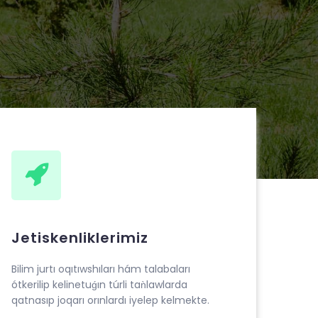
Jetiskenliklerimiz
Bilim jurtı oqıtıwshıları hám talabaları
ótkerilip kelinetuǵın túrli taǹlawlarda
qatnasıp joqarı orınlardı iyelep kelmekte.