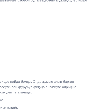
ығылған. Себеби бул мәзҳәбтеги мужтаҳидлер имам
н.
әсирде пайда болды. Онда жумыс алып барған
леўге, соң фуруъул фиқҳқа енгизиўге айрықша
и» деп те аталады.
н:
ам» китабы.