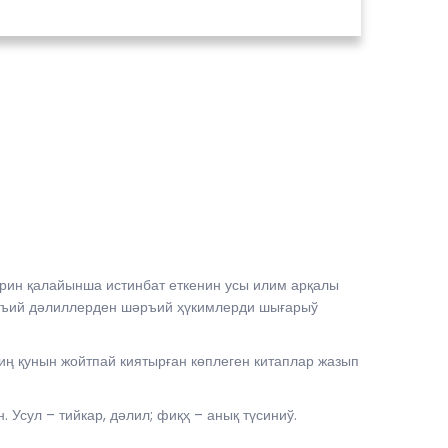
рин қалайынша истинбат еткенин усы илим арқалы
шәръий дәлиллерден шәръий ҳүкимлерди шығарыў
иң қунын жойтпай киятырған көплеген китаплар жазып
 Усул – тийкар, дәлил; фиқҳ – анық түсиниў.