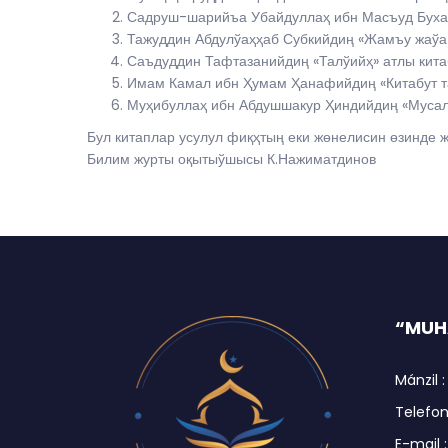
Садруш-шарийъа Убайдуллаҳ ибн Масъуд Бухар
Тажуддин Абдулўаҳҳаб Субкийдиң «Жамъу жаўа
Саъдуддин Тафтазанийдиң «Талўийҳ» атлы кита
Имам Камал ибн Ҳумам Ҳанафийдиң «Китабут та
Муҳибуллаҳ ибн Абдушшакур Ҳиндийдиң «Мусал
Бул китаплар усулул фиқҳтың еки жөнелисин өзинде 
Билим журты оқытыўшысы К.Нажиматдинов
“MUHA
Mánzil :
Telefon 
E-mail 