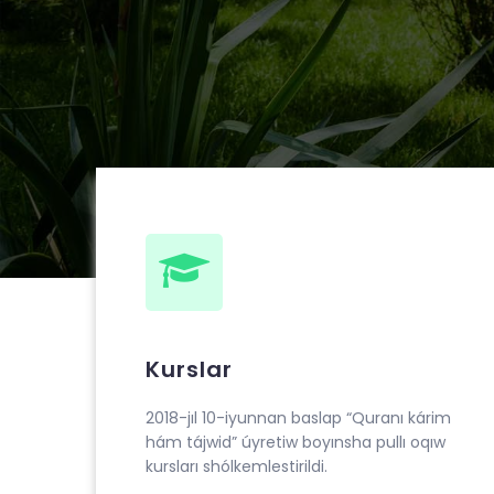
Muhammad ibn Ahmad al-Beruniy medresesin
“Quranı kárim hám tájwid” úyretiw boyınsha pu
Kurslar
2018-jıl 10-iyunnan baslap “Quranı kárim
hám tájwid” úyretiw boyınsha pullı oqıw
kursları shólkemlestirildi.