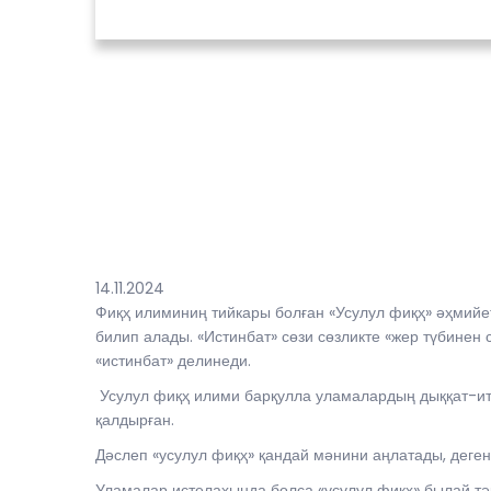
14.11.2024
Фиқҳ илиминиң тийкары болған «Усулул фиқҳ» әҳмий
билип алады. «Истинбат» сөзи сөзликте «жер түбине
«истинбат» делинеди.
Усулул фиқҳ илими барқулла уламалардың дыққат-ити
қалдырған.
Дәслеп «усулул фиқҳ» қандай мәнини аңлатады, деген 
Уламалар истелаҳында болса «усулул фиқҳ» былай т