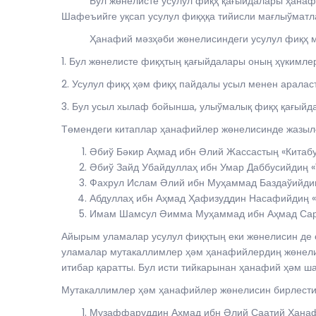
Бул жөнелисте усулул фиқҳ қағыйдалары ҳанафий 
Шафеъийге уқсап усулул фиқҳқа тийисли мағлыўматла
Ҳанафий мәзҳәби жөнелисиндеги усулул фиқҳ мет
1. Бул жөнелисте фиқҳтың қағыйдалары оның ҳүкимле
2. Усулул фиқҳ ҳәм фиқҳ пайдалы усыл менен аралас
3. Бул усыл хылаф бойынша, улыўмалық фиқҳ қағыйд
Төмендеги китаплар ҳанафийлер жөнелисинде жазылғ
Әбиў Бәкир Аҳмад ибн Әлий Жассастың «Китабул
Әбиў Зайд Убайдуллаҳ ибн Умар Даббусийдиң «
Фахрул Ислам Әлий ибн Муҳаммад Баздаўийдиң 
Абдуллаҳ ибн Аҳмад Ҳафизуддин Насафийдиң «
Имам Шамсул Әимма Муҳаммад ибн Аҳмад Сарах
Айырым уламалар усулул фиқҳтың еки жөнелисин де ө
уламалар мутакаллимлер ҳәм ҳанафийлердиң жөнелис
итибар қаратты. Бул исти тийкарынан ҳанафий ҳәм ш
Мутакаллимлер ҳәм ҳанафийлер жөнелисин бирлестир
Музаффаруддин Аҳмад ибн Әлий Саатий Ҳанафи