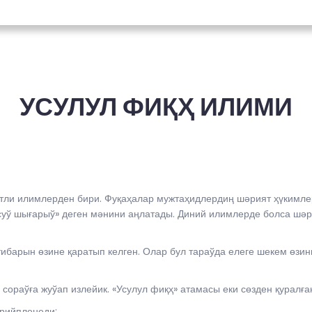
УСУЛУЛ ФИҚҲ ИЛИМИ
етли илимлерден бири. Фуқаҳалар мужтаҳидлердиң шәрият ҳүкимле
н суў шығарыў» деген мәнини аңлатады. Диний илимлерде болса 
барын өзине қаратып келген. Олар бул тараўда елеге шекем өзин
сораўға жуўап излейик. «Усулул фиқҳ» атамасы еки сөзден қуралған.
әрийпленеди: