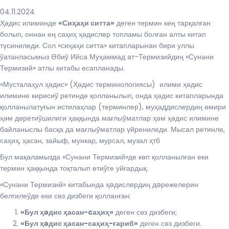
04.11.2024
Ҳәдис илиминде
«Сиҳаҳи ситта»
деген термин кең тарқалған
болып, оннан ең саҳиҳ ҳәдислер топламы болған алты китап
түсиниледи. Сол «сиҳаҳи ситта» китапларынан бири уллы
ўатанласымыз Әбиў Ийса Муҳаммад ат-Термизийдиң «Сунани
Термизий» атлы китабы есапланады.
«Мусталаҳул ҳәдис» (Ҳәдис терминологиясы) илими ҳәдис
илимине кирисиў ретинде қолланылып, онда ҳәдис китапларында
қолланылатуғын истилаҳлар (терминлер), муҳаддислердиң өмири
ҳәм дөретиўшилиги ҳаққында мағлыўматлар ҳәм ҳәдис илимине
байланыслы басқа да мағлыўматлар үйрениледи. Мысал ретинле,
саҳиҳ, ҳасан, зайыф, мункар, мурсал, музал ҳтб
Бул мақаламызда «Сунани Термизий»де көп қолланылған еки
термин ҳаққында тоқталып өтиўге уйғардық.
«Сунани Термизий» китабында ҳəдислердиң дəрежелерин
белгилеўде еки сөз дизбеги қолланған:
«Бул ҳəдис ҳасан-
c
аҳиҳ»
деген сөз дизбеги;
«Бул ҳəдис ҳасан-саҳиҳ-ғариб»
деген сөз дизбеги.