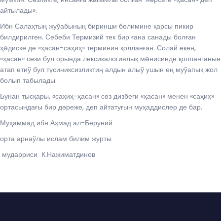
айтылады».
Ибн Салаҳтың жуўабының биринши бөлимине қарсы пикир
билдирилген. Себеби Термизий тек бир ғана санады болған
ҳəдиске де «ҳасан-саҳиҳ» терминин қолланған. Солай екен,
«ҳасан» сөзи бул орында лексикалогиялық мəнисинде қолланганын
атап өтиў бул түсиниксизликтиң алдын алыў ушын ең муўапық жол
болып табылады.
Бунан тысқары, «саҳиҳ-ҳасан» сөз дизбеги «ҳасан» менен «саҳиҳ»
ортасындағы бир дәреже, деп айтатуғын муҳаддислер де бар.
Муҳаммад ибн Аҳмад ал-Беруний
орта арнаўлы ислам билим журты
мударриси К.Нажиматдинов