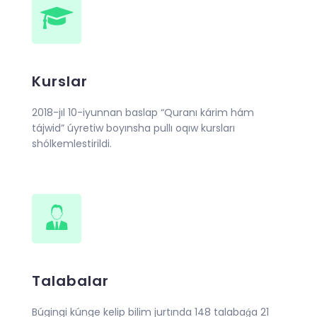
Kurslar
2018-jıl 10-iyunnan baslap “Quranı kárim hám
tájwid” úyretiw boyınsha pullı oqıw kursları
shólkemlestirildi.
Talabalar
Búgingi kúnge kelip bilim jurtında 148 talabaǵa 21