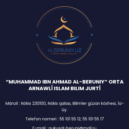
“MUHAMMAD IBN AHMAD AL-BERUNIY” ORTA
ARNAWLĺ ISLAM BILIM JURTĺ
Mánzil : Nókis 230100, Nókis qalası, Bilimler gúzarı kóshesi, 1a-
úy.
Telefon nomeri : 55 101 55 12; 55 101 55 17
E-mail : nukusal-beruni@mail.ru