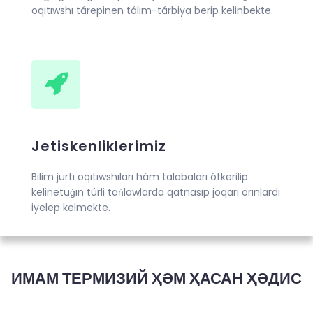
oqıtıwshı tárepinen tálim-tárbiya berip kelinbekte.
Jetiskenliklerimiz
Bilim jurtı oqıtıwshıları hám talabaları ótkerilip
kelinetuǵın túrli taǹlawlarda qatnasıp joqarı orınlardı
iyelep kelmekte.
ИМАМ ТЕРМИЗИЙ ҲӘМ ҲАСАН ҲӘДИС