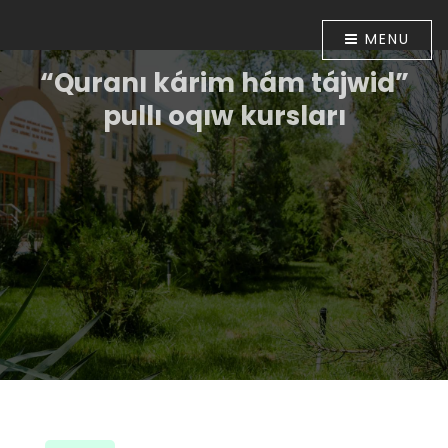
MENU
“Quranı kárim hám tájwid”
pullı oqıw kursları
Ózbekstan Respublikası Prezidentiniń “Diniy-
aǵartıwshılıq tarawınıń jumısın túpkilikli jetilistiriw
ilajları haqqında”ǵı 2018-jıl 16-apreldegi PP-5416-sanlı
Pármanı menen tastıyıqlanǵan ilajlar
Baǵdarlamasınıń 6-bántinde belgilengen
wazıypalardıń orınlanıwın támiyinlew maqsetinde
Ózbekstan musılmanları mákemesiniń 2018-jıl 30-
apreldegi 01A/056-sanlı buyrıǵı tastıyıqlanǵan. Usı
múnásibet penen Muhammad ibn Ahmad al-Beruniy
medresesinde 2018-jıl 10-iyunnan baslap “Quranı
kárim hám tájwid” úyretiw boyınsha pullı oqıw kursları
shólkemlestirildi.