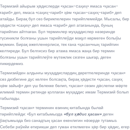
Термизий айырым ҳəдислерди «ҳасан-cаҳиҳ» ямаса «ҳасан-
ғариб» деп, ямаса «саҳиҳ-ғариб» ҳəм «ҳасан-саҳиҳ-ғариб» деп
атайды. Бирақ бул сөз бирикпелерин тәрийплемейди. Мысалы, бир
ҳəдисти «саҳиҳ» деп ямаса «ғариб» деп атағанында, буның
тарийпин айтпаған. Бул терминлер муҳаддислер нәзеринде
түсиникли болғаны ушын тарийплеўди мақул көрмеген болыўы
мүмкин. Бирақ әжепленерлиси, тек ғана «ҳасан»ның тарийпин
келтиреди. Бул белгисиз бир атама ямаса жаңа бир термин
болғаны ушын тарийплеўге мүтәжлик сезген шығар, деген
пикирдемиз.
Термизийден алдынғы муҳаддислардиң дөретпелеринде «ҳасан»
сөз дизбегине дус келген болсақта, бирақ ҳəдисти «ҳасан, саҳиҳ
ҳəм зайыф» деп үш бөлекке бөлип, «ҳасан» сөзин дəслепки мəрте
илимий термин ретинде қоллаған муҳаддис имам Термизий болып
табылады.
Термизий «ҳасан» терминин өзиниң китабында былай
тәрийплейди: «Бул китабымызда
«бул ҳəдис ҳасан»
деген
ўақтымызда биз санадтың ҳасан екенлигин нəзерде тутамыз.
Себеби рәўийи өтирикши деп гүман етилмеген ҳəр бир ҳəдис, егер