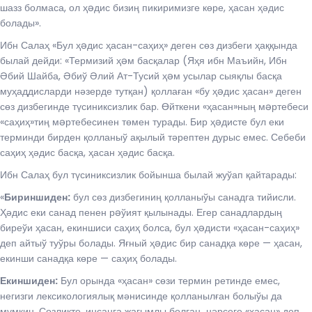
шазз болмаса, ол ҳəдис бизиң пикиримизге көре, ҳасан ҳәдис
болады».
Ибн Салаҳ «Бул ҳəдис ҳасан-саҳиҳ» деген сөз дизбеги ҳаққында
былай дейди: «Термизий ҳəм басқалар (Яҳя ибн Маъийн, Ибн
Әбий Шайба, Әбиў Әлий Ат-Тусий ҳəм усылар сыяқлы басқа
муҳаддисларди нәзерде тутқан) қоллаған «бу ҳəдис ҳасан» деген
сөз дизбегинде түсиниксизлик бар. Өйткени «ҳасан»ның мəртебеси
«саҳиҳ»тиң мəртебесинен төмен турады. Бир ҳəдисте бул еки
терминди бирден қолланыў ақылый тәрептен дурыс емес. Себеби
саҳиҳ ҳәдис басқа, ҳасан ҳәдис басқа.
Ибн Салаҳ бул түсиниксизлик бойынша былай жуўап қайтарады:
«
Бириншиден:
бул сөз дизбегиниң қолланыўы санадга тийисли.
Ҳәдис еки санад пенен рəўият қылынады. Егер санадлардың
биреўи ҳасан, екиншиси саҳиҳ болса, бул ҳəдисти «ҳасан-саҳиҳ»
деп айтыў туўры болады. Яғный ҳəдис бир санадқа көре — ҳасан,
екинши санадқа көре — саҳиҳ болады.
Екиншиден:
Бул орында «ҳасан» сөзи термин ретинде емес,
негизги лексикологиялық мәнисинде қолланылған болыўы да
мүмкин. Сөзликте, инсанға жағымлы болған нәрсеге «ҳасан» деп