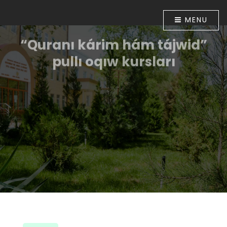
MENU
“Quranı kárim hám tájwid”
pullı oqıw kursları
Ózbekstan Respublikası Prezidentiniń “Diniy-
aǵartıwshılıq tarawınıń jumısın túpkilikli jetilistiriw
ilajları haqqında”ǵı 2018-jıl 16-apreldegi PP-5416-sanlı
Pármanı menen tastıyıqlanǵan ilajlar
Baǵdarlamasınıń 6-bántinde belgilengen
wazıypalardıń orınlanıwın támiyinlew maqsetinde
Ózbekstan musılmanları mákemesiniń 2018-jıl 30-
apreldegi 01A/056-sanlı buyrıǵı tastıyıqlanǵan. Usı
múnásibet penen Muhammad ibn Ahmad al-Beruniy
medresesinde 2018-jıl 10-iyunnan baslap “Quranı
kárim hám tájwid” úyretiw boyınsha pullı oqıw kursları
shólkemlestirildi.