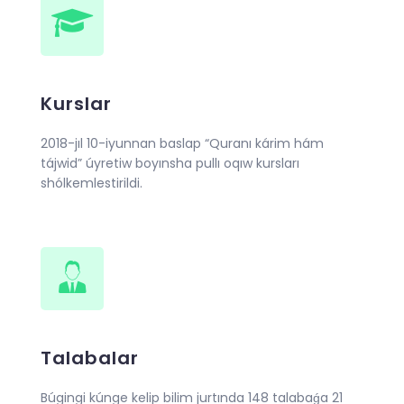
Kurslar
2018-jıl 10-iyunnan baslap “Quranı kárim hám
tájwid” úyretiw boyınsha pullı oqıw kursları
shólkemlestirildi.
Talabalar
Búgingi kúnge kelip bilim jurtında 148 talabaǵa 21