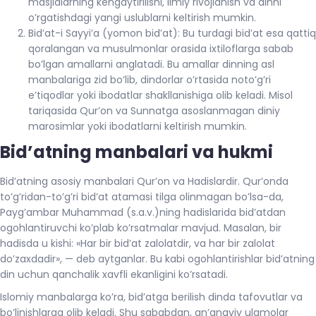
masjidlarning kengaytirilishi, ilmiy rivojlanish va dinni
o’rgatishdagi yangi uslublarni keltirish mumkin.
Bid’at-i Sayyi’a (yomon bid’at): Bu turdagi bid’at esa qattiq
qoralangan va musulmonlar orasida ixtiloflarga sabab
bo’lgan amallarni anglatadi. Bu amallar dinning asl
manbalariga zid bo’lib, dindorlar o’rtasida noto’g’ri
e’tiqodlar yoki ibodatlar shakllanishiga olib keladi. Misol
tariqasida Qur’on va Sunnatga asoslanmagan diniy
marosimlar yoki ibodatlarni keltirish mumkin.
Bid’atning manbalari va hukmi
Bid’atning asosiy manbalari Qur’on va Hadislardir. Qur’onda
to’g’ridan-to’g’ri bid’at atamasi tilga olinmagan bo’lsa-da,
Payg’ambar Muhammad (s.a.v.)ning hadislarida bid’atdan
ogohlantiruvchi ko’plab ko’rsatmalar mavjud. Masalan, bir
hadisda u kishi: «Har bir bid’at zalolatdir, va har bir zalolat
do’zaxdadir», — deb aytganlar. Bu kabi ogohlantirishlar bid’atning
din uchun qanchalik xavfli ekanligini ko’rsatadi.
Islomiy manbalarga ko’ra, bid’atga berilish dinda tafovutlar va
bo’linishlarga olib keladi. Shu sababdan, an’anaviy ulamolar