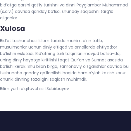
bid’atga qarshi qat’iy turishni va dinni Payg’ambar Muhammad
(s.a.v.) davrida qanday bo’lsa, shunday saqlashni targ’ib
qilganlar.
Xulosa
Bid’at tushunchasi Islom tarixida muhim o’rin tutib,
musulmonlar uchun diniy e’tiqod va amallarda ehtiyotkor
bo’lishni eslatadi. Bid’atning turli talqinlari mavjud bo’lsa-da,
uning diniy hayotga kiritilishi faqat Qur’on va Sunnat asosida
bo’lishi kerak. Shu bilan birga, zamonaviy o’zgarishlar davrida bu
tushuncha qanday qo’llanilishi haqida ham o’ylab ko’rish zarur,
chunki dinning tozaligini saqlash muhimdir.
Bilim yurti o’qituvchisi I.Sabirbayev