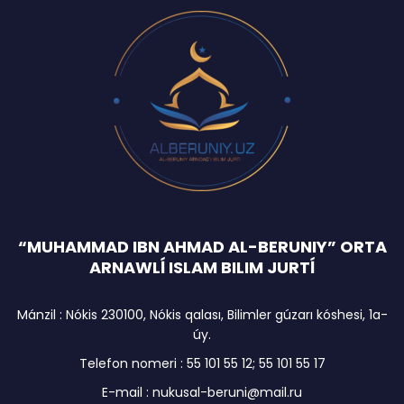
“MUHAMMAD IBN AHMAD AL-BERUNIY” ORTA
ARNAWLĺ ISLAM BILIM JURTĺ
Mánzil : Nókis 230100, Nókis qalası, Bilimler gúzarı kóshesi, 1a-
úy.
Telefon nomeri : 55 101 55 12; 55 101 55 17
E-mail : nukusal-beruni@mail.ru