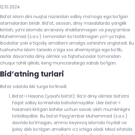
12.10.2024
Bid’at islom dini nuqtai nazaridan salbiy ma’noga ega bo’lgan
atamalardan biridir. Bid’at, asosan, diniy masalalarda yangilik
kiritish, ya’ni Islomda an’anaviy shakllanmagan va payg’ambar
Muhammad (s.a.v.) tomonidan ko’rsatilmagan yo’l-yo’riqlar,
ibodatlar yoki e’tiqodiy amallarni amalga oshirishni anglatadi. Bu
tushuncha Islom tarixida o’ziga xos ahamiyatga ega bo’lib,
asrlar davomida diniy olimlar va fiqhshunoslar tomonidan
chuqur tahlil qilinib, keng munozaralarga sabab bo’lgan.
Bid’atning turlari
Bid’at odatda ikki turga bo’linadi:
Bid’at-i Hasana (yaxshi bid’at): Ba’zi diniy olimlar bid’atni
faqat salbiy ko’rinishda baholamaydilar. Ular bid’at-i
hasanani kiritgan kishilar uchun savob olish mumkinligini
ta’kidlaydilar. Bu bid’at Payg’ambar Muhammad (s.a.v.)
davrida bo’lmagan, ammo keyinroq Islomda foydali va
ijobiy deb ko’rilgan amallarni o’z ichiga oladi. Misol sifatida