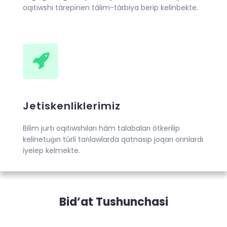
oqıtıwshı tárepinen tálim-tárbiya berip kelinbekte.
Jetiskenliklerimiz
Bilim jurtı oqıtıwshıları hám talabaları ótkerilip
kelinetuǵın túrli taǹlawlarda qatnasıp joqarı orınlardı
iyelep kelmekte.
Bid’at Tushunchasi