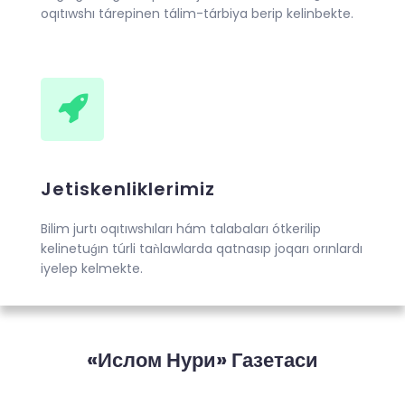
oqıtıwshı tárepinen tálim-tárbiya berip kelinbekte.
Jetiskenliklerimiz
Bilim jurtı oqıtıwshıları hám talabaları ótkerilip
kelinetuǵın túrli taǹlawlarda qatnasıp joqarı orınlardı
iyelep kelmekte.
«Ислом Нури» Газетаси