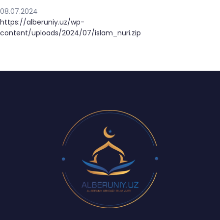
08.07.2024
https://alberuniy.uz/wp-
content/uploads/2024/07/islam_nuri.zip