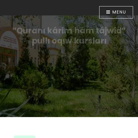
MENU
“Quranı kárim hám tájwid”
pullı oqıw kursları