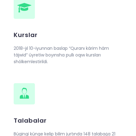
Kurslar
2018-jıl 10-iyunnan baslap “Quranı kárim hám
tájwid” úyretiw boyınsha pullı oqıw kursları
shólkemlestirildi.
Talabalar
Búgingi kúnge kelip bilim jurtında 148 talabaǵa 21