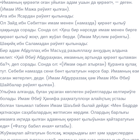
«Имамның қирәәти оған уйыған адам ушын да қирәәт», — деген.
(Имам Ибн Мажа рәўият қылған).
Ата ибн Ясардан рәўият қылынады:
Ол Зайд ибн Сәбиттан имам менен (намазда) қирәәт қылыў
ҳаққында сорады. Сонда ол: «Ҳеш бир нәрседе имам менен бирге
қирәәт қылыў жоқ», деп жуўап берди. (Имам Муслим рәўияты).
Шәқийқ ибн Саламадан рәўият қылынады:
Бир адам Абдуллаҳ ибн Масъуд разыяллаҳу анҳудың алдына
келип: «Ҳәй Әбиў Абдураҳман, имамның артында қирәәт қыламан
ба?», деп сорады. Сонда ол: «(Имам оқып атырған) Қуранға қулақ
тут. Себеби намазда сени бәнт қылатуғын нәрсе бар. Имамның өзи
саған жетерли», деди. (Имам Абдурраззақ ҳәм Имам Ибн Әбиў
Шайбалар рәўият қылған).
Улыўма алғанда, буған уқсаған көплеген рәўиятларды келтириўге
болады. Имам Әбиў Ҳанифа раҳматуллоҳи алайҳтың устазы
болған танымал табеин Имам Шаъбий былай дейди: «Мен Бәдрде
қатнасқан саҳабалардың жетписин көрдим. Олардың барлығы
имамға иқтида қылған адамның қирәәт қылыўынан қайтаратуғын
еди» («Фатҳу бабил иная» китабы).
Жуўмақлап айтатуғын болсақ, жоқарыдағы аят ҳәм ҳәдислерден
анық көринип турғанындай, имамның артында иқтида қылыўшылар