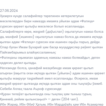
27.06.2024
Ҳәзирги күнде салафийлер тәрепинен көтерилетуғын
мәселелерден бири намазда имамға уйыған адам «Фатиҳа»
сүресин қирәәт қылыўы мәселеси болып есапланады.
Салафийлерге көре, жәҳрий (даўыслап) оқылатуғын намаз болса
да, махфий (ишинен) оқылатуғын намаз болса да имамға иқтида
қылған адам «Фатиҳа» сүресин өзи ишинен оқыўы парыз, дейди.
Олар буған Имам Бухарий ҳәм басқа муҳаддислер рәўият қылған
Пайғамбарымыз алайҳиссаламның:
«Фатиҳаны оқымаған адамның намазы намаз болмайды», деген
ҳәдисин дәлил қылады.
Негизинде болса, ҳанафий мәзҳәбинде имам қирәәт қылып
атырған ўақытта оған иқтида қылған (уйыған) адам ишинен қирәәт
қылыўы макруҳи таҳриймий әмел есапланады. Әсиресе, имам
жәҳрий қирәәт қылғанда иқтида қылған адам оны тыңлаўы ўәжиб.
Себеби Аллаҳ таала Аъроф сүресинде:
«Қуран тилаўат қылынғанда оны тыңлаң ҳәм тыныш турың.
Қәнекей, рейим қылынсаңыз!» — деген (204-аят).
Ибн Жәрир, Ибн Әбиў Ҳатым, Ибн Мардаўайҳ ҳәм Ибн Асакирлер