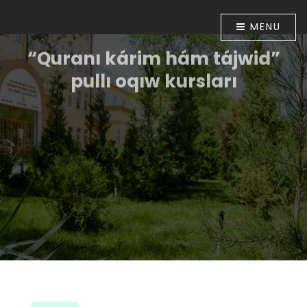
MENU
“Quranı kárim hám tájwid”
pullı oqıw kursları
Ózbekstan Respublikası Prezidentiniń “Diniy-
aǵartıwshılıq tarawınıń jumısın túpkilikli jetilistiriw
ilajları haqqında”ǵı 2018-jıl 16-apreldegi PP-5416-sanlı
Pármanı menen tastıyıqlanǵan ilajlar
Baǵdarlamasınıń 6-bántinde belgilengen
wazıypalardıń orınlanıwın támiyinlew maqsetinde
Ózbekstan musılmanları mákemesiniń 2018-jıl 30-
apreldegi 01A/056-sanlı buyrıǵı tastıyıqlanǵan. Usı
múnásibet penen Muhammad ibn Ahmad al-Beruniy
medresesinde 2018-jıl 10-iyunnan baslap “Quranı
kárim hám tájwid” úyretiw boyınsha pullı oqıw kursları
shólkemlestirildi.