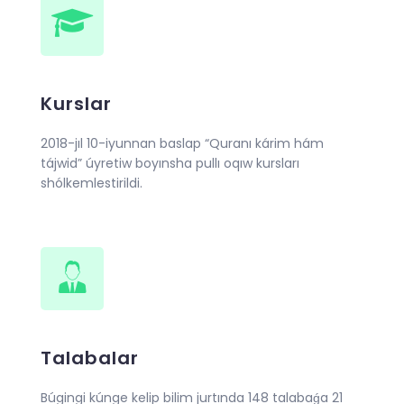
Kurslar
2018-jıl 10-iyunnan baslap “Quranı kárim hám
tájwid” úyretiw boyınsha pullı oqıw kursları
shólkemlestirildi.
Talabalar
Búgingi kúnge kelip bilim jurtında 148 talabaǵa 21