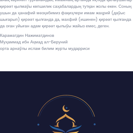
қирәәт қылмаўы көпшилик саҳабалардың тутқан жолы екен. Соның
ушын да ҳанафий мәзҳәбимиз фақиҳлери имам жаҳрий (даўыс
шығарып) қирәәт қылғанда да, махфий (ишинен) қирәәт қылғанда
да оған уйыған адам қирәәт қылыўы жайыз емес, деген.
Караматдин Нажиматдинов
Муҳаммад ибн Аҳмад ал-Беруний
орта арнаўлы ислам билим журты мударриси