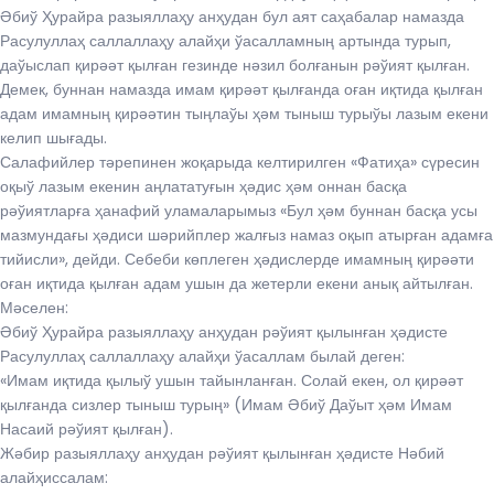
Әбиў Ҳурайра разыяллаҳу анҳудан бул аят саҳабалар намазда
Расулуллаҳ саллаллаҳу алайҳи ўасалламның артында турып,
даўыслап қирәәт қылған гезинде нәзил болғанын рәўият қылған.
Демек, буннан намазда имам қирәәт қылғанда оған иқтида қылған
адам имамның қирәәтин тыңлаўы ҳәм тыныш турыўы лазым екени
келип шығады.
Салафийлер тәрепинен жоқарыда келтирилген «Фатиҳа» сүресин
оқыў лазым екенин аңлататуғын ҳәдис ҳәм оннан басқа
рәўиятларға ҳанафий уламаларымыз «Бул ҳәм буннан басқа усы
мазмундағы ҳәдиси шәрийплер жалғыз намаз оқып атырған адамға
тийисли», дейди. Себеби көплеген ҳәдислерде имамның қирәәти
оған иқтида қылған адам ушын да жетерли екени анық айтылған.
Мәселен:
Әбиў Ҳурайра разыяллаҳу анҳудан рәўият қылынған ҳәдисте
Расулуллаҳ саллаллаҳу алайҳи ўасаллам былай деген:
«Имам иқтида қылыў ушын тайынланған. Солай екен, ол қирәәт
қылғанда сизлер тыныш турың» (Имам Әбиў Даўыт ҳәм Имам
Насаий рәўият қылған).
Жәбир разыяллаҳу анҳудан рәўият қылынған ҳәдисте Нәбий
алайҳиссалам: