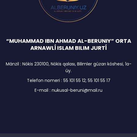
“MUHAMMAD IBN AHMAD AL-BERUNIY” ORTA
ARNAWLĺ ISLAM BILIM JURTĺ
Mánzil : Nókis 230100, Nókis qalası, Bilimler gúzarı kóshesi, 1a-
úy.
Telefon nomeri : 55 101 55 12; 55 101 55 17
E-mail : nukusal-beruni@mail.ru