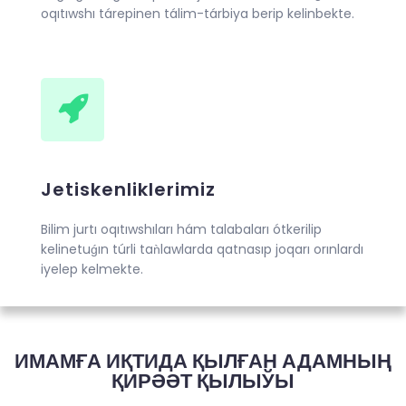
oqıtıwshı tárepinen tálim-tárbiya berip kelinbekte.
Jetiskenliklerimiz
Bilim jurtı oqıtıwshıları hám talabaları ótkerilip
kelinetuǵın túrli taǹlawlarda qatnasıp joqarı orınlardı
iyelep kelmekte.
ИМАМҒА ИҚТИДА ҚЫЛҒАН АДАМНЫҢ
ҚИРӘӘТ ҚЫЛЫЎЫ