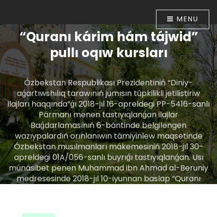
MENU
“Quranı kárim hám tájwid”
pullı oqıw kursları
Ózbekstan Respublikası Prezidentiniń “Diniy-
aǵartıwshılıq tarawınıń jumısın túpkilikli jetilistiriw
ilajları haqqında”ǵı 2018-jıl 16-apreldegi PP-5416-sanlı
Pármanı menen tastıyıqlanǵan ilajlar
Baǵdarlamasınıń 6-bántinde belgilengen
wazıypalardıń orınlanıwın támiyinlew maqsetinde
Ózbekstan musılmanları mákemesiniń 2018-jıl 30-
apreldegi 01A/056-sanlı buyrıǵı tastıyıqlanǵan. Usı
múnásibet penen Muhammad ibn Ahmad al-Beruniy
medresesinde 2018-jıl 10-iyunnan baslap “Quranı
kárim hám tájwid” úyretiw boyınsha pullı oqıw kursları
shólkemlestirildi.