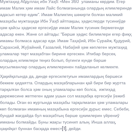
Мужтаҳид Абдуллаҳ ибн Ўаҳб: «Мен 360 уламаны көрдим. Егер
имам Малик ҳәм имам Лайс болмағанында олардың илимлеринде
адасып кетер едим”. Имам Маликтиң шәкирти болған маликий
мазҳабы мужтаҳиди Ибн Ўаҳб айтпақшы, ҳәдислерди түсиниўде
ҳәм қайсы ҳәдиске ергесиўде имам Малик түсиник бермегенде
адасар екен. Және ол айтады: “Бәрше ҳәдис билимлери егер фиқҳ
имамы болмаса адасар еди. Имам Таҳаўий, Ибн Сурайж, Қудурий,
Сарахсий, Жуўайний, Ғаззалий, Набаўий ҳәм көплеген мужтаҳид
уламалар төрт мазҳабтан бирине ергескен. Итибар берсек,
олардың илимлери теңиз болып, бүгинги күнде бәрше
мусылманлар олардың илимлеринен пайдаланып келмекте.
Ҳақийқатында да, динде ергесилетуғын имамлардың бәршеси
беккем ҳидаятта. Олардың мазҳабларынан қай бири бир журтта
тарқалған болса ҳәм оның уламалары көп болса, ижтиҳад
дәрежесине жетпеген адам ушын сол мазҳабқа ергесиўи ўәжиб
болады. Оған өз журтында мазҳабы тарқалмаған ҳәм уламалары
көп болмаған имамның мазҳабына ергесиўи дурыс емес. Себеби,
бундай жағдайда бул мазҳабтың бәрше ҳүкимлерин үйрениў
имканы болмайды. Буны жақсы түсинип алың. Инша аллаҳ,
ҳақийқат буннан басқада емес»
[1]
, дейди.