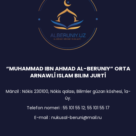
“MUHAMMAD IBN AHMAD AL-BERUNIY” ORTA
ARNAWLĺ ISLAM BILIM JURTĺ
Mánzil : Nókis 230100, Nókis qalası, Bilimler gúzarı kóshesi, 1a-
úy.
Telefon nomeri : 55 101 55 12; 55 101 55 17
E-mail : nukusal-beruni@mail.ru