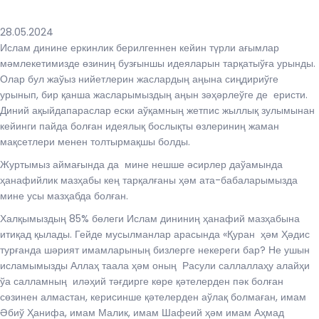
28.05.2024
Ислам динине еркинлик берилгеннен кейин түрли ағымлар
мәмлекетимизде өзиниң бузғыншы идеяларын тарқатыўға урынды.
Олар бул жаўыз нийетлерин жаслардың аңына сиңдириўге
урынып, бир қанша жасларымыздың аңын зәҳәрлеўге де еристи.
Диний ақыйдапараслар ески аўқамның жетпис жыллық зулымынан
кейинги пайда болған идеялық бослықты өзлериниң жаман
мақсетлери менен толтырмақшы болды.
Журтымыз аймағында да мине нешше әсирлер даўамында
ҳанафийлик мазҳабы кең тарқалғаны ҳәм ата-бабаларымызда
мине усы мазҳабда болған.
Халқымыздың 85% бөлеги Ислам дининиң ҳанафий мазҳабына
итиқад қылады. Гейде мусылманлар арасында «Қуран ҳәм Ҳәдис
турғанда шәрият имамларының бизлерге некереги бар? Не ушын
исламымызды Аллаҳ таала ҳәм оның Расули саллаллаҳу алайҳи
ўа салламның иләҳий тәғдирге көре қәтелерден пәк болған
сөзинен алмастан, керисинше қәтелерден аўлақ болмаған, имам
Әбиў Ҳанифа, имам Малик, имам Шафеий ҳәм имам Аҳмад