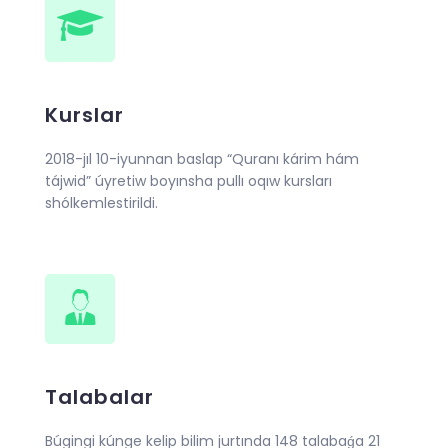
Kurslar
2018-jıl 10-iyunnan baslap “Quranı kárim hám
tájwid” úyretiw boyınsha pullı oqıw kursları
shólkemlestirildi.
Talabalar
Búgingi kúnge kelip bilim jurtında 148 talabaǵa 21