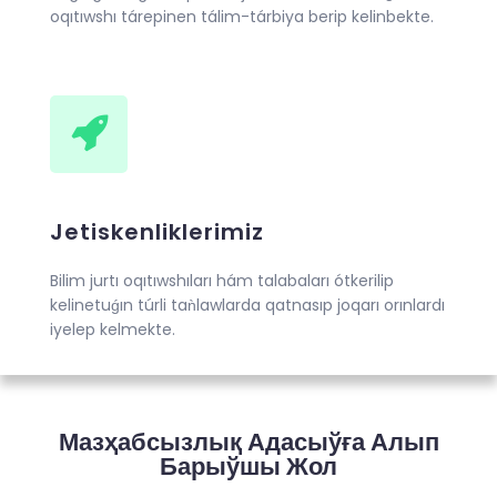
oqıtıwshı tárepinen tálim-tárbiya berip kelinbekte.
Jetiskenliklerimiz
Bilim jurtı oqıtıwshıları hám talabaları ótkerilip
kelinetuǵın túrli taǹlawlarda qatnasıp joqarı orınlardı
iyelep kelmekte.
Мазҳабсызлық Адасыўға Алып
Барыўшы Жол