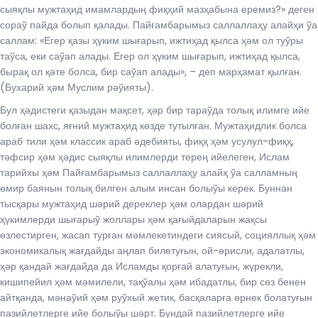
сыяқлы мужтаҳид имамлардың фиқҳий мазҳабына еремиз?» деген
сораў пайда болып қалады. Пайғамбарымыз саллаллаҳу алайҳи ўа
саллам: «Егер қазы ҳүким шығарып, ижтиҳад қылса ҳәм ол туўры
таўса, еки саўап алады. Егер ол ҳүким шығарып, ижтиҳад қылса,
бырақ ол қәте болса, бир саўап алады», – деп марҳамат қылған.
(Бухарий ҳәм Муслим рәўияты).
Бул ҳәдистеги қазыдан мақсет, ҳәр бир тараўда толық илимге ийе
болған шахс, яғний мужтаҳид көзде тутылған. Мужтаҳидлик болса
араб тили ҳәм классик араб әдебияты, фиқҳ ҳәм усулул-фиқҳ,
тәфсир ҳәм ҳәдис сыяқлы илимлерди терең ийелеген, Ислам
тарийхы ҳәм Пайғамбарымыз саллаллаҳу алайҳ ўа салламның
өмир баянын толық билген алым инсан болыўы керек. Буннан
тысқары мужтаҳид шәрий дереклер ҳәм олардан шәрий
ҳүкимлерди шығарыў жоллары ҳәм қағыйдаларын жақсы
ѳзлестирген, жасап турған мәмлекетиндеги сиясый, социяллық ҳәм
экономикалық жағдайды аңлап билетуғын, ой-өрисли, адалатлы,
ҳәр қандай жағдайда да Исламды қорғай алатуғын, жүрекли,
кишипейил ҳәм мәмилели, тақўалы ҳәм ибадатлы, бир сөз бенен
айтқанда, мәнаўий ҳәм руўхый жетик, басқаларға өрнек болатуғын
пазийлетлерге ийе болыўы шәрт. Бундай пазийлетлерге ийе