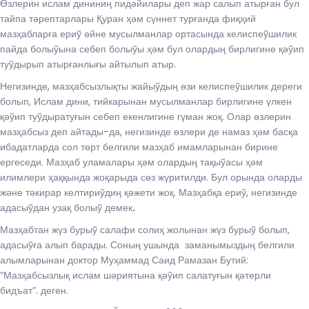
Өзлерин ислам дининиң пидәйилары деп жар салып атырған бул
тайпа тәрептарлары Қуран ҳәм сүннет турғанда фиқҳий
мазҳабларға ериў әйне мусылманлар ортасында келиспеўшилик
пайда болыўына себеп болыўы ҳәм бул олардың бирлигине қәўип
туўдырып атырғанлығы айтылып атыр.
Негизинде, мазҳабсызлықты жайыўдың өзи келиспеўшилик дереги
болып, Ислам дини, тийкарынан мусылманлар бирлигине үлкен
қәўип туўдыратуғын себеп екенлигине гүман жоқ. Олар өзлерин
мазҳабсыз деп айтады-да, негизинде өзлери де намаз ҳәм басқа
ибадатларда сол төрт белгили мазҳаб имамларынан бирине
ергеседи. Мазҳаб уламалары ҳәм олардың тақыўасы ҳәм
илимлери ҳаққында жоқарыда сөз жүритилди. Бул орында оларды
және тәкирар келтириўдиң қәжети жоқ. Мазҳабқа ериў, негизинде
адасыўдан узақ болыў демек
.
Мазҳабтан жүз бурыў салафи солиҳ жолынан жүз бурыў болып,
адасыўға алып барады. Соның ушында заманымыздың белгили
алымларынан доктор Муҳаммад Саид Рамазан Бутий:
“Мазҳабсызлық ислам шәриятына қәўип салатуғын қәтерли
бидъат”. деген.