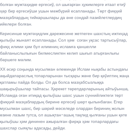
болған мужтаҳидке ергесиў, ол шығарған ҳүкимлерге итаат етиў
ҳәр бир ергесиўши ушын мәжбүрий есапланады. Төрт фиқҳий
мазҳаблардың тийкаршылары да әне сондай пазийлетлердиң
ийелери болған.
Керисинше мужтәҳидлик дәрежесине жетпеген шахстың ижтиҳад
қылыўы жынаят есапланады. Сол ҳәм соған уқсас тартысыўлар,
фиқҳ илими ҳәм бул илимниң исламға қаншелли
байланыслылығын билмесликтен келип шығып атырғанлығы
бәршеге мәлим.
ХХ әсир соңында мусылман әлеминде Ислам нықабы астындағы
ақыйдапараслық топарларынан тысқары және бир қәўиптиң жаңа
қатламы пайда болды. Ол да болса мазҳабcызлыққа
шақырыўшылар тайпасы. Ҳәрекет тәрепдарларының айтыўынша,
Исламда оған итиқад қылыўшы шахс ушын сүннийликтеги төрт
фиқҳий мазҳаблардың бирине ергесиў шәрт қылынбаған. Егер
мусылман шахс, бир шәрий мәселеде олардан бириниң жолын
өзине лазым тутса, ол ашықтан-ашық тақлид қылғаны ушын қәте
қылыўшы ҳәм дининен ажыралған фирқа ҳәм топарлардағы
шахслар сыяқлы адасады, дейди.