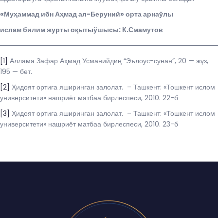
«Муҳаммад ибн Аҳмад ал-Беруний» орта арнаўлы
ислам билим журты оқытыўшысы: К.Смамутов
[1]
Аллама Зафар Аҳмад Усманийдиң “Эълоус-сунан”, 20 — жүз,
195 — бет.
[2]
Ҳидоят ортига яширинган залолат. – Ташкент: «Тошкент ислом
университети» нашриёт матбаа бирлеспеси, 2010. 22-б
[3]
Ҳидоят ортига яширинган залолат. – Ташкент: «Тошкент ислом
университети» нашриёт матбаа бирлеспеси, 2010. 23-б