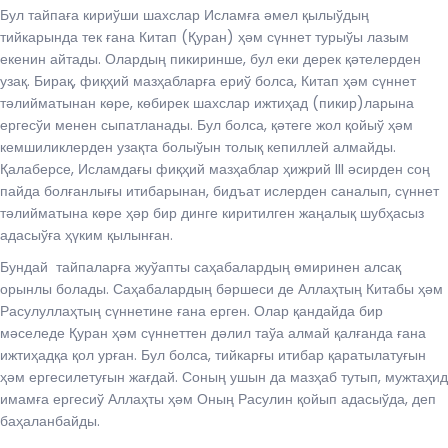
Бул тайпаға кириўши шахслар Исламға әмел қылыўдың
тийкарында тек ғана Китап (Қуран) ҳәм сүннет турыўы лазым
екенин айтады. Олардың пикиринше, бул еки дерек қәтелерден
узақ. Бирақ, фиқҳий мазҳабларға ериў болса, Китап ҳәм сүннет
тәлийматынан көре, көбирек шахслар ижтиҳад (пикир)ларына
ергесўи менен сыпатланады. Бул болса, қәтеге жол қойыў ҳәм
кемшиликлерден узақта болыўын толық кепиллей алмайды.
Қалаберсе, Исламдағы фиқҳий мазҳаблар ҳижрий III әсирден соң
пайда болғанлығы итибарынан, бидъат ислерден саналып, сүннет
тәлийматына көре ҳәр бир динге киритилген жаңалық шубҳасыз
адасыўға ҳүким қылынған.
Бундай тайпаларға жуўапты саҳабалардың өмиринен алсақ
орынлы болады. Саҳабалардың бәршеси де Аллаҳтың Китабы ҳәм
Расулуллаҳтың сүннетине ғана ерген. Олар қандайда бир
мәселеде Қуран ҳәм сүннеттен дәлил таўа алмай қалғанда ғана
ижтиҳадқа қол урған. Бул болса, тийкарғы итибар қаратылатуғын
ҳәм ергесилетуғын жағдай. Соның ушын да мазҳаб тутып, мужтаҳид
имамға ергесиў Аллаҳты ҳәм Оның Расулин қойып адасыўда, деп
баҳаланбайды.