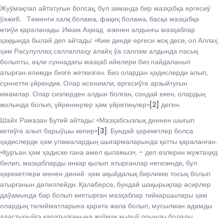
Жуўмақлап айтатуғын болсақ, бул заманда бир мазҳабқа ергесиў
ўәжиб. Төменги халқ болама, фақиҳ болама, басқа мазҳабқа
өтиўи қараланады. Имам Аҳмад өзинен алдынғы мазҳаблар
ҳаққында былай деп айтады: «Ким динде ергеси жоқ десе, ол Аллаҳ
ҳәм Расулуллаҳ саллаллаҳу алайҳ ўа саллам алдында пасық
болыпты, әҳли сүннадағы мазҳаб ийелери биз пайдаланып
атырған илимди бизге жеткизген. Биз олардан ҳәдислерди алып,
сүннетти үйрендик. Олар исенимли, ергесиўге арзыйтуғын
имамлар. Олар сизлерден алдын болған, сондай екен, олардың
жолында болып, үйрениңлер ҳәм үйретиңлер»
[2]
деген.
Шайх Рамазан Бутий айтады: «Мазҳабсызлық диннен шығып
кетиўге алып барыўшы көпир»
[3]
. Бундай ҳәрекетлер болса
ҳәдислерде ҳәм уламалардың шығармаларында қатты қараланған.
«Қуръан ҳәм ҳәдиске ғана әмел қыламыз», – деп өзлерин мужтаҳид
билип, мазҳабларды инкар қылып атырғанлар негизинде, бул
ҳәрекетлери менен диний ҳәм ақыйдалық бирликке тосық болып
атырғанын дәлиллейди. Қалаберсе, бундай шақырықлар әсирлер
даўамында бар болып киятырған мазҳаблар тийкаршылары ҳәм
олардың тәлийматларына қарата жала болып, мусылман адамды
адастырыўға қаратылғанына жуўмақ қылыў орынлы болады.