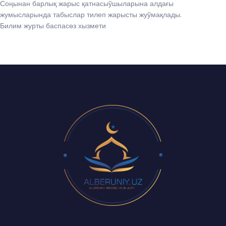
Соңынан барлық жарыс қатнасыўшыларына алдағы
жумысларында табыслар тилеп жарысты жуўмақлады.
Билим журты баспасөз хызмети