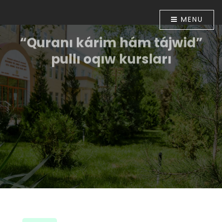
MENU
“Quranı kárim hám tájwid”
pullı oqıw kursları
Ózbekstan Respublikası Prezidentiniń “Diniy-
aǵartıwshılıq tarawınıń jumısın túpkilikli jetilistiriw
ilajları haqqında”ǵı 2018-jıl 16-apreldegi PP-5416-sanlı
Pármanı menen tastıyıqlanǵan ilajlar
Baǵdarlamasınıń 6-bántinde belgilengen
wazıypalardıń orınlanıwın támiyinlew maqsetinde
Ózbekstan musılmanları mákemesiniń 2018-jıl 30-
apreldegi 01A/056-sanlı buyrıǵı tastıyıqlanǵan. Usı
múnásibet penen Muhammad ibn Ahmad al-Beruniy
medresesinde 2018-jıl 10-iyunnan baslap “Quranı
kárim hám tájwid” úyretiw boyınsha pullı oqıw kursları
shólkemlestirildi.