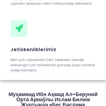
oqıtıwshı tárepinen tálim-tárbiya berip kelinbekte.
Jetiskenliklerimiz
Bilim jurtı oqıtıwshıları hám talabaları ótkerilip
kelinetuǵın túrli taǹlawlarda qatnasıp joqarı orınlardı
iyelep kelmekte.
Муҳаммад Ибн Аҳмад Ал-Беруний
Орта Арнаўлы Ислам Билим
Журтында «Бес Баслама