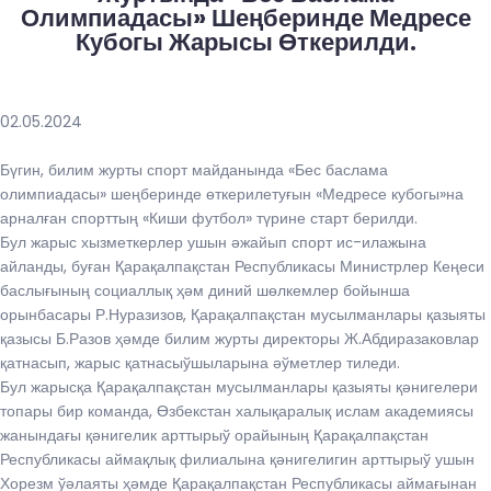
Олимпиадасы» Шеңберинде Медресе
Кубогы Жарысы Өткерилди.
02.05.2024
Бүгин, билим журты спорт майданында «Бес баслама
олимпиадасы» шеңберинде өткерилетуғын «Медресе кубогы»на
арналған спорттың «Киши футбол» түрине старт берилди.
Бул жарыс хызметкерлер ушын әжайып спорт ис-илажына
айланды, буған Қарақалпақстан Республикасы Министрлер Кеңеси
баслығының социаллық ҳәм диний шөлкемлер бойынша
орынбасары Р.Нуразизов, Қарақалпақстан мусылманлары қазыяты
қазысы Б.Разов ҳәмде билим журты директоры Ж.Абдиразаковлар
қатнасып, жарыс қатнасыўшыларына әўметлер тиледи.
Бул жарысқа Қарақалпақстан мусылманлары қазыяты қәнигелери
топары бир команда, Өзбекстан халықаралық ислам академиясы
жанындағы қәнигелик арттырыў орайының Қарақалпақстан
Республикасы аймақлық филиалына қәнигелигин арттырыў ушын
Хорезм ўәлаяты ҳәмде Қарақалпақстан Республикасы аймағынан