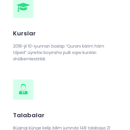
Kurslar
2018-jıl 10-iyunnan baslap “Quranı kárim hám
tájwid” úyretiw boyınsha pullı oqıw kursları
shólkemlestirildi.
Talabalar
Búgingi kúnge kelip bilim jurtında 148 talabaǵa 21