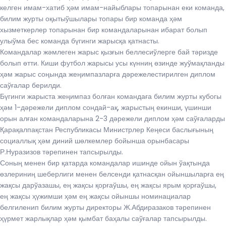
келген имам-хатиб ҳәм имам-найыблары топарынан еки команда,
билим журты оқытыўшылары топары бир команда ҳәм
хызметкерлер топарынан бир командаларынан ибарат болып
улыўма бес команда бүгинги жарысқа қатнасты.
Командалар жәмлеген жарыс қызғын беллесиўлерге бай тәризде
болып өтти. Киши футбол жарысы усы күнниң өзинде жуўмақланды
ҳәм жарыс соңында жеңимпазларға дәрежелестирилген диплом
саўғалар берилди.
Бүгинги жарыста жеңимпаз болған командаға билим журты кубогы
ҳәм 1-дәрежели диплом сондай-ақ, жарыстың екинши, үшинши
орын алған командаларына 2-3 дәрежели диплом ҳәм саўғаларды
Қарақалпақстан Республикасы Министрлер Кеңеси баслығының
социаллық ҳәм диний шөлкемлер бойынша орынбасары
Р.Нуразизов тәрепинен тапсырылды.
Соның менен бир қатарда командалар ишинде ойын ўақтында
өзлериниң шеберлиги менен белсенди қатнасқан ойыншыларға ең
жақсы дарўазашы, ең жақсы қорғаўшы, ең жақсы ярым қорғаўшы,
ең жақсы ҳүжимши ҳәм ең жақсы ойыншы номинациалар
белгиленип билим журты директоры Ж.Абдиразаков тәрепинен
ҳүрмет жарлықлар ҳәм қымбат баҳалы саўғалар тапсырылды.