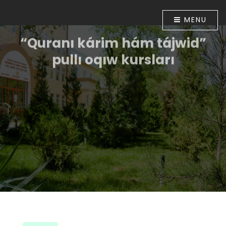
MENU
“Quranı kárim hám tájwid”
pullı oqıw kursları
Ózbekstan Respublikası Prezidentiniń “Diniy-
aǵartıwshılıq tarawınıń jumısın túpkilikli jetilistiriw
ilajları haqqında”ǵı 2018-jıl 16-apreldegi PP-5416-sanlı
Pármanı menen tastıyıqlanǵan ilajlar
Baǵdarlamasınıń 6-bántinde belgilengen
wazıypalardıń orınlanıwın támiyinlew maqsetinde
Ózbekstan musılmanları mákemesiniń 2018-jıl 30-
apreldegi 01A/056-sanlı buyrıǵı tastıyıqlanǵan. Usı
múnásibet penen Muhammad ibn Ahmad al-Beruniy
medresesinde 2018-jıl 10-iyunnan baslap “Quranı
kárim hám tájwid” úyretiw boyınsha pullı oqıw kursları
shólkemlestirildi.