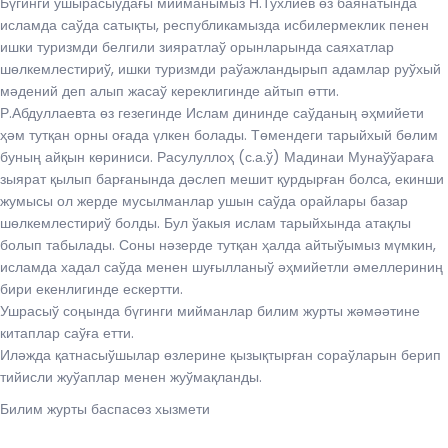
Бүгинги ушырасыўдағы мийманымыз Н.Тухлиев өз баянатында
исламда саўда сатықты, республикамызда исбилермеклик пенен
ишки туризмди белгили зияратлаў орынларында саяхатлар
шөлкемлестириў, ишки туризмди раўажландырып адамлар руўхый
мәдений деп алып жасаў кереклигинде айтып өтти.
Р.Абдуллаевта өз гезегинде Ислам дининде саўданың әҳмийети
ҳәм тутқан орны оғада үлкен болады. Төмендеги тарыйхый бөлим
буның айқын көриниси. Расулуллоҳ (с.а.ў) Мадинаи Мунаўўараға
зыярат қылып барғанында дәслеп мешит қурдырған болса, екинши
жумысы ол жерде мусылманлар ушын саўда орайлары базар
шөлкемлестириў болды. Бул ўакыя ислам тарыйхында атақлы
болып табылады. Соны нәзерде тутқан ҳалда айтыўымыз мүмкин,
исламда хадал саўда менен шуғылланыў әҳмийетли әмеллериниң
бири екенлигинде ескертти.
Ушрасыў соңында бүгинги мийманлар билим журты жәмәәтине
китаплар саўға етти.
Иләжда қатнасыўшылар өзлерине қызықтырған сораўларын берип
тийисли жуўаплар менен жуўмақланды.
Билим журты баспасөз хызмети