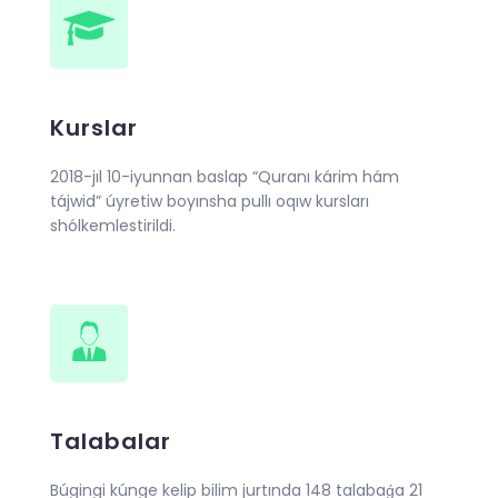
Kurslar
2018-jıl 10-iyunnan baslap “Quranı kárim hám
tájwid” úyretiw boyınsha pullı oqıw kursları
shólkemlestirildi.
Talabalar
Búgingi kúnge kelip bilim jurtında 148 talabaǵa 21