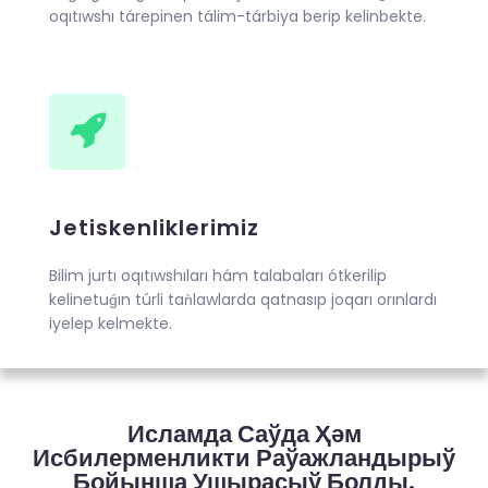
oqıtıwshı tárepinen tálim-tárbiya berip kelinbekte.
Jetiskenliklerimiz
Bilim jurtı oqıtıwshıları hám talabaları ótkerilip
kelinetuǵın túrli taǹlawlarda qatnasıp joqarı orınlardı
iyelep kelmekte.
Исламда Саўда Ҳәм
Исбилерменликти Раўажландырыў
Бойынша Ушырасыў Болды.