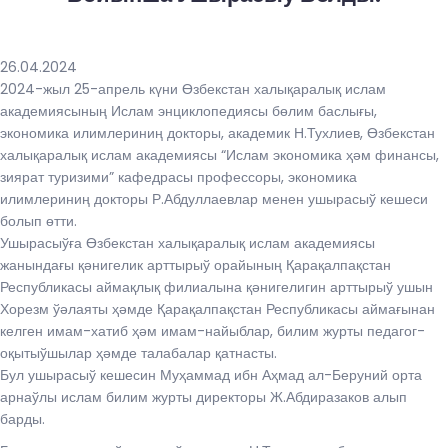
26.04.2024
2024-жыл 25-апрель күни Өзбекстан халықаралық ислам
академиясының Ислам энциклопедиясы бөлим баслығы,
экономика илимлериниң докторы, академик Н.Тухлиев, Өзбекстан
халықаралық ислам академиясы “Ислам экономика ҳәм финансы,
зиярат туризими” кафедрасы профессоры, экономика
илимлериниң докторы Р.Абдуллаевлар менен ушырасыў кешеси
болып өтти.
Ушырасыўға Өзбекстан халықаралық ислам академиясы
жанындағы қәнигелик арттырыў орайының Қарақалпақстан
Республикасы аймақлық филиалына қәнигелигин арттырыў ушын
Хорезм ўәлаяты ҳәмде Қарақалпақстан Республикасы аймағынан
келген имам-хатиб ҳәм имам-найыблар, билим журты педагог-
оқытыўшылар ҳәмде талабалар қатнасты.
Бул ушырасыў кешесин Муҳаммад ибн Аҳмад ал-Беруний орта
арнаўлы ислам билим журты директоры Ж.Абдиразаков алып
барды.