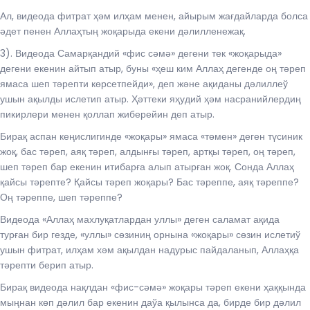
Ал, видеода фитрат ҳәм илҳам менен, айырым жағдайларда болса
әдет пенен Аллаҳтың жоқарыда екени дәлилленежақ.
3). Видеода Самарқандий «фис сәмә» дегени тек «жоқарыда»
дегени екенин айтып атыр, буны «ҳеш ким Аллаҳ дегенде оң тәреп
ямаса шеп тәрепти көрсетпейди», деп және ақиданы дәлиллеў
ушын ақылды ислетип атыр. Ҳәттеки яҳудий ҳәм насранийлердиң
пикирлери менен қоллап жиберейин деп атыр.
Бирақ аспан кеңислигинде «жоқары» ямаса «төмен» деген түсиник
жоқ, бас тәреп, аяқ тәреп, алдынғы тәреп, артқы тәреп, оң тәреп,
шеп тәреп бар екенин итибарға алып атырған жоқ. Сонда Аллаҳ
қайсы тәрепте? Қайсы тәреп жоқары? Бас тәреппе, аяқ тәреппе?
Оң тәреппе, шеп тәреппе?
Видеода «Аллаҳ махлуқатлардан уллы» деген саламат ақида
турған бир гезде, «уллы» сөзиниң орнына «жоқары» сөзин ислетиў
ушын фитрат, илҳам хәм ақылдан надурыс пайдаланып, Аллаҳқа
тәрепти берип атыр.
Бирақ видеода нақлдан «фис-сәмә» жоқары тәреп екени ҳаққында
мыңнан көп дәлил бар екенин даўа қылынса да, бирде бир дәлил