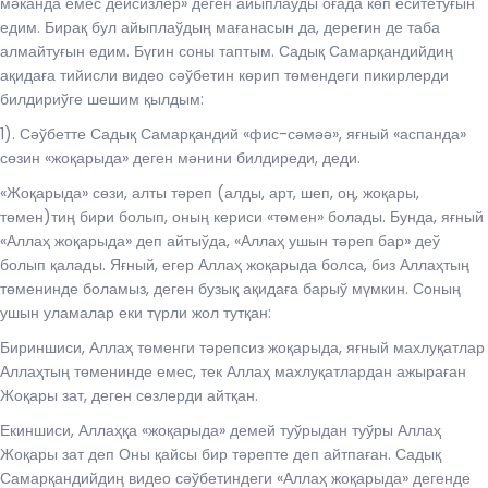
мәканда емес дейсизлер» деген айыплаўды оғада көп еситетуғын
едим. Бирақ бул айыплаўдың мағанасын да, дерегин де таба
алмайтуғын едим. Бүгин соны таптым. Садық Самарқандийдиң
ақидаға тийисли видео сәўбетин көрип төмендеги пикирлерди
билдириўге шешим қылдым:
1). Сәўбетте Садық Самарқандий «фис-сәмәә», яғный «аспанда»
сөзин «жоқарыда» деген мәнини билдиреди, деди.
«Жоқарыда» сөзи, алты тәреп (алды, арт, шеп, оң, жоқары,
төмен)тиң бири болып, оның кериси «төмен» болады. Бунда, яғный
«Аллаҳ жоқарыда» деп айтыўда, «Аллаҳ ушын тәреп бар» деў
болып қалады. Яғный, егер Аллаҳ жоқарыда болса, биз Аллаҳтың
төменинде боламыз, деген бузық ақидаға барыў мүмкин. Соның
ушын уламалар еки түрли жол тутқан:
Бириншиси, Аллаҳ төменги тәрепсиз жоқарыда, яғный махлуқатлар
Аллаҳтың төменинде емес, тек Аллаҳ махлуқатлардан ажыраған
Жоқары зат, деген сөзлерди айтқан.
Екиншиси, Аллаҳқа «жоқарыда» демей туўрыдан туўры Аллаҳ
Жоқары зат деп Оны қайсы бир тәрепте деп айтпаған. Садық
Самарқандийдиң видео сәўбетиндеги «Аллаҳ жоқарыда» дегенде