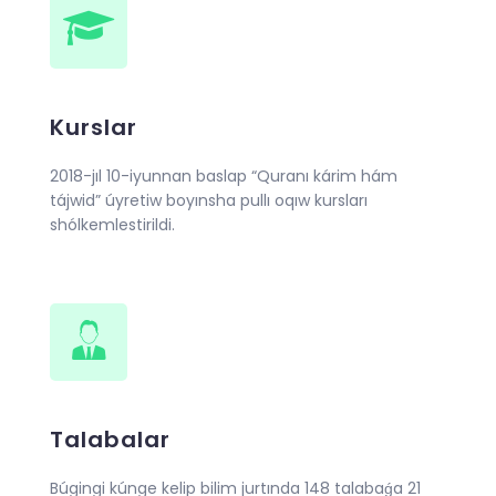
Kurslar
2018-jıl 10-iyunnan baslap “Quranı kárim hám
tájwid” úyretiw boyınsha pullı oqıw kursları
shólkemlestirildi.
Talabalar
Búgingi kúnge kelip bilim jurtında 148 talabaǵa 21