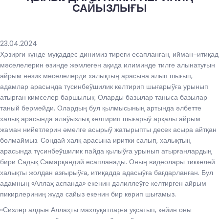
САЙЫЗЛЫҒЫ
23.04.2024
Ҳәзирги күнде муқаддес динимиз тиреги есапланған, ийман-итиқад
мәселелерин өзинде жәмлеген ақида илиминде тилге алынатуғын
айрым нәзик мәселелерди халықтың арасына алып шығып,
адамлар арасында түсинбеўшилик келтирип шығарыўға урынып
атырған кимселер баршылық. Оларды базылар таныса базылар
таный бермейди. Олардың бул қылмысының артында әлбетте
халық арасында алаўызлық келтирип шығарыў арқалы айрым
жаман нийетлерин әмелге асырыў жатырыпты десек асыра айтқан
болмаймыз. Сондай халқ арасына иритки салып, халықтың
арасында түсинбеўшилик пайда қылыўға урынып атырғанлардың
бири Садық Самарқандий есапланады. Оның видеолары тиккелей
халықты жолдан азғырыўға, итиқадда адасыўға бағдарланған. Бул
адамның «Аллаҳ аспанда» екенин дәлиллеўге келтирген айрым
пикирлериниң жүдә сайыз екенин бир көрип шығамыз.
«Сизлер алдын Аллаҳты махлуқатларға уқсатып, кейин оны