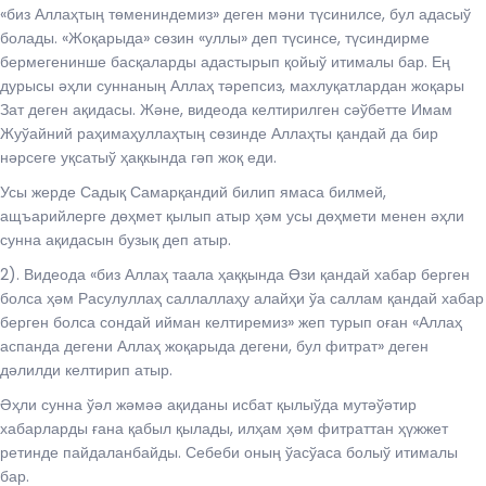
«биз Аллаҳтың төмениндемиз» деген мәни түсинилсе, бул адасыў
болады. «Жоқарыда» сөзин «уллы» деп түсинсе, түсиндирме
бермегенинше басқаларды адастырып қойыў итималы бар. Ең
дурысы әҳли суннаның Аллаҳ тәрепсиз, махлуқатлардан жоқары
Зат деген ақидасы. Және, видеода келтирилген сәўбетте Имам
Жуўайний раҳимаҳуллаҳтың сөзинде Аллаҳты қандай да бир
нәрсеге уқсатыў ҳақкында гәп жоқ еди.
Усы жерде Садық Самарқандий билип ямаса билмей,
ащъарийлерге дөҳмет қылып атыр ҳәм усы дөҳмети менен әҳли
сунна ақидасын бузық деп атыр.
2). Видеода «биз Аллаҳ таала ҳаққында Өзи қандай хабар берген
болса ҳәм Расулуллаҳ саллаллаҳу алайҳи ўа саллам қандай хабар
берген болса сондай ийман келтиремиз» жеп турып оған «Аллаҳ
аспанда дегени Аллаҳ жоқарыда дегени, бул фитрат» деген
дәлилди келтирип атыр.
Әҳли сунна ўәл жәмәә ақиданы исбат қылыўда мутәўәтир
хабарларды ғана қабыл қылады, илҳам ҳәм фитраттан ҳүжжет
ретинде пайдаланбайды. Себеби оның ўасўаса болыў итималы
бар.