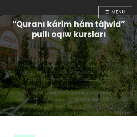
MENU
“Quranı kárim hám tájwid”
pullı oqıw kursları
Ózbekstan Respublikası Prezidentiniń “Diniy-
aǵartıwshılıq tarawınıń jumısın túpkilikli jetilistiriw
ilajları haqqında”ǵı 2018-jıl 16-apreldegi PP-5416-sanlı
Pármanı menen tastıyıqlanǵan ilajlar
Baǵdarlamasınıń 6-bántinde belgilengen
wazıypalardıń orınlanıwın támiyinlew maqsetinde
Ózbekstan musılmanları mákemesiniń 2018-jıl 30-
apreldegi 01A/056-sanlı buyrıǵı tastıyıqlanǵan. Usı
múnásibet penen Muhammad ibn Ahmad al-Beruniy
medresesinde 2018-jıl 10-iyunnan baslap “Quranı
kárim hám tájwid” úyretiw boyınsha pullı oqıw kursları
shólkemlestirildi.