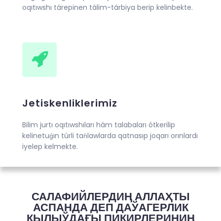
oqıtıwshı tárepinen tálim-tárbiya berip kelinbekte.
Jetiskenliklerimiz
Bilim jurtı oqıtıwshıları hám talabaları ótkerilip
kelinetuǵın túrli taǹlawlarda qatnasıp joqarı orınlardı
iyelep kelmekte.
САЛАФИЙЛЕРДИҢ АЛЛАҲТЫ
АСПАНДА ДЕП ДАЎАГЕРЛИК
ҚЫЛЫЎДАҒЫ ПИКИРЛЕРИНИҢ