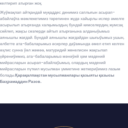
келтирип атырған жоқ.
Жуўмақлап айтқандай муқаддес динимиз саплығын асырап-
абайлаўға мәмлекетимиз тәрепинен жүдә хайырлы ислер әмелге
асырылып атырғанда халқымыздың бундай кимселердиң жумсақ
сөйлеп, жақсы сөзлерди айтып атырғанына алданыўымыз
аянышлы жағдай. Бундай аянышлы жағдайдан шығыўымыз ушын,
әлбетте ата-бабаларымыз әсирлер даўамында әмел етип келген
әҳлис сунна ўәл жәмәә, матуридий жөнелисин жақсылап
үйрениўимиз, ата-бабаларымыз мәнәўий ҳәм мәдений
мийрасларын асырап-абайлаўымыз, олардың мәдений
мийрасларын пүткил мусылман үмметине жеткериўимиз лазым
болады.
Қарақалпақстан мусылманлары қазыяты қазысы
Баҳрамаддин Разов.