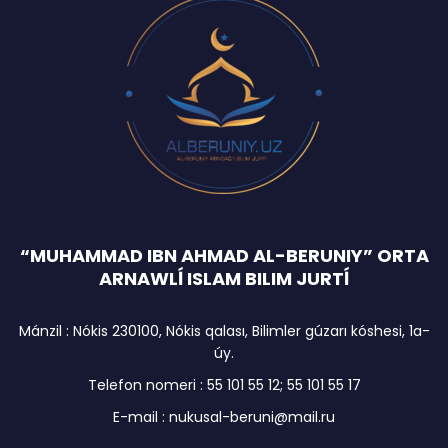
“MUHAMMAD IBN AHMAD AL-BERUNIY” ORTA
ARNAWLĺ ISLAM BILIM JURTĺ
Mánzil : Nókis 230100, Nókis qalası, Bilimler gúzarı kóshesi, 1a-
úy.
Telefon nomeri : 55 101 55 12; 55 101 55 17
E-mail : nukusal-beruni@mail.ru