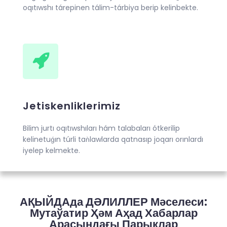
oqıtıwshı tárepinen tálim-tárbiya berip kelinbekte.
Jetiskenliklerimiz
Bilim jurtı oqıtıwshıları hám talabaları ótkerilip
kelinetuǵın túrli taǹlawlarda qatnasıp joqarı orınlardı
iyelep kelmekte.
АҚЫЙДАда ДӘЛИЛЛЕР Мәселеси:
Мутаўатир Ҳәм Аҳад Хабарлар
Арасындағы Парықлар