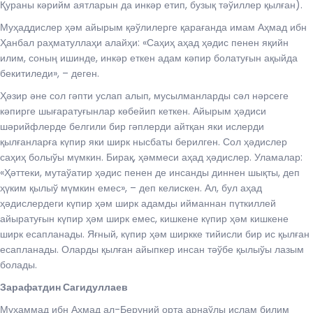
Қураны кәрийм аятларын да инкәр етип, бузық тәўиллер қылған).
Муҳаддислер ҳәм айырым қәўлилерге қарағанда имам Аҳмад ибн
Ҳанбал раҳматуллаҳи алайҳи: «Саҳиҳ аҳад ҳәдис пенен яқийн
илим, соның ишинде, инкәр еткен адам кәпир болатуғын ақыйда
бекитиледи», – деген.
Ҳәзир әне сол гәпти услап алып, мусылманларды сәл нәрсеге
кәпирге шығаратуғынлар көбейип кеткен. Айырым ҳәдиси
шәрийфлерде белгили бир гәплерди айтқан яки ислерди
қылғанларға күпир яки ширк нысбаты берилген. Сол ҳәдислер
саҳиҳ болыўы мүмкин. Бирақ, ҳәммеси аҳад ҳәдислер. Уламалар:
«Ҳәттеки, мутаўатир ҳәдис пенен де инсанды диннен шықты, деп
ҳүким қылыў мүмкин емес», – деп келискен. Ал, бул аҳад
ҳәдислердеги күпир ҳәм ширк адамды ийманнан пүткиллей
айыратуғын күпир ҳәм ширк емес, кишкене күпир ҳәм кишкене
ширк есапланады. Яғный, күпир ҳәм ширкке тийисли бир ис қылған
есапланады. Оларды қылған айыпкер инсан тәўбе қылыўы лазым
болады.
Зарафатдин Сагидуллаев
Муҳаммад ибн Аҳмад ал-Беруний орта арнаўлы ислам билим