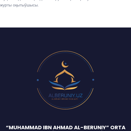
журты оқытыўшысы.
“MUHAMMAD IBN AHMAD AL-BERUNIY” ORTA