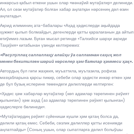
инкәрсыз қабыл еткени ушын олар «мәнаўий мутаўатир» делинеди.
Ал, ол сөзи мутаўатир болған хабар аңлатқан нәрсениң дәл өзин
аңлатады».
Ақоид илиминиң ата-бабалары «Аҳад ҳәдислерди ақыйдада
ҳүжжет қылып болмайды», дегенлерди қатты қаралағанын да айтып
өтиўимиз лазым. Буған мысал ретинде «Талхийси шарҳи ақоиди
Таҳаўия» китабынан үзинди келтиремиз:
«Расулуллаҳ саллаллаҳу алайҳи ўа салламнан саҳиҳ жол
менен бекитилген шәрий нәрселер ҳәм баянлар ҳәммеси ҳақ».
Автордың бул гәпи жаҳмия, муъаттила, муътазила, рофиза
мәзҳабларына қарсы пикир, себеби олар ҳәдисти инкәр еткен ҳәм
де бул бузық ислерине төмендеги дәлиллерди келтирген:
«Ҳәдис ҳәм хабарлар мутаўатир (көп адамлар тәрепинен рәўият
қылынған) ҳәм аҳад (аз адамлар тәрепинен рәўият қылынған)
ҳәдислерге бөлинеди».
«Мутаўатирдиң рәўият сүйениши күшли ҳәм қатаң болса да,
дәлили қатаң емес. Себеби, сөзлик дәлиллер қатты исенимди
аңлатпайды» (Соның ушын, олар сыпатларға дәлил болыўшы