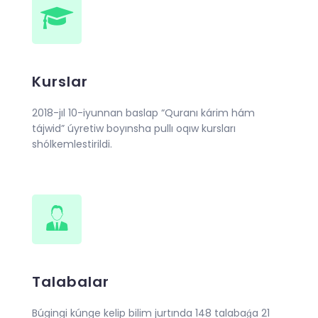
Kurslar
2018-jıl 10-iyunnan baslap “Quranı kárim hám
tájwid” úyretiw boyınsha pullı oqıw kursları
shólkemlestirildi.
Talabalar
Búgingi kúnge kelip bilim jurtında 148 talabaǵa 21