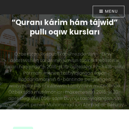
MENU
“Quranı kárim hám tájwid”
pullı oqıw kursları
Ózbekstan Respublikası Prezidentiniń “Diniy-
aǵartıwshılıq tarawınıń jumısın túpkilikli jetilistiriw
ilajları haqqında”ǵı 2018-jıl 16-apreldegi PP-5416-sanlı
Pármanı menen tastıyıqlanǵan ilajlar
Baǵdarlamasınıń 6-bántinde belgilengen
wazıypalardıń orınlanıwın támiyinlew maqsetinde
Ózbekstan musılmanları mákemesiniń 2018-jıl 30-
apreldegi 01A/056-sanlı buyrıǵı tastıyıqlanǵan. Usı
múnásibet penen Muhammad ibn Ahmad al-Beruniy
medresesinde 2018-jıl 10-iyunnan baslap “Quranı
kárim hám tájwid” úyretiw boyınsha pullı oqıw kursları
shólkemlestirildi.