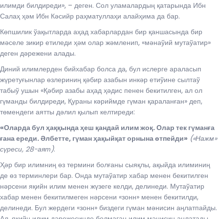
илимди билдиреди», – деген. Сол уламалардың қатарында Ибн
Салаҳ ҳәм Ибн Кәсийр раҳматуллаҳи алайҳима да бар.
Көпшилик ўақытларда аҳад хабарлардан бир қаншасында бир
мәселе зикир етиледи ҳәм олар жәмленип, «мәнаўий мутаўатир»
деген дәрежени алады.
Диний илимлерден бийхабар болса да, бул ислерге араласып
жүретуғынлар өзлериниң қәбир азабын инкәр етиўине сылтаў
табыў ушын «Қәбир азабы аҳад ҳәдис пенен бекитилген, ал ол
гүманды билдиреди, Қураны кәриймде гүман қараланған» деп,
төмендеги аятты дәлил қылып келтиреди:
«Оларда бул ҳаққында ҳеш қандай илим жоқ. Олар тек гүманға
ғана ереди. Әлбетте, гүман ҳақыйқат орнына өтпейди»
(«Нажм»
сүреси, 28-аят)
.
Ҳәр бир илимниң өз термини болғаны сыяқлы, ақыйда илиминиң
де өз терминлери бар. Онда мутаўатир хабар менен бекитилген
нәрсени яқийн илим менен жүзеге келди, делинеди. Мутаўатир
хабар менен бекитилмеген нәрсени «зонн» менен бекитилди,
делинеди. Бул жердеги «зонн» биздеги гүман мәнисин аңлатпайды.
Ал, яқийн илим дәрежесинде болмаған илим мәнисин аңлатады.