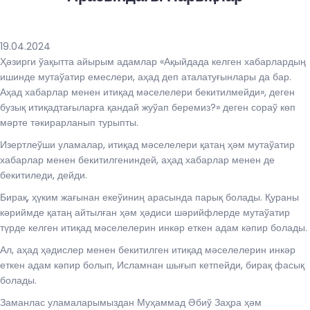
19.04.2024
Ҳәзирги ўақытта айырым адамлар «Ақыйдада келген хабарлардың
ишинде мутаўатир емеслери, аҳад деп аталатуғынлары да бар.
Аҳад хабарлар менен итиқад мәселелери бекитилмейди», деген
бузық итиқадтағыларға қандай жуўап беремиз?» деген сораў көп
мәрте тәкирарланып турыпты.
Изертлеўши уламалар, итиқад мәселелери қатаң ҳәм мутаўатир
хабарлар менен бекитилгениндей, аҳад хабарлар менен де
бекитиледи, дейди.
Бирақ, ҳүким жағынан екеўиниң арасында парық болады. Қураны
кәриймде қатаң айтылған ҳәм ҳәдиси шәрийфлерде мутаўатир
түрде келген итиқад мәселелерин инкәр еткен адам кәпир болады.
Ал, аҳад ҳәдислер менен бекитилген итиқад мәселелерин инкәр
еткен адам кәпир болып, Исламнан шығып кетпейди, бирақ фасық
болады.
Заманлас уламаларымыздан Муҳаммад Әбиў Заҳра ҳәм