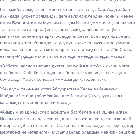
Ең әҳмийетлиси, «зонн» менен «зонн»ның парқы бар. Аҳад хабар
ақыйдада ҳүжжет болмайды, деген илимсизлердиң «зонн»ы менен
имам Бухарий, имам Муслим сыяқлы Ислам үмметиниң көпшилиги
тән алған имамлар рәўият қылған саҳиҳ ҳәдислерде рәўият
қылынған «зонн»ның парқы болады, әлбетте. Бул ҳаққында ҳәдис
илиминиң үлкен билимданы, улумул ҳәдистен мусылман үммети
ижма менен тән алған китаплар жазған танықлы алым Ибн Салаҳ
өзиниң «Муқаддима» атлы китабында төмендегилерди жазады:
«Әлбетте, дәслеп ықтыяр қылған мәзҳабымыз туўры екени маған
аян болды. Себеби, қәтеден пәк болған кимсениң «зонн»ы қәте
болмайды. Үммет болса өз ижмасында қәтеден пәк».
Және усы ҳаққында устаз Абдурраҳман Ҳасан Ҳабаннакал
Майданий өзиниң «Ал-Ақийда ал-Исламия ўа усусуҳа» атлы
китабында төмендегилерди жазады:
«Айырым аҳад ҳәдислер ақоидтың бир бөлегин өз ишине алған.
Ислам үммети оларды өзиниң алдынғы әсирлеринде ҳеш қандай
инкәрсыз қабыл етип алған. Сол себептен сол ҳәдислер мутаўатир
мәртебесине көтерилген. Мусылманлар олардың мәнисин ҳеш бир