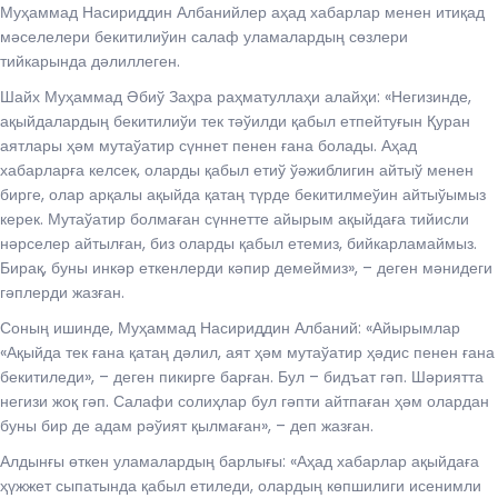
Муҳаммад Насириддин Албанийлер аҳад хабарлар менен итиқад
мәселелери бекитилиўин салаф уламалардың сөзлери
тийкарында дәлиллеген.
Шайх Муҳаммад Әбиў Заҳра раҳматуллаҳи алайҳи: «Негизинде,
ақыйдалардың бекитилиўи тек тәўилди қабыл етпейтуғын Қуран
аятлары ҳәм мутаўатир сүннет пенен ғана болады. Аҳад
хабарларға келсек, оларды қабыл етиў ўәжиблигин айтыў менен
бирге, олар арқалы ақыйда қатаң түрде бекитилмеўин айтыўымыз
керек. Мутаўатир болмаған сүннетте айырым ақыйдаға тийисли
нәрселер айтылған, биз оларды қабыл етемиз, бийкарламаймыз.
Бирақ, буны инкәр еткенлерди кәпир демеймиз», – деген мәнидеги
гәплерди жазған.
Соның ишинде, Муҳаммад Насириддин Албаний: «Айырымлар
«Ақыйда тек ғана қатаң дәлил, аят ҳәм мутаўатир ҳәдис пенен ғана
бекитиледи», – деген пикирге барған. Бул – бидъат гәп. Шәриятта
негизи жоқ гәп. Салафи солиҳлар бул гәпти айтпаған ҳәм олардан
буны бир де адам рәўият қылмаған», – деп жазған.
Алдынғы өткен уламалардың барлығы: «Аҳад хабарлар ақыйдаға
ҳүжжет сыпатында қабыл етиледи, олардың көпшилиги исенимли