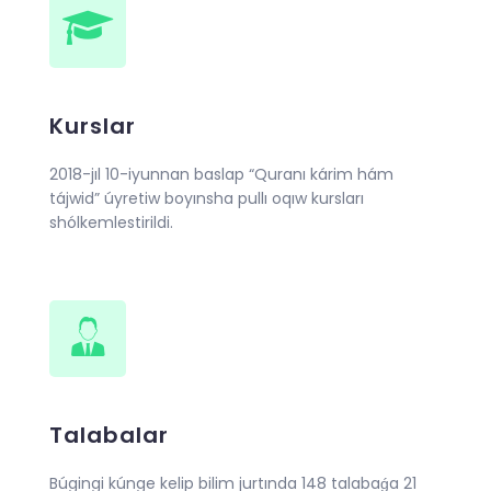
Kurslar
2018-jıl 10-iyunnan baslap “Quranı kárim hám
tájwid” úyretiw boyınsha pullı oqıw kursları
shólkemlestirildi.
Talabalar
Búgingi kúnge kelip bilim jurtında 148 talabaǵa 21