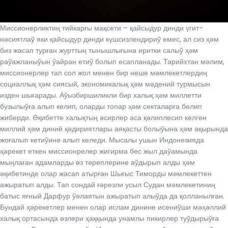
Миссионерликтиң тийкарғы мақсети – қайсыдур динди үгит-
нәсиятлаў яки қайсыдур динди күшсизлендириў емес, ал сиз ҳәм
биз жасап турған журттың тынышлығына иритки салыў ҳәм
раўажланыўын ўайран етиў болып есапланады. Тарийхтан мәлим,
миссионерлер тап сол жол менен бир неше мәмлекетлердиң
социаллық ҳәм сиясый, экономикалық ҳәм мәдений турмысын
изден шығарады. Аўызбиршиликли бир халық ҳәм миллетти
бузылыўға алып келип, оларды топар ҳәм секталарға бөлип
жиберди. Әқибетте халықтың әсирлер аса қәлиплесип келген
миллий ҳәм диний қәдириятлары аяқасты болыўына ҳәм ақырында
жоғалып кетиўине алып келеди. Мысалы ушын Индонезияда
ҳәрекет еткен миссионрелер жигирма бес жыл даўамында
мыңлаған адамларды өз тәреплерине аўдырып алды ҳәм
әқибетинде олар жасап атырған Шығыс Тиморды мәмлекеттен
ажыратып алды. Тап сондай ғәрезли усыл Судан мәмлекетиниң
батыс яғный Дарфур ўәлаятын ажыратып алыўда да қолланылған.
Бундай ҳәрекетлер менен олар ислам динине исениўши мәҳәллий
халық ортасында өзлери ҳаққында унамлы пикирлер туўдырыўға