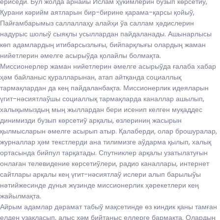
ериседи. Бул жолда арнайы Ислам ҳүкимлерин бузып көрсетиў,
Қурани кәрийм аятларын бир-бирине қарама-қарсы қойыў,
Пайғамбарымыз саллаллаҳу алайҳи ўа саллам ҳәдислерин
надурыс шолыў сыяқлы усыллардан пайдаланады. Ашынарлысы
көп адамлардың итибарсызлығы, бийпарқлығы олардың жаман
нийетлерин әмелге асырыўда қолайлы болмақта.
Миссионерлер жаман нийетлерин әмелге асырыўда ғалаба хабар
ҳәм байланыс қуралларынан, атап айтқанда социаллық
тармақлардан да кең пайдаланбақта. Миссионерлик идеяларын
үгит-нәсиятлаўшы социаллық тармақларда каналлар ашылып,
халықымыздың мың жыллардан бери исенип келген муқаддес
динимизди бузып көрсетиў арқалы, өзлериниң жасырын
қылмысларын әмелге асырып атыр. Қалаберди, олар брошуралар,
журналлар ҳәм текстлерди ана тилимизге аўдарма қылып, халық
ортасында бийпул тарқатады. Спутниклер арқалы узатылатуғын
онлаған телевидение көрсетиўлери, радио каналлары, интернет
сайтлары арқалы кең үгит-нәсиятлаў ислери алып барылыўы
нәтийжесинде дүнья жүзинде миссионерлик ҳәрекетлери кең
жайылмақта.
Айрым адамлар дәрамат табыў мақсетинде өз киндик қаны тамған
елден узақласып, алыс ҳәм бийтаныс еллерге бармақта. Олардың