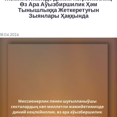
Өз Ара Аўызбиршилик Ҳәм
Тынышлыққа Жеткеретуғын
Зыянлары Ҳаққында
18.04.2024