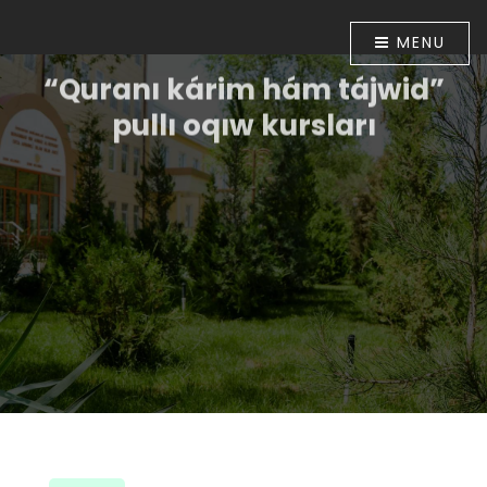
MENU
“Quranı kárim hám tájwid”
pullı oqıw kursları
Ózbekstan Respublikası Prezidentiniń “Diniy-
aǵartıwshılıq tarawınıń jumısın túpkilikli jetilistiriw
ilajları haqqında”ǵı 2018-jıl 16-apreldegi PP-5416-sanlı
Pármanı menen tastıyıqlanǵan ilajlar
Baǵdarlamasınıń 6-bántinde belgilengen
wazıypalardıń orınlanıwın támiyinlew maqsetinde
Ózbekstan musılmanları mákemesiniń 2018-jıl 30-
apreldegi 01A/056-sanlı buyrıǵı tastıyıqlanǵan. Usı
múnásibet penen Muhammad ibn Ahmad al-Beruniy
medresesinde 2018-jıl 10-iyunnan baslap “Quranı
kárim hám tájwid” úyretiw boyınsha pullı oqıw kursları
shólkemlestirildi.