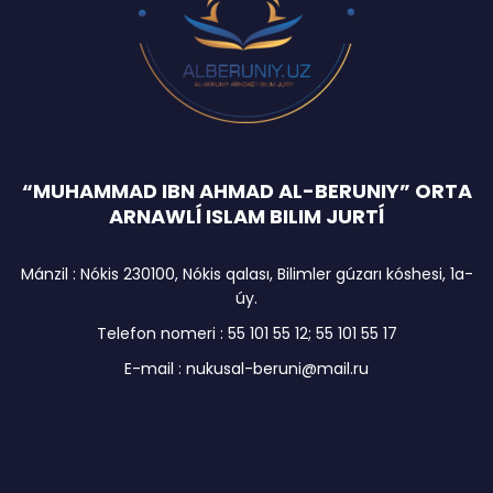
“MUHAMMAD IBN AHMAD AL-BERUNIY” ORTA
ARNAWLĺ ISLAM BILIM JURTĺ
Mánzil : Nókis 230100, Nókis qalası, Bilimler gúzarı kóshesi, 1a-
úy.
Telefon nomeri : 55 101 55 12; 55 101 55 17
E-mail : nukusal-beruni@mail.ru