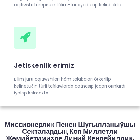
oqıtıwshı tárepinen tálim-tárbiya berip kelinbekte.
Jetiskenliklerimiz
Bilim jurtı oqıtıwshıları hám talabaları ótkerilip
kelinetuǵın túrli taǹlawlarda qatnasıp joqarı orınlardı
iyelep kelmekte.
Миссионерлик Пенен Шуғылланыўшы
Секталардың Көп Миллетли
Жәмийетимизде Диний Кеңпейиллик,