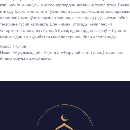
көпшилиги мине усы миссионерлердиң дузағына түсип атыр. Басқа
итиқад, басқа менталитет ўәкиллери арсында жасаған жасларымыз
өз миллий мәнәўиятларынан үзилип, өзгелердиң руўхый-мәнәўий
тәсирине түсип қалмақта. Еле ийман-итиқады қәлиплесип
үлгермеген жасларды бундай бузық идеялардан сақлаў – бүгинги
күнимиздиң ең әҳмийетли мәселелеринен бири есапланады.
Айдос Якупов
Нөкис «Муҳаммад ибн Аҳмад ал-Беруний» орта арнаўлы ислам
билим журты оқытыўшысы