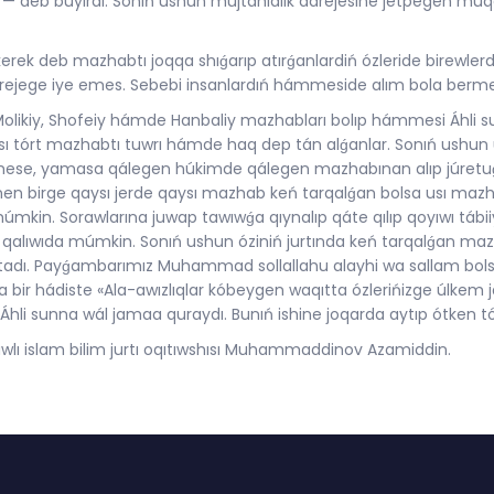
, — deb buyırdı. Sonıń ushun mujtahidlik dárejesine jetpegen muqall
kerek deb mazhabtı joqqa shıǵarıp atırǵanlardiń ózleride birewlerd
ejege iye emes. Sebebi insanlardıń hámmeside alım bola bermey
y, Molikiy, Shofeiy hámde Hanbaliy mazhabları bolıp hámmesi Áhl
ı tórt mazhabtı tuwrı hámde haq dep tán alǵanlar. Sonıń ushun 
ermese, yamasa qálegen húkimde qálegen mazhabınan alıp júretu
nen birge qaysı jerde qaysı mazhab keń tarqalǵan bolsa usı maz
mkin. Sorawlarına juwap tawıwǵa qıynalıp qáte qılıp qoyıwı tábii
p qalıwıda múmkin. Sonıń ushun óziniń jurtında keń tarqalǵan maz
tadı. Payǵambarımız Muhammad sollallahu alayhi wa sallam bolsa
sqa bir hádiste «Ala-awızlıqlar kóbeygen waqıtta ózlerińizge úlkem j
li sunna wál jamaa quraydı. Bunıń ishine joqarda aytıp ótken tó
ı islam bilim jurtı oqıtıwshısı Muhammaddinov Azamiddin.