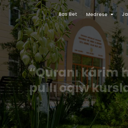
Bas Bet
Ja
Medrese
“Quranı kárim 
pullı oqıw kursl
Ózbekstan Respublikası Prezidentiniń “Diniy-a
jetilistiriw ilajları haqqında”ǵı 2018-jıl 16-
tastıyıqlanǵan ilajlar Baǵdarlamasınıń 6-bá
orınlanıwın támiyinlew maqsetinde Ózbekst
30-apreldegi 01A/056-sanlı buyrıǵı tastıyıq