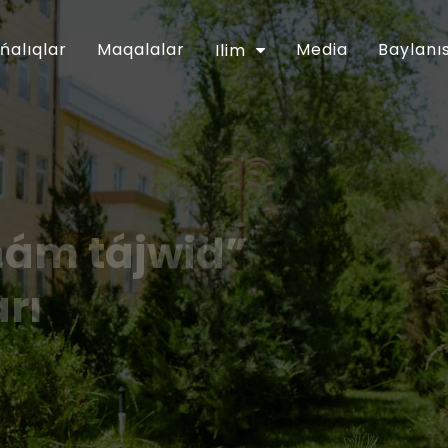
ńalıqlar
Maqalalar
Media
Baylanı
Ilim
hám tájwid”
arı
ǵartıwshılıq tarawınıń jumısın túpkilikli
apreldegi PP-5416-sanlı Pármanı menen
ntinde belgilengen wazıypalardıń
an musılmanları mákemesiniń 2018-jıl
lanǵan. Usı múnásibet penen