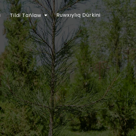
s
Ruwxıylıq Dúrkini
Tildi Tańlaw