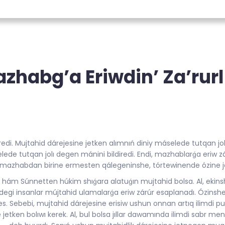
zhabg’a Eriwdin’ Za’rurl
redi. Mujtahid dárejesine jetken alımnıń diniy máselede tutqan jo
de tutqan jolı degen mánini bildiredi. Endi, mazhablarǵa eriw z
 mazhabdan birine ermesten qálegeninshe, tórtewinende ózine jaq
ym hám Súnnetten húkim shıǵara alatuǵın mujtahid bolsa. Al, ekin
úrdegi insanlar mújtahid ulamalarǵa eriw zárúr esaplanadı. Ózinshe 
s. Sebebi, mujtahid dárejesine erisiw ushun onnan artıq ilimdi puxt
ken bolıwı kerek. Al, bul bolsa jıllar dawamında ilimdi sabr menen 