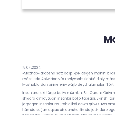
Ma
15.04.2024
«Mazhab» arabsha so’z bolıp «jol» degen mánini bildi
máselede Ábiw Hanıyfa rohiymahullohtıń diniy másele
Mazhablardan birine eriw wájib deydi ulamalar. Tórt
Insanlardı eki túrge boliw múmkin. Biri Quranı Kári
shıǵara almaytuǵın insanlar bolıp tabıladı. Ekinshi t
jetpegen insanlar mujtahidlikdi dawa qılıwı tuwrı eme
hámde soǵan uqsas bir qansha ilimde jetik dárejege jet