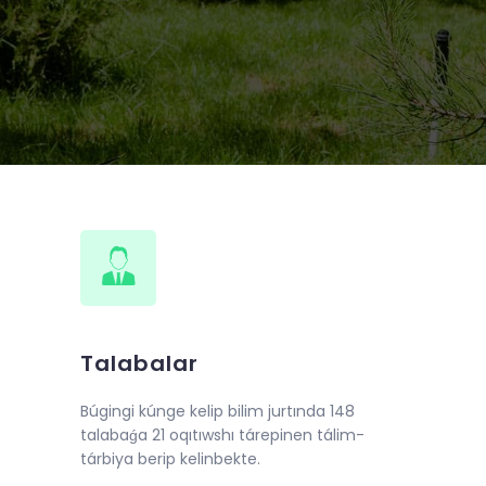
de 2018-jıl 10-iyunnan baslap
llı oqıw kursları shólkemlestirildi.
Talabalar
Búgingi kúnge kelip bilim jurtında 148
talabaǵa 21 oqıtıwshı tárepinen tálim-
tárbiya berip kelinbekte.