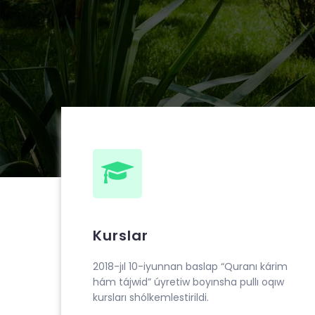
Muhammad ibn Ahmad al-Beruniy medresesin
“Quranı kárim hám tájwid” úyretiw boyınsha pu
Kurslar
2018-jıl 10-iyunnan baslap “Quranı kárim
hám tájwid” úyretiw boyınsha pullı oqıw
kursları shólkemlestirildi.