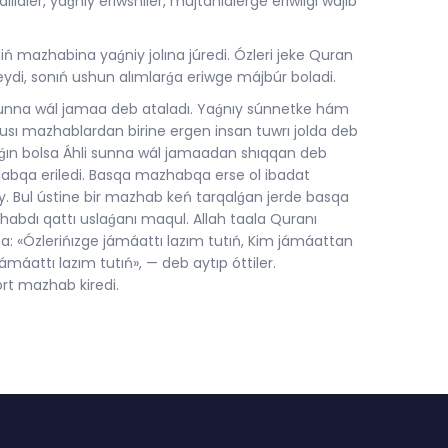
idler, yaǵnıy eriwshiler, mujtahidlerge eriwligi wájib
iń mazhabina yaǵniy jolına júredi. Ózleri jeke Quran
di, sonıń ushun alımlarǵa eriwge májbúr boladi.
i sunna wál jamaa deb ataladı. Yaǵnıy súnnetke hám
usı mazhablardan birine ergen insan tuwrı jolda deb
ǵın bolsa Áhli sunna wál jamaadan shıqqan deb
habqa eriledi. Basqa mazhabqa erse ol ibadat
y. Bul ústine bir mazhab keń tarqalǵan jerde basqa
habdı qattı uslaǵanı maqul. Allah taala Quranı
: «Ózlerińızge jámáattı lazım tutıń, Kim jámáattan
ámáattı lazım tutıń», — deb aytıp óttiler.
rt mazhab kiredi.