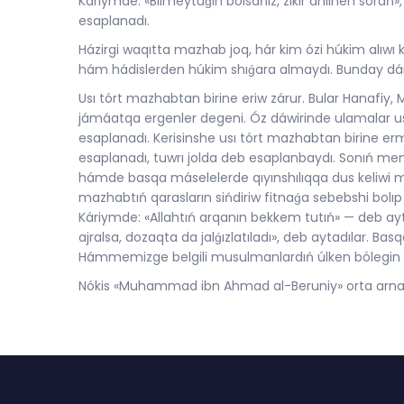
Káriymde: «Bilmeytuǵın bolsańız, zikir áhlinen sorań»
esaplanadı.
Házirgi waqıtta mazhab joq, hár kim ózi húkim alıwı 
hám hádislerden húkim shıǵara almaydı. Bunday dár
Usı tórt mazhabtan birine eriw zárur. Bular Hanafi
jámáatqa ergenler degeni. Óz dáwirinde ulamalar us
esaplanadı. Kerisinshe usı tórt mazhabtan birine 
esaplanadı, tuwrı jolda deb esaplanbaydı. Sonıń me
hámde basqa máselelerde qıyınshılıqqa dus keliwi mú
mazhabtıń qarasların sińdiriw fitnaǵa sebebshi bolı
Káriymde: «Allahtıń arqanın bekkem tutıń» — deb ay
ajralsa, dozaqta da jalǵızlatıladı», deb aytadılar. Ba
Hámmemizge belgili musulmanlardıń úlken bólegin Áh
Nókis «Muhammad ibn Ahmad al-Beruniy» orta arnawl