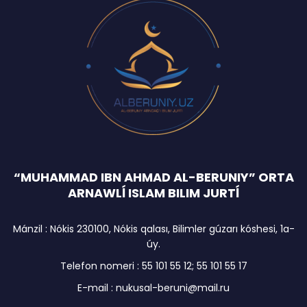
“MUHAMMAD IBN AHMAD AL-BERUNIY” ORTA
ARNAWLĺ ISLAM BILIM JURTĺ
Mánzil : Nókis 230100, Nókis qalası, Bilimler gúzarı kóshesi, 1a-
úy.
Telefon nomeri : 55 101 55 12; 55 101 55 17
E-mail : nukusal-beruni@mail.ru