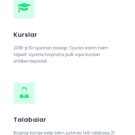
Kurslar
2018-jıl 10-iyunnan baslap “Quranı kárim hám
tájwid” úyretiw boyınsha pullı oqıw kursları
shólkemlestirildi.
Talabalar
Búgingi kúnge kelip bilim jurtında 148 talabaǵa 21