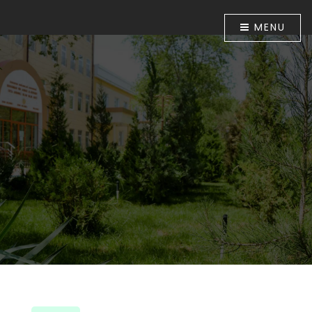
MENU
“Quranı kárim hám tájwid”
pullı oqıw kursları