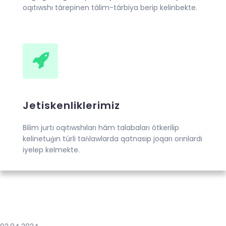
oqıtıwshı tárepinen tálim-tárbiya berip kelinbekte.
Jetiskenliklerimiz
Bilim jurtı oqıtıwshıları hám talabaları ótkerilip
kelinetuǵın túrli taǹlawlarda qatnasıp joqarı orınlardı
iyelep kelmekte.