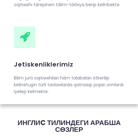
oqıtıwshı tárepinen tálim-tárbiya berip kelinbekte.
Jetiskenliklerimiz
Bilim jurtı oqıtıwshıları hám talabaları ótkerilip
kelinetuǵın túrli taǹlawlarda qatnasıp joqarı orınlardı
iyelep kelmekte.
ИНГЛИC ТИЛИНДЕГИ АРАБША
СӨЗЛЕР