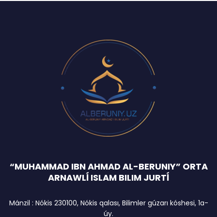
“MUHAMMAD IBN AHMAD AL-BERUNIY” ORTA
ARNAWLĺ ISLAM BILIM JURTĺ
Mánzil : Nókis 230100, Nókis qalası, Bilimler gúzarı kóshesi, 1a-
úy.