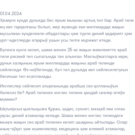
01.04.2024
Ҳәзирги күнде дүньяда бес ярым мыңнан артық тил бар. Араб тили
ең көп тарқалғаны болып, жер жүзинде еки миллиардқа жақын
мусылман күнделикли ибадатлары ҳәм түрли диний қәдирият ҳәм
үрп-әдетлерди атқарыў ушын усы тилге мүрәжат етеди.
Бүгинги күнге келип, шама менен 25 ке жақын мәмлекетте араб
тили рәсмий тил сыпатында тән алынған. Мағлыўматларға көре,
дүнья халқының ярым миллиардқа жақыны араб тилинде
сөйлеседи. Өз нәўбетинде, бул тил дүньяда көп сөйлесилетуғын
бесинши тил есапланады.
Инглислер сөйлесип атырғанында арабша сөз қолланыўын
билесиз бе? Араб тилинен инглис тилине қандай сөзлер өтиўи
мүмкин?
Ықтыярсыз қыялыңызға Қуран, ҳәдис, сүннет, мәзҳаб яки соған
уқсас диний атамалар келеди. Шама менен инглис тилиндеги
мыңға жақын сөз араб тилинен келип шыққаны айтылады. Олар:
азық-аўқат ҳәм ишимликлер, медицина ҳәм илимий атамалар,