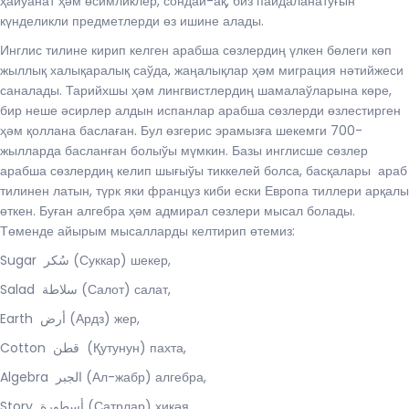
ҳайўанат ҳәм өсимликлер, сондай-ақ, биз пайдаланатуғын
күнделикли предметлерди өз ишине алады.
Инглис тилине кирип келген арабша сөзлердиң үлкен бөлеги көп
жыллық халықаралық саўда, жаңалықлар ҳәм миграция нәтийжеси
саналады. Тарийхшы ҳәм лингвистлердиң шамалаўларына көре,
бир неше әсирлер алдын испанлар арабша сөзлерди өзлестирген
ҳәм қоллана баслаған. Бул өзгерис эрамызға шекемги 700-
жылларда басланған болыўы мүмкин. Базы инглисше сөзлер
арабша сөзлердиң келип шығыўы тиккелей болса, басқалары араб
тилинен латын, түрк яки француз киби ески Европа тиллери арқалы
өткен. Буған алгебра ҳәм адмирал сөзлери мысал болады.
Төменде айырым мысалларды келтирип өтемиз:
Sugar سُكر (Суккар) шекер,
Salad سلاطة (Салот) салат,
Earth أرض (Ардз) жер,
Cotton قطن (Қутунун) пахта,
Algebra الجبر (Ал-жабр) алгебра,
Story أسطورة (Сатрлар) ҳикәя,