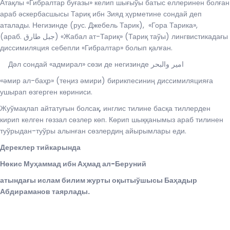
Атақлы «Гибралтар буғазы» келип шығыўы батыс еллеринен болған
араб әскербасшысы Тариқ ибн Зияд ҳүрметине сондай деп
аталады. Негизинде (рус. Джебель Тарик), «Гора Тарика»,
(араб. جبل طارق‎) «Жабал ат-Тариқ» (Тариқ таўы) лингвистикадағы
диссимиляция себепли «Гибралтар» болып қалған.
Дәл сондай «адмирал» сөзи де негизинде امير والبحر
«әмир ал-баҳр» (теңиз әмири) бирикпесиниң диссимиляцияға
ушырап өзгерген көриниси.
Жуўмақлап айтатуғын болсақ, инглис тилине басқа тиллерден
кирип келген гөззал сөзлер көп. Көрип шыққанымыз араб тилинен
туўрыдан-туўры алынған сөзлердиң айырымлары еди.
Дереклер тийкарында
Нөкис Муҳаммад ибн Аҳмад ал-Беруний
атындағы ислам билим журты оқытыўшысы Баҳадыр
Абдираманов таярлады.