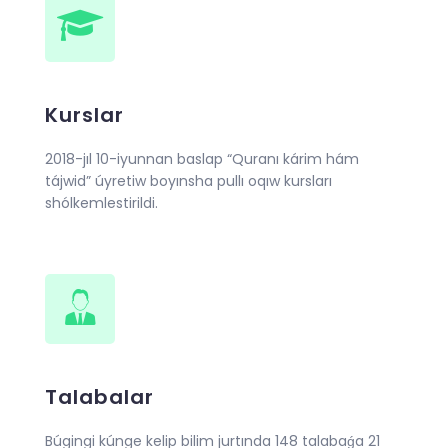
Kurslar
2018-jıl 10-iyunnan baslap “Quranı kárim hám
tájwid” úyretiw boyınsha pullı oqıw kursları
shólkemlestirildi.
Talabalar
Búgingi kúnge kelip bilim jurtında 148 talabaǵa 21