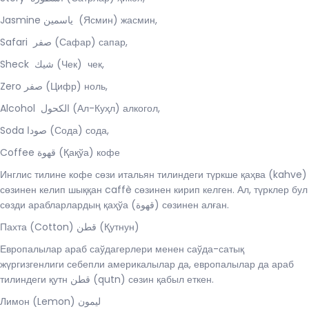
Jasmine ياسمين (Ясмин) жасмин,
Safari صفر (Сафар) сапар,
Sheck شيك (Чек) чек,
Zero صفر (Цифр) ноль,
Alcohol الكحول (Ал-Куҳл) алкогол,
Soda صودا (Сода) сода,
Coffee قهوة (Қақўа) кофе
Инглис тилине кофе сөзи итальян тилиндеги түркше қаҳва (kahve)
сөзинен келип шыққан caffè сөзинен кирип келген. Ал, түрклер бул
сөзди арабларлардың қаҳўа (قهوة) сөзинен алған.
Пахта (Cotton) قطن (Қутнун)
Европалылар араб саўдагерлери менен саўда-сатық
жүргизгенлиги себепли америкалылар да, европалылар да араб
тилиндеги қутн قطن (qutn) сөзин қабыл еткен.
Лимон (Lemon) ليمون