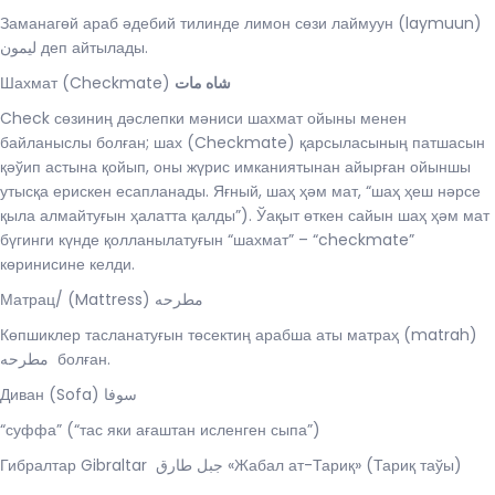
Заманагөй араб әдебий тилинде лимон сөзи лаймуун (laymuun)
ليمون деп айтылады.
Шахмат (Checkmate)
شاه مات
Check сөзиниң дәслепки мәниси шахмат ойыны менен
байланыслы болған; шах (Checkmate) қарсыласының патшасын
қәўип астына қойып, оны жүрис имканиятынан айырған ойыншы
утысқа ерискен есапланады. Яғный, шаҳ ҳәм мат, “шаҳ ҳеш нәрсе
қыла алмайтуғын ҳалатта қалды”). Ўақыт өткен сайын шаҳ ҳәм мат
бүгинги күнде қолланылатуғын “шахмат” – “checkmate”
көринисине келди.
Матрац/ (Mattress) مطرحه
Көпшиклер тасланатуғын төсектиң арабша аты матраҳ (matrah)
مطرحه болған.
Диван (Sofa) سوفا
“суффа” (“тас яки ағаштан исленген сыпа”)
Гибралтар Gibraltar جبل طارق‎ «Жабал ат-Тариқ» (Тариқ таўы)