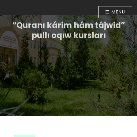
MENU
“Quranı kárim hám tájwid”
pullı oqıw kursları
Ózbekstan Respublikası Prezidentiniń “Diniy-
aǵartıwshılıq tarawınıń jumısın túpkilikli jetilistiriw
ilajları haqqında”ǵı 2018-jıl 16-apreldegi PP-5416-sanlı
Pármanı menen tastıyıqlanǵan ilajlar
Baǵdarlamasınıń 6-bántinde belgilengen
wazıypalardıń orınlanıwın támiyinlew maqsetinde
Ózbekstan musılmanları mákemesiniń 2018-jıl 30-
apreldegi 01A/056-sanlı buyrıǵı tastıyıqlanǵan. Usı
múnásibet penen Muhammad ibn Ahmad al-Beruniy
medresesinde 2018-jıl 10-iyunnan baslap “Quranı
kárim hám tájwid” úyretiw boyınsha pullı oqıw kursları
shólkemlestirildi.