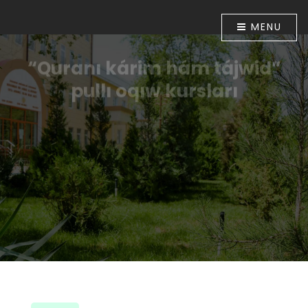
MENU
“Quranı kárim hám tájwid”
pullı oqıw kursları