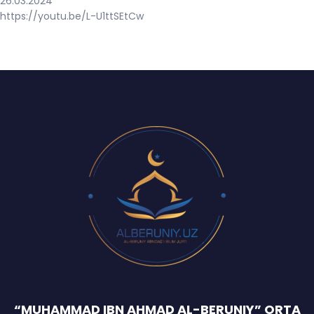
26.03.2024
https://youtu.be/L-U1ttSEtCw
“MUHAMMAD IBN AHMAD AL-BERUNIY” ORTA