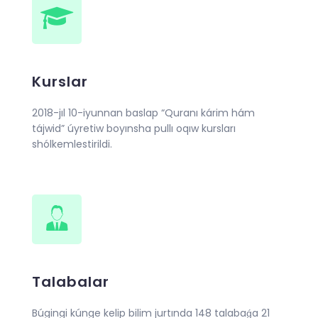
Kurslar
2018-jıl 10-iyunnan baslap “Quranı kárim hám
tájwid” úyretiw boyınsha pullı oqıw kursları
shólkemlestirildi.
Talabalar
Búgingi kúnge kelip bilim jurtında 148 talabaǵa 21