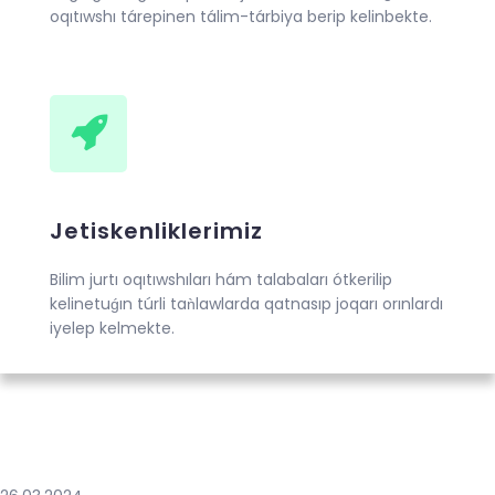
oqıtıwshı tárepinen tálim-tárbiya berip kelinbekte.
Jetiskenliklerimiz
Bilim jurtı oqıtıwshıları hám talabaları ótkerilip
kelinetuǵın túrli taǹlawlarda qatnasıp joqarı orınlardı
iyelep kelmekte.