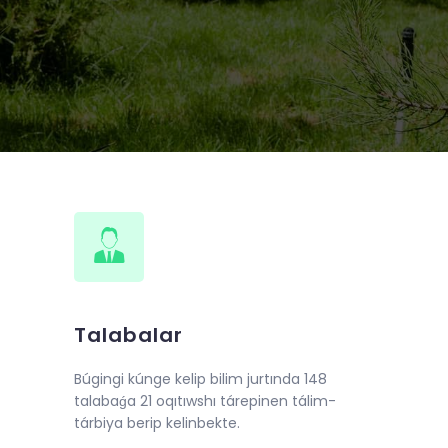
de 2018-jıl 10-iyunnan baslap
llı oqıw kursları shólkemlestirildi.
Talabalar
Búgingi kúnge kelip bilim jurtında 148
talabaǵa 21 oqıtıwshı tárepinen tálim-
tárbiya berip kelinbekte.