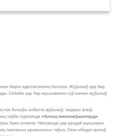
нен бирге әдеплиликтиң белгиси. Жуўыныў ҳәр бир
ады. Себеби ҳәр бир мусылманға суў менен жуўыныў
 пәк болыўы әлбетте жуўыныў, таҳәрат алыў,
ниң тәўбе сүресинде
«Аллаҳ пәклениўшилерди
иўин баян етпекте. Негизинде ҳәр қандай мусылман
лаҳ тааланың ыразылығын таўып, Оған ибадат қылыў