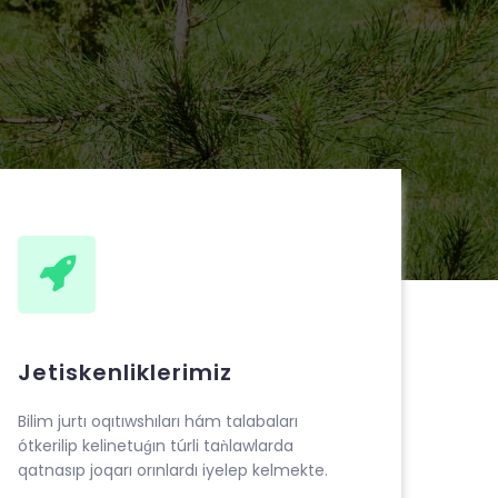
Jetiskenliklerimiz
Bilim jurtı oqıtıwshıları hám talabaları
ótkerilip kelinetuǵın túrli taǹlawlarda
qatnasıp joqarı orınlardı iyelep kelmekte.