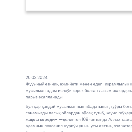
20.03.2024
Жуўыныў өзиниң әҳмийети менен әдеп-икрамлылық қә
мусылман адам ислеўи керек болған лазым ислерден
парыз есапланады.
Бул ҳәр қандай мусылманның ибадатының туўры болы
санамызды пасық ойлардан аўлақ тутыў, кеўил гәўҳ
жақсы көреди» —
делинген 108-аятында Аллаҳ таала
адамның пәкленип жүриўи ушын усы аяттың өзи жете