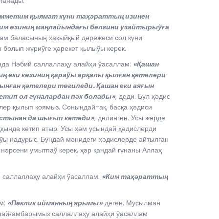
ланады.
мметим қыямат күни таҳәраттың изинен
ким өзиниң маңлайындағы белгини узайтырыўға
дам баласының ҳақыйқый дәрежеси сол күни
 болып жүриўге ҳәрекет қылыўы керек.
нда Нәбий саллаллаҳу алайҳи ўасаллам:
«Қашан
ың еки көзиниң қараўы арқалы қылған қәтелери
лынған қәтелери төгиледи. Қашан еки аяғын
 етип ол гүналардан пәк болады»
, деди. Бул ҳәдис
лер қылып қоямыз. Соныңдай-ақ, басқа ҳәдиси
астынан да шығып кетеди»
, делинген. Усы жерде
қында кетип атыр. Усы ҳәм усындай ҳәдислерди
аўы надурыс. Бундай мәнидеги ҳәдислерде айтылған
нәрсени умытпаў керек, ҳәр қандай гүнаны Аллаҳ
й саллаллаҳу алайҳи ўасаллам:
«Ким таҳәраттың
ам:
«Пәклик ийманның ярымы»
деген. Мусылман
 пайғамбарымыз саллаллаҳу алайҳи ўасаллам