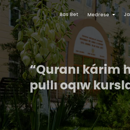
Bas Bet
Ja
Medrese
“Quranı kárim 
pullı oqıw kursl
Ózbekstan Respublikası Prezidentiniń “Diniy-a
jetilistiriw ilajları haqqında”ǵı 2018-jıl 16-
tastıyıqlanǵan ilajlar Baǵdarlamasınıń 6-bá
orınlanıwın támiyinlew maqsetinde Ózbekst
30-apreldegi 01A/056-sanlı buyrıǵı tastıyıq