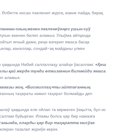
лбетте инсан пәкленип жүрсе, өзине пайда, бирақ
спаннан оның менен пәклениўиңиз ушын суў
атуғын екенин билип аламыз. Улыўма айтқанда
жойтып яғный дәми, реңи өзгерип ямаса басқа
ьялар, каналлар, сондай-ақ майданы үлкен
 ҳаққында Нәбий саллаллаҳу алайҳи ўасаллам:
«Ҳеш
олы қай жерде түнди өткизгенин билмейди ямаса
ып аламыз.
амазы жоқ. «Бисмиллаҳ»­ты айтпағанның
ғанның таҳәраты кәмил таҳәрат болмайды деп
алаў ҳаққында еле ойлап та көрмеген ўақытта, бул ис
саллам буйырған. Илажы болса ҳәр бир намазға
анында, оларды ҳәр бир таҳәратта мисўак
клерин тазалап жүриўи керек.