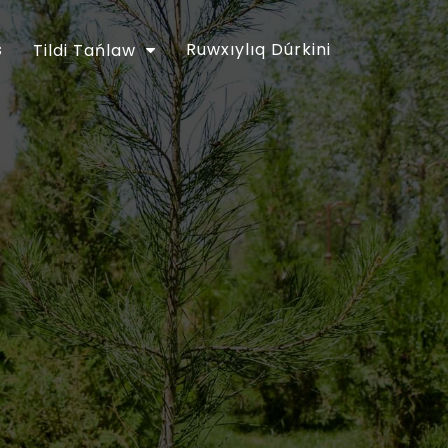
s
Ruwxıylıq Dúrkini
Tildi Tańlaw