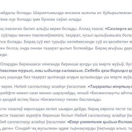
айдалы болады. Шәриятымызда инсанға зыянлы ис буйырылмаған. Ә
тине нур болады ҳәм буннан саўап алады.
ң пәклигин билип алыўы керек болады. Аллаҳ таала:
«Сизлерге а
 суўлары менен пәклениўимизге, таҳәрат, ғусыл қылыўымызға бол
лса болады. Бирақ суў көп турыўы нәтийжесинде суў өз қәсийетин 
кен болса, онда оннан таҳәрат қылып болмайды. Бирақ ағыўшы дәр
еди.
Олардан бириншиси оянғанда биринши қолды үш мәрте жуўыў, бул
ўмастан турып, оны ыдысқа салмасын. Себеби ҳеш бириңиз қ
ның ушында биз таҳәрат қылғанда алдын қолымызды үш мәрте жуў
 керек. Нәбий саллаллаҳу алайҳи ўасаллам:
«Таҳәраты жоқтың н
рийфти кәмил сөзи менен шарҳлайды, яғный «Бисмиллаҳ»ты айтпа
 қандай истиң басы «бисмиллаҳ» пенен басланады.
сти тазалаў европадан келип шыққан дейди, бирақ европа тисти таз
тисти тазалап жүриўге биринши болып Нәбий саллаллаҳу алайҳи ўа
әбий саллаллаҳу алайҳи ўасаллам:
«Егер үмметиме қыйын болмағ
,
деген. Сондай-ақ мусылман адам тырнақларды ўақтында алып, тү