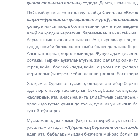
қылса тосылып алсын», —
деди. Демек, шомылғанд
Пайғамбарымыз саллаллаҳу алайҳи ўасаллам
«Бес 
сақал-муртларын қысқартып жүриў, төртиншиси
қолаңса ийиси пайда болып өзиниң ҳәм әтирапыңдағы
алыў оң қолдың көрсеткиш бармағынан шунайтайына 
бармағының тырнағы алынады. Аяқ тырнақлары оң ая
түнде, шемби болса да екшемби болса да алына бере
Алынған тырнақ жерге көмиледи. Жунуб адам ғусыл қ
болады. Тырнақ аўқатланатуғын, жас балалар ойнайт
керек, кейин бас жуўылады, кейин оң ҳәм шеп қолл
жери қалмаўы керек. Кейин денениң қалған бөлеклер
Халқымыз бурыннан ғусыл әдеплерине итибар берип к
әдетлерге нәзер таслайтуғын болсақ басқа халықлар
жаслардың ата-анасына айта алмайтуғын сырларын, 
арасында ғусыл ҳаққында толық түсиник умытылып б
күшейтиўи керек.
Мусылман адам ҳәмме ўақыт таза жүриўге умтылыўы к
ўасаллам айтады:
«Аўқаттың берекети оннан алдын
әдеп ата-бабаларымыздан бизлерге мийрас болып қа