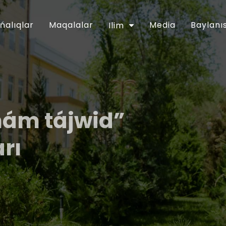
ńalıqlar
Maqalalar
Media
Baylanı
Ilim
hám tájwid”
arı
ǵartıwshılıq tarawınıń jumısın túpkilikli
apreldegi PP-5416-sanlı Pármanı menen
ntinde belgilengen wazıypalardıń
an musılmanları mákemesiniń 2018-jıl
lanǵan. Usı múnásibet penen