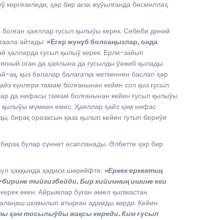
 киргизиледи, ҳәр бир ағза жуўылғанда бисмиллаҳ
 болған ҳаяллар ғусыл қылыўы керек. Себеби диний
таала айтады:
«Егер жунуб болсаңызлар, онда
й ҳалларда ғусыл қылыў керек. Ерли-зайып
 яғный оған да ҳаялына да ғусылды ўәжиб қылады.
й-ақ, қыз балалар балағатқа жеткеннен баслап ҳәр
айз күнлери тамам болғанынан кейин сол қыз ғусыл
улар да нифасы тамам болғанынан кейин ғусыл қылыўы
 қылыўы мүмкин емес. Ҳаяллар ҳайз ҳәм нифас
ы, бирақ оразасын қаза қылып кейин тутып бериўи
 бирақ булар сүннет есапланады. Әлбетте ҳәр бир
Бул ҳаққында ҳәдиси шәрийфте:
«Еркек еркектиң
-бирине тийгизбейди. Бир кийимниң ишине еки
ерек екен. Айрымлар буған әмел қылмастан
жалаңаш шомылып атырған адамды көрди. Кейин
ты ҳәм тосылыўды жақсы көреди. Ким ғусыл