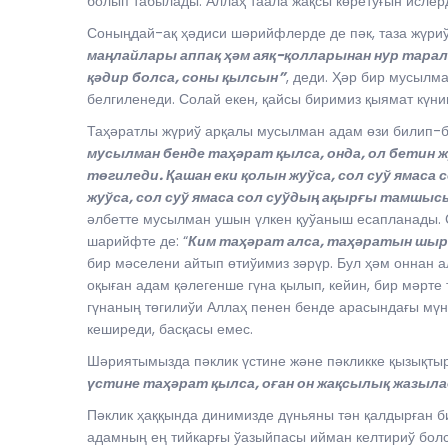
болып табылады. Аллаҳ таала жақсы көретуғын исл
Соныңдай-ақ ҳәдиси шәрийфлерде де пәк, таза жүриў
маңлайлары аппақ ҳәм аяқ-қолларынан нур тара
қәдир болса, соны қылсын”
, деди. Ҳәр бир мусылм
белгиленеди. Солай екен, қайсы биримиз қыямат күни
Таҳәратлы жүриў арқалы мусылман адам өзи билип-б
мусылман бенде таҳәрат қылса, онда, ол бетин 
төгиледи. Қашан еки қолын жуўса, сол суў ямас
жуўса, сол суў ямаса сол суўдың ақырғы тамшыс
әлбетте мусылман ушын үлкен қуўаныш есапланады. С
шарийфте де: “
Ким таҳәрат алса, таҳәратын шыр
бир мәселени айтып өтиўимиз зәрүр. Бул ҳәм оннан 
оқыған адам қәлегенше гүна қылып, кейин, бир мәрт
гүнаның төгилиўи Аллаҳ пенен бенде арасындағы мүнә
кеширеди, басқасы емес.
Шәриятымызда пәклик үстине және пәкликке қызықтыр
үстине таҳәрат қылса, оған он жақсылық жазыла
Пәклик ҳаққында динимизде дүньяны тән қалдырған 
адамның ең тийкарғы ўазыйпасы ийман келтириў бол