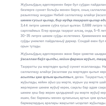
Жуўыныўдың әдеплеринен бири бул суўдан пайдалан
бизлерге сүннет болыўы менен бирге, оның саллалл
разыяллаҳу анҳудан Нәбий саллаллаҳу алайҳи ўасал
шекем ғусыл қылар, бир мудқа таҳәрат қылар еди
3,44 литрге шекем суўға ғусыл қылған. 0,688 литрге 
сарплаймыз. Егер кранда таҳәрат алсақ, онда, 5-6 л
30-35 литрге шекем суўды ислетемиз. Ҳәммемизге мә
суўды үнемлеп пайдаланыў дәркәр. Сондай екен бу
орын тутады.
Жуўыныўдың әдеплеринен және бири ҳәжетке шыққанн
ўасаллам баўл қылды, кейин фаржин жуўып, таҳ
Таҳәратты үш мәртеден қылыў сүннет есапланады. Нә
саллаллаҳу алайҳи ўасаллам үш мәртеден қылып көрс
асыпты ҳәм зулым қылыпты»
, деген. Таҳәраттың
жуўылады, кейин аўыз үш мәрте, мурын үш мәрте ша
жерлерине шекем жуўыў керек, сақалы бар адам сақа
шекем ҳеш бир жерин қалдырмай үш мәрте жуўыў кере
ишин, бас бармағы менен қулағының артын ҳәм қолын
бармақлардың аралары жақсылап ысқалап жуўылады. 