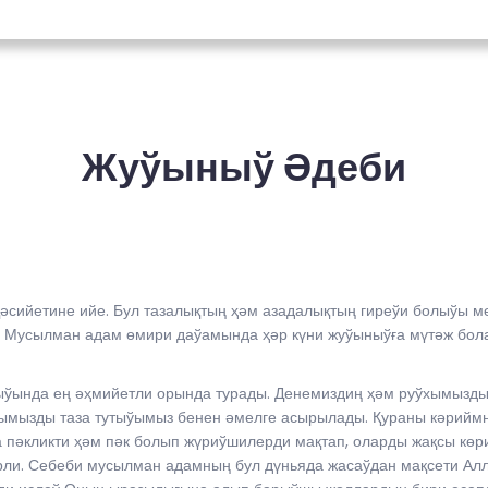
Жуўыныў Әдеби
сийетине ийе. Бул тазалықтың ҳәм азадалықтың гиреўи болыўы ме
. Мусылман адам өмири даўамында ҳәр күни жуўыныўға мүтәж бол
ўында ең әҳмийетли орында турады. Денемиздиң ҳәм руўхымыздың
арымызды таза тутыўымыз бенен әмелге асырылады. Қураны кәрийм
 пәкликти ҳәм пәк болып жүриўшилерди мақтап, оларды жақсы көр
рли. Себеби мусылман адамның бул дүньяда жасаўдан мақсети Ал