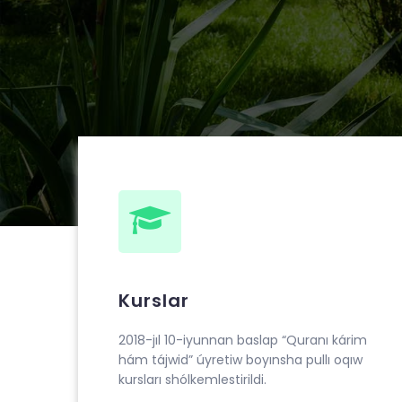
Muhammad ibn Ahmad al-Beruniy medresesin
“Quranı kárim hám tájwid” úyretiw boyınsha pu
Kurslar
2018-jıl 10-iyunnan baslap “Quranı kárim
hám tájwid” úyretiw boyınsha pullı oqıw
kursları shólkemlestirildi.