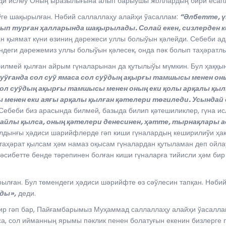
ерди ислеў Оның ыразылығына алып барыўшы жоллардың бири есап
ге шақырылған. Нәбий саллаллаҳу алайҳи ўасаллам:
“Әлбетте, ү
лып турған ҳалларында шақырылады. Солай екен, сизлерден 
ан қыямат күни өзиниң дәрежеси уллы болыўын қәлейди. Себеби а
ндеги дәрежемиз уллы болыўын қәлесек, онда пәк болып таҳәратлы
илмей қылған айрым гүналарынан да қутылыўы мүмкин. Бул ҳаққы
жуўғанда сол суў ямаса сол суўдың ақырғы тамшысы менен он
а сол суўдың ақырғы тамшысы менен оның еки қолы арқалы қы
ы менен еки аяғы арқалы қылған қәтелери төгиледи. Усындай
ебеби биз арасында билмей, базыда билип қәтешиликлер, гүна ис
айлы қылса, оның қәтелери денесинен, ҳәтте, тырнақлары 
алдынғы ҳәдиси шарийфлерде гәп киши гүналардың кеширилиўи ҳақ
е таҳәрат қылсам ҳәм намаз оқысам гүналардан қутыламан деп ойл
сибетте бенде тәрепинен болған киши гүналарға тийисли ҳәм бир 
ылған. Бул төмендеги ҳәдиси шәрийфте өз сәўлесин тапқан. Нәби
ды»,
деди.
бир гәп бар, Пайғамбарымыз Муҳаммад саллаллаҳу алайҳи ўасалл
са, сол ийманның ярымы пәклик пенен болатуғын екенин бизлерге