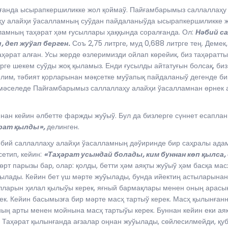
ғанда ысырапкершиликке жол қоймаў. Пайғамбарымыз саллаллаҳу 
аҳу алайҳи ўасалламның суўдан пайдаланыўда ысырапкершиликке ж
ламның таҳәрат ҳәм ғусыллары ҳаққында соралғанда. Ол:
Нәбий са
, деп жуўап берген
.
Соъ 2,75 литрге, муд 0,688 литрге тең. Деме
таҳәрат алған. Усы жерде өзлеримизди ойлап көрейик, биз таҳәратт
итрге шекем суўды жоқ қыламыз. Енди ғусылды айтатуғын болсақ, би
лим, тәбият қорларынан мәқсетке муўапық пайдаланыў дегенде би
л мәселеде Пайғамбарымыз саллаллаҳу алайҳи ўасалламнан өрне
ан кейин әлбетте фаржды жуўыў. Бул да бизлерге сүннет есаплан
әрат қылды»,
делинген.
бий саллаллаҳу алайҳи ўасалламның дәўиринде бир саҳралы адам 
етип, кейин:
«Таҳәрат усындай болады, ким буннан көп қылса
 төрт парызы бар, олар: қолды, бетти ҳәм аяқты жуўыў ҳәм басқа ма
йылады. Кейин бет үш мәрте жуўылады, бунда ийектиң астыларына
лларын ҳилал қылыўы керек, яғный бармақлары менен оның арасын
к. Кейин басымызға бир мәрте масҳ тартыў керек. Масҳ қылынған
ың арты менен мойнына масҳ тартыўы керек. Буннан кейин еки ая
Таҳәрат қылынғанда ағзалар оңнан жуўылады, сөйлесилмейди, қуб