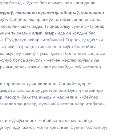
ерек болады. Ҳәтте бир өзимиз шомылғанда да.
 жүриў, екиншиси сүннет қылдырыў, үшиншиси
иў».
Себеби, түклер өсиўи нәтийжесинде инсанда
кеселлик шақырады. Тырнақ алыў сүннет. «Тырнақ
ының тырнағын алып, ақырында оң қолдың бас
 (Туҳфатул ахбар китабынан) Тырнақ күндиз яки
ың иси. Тырнақты тис пенен алыўға болмайды.
слакул муттақин) Ғусыл қылып болғаннан соң алса
р жунуб болса жунублық жеткен жерлер жуўылыўы
арының арасын жақсылап сыйпайды, суў жетпеген
и тәрепинен түсиндирилген. Сондай-ақ үрп-
ық ата-ана сайлаў дәстүри бар. Буның негизинде
. Ҳәзирги ўақытта айырым жас келин-кийеўлер
а-аналар жеңгелер, мурындық ата-аналар итибарды
етти жуўыўы керек. Нәбий саллаллаҳу алайҳи
е бул әдет жақсы жолға қойылған. Сүннет болған бул