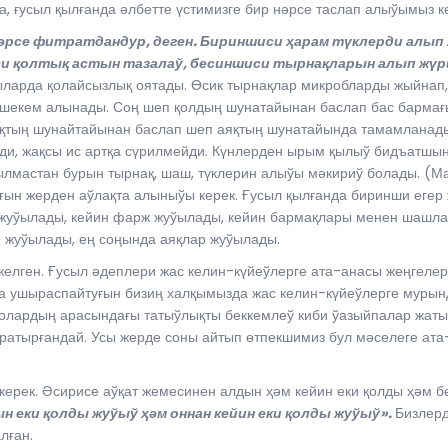
а, ғусыл қылғанда әлбетте үстимизге бир нәрсе таслап алыўымыз к
нәрсе фитратдандур, деген. Бириншиси ҳарам түклерди алып
 қолтық астын тазалаў, бесиншиси тырнақларын алып жүр
ларда қолайсызлық оятады. Өсик тырнақлар микробларды жыйнап, 
шекем алынады. Соң шеп қолдың шунатайынан баслап бас бармағ
қтың шунайтайынан баслап шеп аяқтың шунатайында тамамланады»
ди, жақсы ис артқа сүрилмейди. Күнлерден ырым қылыў бидъатшын
ылмастан бурын тырнақ, шаш, түклерин алыўы мәкириў болады. (Ма
уғын жерден аўлақта алыныўы керек. Ғусыл қылғанда биринши еге
ар жуўылады, кейин фарж жуўылады, кейин бармақлары менен шашл
и жуўылады, ең соңында аяқлар жуўылады.
елген. Ғусыл әдеплери жас келин-күйеўлерге ата-анасы жеңгелер
да ушыраспайтуғын бизиң халқымызда жас келин-күйеўлерге мурынд
олардың арасындағы татыўлықты беккемлеў киби ўазыйпалар жатыр
аратырғандай. Усы жерде соны айтып өтпекшимиз бул мәселеге ат
ерек. Әсирисе аўқат жемесинен алдын ҳәм кейин еки қолды ҳәм б
 еки қолды жуўыў ҳәм оннан кейин еки қолды жуўыў».
Бизлерд
лған.