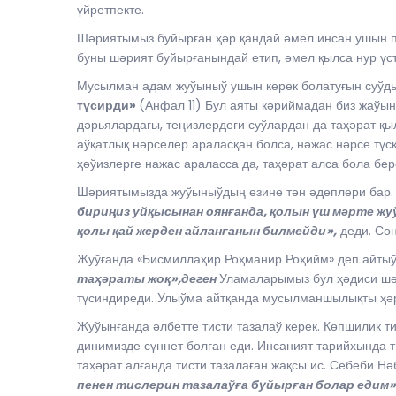
үйретпекте.
Шәриятымыз буйырған ҳәр қандай әмел инсан ушын п
буны шәрият буйырғанындай етип, әмел қылса нур үс
Мусылман адам жуўыныў ушын керек болатуғын суўды
түсирди»
(Анфал 11) Бул аяты кәриймадан биз жаўын
дәрьялардағы, теңизлердеги суўлардан да таҳәрат қы
аўқатлық нәрселер араласқан болса, нәжас нәрсе түс
ҳәўизлерге нажас араласса да, таҳәрат алса бола бер
Шәриятымызда жуўыныўдың өзине тән әдеплери бар. 
бириңиз уйқысынан оянғанда, қолын үш мәрте жу
қолы қай жерден айланғанын билмейди»,
деди. Со
Жуўғанда «Бисмиллаҳир Роҳманир Роҳийм» деп айтыў
таҳәраты жоқ»,деген
Уламаларымыз бул ҳәдиси шә
түсиндиреди. Улыўма айтқанда мусылманшылықты ҳәр
Жуўынғанда әлбетте тисти тазалаў керек. Көпшилик ти
динимизде сүннет болған еди. Инсаният тарийхында 
таҳәрат алғанда тисти тазалаған жақсы ис. Себеби Н
пенен тислерин тазалаўға буйырған болар едим»