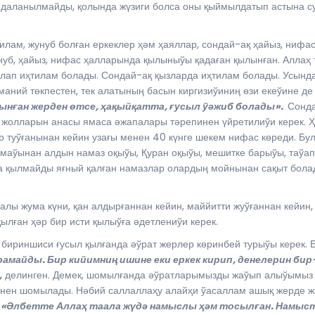
даланылмайды, қолында жүзиги болса оны қыймылдатып астына суў
лам, жунуб болған еркеклер ҳәм ҳаяллар, сондай-ақ ҳайыз, нифас
уб, ҳайыз, нифас ҳалларында қылыныўы қадаған қылынған. Аллаҳ 
слап иҳтилам болады. Сондай-ақ қызларда иҳтилам болады. Усында
маний төкпестен, тек алатының басын киргизиўиниң өзи екеўине де
ынған жерден өтсе, ҳақыйқатта, ғусыл ўәжиб болады».
Сонда
ў жолларын анасы ямаса әжапалары тәрепинен үйретилиўи керек. Ҳ
ар туўғанынан кейин узағы менен 40 күнге шекем нифас көреди. Б
маўынан алдын намаз оқыўы, Қуран оқыўы, мешитке барыўы, таўап
а қылмайды яғный қалған намазлар олардың мойнынан сақыт болад
алы жума күни, қан алдырғаннан кейин, маййитти жуўғаннан кейин,
лған ҳәр бир исти қылыўға әдетлениўи керек.
бириншиси ғусыл қылғанда әўрат жерлер көринбей турыўы керек. 
амайды. Бир кийимниң ишине еки еркек кирип, денелерин бир
,
делинген. Демек, шомылғанда әўратларымызды жаўып алыўымыз к
менен шомылады. Нәбий саллаллаҳу алайҳи ўасаллам ашық жерде 
:
«Әлбетте Аллаҳ таала жүдә намыслы ҳәм тосылған. Намыс