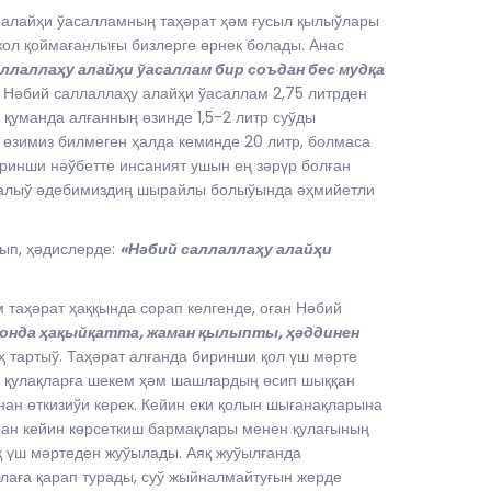
алайҳи ўасалламның таҳәрат ҳәм ғусыл қылыўлары
ол қоймағанлығы бизлерге өрнек болады. Анас
ллаллаҳу алайҳи ўасаллам бир соъдан бес мудқа
к, Нәбий саллаллаҳу алайҳи ўасаллам 2,75 литрден
ы қуманда алғанның өзинде 1,5-2 литр суўды
з өзимиз билмеген ҳалда кеминде 20 литр, болмаса
ринши нәўбетте инсаният ушын ең зәрүр болған
к алыў әдебимиздиң шырайлы болыўында әҳмийетли
ып, ҳәдислерде:
«Нәбий саллаллаҳу алайҳи
таҳәрат ҳаққында сорап келгенде, оған Нәбий
, онда ҳақыйқатта, жаман қылыпты, ҳәддинен
сҳ тартыў. Таҳәрат алғанда биринши қол үш мәрте
н қулақларға шекем ҳәм шашлардың өсип шыққан
ан өткизиўи керек. Кейин еки қолын шығанақларына
нан кейин көрсеткиш бармақлары менен қулағының
қ үш мәртеден жуўылады. Аяқ жуўылғанда
лаға қарап турады, суў жыйналмайтуғын жерде