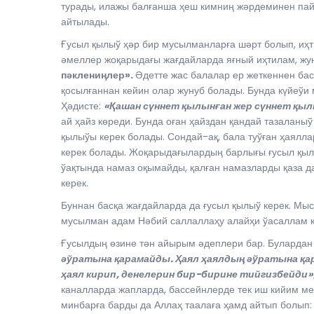
турады, илажы балғанша ҳеш кимниң жәрдеминен пай
айтылады.
Ғусыл қылыў ҳәр бир мусылманларға шәрт болып, иҳти
әмеллер жоқарыдағы жағдайларда яғный иҳтилам, жун
пәклениңлер».
Әдетте жас балалар ер жеткеннен ба
қосылғаннан кейин олар жунуб болады. Бунда күйеўи 
Ҳәдисте:
«Қашан сүннет қылынған жер сүннет қыл
ай ҳайз көреди. Бунда оған ҳайздан қандай тазаланы
қылыўы керек болады. Сондай-ақ, бала туўған ҳаялл
керек болады. Жоқарыдағылардың барлығы ғусыл қыл
ўақтында намаз оқымайды, қалған намазларды қаза д
керек.
Буннан басқа жағдайларда да ғусыл қылыў керек. Мыс
мусылман адам Нәбий саллаллаҳу алайҳи ўасаллам қы
Ғусылдың өзине тән айырым әдеплери бар. Булардан 
әўратына қарамайды. Ҳаял ҳаялдың әўратына қар
ҳаял кирип, денелерин бир-бирине тийгизбейди»
каналларда жапларда, бассейнлерде тек иш кийим 
минбарға барды да Аллаҳ таалаға ҳамд айтып болып