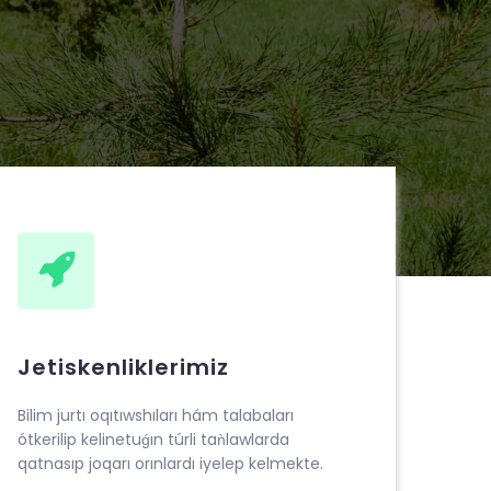
Jetiskenliklerimiz
Bilim jurtı oqıtıwshıları hám talabaları
ótkerilip kelinetuǵın túrli taǹlawlarda
qatnasıp joqarı orınlardı iyelep kelmekte.