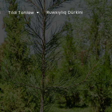
s
Ruwxıylıq Dúrkini
Tildi Tańlaw