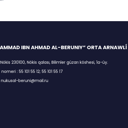
MMAD IBN AHMAD AL-BERUNIY” ORTA ARNAWLĺ I
 Nókis 230100, Nókis qalası, Bilimler gúzarı kóshesi, 1a-úy.
nomeri : 55 101 55 12; 55 101 55 17
: nukusal-beruni@mail.ru