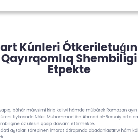
art Kúnleri Ótkeriletuǵı
q Qayırqomlıq Shembili
Etpekte
uwapıq, báhár máwsimi kirip keliwi hámde múbárek Ramazan ayın m
súreni tiykarında Nókis Muhammad ibn Ahmad al-Beruniy orta arnaw
embiligine óz úlesin qosıp dawam ettirmekte.
amááti aǵzaları tárepinen imárat átirapında abadanlastırıw hám k
dı.