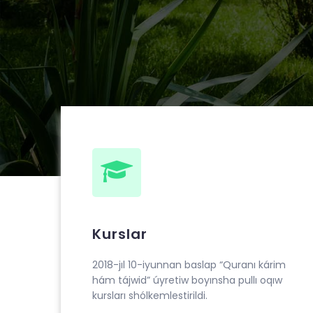
Muhammad ibn Ahmad al-Beruniy medresesin
“Quranı kárim hám tájwid” úyretiw boyınsha pu
Kurslar
2018-jıl 10-iyunnan baslap “Quranı kárim
hám tájwid” úyretiw boyınsha pullı oqıw
kursları shólkemlestirildi.