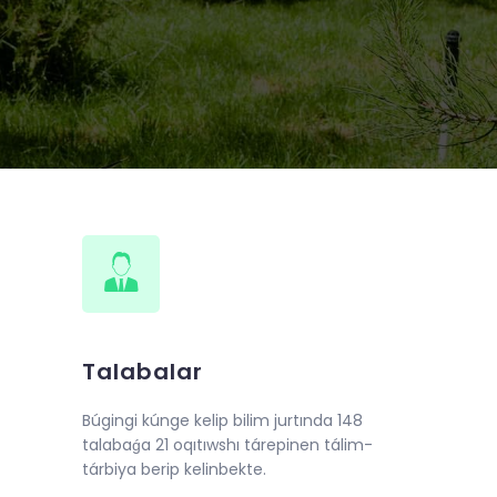
de 2018-jıl 10-iyunnan baslap
llı oqıw kursları shólkemlestirildi.
Talabalar
Búgingi kúnge kelip bilim jurtında 148
talabaǵa 21 oqıtıwshı tárepinen tálim-
tárbiya berip kelinbekte.