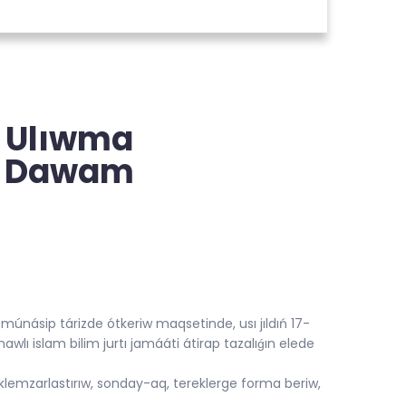
n Ulıwma
gi Dawam
únásip tárizde ótkeriw maqsetinde, usı jıldıń 17-
lı islam bilim jurtı jamááti átirap tazalıǵın elede
óklemzarlastırıw, sonday-aq, tereklerge forma beriw,