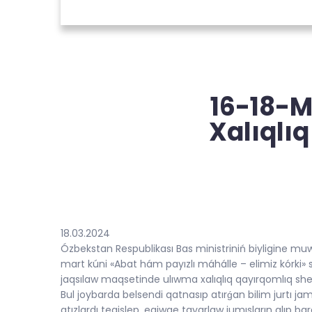
16-18-M
Xalıqlı
18.03.2024
Ózbekstan Respublikası Bas ministriniń biyligine m
mart kúni «Abat hám payızlı máhálle – elimiz kórki» 
jaqsılaw maqsetinde ulıwma xalıqlıq qayırqomlıq sh
Bul joybarda belsendi qatnasıp atırǵan bilim jurtı j
atızlardı tegislep, egiwge tayarlaw jumısların alıp bar