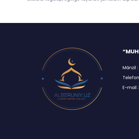
“MUHA
Mánzil :
Telefon 
E-mail 