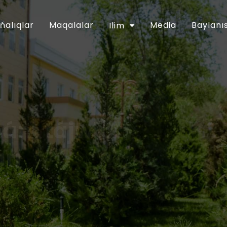
ńalıqlar
Maqalalar
Media
Baylanı
Ilim
hám tájwid”
arı
ǵartıwshılıq tarawınıń jumısın túpkilikli
apreldegi PP-5416-sanlı Pármanı menen
ntinde belgilengen wazıypalardıń
an musılmanları mákemesiniń 2018-jıl
lanǵan. Usı múnásibet penen