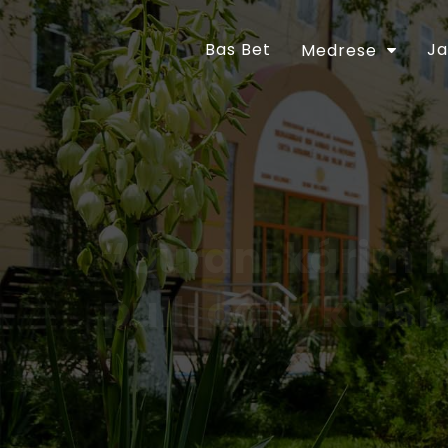
Bas Bet
Ja
Medrese
“Quranı kárim 
pullı oqıw kursl
Ózbekstan Respublikası Prezidentiniń “Diniy-a
jetilistiriw ilajları haqqında”ǵı 2018-jıl 16-
tastıyıqlanǵan ilajlar Baǵdarlamasınıń 6-bá
orınlanıwın támiyinlew maqsetinde Ózbekst
30-apreldegi 01A/056-sanlı buyrıǵı tastıyıq