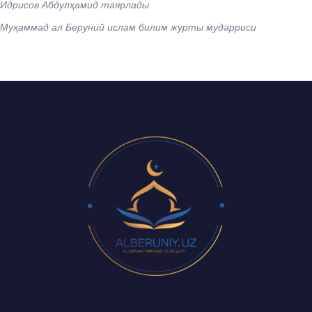
Идрисов Абдулҳамид таярлады
Муҳаммад ал Беруний ислам билим журты мударриси