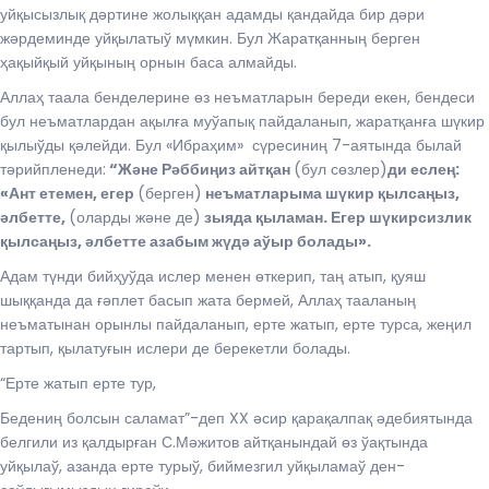
уйқысызлық дәртине жолыққан адамды қандайда бир дәри
жәрдеминде уйқылатыў мүмкин. Бул Жаратқанның берген
ҳақыйқый уйқының орнын баса алмайды.
Аллаҳ таала бенделерине өз неъматларын береди екен, бендеси
бул неъматлардан ақылға муўапық пайдаланып, жаратқанға шүкир
қылыўды қәлейди. Бул «Ибраҳим» сүресиниң 7-аятында былай
тәрийпленеди:
“Және Рәббиңиз айтқан
(бул сөзлер)
ди еслең:
«Ант етемен, егер
(берген)
неъматларыма шүкир қылсаңыз,
әлбетте,
(оларды және де)
зыяда қыламан. Егер шүкирсизлик
қылсаңыз, әлбетте азабым жүдә аўыр болады».
Адам түнди бийҳуўда ислер менен өткерип, таң атып, қуяш
шыққанда да ғәплет басып жата бермей, Аллаҳ тааланың
неъматынан орынлы пайдаланып, ерте жатып, ерте турса, жеңил
тартып, қылатуғын ислери де берекетли болады.
“Ерте жатып ерте тур,
Бедениң болсын саламат”-деп XX әсир қарақалпақ әдебиятында
белгили из қалдырған С.Мәжитов айтқанындай өз ўақтында
уйқылаў, азанда ерте турыў, биймезгил уйқыламаў ден-