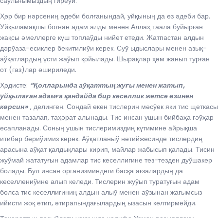
саўлығымыздың гиреўи.
Ҳәр бир нәрсениң әдеби болғанындай, уйқының да өз әдеби бар.
Уйқыламақшы болған адам алды менен Аллаҳ таала буйырған
жақсы әмеллерге күш топлаўды нийет етеди. Жатпастан алдын
дәрўаза-есиклер бекитилиўи керек. Суў ыдыслары менен азық-
аўқатлардың үсти жаўып қойылады. Шырақлар ҳәм жанып турған
от (газ)лар өшириледи.
Ҳәдисте:
“Қолларында аўқаттың жуғы менен жатып,
уйқылаған адамға қандайда бир кеселлик жетсе өзинен
көрсин»
, делинген. Сондай екен тислерин мәсўек яки тис щеткасы
менен тазалап, таҳәрат алынады. Тис инсан ушын бийбаҳа гәўҳар
есапланады. Соның ушын тислеримиздиң күтимине айрықша
итибар бериўимиз керек. Аўқатланыў нәтийжесинде тислердиң
арасына аўқат қалдықлары кирип, майлар жабысып қалады. Тисин
жуўмай жататуғын адамлар тис кеселлигине тез-тезден дуўшакер
болады. Бул инсан организминдеги басқа ағзалардың да
кеселлениўине алып келеди. Тислерин жуўып туратуғын адам
болса тис кеселлигиниң алдын алыў менен аўзынан жағымсыз
ийисти жоқ етип, әтирапындағылардың ызасын келтирмейди.