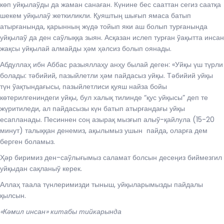
көп уйқылаўды да жаман санаған. Күнине бес сааттан сегиз саатқа
шекем уйқылаў жеткиликли. Қуяштың шығып ямаса батып
атырғанында, қарынның жүдә тойып яки аш болып турғанында
уйқылаў да ден саўлыққа зыян. Асқазан ислеп турған ўақытта инсан
жақсы уйқылай алмайды ҳәм ҳәлсиз болып оянады.
Абдуллаҳ ибн Аббас разыяллаҳу анҳу былай деген: «Уйқы үш түрли
болады: тәбийий, пазыйлетли ҳәм пайдасыз уйқы. Тәбийий уйқы
түн ўақтындағысы, пазыйлетлиси қуяш найза бойы
көтерилгениндеги уйқы, бул халық тилинде “қус уйқысы” деп те
жүритиледи, ал пайдасызы күн батып атырғандағы уйқы
есапланады. Песиннен соң азырақ мызғып алыў-қайлула (15-20
минут) талыққан денемиз, ақылымыз ушын пайда, оларға дем
берген боламыз.
Ҳәр биримиз ден-саўлығымыз саламат болсын десеңиз биймезгил
уйқыдан сақланыў керек.
Аллаҳ таала түнлеримизди тыныш, уйқыларымызды пайдалы
қылсын.
«Кәмил инсан» китабы тийкарында