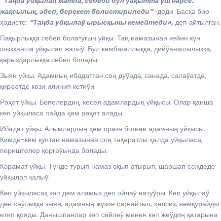
“Таңда уйқылап жатпа, себеби бул ўақытта үш нәрсе:
жақсылық, әдеп, берекет бөлистириледи”
-деди. Басқа бир
ҳәдисте:
“Таңда уйқылаў ырысқыны кемейтеди»,
деп айтылған.
Пақырлыққа себеп болатуғын уйқы. Таң намазынан кейин күн
шыққанша уйқылап жатыў. Бул кәмбағаллыққа, дийўанашылыққа,
қарыздарлыққа себеп болады.
Зыян уйқы. Адамның ибадаттан соң дуўада, санада, салаўатда,
қирәәтде көзи илинип кетиўи.
Рәҳәт уйқы. Бөпелердиң, кесел адамлардың уйқысы. Олар қанша
көп уйқыласа пайда ҳәм рәҳәт алады.
Ибадат уйқы. Алымлардың ҳәм ораза болған адамның уйқысы.
Кимде-ким қуптан намазынан соң таҳәратлы ҳалда уйқыласа,
периштелер қорғаўында болады.
Кәрамат уйқы. Түнде турып намаз оқып атырып, шаршап сәждеде
уйқылап қалыў.
Көп уйқыласақ көп дем аламыз деп ойлаў натуўры. Көп уйқылаў
ден саўлыққа зыян, адамның жүзин сарғайтып, ҳәлсиз, немқурайды
етип қояды. Данышпанлар көп сөйлеў менен көп жеўдиң қатарына