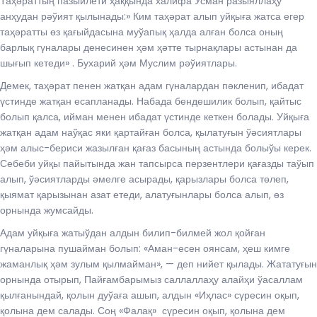
Таҳәраттың пазыйлети ҳаққында халифа Усман разыяллаҳу
анҳудан рәўият қылынады:» Ким таҳәрат алып уйқыға жатса егер
таҳәратты өз қағыйдасына муўапық ҳалда алған болса оның
барлық гүналары денесинен ҳәм ҳәтте тырнақлары астынан да
шығып кетеди» . Бухарий ҳәм Муслим рәўиятлары.
Демек, таҳәрат пенен жатқан адам гүналардан пәкленип, ибадат
үстинде жатқан есапланады. Набада бендешилик болып, қайтыс
болып қалса, ийман менен ибадат үстинде кеткен болады. Уйқыға
жатқан адам наўқас яки қартайған болса, қылатуғын ўәсиятлары
ҳәм алыс-бериси жазылған қағаз басының астында болыўы керек.
Себеби уйқы пайытында жан тапсырса перзентлери қағазды таўып
алып, ўәсиятларды әмелге асырады, қарызлары болса төлеп,
қыямат қарызынан азат етеди, алатуғынлары болса алып, өз
орнында жумсайды.
Адам уйқыға жатыўдан алдын билип-билмей жол қойған
гүналарына пушайман болып: «Аман-есен оянсам, ҳеш кимге
жаманлық ҳәм зулым қылмайман», — деп нийет қылады. Жататуғын
орнында отырып, Пайғамбарымыз саллаллаҳу алайҳи ўасаллам
қылғанындай, қолын дуўаға ашып, алдын «Иҳлас» сүресин оқып,
қолына дем салады. Соң «Фалақ» сүресин оқып, қолына дем