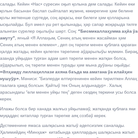
салады. Кейин «Нас» сүресин оқып қолына дем салады. Кейин еки
қолын басынан баслап сыйпалап жүзине, көкирегине ҳәм белине
қолы жеткенше сүртеди, соң арқасы, еки билеги ҳәм қолларына
ысқылайды. Бул әмел үш рет қылынады, ҳәр сапар жоқарыда тилге
алынған сүрелер оқылыўы шәрт. Соң:
“Бисмикаллаҳумма аҳйа ўа
амуту”
, яғный «Я Аллаҳым, Сениң атың менен жасайман ҳәм
Сениң атың менен өлемен» , деп оң тәрепи менен қублаға қараған
ҳалда жатады, кейин қәлеген тәрепине аўдарылыўы мүмкин. Бирақ,
азанда уйқыдан турған адам шеп тәрепи менен жатқан болса,
аўдарылып, оң тәрепи менен турады ҳәм мына дуўаны оқыйды:
«Әлҳамдү лиллаҳиллази ахяна баъда ма аматана ўа илайҳин
нушуўр».
Мәниси: “Бизлерди өлтиргенинен кейин тирилткен Аллаҳ
таалаға ҳамд болсын. Қайтыў тек Оның алдынадур» . Халық
арасындағы “өли менен уйқы тең” деген сөздиң төркини усы болса
керек.
Илажы болса бир ханада жалғыз уйқыламаў, жатқанда қублаға яки
муқаддес китаплар турған тәрепке аяқ созбаў керек.
Дүстөменине ямаса шалқасына жатыў әдепсизлик саналады.
Ҳалимийдиң «Минҳаж» китабында ҳаяллардың шалқасына жатып