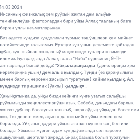
14.03.2024
Инсанның физикалық ҳәм руўхый жақтан дем алыўын
тәмийенлеўши факторлардан бири уйқы Аллаҳ тааланың бизге
берген уллы неъматларынан.
Биз әдетте күндизи күнделикли турмыс тәшўишлери ҳәм мийнет
нәтийжесинде талығамыз. Ертеңги күн ушын денемизге қайтадан
қуўат, күш жыйнап азықланыў мәқсетинде түнлери көзимизди
илемиз. Бул ҳаққында Аллаҳ таала “Наба” сүресиниң 9-11-
аятларында былай дейди: “
Уйқыларыңызды
(денелериңиз ҳәм
нервлериңиз ушын)
дем алыс қылдық. Түнди
(өз қараңғылығы
менен барлық нәрсени жасырып туратуғын)
кийим қылдық. Ал,
күндизди тиришилик
(ўақты)
қылдық» .
Ҳақыйқатында да, уйқы бизди кейинги күнге узатып салыўшы,
руўхымызды жеңиллестириўши азық. Себеби, дүньядағы барлық
жанзат дуўшар болатуғын талығыў, шаршаўдың уйқыдан бөлек еми
жоқ. Тек денеге емес, ақылға да яки мийге уйқы менен дем
бериледи. Уйқының қәдири уйқысыз өткен күннен соң белгили
болады. Уйқысыз жүрген адам күн даўамында сәл нәрсеге
ашыўланып, шертилип жүреди. Бирақ базыда болып туратуғын