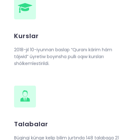
Kurslar
2018-jıl 10-iyunnan baslap “Quranı kárim hám
tájwid” úyretiw boyınsha pullı oqıw kursları
shólkemlestirildi.
Talabalar
Búgingi kúnge kelip bilim jurtında 148 talabaǵa 21