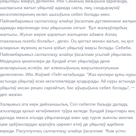
уйқылаўы макруҳ делинген. Ибн Синаның жазыўына қарағанда,
шалқасына жатып уйқылаў адамда сакта, ләң, сандырақлаў
кеселликлериниң келип шығыўына себеп болады екен.
Пайғамбарымыз саллаллаҳу алайҳи ўасаллам дүстөменине жатқан
адамды көргенинде оны уйқысынан оятып:
“Бул жалқаўлардың
жатысы. Жүзин жерге қаратып жатырған адамға Аллаҳ
тааланың ғәзеби болады»
, деген. Оң қаптал менен жатып, оң қол
алақанын жүзиниң астына қойып уйқылаў жақсы болады. Себеби,
Пайғамбарымыз саллаллаҳу алайҳи ўасаллам усылай уйқылаған.
Медицина қәнигелери де бундай етип уйқылаўда дене
ағзаларының ислеўи, зат алмасыўының жақсыланатуғынын
дәлиллеген. Ибн Жаўзий «Тиб» китабында: “Жаз күнлери қуяш нуры
астында уйқылаў ески кеселликлерди қоздырады. Ай нуры астында
уйқылаў инсан реңин сарғайтып, бас аўырыўына себеп болады”, —
деп жазған.
Халқымыз ата кәри дийханшылық. Сол себепли базыда далада,
атызларда қалып кетиўимизге туўра келеди. Бундай ўақытлары кең
далада ямаса атызда уйқылағанда өзин ҳәр түрли зыянлы жәнлик
ҳәм ҳайўанлардан қорғаўға ҳәрекет етиў де уйқылаў әдебине
киреди. Расуллуллаҳ саллаллаҳу алайҳи ўасаллам:
“Ким үсти