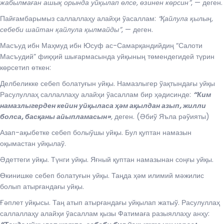
жабылмаған ашық орында уйқылап өлсе, өзинен көрсин”
, — деген.
Пайғамбарымыз саллаллаҳу алайҳи ўасаллам:
“Қайлула қылың,
себеби шайтан қайлула қылмайды”
, — деген.
Масъуд ибн Маҳмуд ибн Юсуф ас-Самарқандийдиң “Салоти
Масъудий” фиқҳий шығармасында уйқының төмендегидей түрин
көрсетип өткен:
Делбеликке себеп болатуғын уйқы. Намазлыгер ўақтындағы уйқы
Расулуллаҳ саллаллаҳу алайҳи ўасаллам бир ҳәдисинде:
“Ким
намазлыгерден кейин уйқыласа ҳәм ақылдан азып, жилли
болса, басқаны айыпламасын»
,
деген. (Әбиў Яъла рәўияты)
Азап-ақыбетке себеп болыўшы уйқы. Бул қуптан намазын
оқымастан уйқылаў.
Әдеттеги уйқы. Түнги уйқы. Яғный қуптан намазынан соңғы уйқы.
Өкинишке себеп болатуғын уйқы. Таңда ҳәм илимий мәжилис
болып атырғандағы уйқы.
Ғәплет уйқысы. Таң атып атырғандағы уйқылап жатыў. Расулуллаҳ
саллаллаҳу алайҳи ўасаллам қызы Фатимаға разыяллаҳу анҳу: