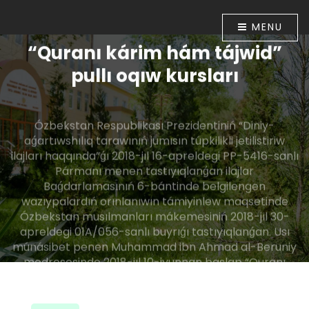
MENU
“Quranı kárim hám tájwid”
pullı oqıw kursları
Ózbekstan Respublikası Prezidentiniń “Diniy-
aǵartıwshılıq tarawınıń jumısın túpkilikli jetilistiriw
ilajları haqqında”ǵı 2018-jıl 16-apreldegi PP-5416-sanlı
Pármanı menen tastıyıqlanǵan ilajlar
Baǵdarlamasınıń 6-bántinde belgilengen
wazıypalardıń orınlanıwın támiyinlew maqsetinde
Ózbekstan musılmanları mákemesiniń 2018-jıl 30-
apreldegi 01A/056-sanlı buyrıǵı tastıyıqlanǵan. Usı
múnásibet penen Muhammad ibn Ahmad al-Beruniy
medresesinde 2018-jıl 10-iyunnan baslap “Quranı
kárim hám tájwid” úyretiw boyınsha pullı oqıw kursları
shólkemlestirildi.