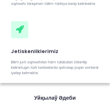
oqıtıwshı tárepinen tálim-tárbiya berip kelinbekte.
Jetiskenliklerimiz
Bilim jurtı oqıtıwshıları hám talabaları ótkerilip
kelinetuǵın túrli taǹlawlarda qatnasıp joqarı orınlardı
iyelep kelmekte.
Уйқылаў Әдеби