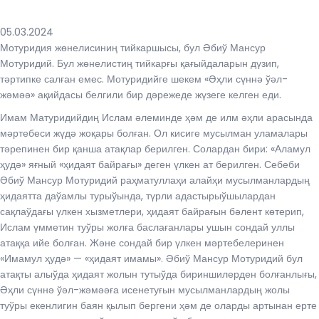
05.03.2024
Мотуридия жѳнелисиниң тийкаршысы, бул Әбиў Мансур
Мотуридий. Бул жѳнелистиң тийкарғы қағыйдаларын дүзип,
тәртипке салған емес. Мотуридийге шекем «Әҳли сүннә ўәл-
жәмәә» ақийдасы белгили бир дәрежеде жүзеге келген еди.
Имам Матуридийдиң Ислам әлеминде ҳәм де илм әҳли арасында
мәртебеси жүдә жоқары болған. Ол кисиге мусылман уламалары
тәрепинен бир қанша атақлар берилген. Солардан бири: «Аламул
ҳудә» яғный «ҳидаят байрағы» деген үлкен ат берилген. Себеби
Әбиў Мансур Мотуридий раҳматуллаҳи алайҳи мусылманлардың
ҳидаятта даўамлы турыўында, түрли адастырыўшылардан
сақлаўдағы үлкен хызметлери, ҳидаят байрағын бәлент кѳтерип,
Ислам үмметин туўры жолға баслағанлары ушын сондай уллы
атаққа ийе болған. Және сондай бир үлкен мәртебелеринен
«Имамул ҳудә» — «ҳидаят имамы». Әбиў Мансур Мотуридий бул
атақты алыўда ҳидаят жолын тутыўда бириншилерден болғанлығы,
Әҳли сүннә ўәл-жәмәәға исенетуғын мусылманлардың жолы
туўры екенлигин баян қылып бергени ҳәм де оларды артынан ерте