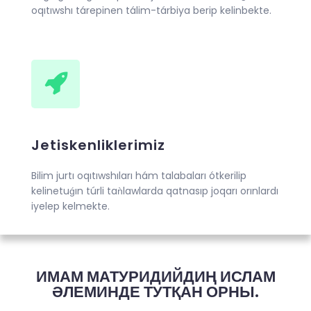
oqıtıwshı tárepinen tálim-tárbiya berip kelinbekte.
Jetiskenliklerimiz
Bilim jurtı oqıtıwshıları hám talabaları ótkerilip
kelinetuǵın túrli taǹlawlarda qatnasıp joqarı orınlardı
iyelep kelmekte.
ИМАМ МАТУРИДИЙДИҢ ИСЛАМ
ӘЛЕМИНДЕ ТУТҚАН ОРНЫ.