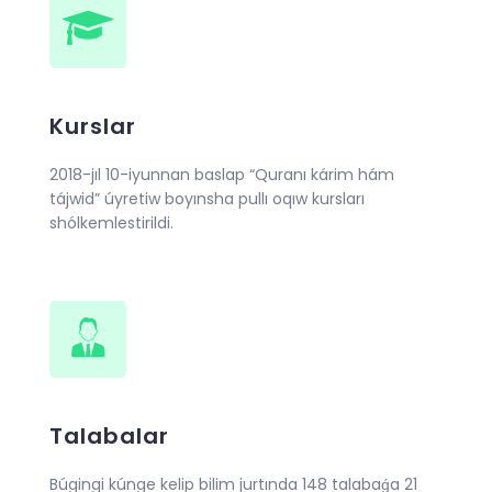
Kurslar
2018-jıl 10-iyunnan baslap “Quranı kárim hám
tájwid” úyretiw boyınsha pullı oqıw kursları
shólkemlestirildi.
Talabalar
Búgingi kúnge kelip bilim jurtında 148 talabaǵa 21