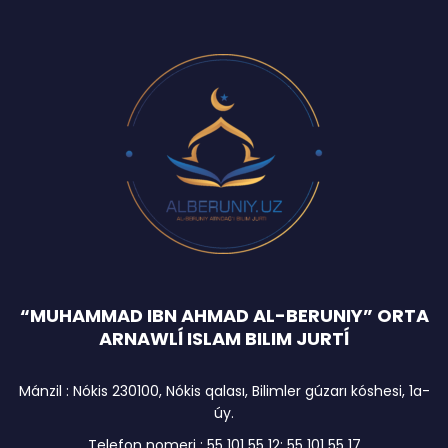
“MUHAMMAD IBN AHMAD AL-BERUNIY” ORTA
ARNAWLĺ ISLAM BILIM JURTĺ
Mánzil : Nókis 230100, Nókis qalası, Bilimler gúzarı kóshesi, 1a-
úy.
Telefon nomeri : 55 101 55 12; 55 101 55 17