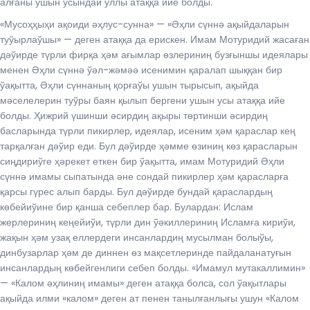
алғаны ушын усындай уллы атаққа ийе болды.
«Мусоҳҳыҳи ақоиди әҳлус-сунна» — «Әҳли сүннә ақыйдаларын
туўырлаўшы» — деген атаққа да ерискен. Имам Мотуридий жасаған
дәўирде түрли фирқа ҳәм ағымлар ѳзлериниң бузғыншы идеялары
менен Әҳли сүннә ўәл-жәмәә исенимин қаралап шыққан бир
ўақытта, Әҳли сүннаның қорғаўы ушын тырысып, ақыйда
мәселелерин туўры баян қылып бергени ушын усы атаққа ийе
болды. Ҳижрий үшинши әсирдиң ақыры тѳртинши әсирдиң
басларында түрли пикирлер, идеялар, исеним ҳәм қараслар кең
тарқалған дәўир еди. Бул дәўирде ҳәмме ѳзиниң кѳз қарасларын
сиңдириўге ҳәрекет еткен бир ўақытта, имам Мотуридий Әҳли
сүннә имамы сыпатында әне сондай пикирлер ҳәм қарасларға
қарсы гүрес алып барды. Бул дәўирде бундай қараслардың
кѳбейиўине бир қанша себеплер бар. Булардан: Ислам
жерлериниң кеңейиўи, түрли дин ўәкиллериниң Исламға кириўи,
жақын ҳәм узақ еллердеги инсанлардиң мусылман болыўы,
динбузарлар ҳәм де диннен ѳз мақсетлеринде пайдаланатуғын
инсанлардың кѳбейгенлиги себеп болды. «Имамул мутакаллимин»
— «Калом әҳлиниң имамы» деген атаққа болса, сол ўақытлары
ақыйда илми «калом» деген ат пенен танылғанлығы ушун «Калом