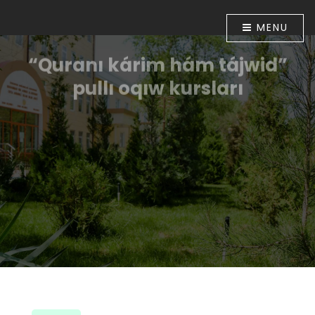
MENU
“Quranı kárim hám tájwid”
pullı oqıw kursları
Ózbekstan Respublikası Prezidentiniń “Diniy-
aǵartıwshılıq tarawınıń jumısın túpkilikli jetilistiriw
ilajları haqqında”ǵı 2018-jıl 16-apreldegi PP-5416-sanlı
Pármanı menen tastıyıqlanǵan ilajlar
Baǵdarlamasınıń 6-bántinde belgilengen
wazıypalardıń orınlanıwın támiyinlew maqsetinde
Ózbekstan musılmanları mákemesiniń 2018-jıl 30-
apreldegi 01A/056-sanlı buyrıǵı tastıyıqlanǵan. Usı
múnásibet penen Muhammad ibn Ahmad al-Beruniy
medresesinde 2018-jıl 10-iyunnan baslap “Quranı
kárim hám tájwid” úyretiw boyınsha pullı oqıw kursları
shólkemlestirildi.