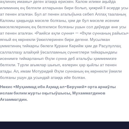
әҳлиниң имамы» деген атаққа ерискен. Калом илими ақыйда
илиминиң ең белгили атларынан бири болып, ҳижрий II әсирде усы
ат пенен аталған. Бул ат пенен аталыўына себеп Аллаҳ тааланың
Каломы ҳаққында мәселе болғаны, ҳәм де бул мәселе исеним
мәселелериниң ең белгилиси болғаны ушын сол дәўирде әне усы
ат пенен аталған. «Раийси әҳли сүннә» — «Әҳли сүннаның райысы»
яғный ең кѳрнекли ўәкиллеринен бири дегени. Мусылман
үмметиниң тийкарғы бѳлеги Қурани Кәрийм ҳәм де Расулуллаҳ
саллаллаҳу алайҳий ўәсалламның сүннетлери тийкарындағы
исенимге тийкарланып Әҳли сүннә деб аталыўы ҳәммемизге
белгили. Түрли ағымлар шығып, ѳзлерин ҳәр қыйлы ат пенен
атады. Ал, имам Мотуридий Әҳли сүннаның ең кѳрнекли ўәкили
болғаны ушун да усындай атаққа ийе болған.
Нѳкис «Муҳаммад ибн Аҳмад ал-Беруний» орта арнаўлы
ислам билим журты оқытыўшысы, Мухамматдинов
Ағзамматдин.