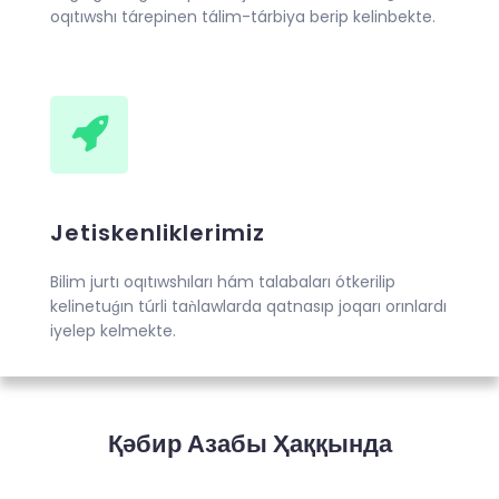
oqıtıwshı tárepinen tálim-tárbiya berip kelinbekte.
Jetiskenliklerimiz
Bilim jurtı oqıtıwshıları hám talabaları ótkerilip
kelinetuǵın túrli taǹlawlarda qatnasıp joqarı orınlardı
iyelep kelmekte.
Қәбир Азабы Ҳаққында