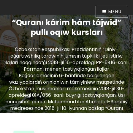
MENU
“Quranı kárim hám tájwid”
pullı oqıw kursları
Ózbekstan Respublikası Prezidentiniń “Diniy-
aǵartıwshılıq tarawınıń jumısın túpkilikli jetilistiriw
ilajları haqqında”ǵı 2018-jıl 16-apreldegi PP-5416-sanlı
Pármanı menen tastıyıqlanǵan ilajlar
Baǵdarlamasınıń 6-bántinde belgilengen
wazıypalardıń orınlanıwın támiyinlew maqsetinde
Ózbekstan musılmanları mákemesiniń 2018-jıl 30-
apreldegi 01A/056-sanlı buyrıǵı tastıyıqlanǵan. Usı
múnásibet penen Muhammad ibn Ahmad al-Beruniy
medresesinde 2018-jıl 10-iyunnan baslap “Quranı
kárim hám tájwid” úyretiw boyınsha pullı oqıw kursları
shólkemlestirildi.