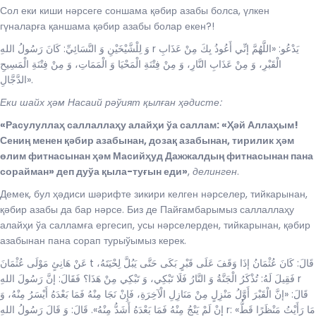
Сол еки киши нәрсеге соншама қәбир азабы болса, үлкен
гүналарға қаншама қәбир азабы болар екен?!
وَ لِلْشَّيْخَيْنِ وَ النَّسَائِيِّ: كَانَ رَسُولُ اللهِ r يَدْعُو: «اللَّهُمَّ إنِّي أَعُوذُ بِكَ مِنْ عَذَابِ
الْقَبْرِ، وَ مِنْ عَذَابِ النَّارِ، وَ مِنْ فِتْنَةِ الْمَحْيَا وَ الْمَمَاتِ، وَ مِنْ فِتْنَةِ الْمَسِيحِ
الدَّجَّالِ».
Еки шайх ҳәм Насаий рәўият қылған ҳәдисте:
«Расулуллаҳ саллаллаҳу алайҳи ўа саллам: «Ҳәй Аллаҳым!
Сениң менен қәбир азабынан, дозақ азабынан, тирилик ҳәм
өлим фитнасынан ҳәм Масийҳуд Дажжалдың фитнасынан пана
сорайман» деп дуўа қыла-туғын еди»
,
делинген
.
Демек, бул ҳәдиси шәрифте зикири келген нәрселер, тийкарынан,
қәбир азабы да бар нәрсе. Биз де Пайғамбарымыз саллаллаҳу
алайҳи ўа салламға ергесип, усы нәрселерден, тийкарынан, қәбир
азабынан пана сорап турыўымыз керек.
عَنْ هَانِئٍ مَوْلَى عُثْمَانَ t قَالَ: كَانَ عُثْمَانُ إذَا وَقَفَ عَلَى قَبْرٍ بَكَى حَتَّى يَبُلَّ لِحْيَتَهُ،
فَقِيلَ لَهُ: تُذْكَرُ الْجَنَّةُ وَ النَّارُ فَلَا تَبْكِي، وَ تَبْكِي مِنْ هَذَا؟ فَقَالَ: إنَّ رَسُولَ اللهِ r
قَالَ: «إنَّ الْقَبْرَ أَوَّلُ مَنْزِلٍ مِنْ مَنَازِلِ الْآخِرَةِ، فَإِنْ نَجَا مِنْهُ فَمَا بَعْدَهُ أَيْسَرُ مِنْهُ، وَ
إِنْ لَمْ يَنْجُ مِنْهُ فَمَا بَعْدَهُ أَشَدُّ مِنْهُ». قَالَ: وَ قَالَ رَسُولُ اللهِ r: «مَا رَأَيْتُ مَنْظَرًا قَطُّ