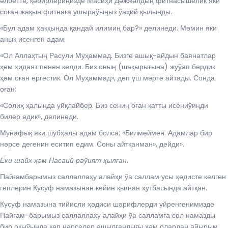
әлбетте, қәбирлериңизде Масиҳи Дәжжәлдың фитнасышелик яки
соған жақын фитнаға ушыраўыңыз ўаҳий қылынды.
«Бул адам ҳаққында қандай илимиң бар?» делинеди. Мөмин яки
анық исенген адам:
«Ол Аллаҳтың Расули Муҳаммад. Бизге ашық-айдын баянатлар
ҳәм ҳидаят пенен келди. Биз оның (шақырығына) жуўап бердик
ҳәм оған ергестик. Ол Муҳаммад», деп үш мәрте айтады. Сонда
оған:
«Солиҳ ҳалыңда уйқлайбер. Биз сениң оған қатты исениўиңди
билер едик», делинеди.
Мунафық яки шубҳалы адам болса: «Билмеймен. Адамлар бир
нәрсе дегенин еситип едим. Соны айтқанман», дейди».
Еки шайх ҳәм Насаий рәўият қылған
.
Пайғамбарымыз саллаллаҳу алайҳи ўа саллам усы ҳәдисте келген
гәплерин Кусуф намазынан кейин қылған хутбасында айтқан.
Кусуф намазына тийисли ҳәдиси шәрифлерди үйренгенимизде
Пайғам-барымыз саллаллаҳу алайҳи ўа салламға сол намазды
бир оқыўында көп нәрселер ашылғанлығы ҳәм олардан айырым