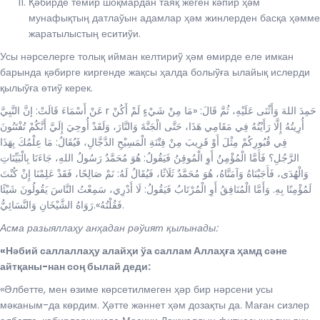
Қәбирде темир шоқмардан таяқ жеген кәпир ҳәм
мунафықтың датлаўын адамлар ҳәм жинлерден басқа ҳәмме
жаратылыстың еситиўи.
Усы нәрселерге толық ийман келтириў ҳәм өмирде еле имкан
барында қәбирге киргенде жақсы ҳалда болыўға ылайық ислерди
қылыўға өтиў керек.
عَنْ أَسْمَاءَ قَالَتْ: إنَّ النَّبِيَّ r حَمِدَ اللهَ وَأَثْنَى عَلَيْهِ، ثُمَّ قَالَ: «مَا مِنْ شَيْءٍ لَمْ أَكُنْ
أُرِيتُهُ إِلَّا رَأَيْتُهُ فِي مَقَامِي هَذَا، حَتَّى الْجَنَّةَ وَالنَّارَ، وَلَقَدْ أُوحِيَ إِلَيَّ أَنَّكُمْ تُفْتَنُونَ
فِي قُبُورِكُمْ مِثْلَ أَوْ قَرِيبَ مِنْ فِتْنَةِ الْمَسِيْحِ الدَّجَّالِ، فَيُقَالُ: مَا عِلْمُكَ بِهَذَا
الرَّجُلِ؟ فَأَمَّا الْمُؤْمِنُ أَوِ الْمُوقِنُ فَيَقُولُ: هُوَ مُحَمَّدٌ رَسُولُ اللهِ، جَاءَنَا بِالْبَيِّنَاتِ
وَالْهُدَى، فَأَجَبْنَاهُ وَآمَنَّاهُ، هُوَ مُحَمَّدٌ ثَلَاثًا، فَيُقَالُ لَهُ: نَمْ صَالِحًا، فَقَدْ عَلِمْنَا إِنْ كُنْتَ
لَمُؤْمِنًا بِهِ. وَأَمَّا الْمُنَافِقُ أَوِ الْمُرْتَابُ فَيَقُولُ: لَا أَدْرِي، سَمِعْتُ النَّاسَ يَقُولُونَ شَيْئًا
فَقُلْتُهُ».رَوَاهُ الشَّيْخَانِ وَالنَّسَائِيُّ.
Асма разыяллаҳу анҳадан рәўият қылынады:
«Нәбий саллаллаҳу алайҳи ўа саллам Аллаҳға ҳамд сәне
айтқаны-нан соң былай деди:
«Әлбетте, мен өзиме көрсетилмеген ҳәр бир нәрсени усы
мәканым-да көрдим. Ҳәтте жәннет ҳәм дозақты да. Маған сизлер