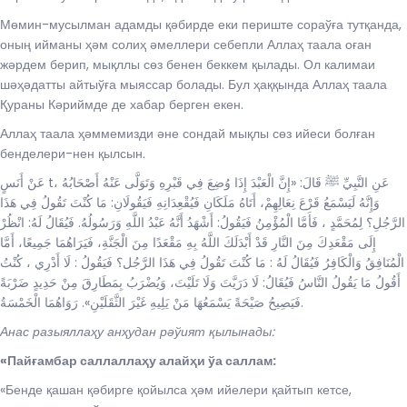
Мөмин-мусылман адамды қәбирде еки периште сораўға тутқанда,
оның ийманы ҳәм солиҳ әмеллери себепли Аллаҳ таала оған
жәрдем берип, мықллы сөз бенен беккем қылады. Ол калимаи
шәҳәдатты айтыўға мыяссар болады. Бул ҳаққында Аллаҳ таала
Қураны Кәриймде де хабар берген екен.
Аллаҳ таала ҳәммемизди әне сондай мықлы сөз ийеси болған
бенделери-нен қылсын.
عَنْ أَنَسٍ t، عَنِ النَّبِيِّ ﷺ قَالَ: «إِنَّ الْعَبْدَ إِذَا وُضِعَ فِي قَبْرِهِ وَتَوَلَّى عَنْهُ أَصْحَابُهُ
وَإِنَّهُ لَيَسْمَعُ قَرْعَ نِعَالِهِمْ، أَتَاهُ مَلَكَانِ فَيُقْعِدَانِهِ فَيَقُولَانِ: مَا كُنْتَ تَقُولُ فِي هَذَا
الرَّجُلِ؟ لِمُحَمَّدٍ ، فَأَمَّا الْمُؤْمِنُ فَيَقُولُ: أَشْهَدُ أَنَّهُ عَبْدُ اللَّهِ وَرَسُولُهُ. فَيُقَالُ لَهُ: انْظُرْ
إِلَى مَقْعَدِكَ مِنَ النَّارِ قَدْ أَبْدَلَكَ اللَّهُ بِهِ مَقْعَدًا مِنَ الْجَنَّةِ، فَيَرَاهُمَا جَمِيعًا، أَمَّا
الْمُنَافِقُ وَالْكَافِرُ فَيُقَالُ لَهُ : مَا كُنْتَ تَقُولُ فِي هَذَا الرَّجُل؟ فَيَقُولُ : لَا أَدْرِي ، كُنْتُ
أَقُولُ مَا يَقُولُ النَّاسُ فَيُقَالُ: لَا دَرَيَّتَ وَلَا تَلَيْتَ، وَيُضْرَبُ بِمَطَارِقَ مِنْ حَدِيدٍ ضَرْبَةً
فَيَصِيحُ صَيْحَةً يَسْمَعُهَا مَنْ يَلِيهِ غَيْرَ الثَّقَلَيْنِ». رَوَاهُمَا الْخَمْسَةُ.
Анас разыяллаҳу анҳудан рәўият қылынады:
«Пайғамбар саллаллаҳу алайҳи ўа саллам:
«Бенде қашан қәбирге қойылса ҳәм ийелери қайтып кетсе,