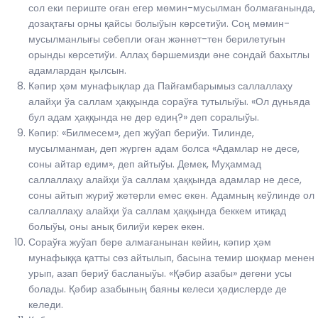
сол еки периште оған егер мөмин-мусылман болмағанында,
дозақтағы орны қайсы болыўын көрсетиўи. Соң мөмин-
мусылманлығы себепли оған жәннет-тен берилетуғын
орынды көрсетиўи. Аллаҳ бәршемизди әне сондай бахытлы
адамлардан қылсын.
Кәпир ҳәм мунафықлар да Пайғамбарымыз саллаллаҳу
алайҳи ўа саллам ҳаққында сораўға тутылыўы. «Ол дүньяда
бул адам ҳаққында не дер едиң?» деп соралыўы.
Кәпир: «Билмесем», деп жуўап бериўи. Тилинде,
мусылманман, деп жүрген адам болса «Адамлар не десе,
соны айтар едим», деп айтыўы. Демек, Муҳаммад
саллаллаҳу алайҳи ўа саллам ҳаққында адамлар не десе,
соны айтып жүриў жетерли емес екен. Адамның кеўлинде ол
саллаллаҳу алайҳи ўа саллам ҳаққында беккем итиқад
болыўы, оны анық билиўи керек екен.
Сораўға жуўап бере алмағанынан кейин, кәпир ҳәм
мунафыққа қатты сөз айтылып, басына темир шоқмар менен
урып, азап бериў басланыўы. «Қәбир азабы» дегени усы
болады. Қәбир азабының баяны келеси ҳәдислерде де
келеди.