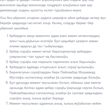
мәселени ақыйда мәнисинде сиңдирип алыўымыз ҳәм ҳәр
демимизде ондағы ҳалатты еслеп турыўымыз керек.
Усы биз үйренип атырған ҳәдиси шәрифте әйне қәбирде нелер жүз
бериўи ҳаққында сөз кетип атыр. Келиң, оларды бирме-бир
үйренип шығайық:
Қәбирдеги жаңа көмилген адам өзин көмип кеткенлердиң
аяғы-ның даўысын еситиўи. Бул ҳақыйқат ҳәзирги заман
илими арқалы да тас-тыйқланады.
Қәбир сораўы көмип кетип баратырғанлар қәбирден
узақласпас-тан турып-ақ басланыўы.
Қәбир сораўы еки периште тәрепинен алып барылыўы.
Қәбирдеги адамды отырғызып алып, сораў қылыныўы.
Берилетуғын сораўлардан бири Пайғамбар Муҳаммад
Мустафа саллаллаҳу алайҳи ўа саллам ҳаққында болыўы.
Бул дүньяда мөмин-мусылман болып, ийманы ҳәм әмели
орнында болған адам қәбир сораўы ўақтында сергек болып,
Пайғамбарымыз саллаллаҳу алайҳи ўа саллам ҳаққындағы
сораўға анық, тынық жуўап береди.
Мөмин-мусылман адамның анық, тынық жуўабынан кейин