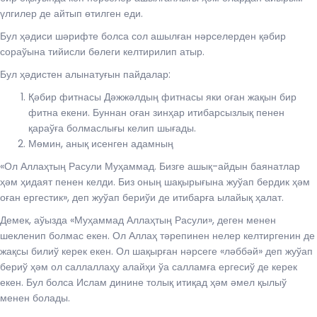
үлгилер де айтып өтилген еди.
Бул ҳәдиси шәрифте болса сол ашылған нәрселерден қәбир
сораўына тийисли бөлеги келтирилип атыр.
Бул ҳәдистен алынатуғын пайдалар:
Қәбир фитнасы Дәжжәлдың фитнасы яки оған жақын бир
фитна екени. Буннан оған зинҳар итибарсызлық пенен
қараўға болмаслығы келип шығады.
Мөмин, анық исенген адамның
«Ол Аллаҳтың Расули Муҳаммад. Бизге ашық-айдын баянатлар
ҳәм ҳидаят пенен келди. Биз оның шақырығына жуўап бердик ҳәм
оған ергестик», деп жуўап бериўи де итибарға ылайық ҳалат.
Демек, аўызда «Муҳаммад Аллаҳтың Расули», деген менен
шекленип болмас екен. Ол Аллаҳ тәрепинен нелер келтиргенин де
жақсы билиў керек екен. Ол шақырған нәрсеге «ләббәй» деп жуўап
бериў ҳәм ол саллаллаҳу алайҳи ўа салламға ергесиў де керек
екен. Бул болса Ислам динине толық итиқад ҳәм әмел қылыў
менен болады.