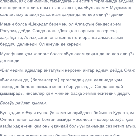
олардың аяқ кийиминиң тақылдағанын еситип турғанында алдына
еки периште келип, оны отырғызады ҳәм: «Бул адам – Муҳаммад
саллаллаҳу алайҳи ўа саллам ҳаққында не дер едиң?» дейди.
Мөмин болса «Шәҳәдат беремен, ол Аллаҳтың бендеси ҳәм
Расули», дейди. Сонда оған: «Дозақтағы орныңа нәзер сал,
ҳақыйқатта, Аллаҳ саған оны жәннеттеги орынға алмастырып
берди», делинеди. Ол екеўин де көреди.
Мунафыққа ҳәм кәпирге болса: «Бул адам ҳаққында не дер едиң?»
делинеди.
«Билмедим, адамлар айтатуғын нәрсени айтар едим», дейди. Оған:
«Билмедиң де, (билгенлерге) ергеспедиң де», делинеди ҳәм
темирден болған шоқмар менен бир урылады. Сонда сондай
қышқырады, инсанлар ҳәм жиннен басқа ҳәмме еситеди», деди».
Бесеўи рәўият қылған
.
Бул ҳәдисте Әҳли сүнна ўә жамаъа ақыйдасы бойынша Қуран ҳәм
Сүннет пенен сабыт болған ақыйда мәселеси – қәбир сораўы ҳәм
азабы ҳақ екени ҳәм оның қандай болыўы ҳаққында сөз кетип атыр.
Бул ҳәдисти дыққат пенен үйрениўимиз ҳәм ондағы ҳәр бир