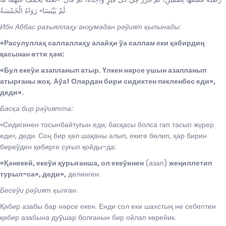
لَمْ يَيْبَسَا» رَوَاهُ الْخَمْسَةُ.
Ибн Аббас разыяллаҳу анҳумадан рәўият қылынады:
«Расулуллаҳ саллаллаҳу алайҳи ўа саллам еки қәбирдиң
қасынан өтти ҳәм:
«Бул екеўи азапланып атыр. Үлкен нәрсе ушын азапланып
атырғаны жоқ. Аўа! Олардан бири сидиктен пәкленбес еди»,
деди».
Басқа бир рәўиятта:
«Сидигинен тосынбайтуғын еди, басқасы болса гәп тасып жүрер
еди», деди. Соң бир ҳөл шақаны алып, екиге бөлип, ҳәр бирин
биреўден қәбирге суғып қойды-да:
«Қәнекей, екеўи қурығанша, ол екеўинен
(азап)
жеңиллетип
турыл-са», деди»,
делинген.
Бесеўи рәўият қылған
.
Қәбир азабы бар нәрсе екен. Енди сол еки шахстың не себептен
қәбир азабына дуўшар болғанын бир ойлап көрейик.