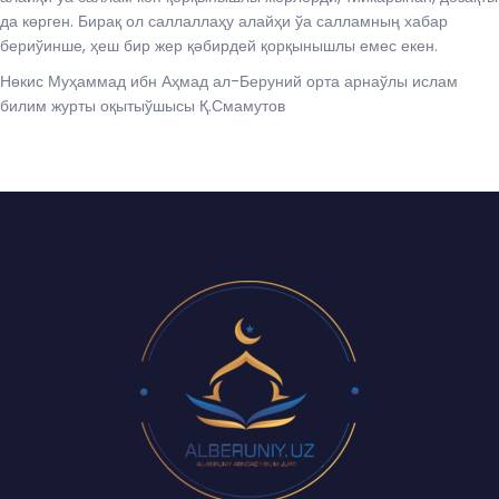
да көрген. Бирақ ол саллаллаҳу алайҳи ўа салламның хабар
бериўинше, ҳеш бир жер қәбирдей қорқынышлы емес екен.
Нөкис Муҳаммад ибн Аҳмад ал-Беруний орта арнаўлы ислам
билим журты оқытыўшысы Қ.Смамутов