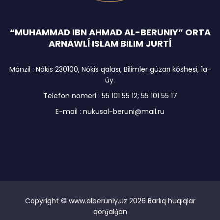
“MUHAMMAD IBN AHMAD AL-BERUNIY” ORTA
ARNAWLĺ ISLAM BILIM JURTĺ
Mánzil : Nókis 230100, Nókis qalası, Bilimler gúzarı kóshesi, 1a-
úy.
Telefon nomeri : 55 101 55 12; 55 101 55 17
E-mail : nukusal-beruni@mail.ru
Copyright © www.alberuniy.uz
2026 Barlıq huqıqlar
qorǵalǵan