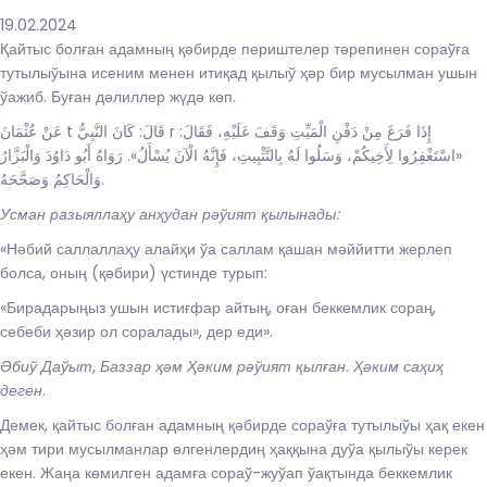
19.02.2024
Қайтыс болған адамның қәбирде периштелер тәрепинен сораўға
тутылыўына исеним менен итиқад қылыў ҳәр бир мусылман ушын
ўажиб. Буған дәлиллер жүдә көп.
عَنْ عُثْمَانَ t قَالَ: كَانَ النَّبِيُّ r إِذَا فَرَغَ مِنْ دَفْنِ الْمَيِّتِ وَقَفَ عَلَيْهِ، فَقَالَ:
«اسْتَغْفِرُوا لِأَخِيكُمْ، وَسَلُوا لَهُ بِالتَّثْبِيتِ، فَإِنَّهُ الْآنَ يُسْأَلُ». رَوَاهُ أَبُو دَاوُدَ وَالْبَزَّارُ
وَالْحَاكِمُ وَصَحَّحَهُ.
Усман разыяллаҳу анҳудан рәўият қылынады:
«Нәбий саллаллаҳу алайҳи ўа саллам қашан мәййитти жерлеп
болса, оның (қәбири) үстинде турып:
«Бирадарыңыз ушын истиғфар айтың, оған беккемлик сораң,
себеби ҳәзир ол соралады», дер еди».
Әбиў Даўыт, Баззар ҳәм Ҳәким рәўият қылған. Ҳәким саҳиҳ
деген
.
Демек, қайтыс болған адамның қәбирде сораўға тутылыўы ҳақ екен
ҳәм тири мусылманлар өлгенлердиң ҳаққына дуўа қылыўы керек
екен. Жаңа көмилген адамға сораў-жуўап ўақтында беккемлик