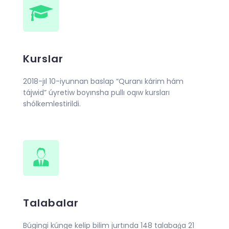
Kurslar
2018-jıl 10-iyunnan baslap “Quranı kárim hám
tájwid” úyretiw boyınsha pullı oqıw kursları
shólkemlestirildi.
Talabalar
Búgingi kúnge kelip bilim jurtında 148 talabaǵa 21