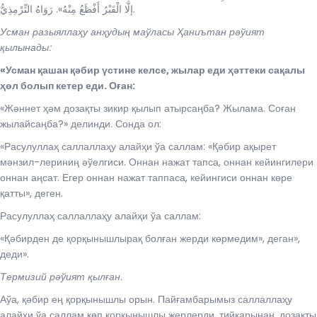
إلَّا الْقَبْرُ أَفْظَعُ مِنْهُ». رَوَاهُ التِّرْمِذِيُّ.
Усман разыяллаҳу анҳудың маўласы Ҳаниътан рәўият
қылынады:
«Усман қашан қәбир үстине келсе, жылар еди ҳәттеки сақалы
ҳөл болып кетер еди. Оған:
«Жәннет ҳәм дозақты зикир қылып атырсаңба? Жылама. Соған
жылайсаңба?» делинди. Сонда ол:
«Расулуллаҳ саллаллаҳу алайҳи ўа саллам: «Қәбир ақырет
мәнзил-лериниң әўелгиси. Оннан нажат тапса, оннан кейингилери
оннан аңсат. Егер оннан нажат таппаса, кейингиси оннан көре
қатты», деген.
Расулуллаҳ саллаллаҳу алайҳи ўа саллам:
«Қәбирден де қорқынышлырақ болған жерди көрмедим», деган»,
деди».
Термизий рәўият қылған
.
Аўа, қәбир ең қорқынышлы орын. Пайғамбарымыз саллаллаҳу
алайҳи ўа саллам көп қорқынышлы жерлерди, тийкарынан, дозақты