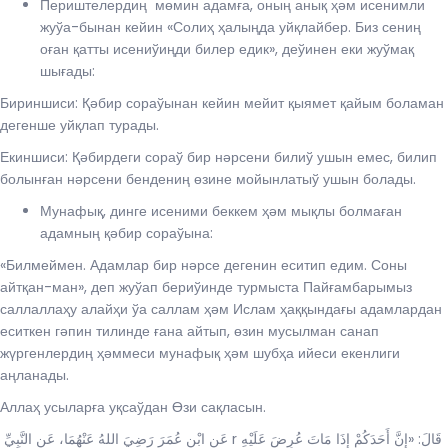
Периштелердиң мөмин адамға, оның анық ҳәм исенимли
жуўа-бынан кейин «Солиҳ ҳалыңда уйқлайбер. Биз сениң
оған қатты исениўиңди билер едик», деўинен еки жуўмақ
шығады:
Бириншиси: Қәбир сораўынан кейин мейит қыямет қайым боламан
дегенше уйқлап турады.
Екиншиси: Қәбирдеги сораў бир нәрсени билиў ушын емес, билип
болынған нәрсени бендениң өзине мойынлатыў ушын болады.
Мунафық, динге исеними беккем ҳәм мықлы болмаған
адамның қәбир сораўына:
«Билмеймен. Адамлар бир нәрсе дегенин еситип едим. Соны
айтқан-ман», деп жуўап бериўинде турмыста Пайғамбарымыз
саллаллаҳу алайҳи ўа саллам ҳәм Ислам ҳаққындағы адамлардан
еситкен гәпин тилинде ғана айтып, өзин мусылман санап
жүргенлердиң ҳәммеси мунафық ҳәм шубҳа ийеси екенлиги
аңланады.
Аллаҳ усыларға уқсаўдан Өзи сақласын.
عَنِ ابْنِ عُمَرَ رَضِيَ اللهُ عَنْهُمَا، عَنِ النَّبِيِّ r قَالَ: «إِنَّ أَحَدَكُمْ إِذَا مَاتَ عُرِضَ عَلَيْهِ