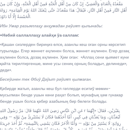
مَقْعَدُهُ بِالْغَدَاةِ وَالْعَشِيِّ، إِنْ كَانَ مِنْ أَهْلِ الْجَنَّةِ فَمِنْ أَهْلِ الْجَنَّةِ، وَإِنْ كَانَ مِنْ
أَهْلِ النَّارِ فَمِنْ أَهْلِ النَّارِ، فَيُقَالُ: هَذَا مَقْعَدُكَ حَتَّى يَبْعَثَكَ اللهُ يَوْمَ الْقِيَامَةِ». رَوَاهُ
الْخَمْسَةُ إِلَّا أَبَا دَاوُدَ.
Ибн Умар разыяллаҳу анҳумадан рәўият қылынады:
«
Нәбий саллаллаҳу алайҳи ўа саллам:
«Қашан сизлерден бириңиз өлсе, азанлы кеш оған орны көрсетип
турылады. Егер жәннет әҳлинен болса, жәннет әҳлинен. Егер дозақ
әҳлинен болса, дозақ әҳлинен. Ҳәм оған: ­ «Аллаҳ сени қыямет күни
қайта тирилтиргенше, мине усы сениң орның болады», делинеди»,
деди».
Бесеўинен тек Әбиў Даўыт рәўият қылмаған
.
Қәбирде жатып, азанлы кеш бул гәплерди еситиў мөмин-
мусылман бенде ушын кәни раҳат болып, мунафық ҳәм гүнакар
бенде ушын болса қәбир азабының бир бөлеги болады.
عَنِ ابْنِ عَبَّاسٍ رَضِيَ اللهُ عَنْهُمَا قَالَ: مَرَّ رَسُولُ اللهِ r بِقَبْرَيْنِ، فَقَالَ: «إِنَّهُمَا
لَيُعَذَّبَانِ، وَمَا يُعَذَّبَانِ فِي كَبِيرٍ، أَمَّا أَحَدُهُمَا فَكَانَ لَا يَسْتَبْرِئُ مِنْ بَوْلِهِ — وَفِي
رِوَايَةٍ: لَا يَسْتَتِرُ مِنْ بَوْلِهِ — وَأَمَّا الْآخَرُ فَكَانَ يَمْشِي بِالنَّمِيمَةِ». ثُمَّ أَخَذَ جَرِيدَةً
رَطْبَةً فَشَقَّهَا نِصْفَيْنِ، ثُمَّ غَرَزَ فِي كُلِّ قَبْرٍ وَاحِدَةً، ثُمَّ قَالَ: «لَعَلَّهُ يُخَفَّفُ عَنْهُمَا مَا