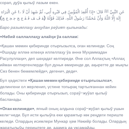
сорап, дуўа қылыў лазым екен.
عَنِ الْبَرَاءِ t، عَنِ النَّبِيِّ ﷺ قَالَ: «إِذَا أُقْعِدَ الْمُؤْمِنُ فِي قَبْرِهِ أُتِي، ثُمَّ شَهِدَ أَنْ لَا
)
ﭭ ﭮ ﭯ ﭰ ﭱ ﭲ ﭳ ﭴ ﭵ ﭶ ﭷ
(
إِلَهَ إِلَّا اللَّهُ وَأَنَّ مُحَمَّدًا رَسُولُ اللَّهِ، فَذَلِكَ قَوْلُهُ
Баро разыяллаҳу анҳудан рәўият қылынады:
«
Нәбий саллаллаҳу алайҳи ўа саллам:
«Қашан мөмин қәбиринде отырғызылса, оған келинеди. Соң
«Әшҳаду әлләә иләәҳә илләллаҳу ўа әннә Муҳаммадан
Расулуллаҳи», деп шәҳәдат келтиреди. Әне сол Аллаҳтың «Аллаҳ
ийман келтиргенлерди бул дүнья өмиринде де, ақыретте де мықлы
Сөз бенен беккемлейди», дегени», деди».
Бул ҳәдистеги
«Қашан мөмин қәбиринде отырғызылса»
,
делингени ол жерленип, үстине топырақ тартылғаннан кейин
болады. Оны қәбиринде отырғызып, сораў-жуўап қылыў
басланады.
«Оған келинеди»
, яғный оның алдына сораў-жуўап қылыў ушын
кели-неди. Бул исти қылыўға еки қарамтыр көк реңдеги периште
келеди. Олардың исимлери Мункар ҳәм Нәкийр болады. Олардың
жаратылыўы периштеге де, адамға да уқсамайды.